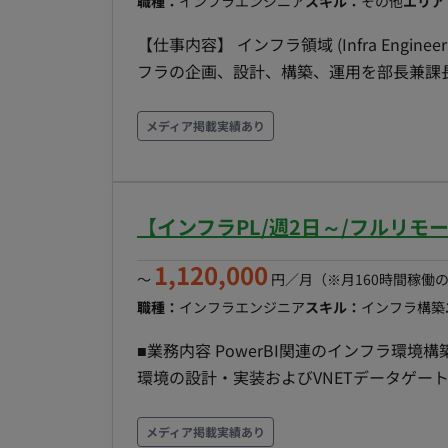
職種：
インフラエンジニア
スキル：
その他
エリア
【仕事内容】 インフラ領域 (Infra Engi
フラの企画、設計、構築、運用を部長兼課
には以下の業務をお任せします。 クラウド戦略・設計 - AWS、Azure、Google Cloud Platform
(GCP) などの主要クラウドプロバイダ
メディア掲載実績あり
需（事業に影響を与えない）できる、インフ
POS、eコマースプラットフォーム、在庫
SREチームの立ち上げと運用 - Site Reliabil
【インフラPL/週2日～/フルリ
ームを新規に立ち上げ、育成する。 - シ
させるための戦略を立案・実行。 CI/CDの推進 - 開発部門（アプリチーム）と密接に連携し、CI/CD
1,120,000
〜
円／月
（※月160時間稼働
(継続的インテグレーション/継続的デリバリ
職種：
インフラエンジニア
スキル：
インフラ構築
ントの自動化、テストの効率化、リードタ
献。 コスト最適化とガバナンス - クラウドインフラのコスト管理と最適化、およびクラウドセキュ
■業務内容 PowerBI関連のインフラ環境構築・
リティに関するポリシー策定とガバナンス強化を推進。 技術選定と導入 - 
環境の設計・実装およびVNETデータゲー
ールを評価・選定し、DX推進に最適なソリューションを積極
境の構築・維持・運用をお願いします。 
テムインフラチーム（エンジニア、ネットワ
サポートやPM補佐の業務もお願いいたします。 ＜チーム体制＞ PM＋メンバー複数名 
メディア掲載実績あり