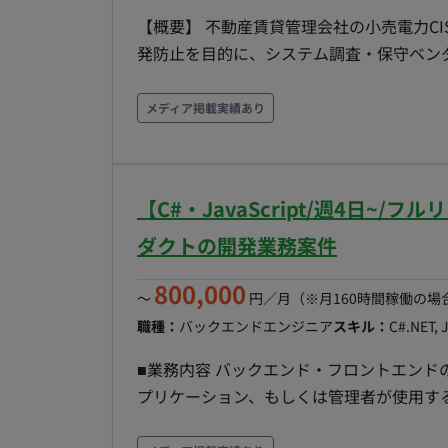
[フロントエンド] ・Vue.js、TypeScript [バ
【概要】 不動産賃貸管理会社の小売電力C
バー] ・Java [DB] ・MySQL [インフラ] AWS
発防止を目的に、システム調査・保守ベン
積極的に検証・採用して開発を進めます。 ■AIツール Devin claude 自社開発のAI ■チーム環境 チー
駐で保守活動のPMO役および不具合の根本原因解析を担
ム単位で協力して作業を進めるようにして
・BPOベンダーやユーザ部門への聞き取り
メディア掲載実績あり
れば助けてもらえるような雰囲気で行って
原因特定・課題化 ・保守ベンダーのカウンターパートとして保守計画・小改修の管理・調整
（PMO役） ・問合せの3次対応リードとして不具合調査、原因分析、修正仕様の取りまとめと検証
支援 【必須スキル・経験】 ・CRM（CIS）カスタム開発領域の調査・原因分析経験 ・保守ベンダー
【C#・JavaScript/週4日
との調整／PMO相当の実務経験（ベンダー折衝、進捗管理） ・3次
析）をリードした経験 【歓迎スキル・経験】 ・小売電力の料金請求業務または請求システムに関
ダクトの開発業務案件
する知見 ・BPOベンダーとの連携経験（業務フロー調整、運用改善） ・CRMプラットフォームの
800,000
カスタマイズ開発または実装経験 【その他】 ・稼働率：100% ・勤務形態：クライアント本社に常
〜
円／月
（※月160時間稼働の場
駐（新宿区西新宿） ・チーム構成：元請
職種：
バックエンドエンジニア
スキル：
C#.NET, 
ンの参画メンバー、クライアント・保守ベ
■業務内容 バックエンド・フロントエンド
プリケーション、もしくは管理者が使用す
担当工程想定：設計、実装、テスト、保守運用 ■チーム体制 全体では社員7名、業務委託