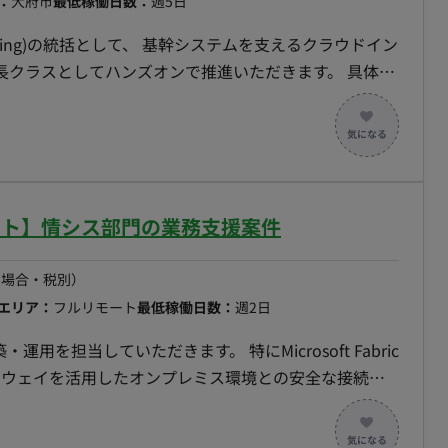
：
大府市
最低稼働日数：
週5日
neering)の統括として、 基幹システムを支えるクラウドイン
長クラスとしてハンズオンで推進いただきます。 具体的
ーを活用した、スケーラブルで高可用性、繁忙期の需要に応
ラのアーキテクチャ設計。 - 小売業界のニーズ（店舗
管理システムなど）に合わせたITインフラ戦略を策定。
ity Engineering (SRE) の文化を組織に浸透させ、SREチ
モート】情シス部門の業務支援案件
ステムの信頼性、パフォーマンス、効率性を継続的に向上
の場合・税別）
ー) パイプラインの導入と最適化を推進。 - デプロイメ
エリア：
フルリモート
最低稼働日数：
週2日
イムの短縮を実現し、開発サイクル全体の高速化に貢
運用を担当していただきます。 特にMicrosoft Fabric
最新のクラウド技術やツ
トウェイを活用したオンプレミス環境との安全な接続環
的に導入。 チームマネジメント - シス
また、手を動かしつつ、必要に応じて、メンバーへの技術
ーク管理者など）の採用、育成、リーダーシップ。 -
＋今回募集