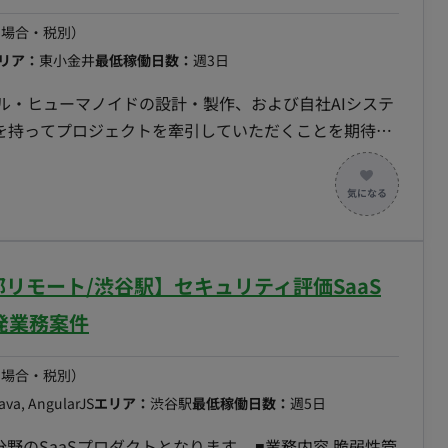
ック定義）として実装し、ルール追加で拡張できる形に保
を行うWebアプリ（Databricks Apps想定）を実
の場合・税別）
ードを含む。 ・データ基盤整備：Delta／Unity
リア：
東小金井
最低稼働日数：
週3日
・権限設計、成果物マスタの永続保存とキー設計を行う。 ・
アル・ヒューマノイドの設計・製作、および自社AIシステ
能を実装単位に分解してタスク化し、インターン2〜3名
を持ってプロジェクトを牽引していただくことを期待し
を担う。 ・技術的切り分け：基盤（Databricks）
まらず、社会実装（製品化）に向けた耐久性向上や、人
。 ※現在弊社経由で10名の方に参
世代ヒューマノイドのハードウ
かで自然な動作を実現するための機構・駆動系を緻密にコ
面白がれる。 ・「AIに全部やらせる」ではなく、人が
、および表情を再現する顔面駆動ユニットの制御（ファ
設計から考えられる。 ・自分で手を動かしつつ、インタ
I システムの統合とデータ通
まない。 ・属人化した業務が仕組みに置き換わっていく
5日/一部リモート/渋谷駅】セキュリティ評価SaaS
送られるデータと、アンドロイドの物理動作をリアルタイ
およびシミュレーション環境（Unity/UE）とハード
発業務案件
応じて出社いただけるとありがたいです。
会実装に向けたシステム
一般家庭で稼働する「製品」へ進化させるため、バックエ
の場合・税別）
を図ります。 ■ チーム体制 ・ヒューマ
Java, AngularJS
エリア：
渋谷駅
最低稼働日数：
週5日
マネージャー ※各職種の具体的な人数は確認中です。 ■
Sプロダクトとなります。 ■業務内容 脆弱性管