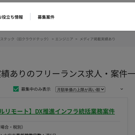
お役立ち情報
募集案件
ステック（旧クラウドテック）
>
エンジニア
>
メディア掲載実績あり
実績ありのフリーランス求人・案件
募集中のみ表示
フルリモート】DX推進インフラ統括業務案件
の場合・税別）