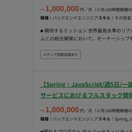
AIが参照できるデータ構造（セマンティ
1,000,000
つ。 ・検証アプリ開発：担当者が承認／差し戻し
〜
円／月
（※月160時間稼働
装する。一覧での一括編集、監査ログ、手入力モ
職種：
バックエンドエンジニア
スキル：
その他
エ
Catalog でのデータ取込・カタログ化
■ 期待するミッション 世界最高水準のリ
タスク分解とインターンへの割り振り：機
ムとの統合開発において、オーナーシップ
に割り振る。コードレビューと技術的な相談対応
ています。単なる工学的効率の追求にとど
起因と自社実装起因を切り分け、ベンダー相談の論点を整理する
の心を動かす自然な振る舞いの実現に貢献していただきます。 【次
メディア掲載実績あり
画いただいている企業様です。 ■求める人物像 ・業務のルールが言語化されていない状態から、ヒ
ェア制御・駆動設計】 人間のような滑ら
アリングとデータで構造を立ち上げることを
ントロールするシステム・ロジックの設計
承認する前提で、どこまで自動化するかを
ームウェア・組み込みシステム）の精密設計を行います。 【Physical A
ーンに渡せる形にタスクを割れる。抱え込
【Spring・JavaScript/週
信制御】 AI・アバター操作システムから
過程に、手応えを感じられる。 ■働き方 ・参画日：即日 ・勤務日数 ：月112時間以上 ・PC貸与
ム変換・同期させる通信制御システムの構築、
サービスにおけるフルスタック開
(Mac) ・基本フルリモートだが、必要に
ウェアを繋ぐインターフェース・APIの開発を行います。 【量産化と社
1,000,000
R&D】 一点物の「作品」から商業施設や
〜
円／月
（※月160時間稼働
ンドシステム全体の可用性・メンテナンス性・安全性の向上
職種：
バックエンドエンジニア
スキル：
Spring, 
ノイド開発エンジニア ・エンジニアリング
■関わるプロダクト サイバーセキュリティ分野のSaa