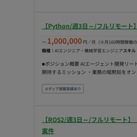
チームのパフォーマンス管理および目標設
の方（PMとメンバーの中間のイメージです） ＜参画期間＞ ・4月～長期想定 ＜その他＞ ・P
進。 セキュリティとコンプライアンス - 顧客データ保護（GDPR、個人情報保護法など）および
いて：貸与PCのみ ・インボイス制度：未
PCI-DSS準拠の確保。 - サイバーセ
検知システム、定期監査） 予算管理とベンダー管理 - ITインフラ関連の予算策定とコスト最適化。
【Python/週3日～/フルリモー
- セカンドパーティーベンダー（ディスト
1,000,000
ティベンダー（クラウドプロバイダー、ハ
〜
円／月
（※月160時間稼働
管理。 - Microsoft 365 (M365)、Goo
職種：
AIエンジニア・機械学習エンジニア
スキル
ションツールやコミュニケーションプラッ
■ポジション概要 AIエージェント開発リード／
ド、利用促進と生産性向上を図る。 - 店
期待するミッション ・業務の暗黙知をオ
の従業員配布デバイスの選定、導入、ライ
に動くAIエージェント群（正規化・チェック・
(Mobile Device Management) / UEM (
築する。 ・「作って終わりにしない」—
メディア掲載実績あり
関連するハードウェア、ソフトウェアの包
を自分ごとで完遂し、クライアント側が自
- 全国約1,600店舗と本部拠点におけるW
技術リードとして開発を前に進める。自分
構築、および運用保守をマネジメントする
品質を担保する。 ■業務内容 ・エージェント開発：LLM＋ルールで、確定項目の突合・正誤チェッ
【ROS2/週3日～/フルリモー
ク、記載ルール違反や誤植の検査、商品説
は根拠と信頼度を付与する。 ・オントロ
案件