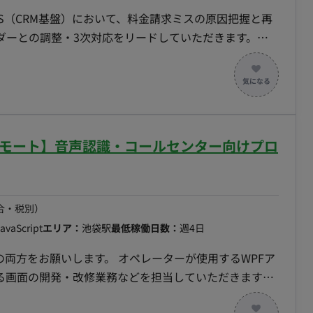
ックエンド] ・Ruby on rails [バッチ処理] ・GO [APIサー
IS（CRM基盤）において、料金請求ミスの原因把握と再
 Service：DynamoDB / Aurora / Lambda ※新技術は
ダーとの調整・3次対応をリードしていただきます。常
っていただきます。 【具体的な仕事内容】
おり、 実装で不明な点などがあれば、チーム内で質問す
と、CRMカスタム開発部分の調査による料金請求ミスの
おります。
~/フルリモート】音声認識・コールセンター向けプロ
対応（不具合調査・根本原因分
合・税別）
会社の常駐メンバー3名（品質担当の役割）＋本ポジショ
JavaScript
エリア：
池袋駅
最低稼働日数：
週4日
ンダーと連携
の両方をお願いします。 オペレーターが使用するWPFア
る画面の開発・改修業務などを担当していただきます。
19名で