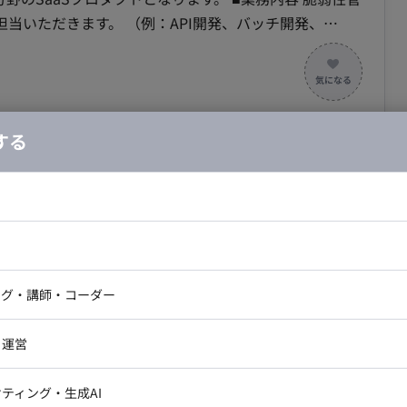
ROS, ROS2
例：API開発、バッチ開発、
ロントエンド：TypeScript, Angular, RxJS, PrimeNG,
ticSearch, Redis, Datadog, Kibana, Sentry ・リポジ
コミュニケーション：Slack, zoom, Google Meet ・情報共
する
発環境：JetBrains All Products Pack （IntelliJ
ータベースシステム構築における業務システム開
 Copilot, Claude Code ・デザイン環境：Figma ・グループ
 ■配属組織 ・スクラム組織（２チーム
は３５歳ぐらいのチームです ・一人一人が裁量をもっ
ドエンジニア
フロントエンジニア
スキルなどは、ペアプロ・モブプロなど行います ■参
合・税別）
ニア・Androidエンジニア
ゲームプログラマ・エンジニ
js, Amazon Web Service
エリア：
汐留
最低稼働日数：
週5日
アートディレクター・クリエイ
ナー・UI/UXデザイナー
ンジニア
セキュリティエンジニア
ング・講師・コーダー
ター
グ補助にとどまらず、仕様検討から設計・実装・テストま
ジニア・テクニカルサポート
AIエンジニア・機械学習エン
ー
Webライター
クデザイナー・CGデザイナー・イ
活用し、プロジェクトの開発生産性と品質を最大限に高め
・運営
ター
訳・その他ライター
レクター・プロデューサー・プロジェ
ロントエンド開発：Vue.js等を用いたUI/UXのコン
データアナリスト・データサ
ティング・生成AI
ジャー