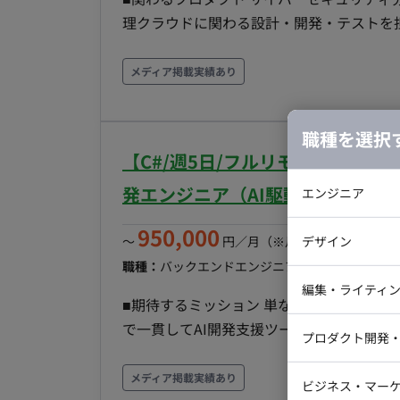
開発環境 FW：Unity, Unreal Engine (UE), 
理クラウドに関わる設計・開発・テストを担当いただきます。 （
BFF、フロントエンド開発） ※ 個人のスキル特性・ご希望にあわせて、詳細決定します。 ■開発環
境 ・バックエンド：Kotlin, Spring Boot ・フ
メディア掲載実績あり
Akita ・インフラ：AWS, Docker, MySQL, Elas
トリ管理：GitHub Enterprise Cloud ・
職種を選択
有とタスク管理：Notion, GitHubProjects ・開
【C#/週5日/フルリモート】デ
IDEA, DataGrip, WebStorm）, Github
ウェア：Google workspace ・生成AI: Gemini, notebooklm
発エンジニア（AI駆動開発）案件
エンジニア
体制） ・１スプリント１週間 ・平均年齢
バックエン
950,000
て、開発を進める組織です ・初めて経験する
〜
円／月
（※月160時間稼働の場
デザイン
iOSエンジ
画開始日 即日、応相談 ■働き方 ・10:00~19:00、平日週5日 ・週3日(月火金)出社、週2日リモート
職種：
バックエンドエンジニア
スキル：
C#, Vue.
・PC貸与
Webデザイ
インフラエ
編集・ライティ
■期待するミッション 単なるコーディン
テストエン
Webコーダ
グラフィッ
で一貫してAI開発支援ツールを積極的に
プロダクト開発
ラストレー
ることが期待されています。 ■担当工程（業務範囲） AWS上に構築するWebアプリケーションの設
編集者・翻
Webディ
計、開発、テストをご担当いただきます。 ・フ
メディア掲載実績あり
ビジネス・マーケ
クトマネー