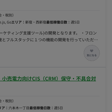
バックエンドが強い方/フルスタックで開発が出来る方
合・税別）
.js, Go
エリア：
新宿・西新宿
最低稼働日数：
週5日
問すれば助けてもらえるような雰囲気で行っておりま
マーケティング支援ツール)の開発となります。 ・フロン
発とフルスタックに１つの機能の開発を行っていただき
の確認、実装方針検討、設計、実装、テスト、コードレビ
だくため、要件定義から仕様検討まで詳細設計からコー
く、裁量大きく開発をしたい方、能動的に開発を推し進
あり、それぞれの機能で1サービス程度のボリューム感
西新宿】小売電力向けCIS（CRM）保守・不具合対
トエンドの開発における仕様の確認、実装方針検討、実
きます。 ‐設計書の不足部分を修正することもタスク
0→1で構築して頂く可能性も御座います。 ・体制
ム、QAチームに分かれており、 今回は、開発チーム
合・税別）
に開発～単体テストを御依頼します。 ■開発環境
リア：
六本木一丁目
最低稼働日数：
週5日