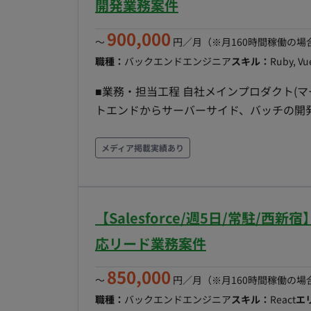
開発チーム：30名 LQA、インフラ、モバイル、Webチーム Webチーム：10名 L今回はWeb
開発業務案件
チームの募集 L機能ごとに3~5名ほどのチームを組む フロント、バックエンドと明確にチー
900,000
ム分けはされておらず、フロントが強い方/
〜
円／月
（※月160時間稼働の場
と各メンバーのスキルに濃淡があります。 チーム単位で協力して作業を進めるようにしており、 実
職種：
バックエンドエンジニア
スキル：
Ruby, Vue
装で不明な点などがあれば、チーム内で質
■業務・担当工程 自社メインプロダクト(
す。
トエンドからサーバーサイド、バッチの開
ます。 ※お強みに合わせて要相談 ・仕様
ューと、開発の工程を一通り担当していた
メディア掲載実績あり
ディングまでといった限られた役割ではな
めて頂ける方を求めています。 ■具体的な開発内容 ・データマーケティングツールにて現行の各機
能の拡張等もお願い致します。 （複数機能
【Salesforce/週5日/常駐/
が御座います。) ‐バックエンド、フロン
装、テスト、コードレビューを実施いただ
応リード業務案件
の一部に含まれます。 ・新規機能を
850,000
は、大きく分けて要件仕様チーム、開発チー
〜
円／月
（※月160時間稼働の場
にて要件仕様チームから降りてきた仕様書をもと
職種：
バックエンドエンジニア
スキル：
React
エ