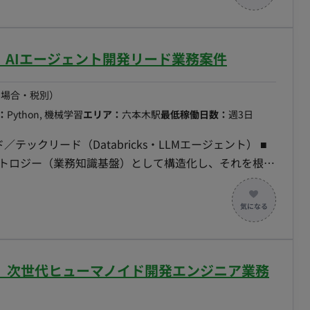
定、クロスファンクショナルなコラボレーションの促
Cにつ
登録の場合、消費税無しでのお支払いになります
キュリティ戦略の立案と実行。（例：ファイアウォール、侵入
ト】AIエージェント開発リード業務案件
リビューター、サービスパートナーなど）、サードパー
ードウェアサプライヤーなど）との契約交渉および関係
の場合・税別）
gle Workspace (GWS)、Slackなどの従業員向けコラボレー
：
Python, 機械学習
エリア：
六本木駅
最低稼働日数：
週3日
トフォームの導入、展開、最適化、および運用をリー
テックリード（Databricks・LLMエージェント） ■
舗・本部におけるPC、タブレット、スマートフォンなど
ントロジー（業務知識基盤）として構造化し、それを根拠
フサイクル管理、セキュリティ対策、およびMDM
文章生成）と検証・承認アプリを Databricks 上に構
Unified Endpoint Management) の運用を統括。 - EUCに
—設計・実装から現場での実用テスト・チューニングまで
括的なIT資産管理体制を構築し、効率的な運用を実現。
走できる状態に引き渡す。 ・インターンを手足に使い、
i-Fi環境、インターネット回線、LAN環境の企画、設計、
で書くだけでなく、タスクに割って渡し、レビューして
。
ト】 次世代ヒューマノイド開発エンジニア業務
明文の生成を行うエージェントを実装する。生成結果に
ジー実装：整理された記載ルール・禁則・用語の定義を、