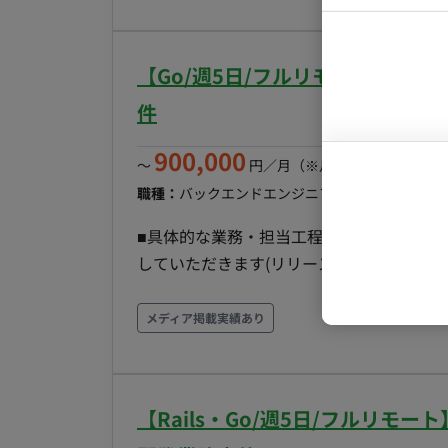
ポーネント開発 ・バックエンド開発：C#を
マーケター
システムコ
GitHub Copilot、Cursor、Cla
装・テストの実施 ■開発環境 ・プログラミング：C#, TypeScript ・FW：ASP.NET Core, .NET8以降,
コンサルタ
【Go/週5日/フルリモート】自社
Vue.js ・DB： ・インフラ：AWS
プロンプト
件
900,000
〜
円／月
（※月160時間稼働の場
職種：
バックエンドエンジニア
スキル：
Go, Ruby,
■具体的な業務・担当工程 ・メンバーは
していただきます(リリース前の本格的な結
ります。 ・開発フェーズ：4年前から開発
サービスリリース 実際に多くの企業に使
メディア掲載実績あり
現在は多くの新機能の開発に取り組んでおります。 ■開発環境 Language： Ruby / Go
Javascript / Sass Framework：Ruby on Rai
Presto / nginx AWS Service：Dyna
【Rails・Go/週5日/フルリモ
開発を進めます。 ■AIツール Devin claude 自社開発のAI ■チーム環境 プロダクト全体：50名ほど