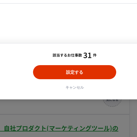
用いたAPI・ビジネスロジックの開発 ・AI駆動開発：
・メディア運用
DX推進
ンサルタント・ITコンサルタント
ude等のAI開発支援ツールを日常的に活用した仕様検討・設計・実
ント・企画・セールス
採用・組織開発・制度設計
新規SaaSサービスのバックエンド開発業務案
エンジニアリング
合・税別）
31
該当するお仕事数
件
 Vue.js
エリア：
新宿・西新宿
最低稼働日数：
週5日
主に、設計書作成～実装～簡単な結合テストをまでを担当
設定する
合試験はQAチームが担当) ・新規プロダクトの開発とな
がスタートし、2年間のPoC期間を経て2年前から正式に
キャンセル
っていただくことで、ユーザーニーズの解像度が上がり、
 / HTML5 /
ls / Vue.js/ React Middleware：Hadoop / Spark /
moDB / Aurora / Lambda ※新技術は積極的に検証・採用して
ート】自社プロダクト(マーケティングツール)の