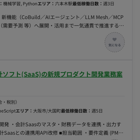
：
機械学習, Python
エリア：
六本木駅
最低稼働日数：
週3日
用いた抽出の精度評価と、人の確認を挟む経路の設計を含
／セマンティック／スキル）：抽出した定義を、用語間の
新機能（CoBuild／AIエージェント／LLM Mesh／MCP
デルとして整理し、AI が参照・実行できるスキルの形
（需要予測 等）へ展開・活用まで一気通貫で推進する。
ータの取り込み経路の構築：構造化された定義を、構文・
現場定着（運用・ナレッジ化・横展開）までを自分ごとで
へ安全に取り込む流れを、コードとして実装する。 ・
に関する質問へ、データに基づきその場で答えられる仕組
ctions で、定義ファイル（YAML）の検証からデータ基盤へ
務内容 ・新機能の継続キャッチ
自動化：Databricks の構成管理（Databricks
ベンダーMTG（ベンダー担当窓口）から新機能を把握し、当
リソース設定・AI機能の設定変更をコードで管理・適用する。 ・
レッジ化する。 ・クライアント質問応答AIの構築・展
Jへ横展開できる形に整え、手順とハマりどころをドキュ
計ソフト(SaaS)の新規プロダクト開発業務案
ie 等）のデータに LM/AIエージェントを接続し、予測値・実
（Databricks）起因と自社実装起因を切り分け、ベ
答させ、現場に定着させる。 ・展開・活用推進：検証し
運用の各PJへ横展開し、開発速度と品質を底上げする
ドキュメントの自動化：精度悪化の要因分析、モデル構築
合・税別）
ルを、他の人と機械が使える形に落とすことに面白さを感
自動処理で仕組み化する。 ・技術的切り分け支援：デー
peScript
エリア：
大阪市/大国町
最低稼働日数：
週5日
）を知らなくても、ドキュメントを読んで自分で動かして確
因と自社開発起因を切り分け、ベンダー相談の論点・必要情報を
を持てる。壊れたときの切り分けと復旧まで含めて設計で
の開発 ・会計Saasのマスタ・財務データを連携・出力す
I改修 ■担当範囲 ・要件定義 (PMが
て試す。「これ使えそう、試しましょう」と自分から動