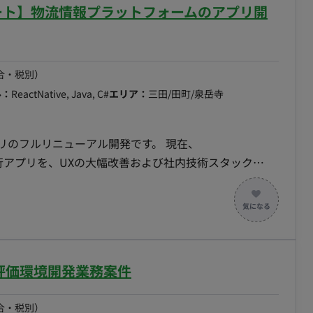
まない。 ・属人化した業務が仕組みに置き換わっていく
フルリモート】物流情報プラットフォームのアプリ開
時の切り分け（通信、PBX、ネットワーク、AIの多角的
性（オブザーバビリティ）の整備。 ■担当工程
応じて出社いただけるとありがたいです。
インフラレイヤーにおける要件定義、アーキテクチャの選
。 ■チーム体制 現在は少数精鋭の
合・税別）
ーがハイブリッドに協働しています。経営陣（CEO・
ル：
ReactNative, Java, C#
エリア：
三田/田町/泉岳寺
メインエキスパートと密に連携して進めます。 ■業務
ら要件や接続の課題を整理し、プロトタイプの実装から本
プリのフルリニューアル開発です。 現在、
を意識したシステム設計、AI（CursorやClaude
いる現行アプリを、UXの大幅改善および社内技術スタック
根付いています。 ■開発環境 VoIP/通信
t Nativeへリプレイスを行います。 単なるコードの書き
(OpenSIPS), LiveKit, Twilio インフラ/プラット
計・実装を担当いただけるハイクラスなエンジニアを募
連携先： PBX, クラウドPBX, CTI,
ーム（React採用）と連携した、共通コンポーネントの
はのUX改善、パフォーマンスチューニング ■ 必須
】評価環境開発業務案件
droidアプリの開発・リリース実務経験 ・TypeScriptを用い
/Kotlinなどのネイテ
合・税別）