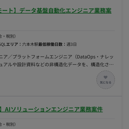
フルリモート】データ基盤自動化エンジニア業務案
対応（不具合調査・根本原因分
合・税別）
会社の常駐メンバー3名（品質担当の役割）＋本ポジショ
SQL
エリア：
六本木駅
最低稼働日数：
週3日
ンダーと連携
ニア／プラットフォームエンジニア（DataOps・ナレッ
werPoint／Word／PDF に散在する指標・用語・業
へ継続的に反映する。 ・形式知をオントロジー／セマン
スキルの形で蓄積し、人と機械の双方が再利用できる資産
、データ基盤（Databricks）の構成管理・デプロイを自動化
に回る仕組みへ置き換える。 ・「作って終わりにしな
ト】AIソリューションエンジニア業務案件
Jへの横展開までを自分ごとで完遂する。 ■業務内
構築：Excel／PowerPoint／Word／PDF の業
合・税別）
・業務ルールを抽出し、構造化データへ変換する仕組み