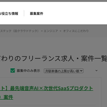
お役立ち情報
募集案件
ステック（旧クラウドテック）
>
エンジニア
>
オフィスにこだわり
だわりのフリーランス求人・案件一
募集中のみ表示
リモート】最先端音声AI×次世代SaaSプロダクト
補）案件