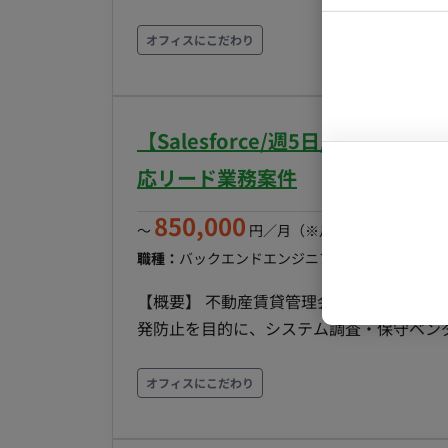
継続的な改善と保守 ・新しい技術の研究と
マーケター
システムコ
ドとして、メンバーの技術的成長とチームビルディングを支援 et
オフィスにこだわり
コンサルタ
ンでのコミュニケーションを大事にしてい
プロンプト
す。 また、出社時にはモニターを2台まで利用可
です。 ◆補足◆ ChatGPT等のAI関連の技術を利用した業務効率化ツールを提供している企業での
【Salesforce/週5日/常駐/
業務となります。 ビジネス拡大に伴い技術課題の
エンジニアで技術・成功事例の共有を行な
応リード業務案件
す。 ■主な開発環境・ツール ・使用言語(FW):Python・TypeScript(Next.js・React.js・Node.js) ・
850,000
OS：Linux ・コミュニケーションツール：Slac
〜
円／月
（※月160時間稼働の場
GCP ・ソースコード・バージョン管理：Github
職種：
バックエンドエンジニア
スキル：
React
エ
Github・Jenkins etc.
【概要】 不動産賃貸管理会社の小売電力C
発防止を目的に、システム調査・保守ベン
駐で保守活動のPMO役および不具合の根本原因解析を担
・BPOベンダーやユーザ部門への聞き取り
オフィスにこだわり
原因特定・課題化 ・保守ベンダーのカウンターパートとして保守計画・小改修の管理・調整
（PMO役） ・問合せの3次対応リードとして不具合調査、原因分析、修正仕様の取りまとめと検証