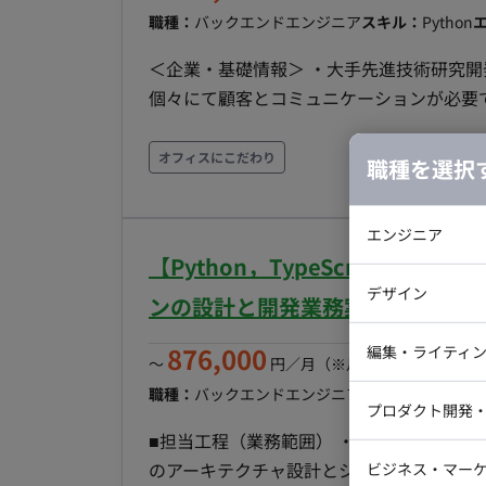
ィブ言語の知見 ・既存アプリのリプレイス、
職種：
バックエンドエンジニア
スキル：
Python
築・運用経験
＜企業・基礎情報＞ ・大手先進技術研究開発
個々にて顧客とコミュニケーションが必要で
メンバーとして参画 ・基本オンライン（出社が
守：1名希望＞ 現在参画しているメンバ
オフィスにこだわり
職種を選択
す。 想定時期 4月 or 5月～9月 想定実施内容 ・Pipelineシステムの保守業務 - セキュリティアッ
プデート - AMI再ビルド - AWS SSOへの
エンジニア
・Pipelineシステムの改修 - Pyth
【Python，TypeScript/週
など 想定スキルセット ・Python（基本的なライブラリが扱える） ・AWS（EC2、DDB、S3、など
バックエン
デザイン
各モジュールの取り扱い） ＜②評価システムの実装、評価、解析：最大2名＞ 想定時期 4月 or 5月
ンの設計と開発業務案件
iOSエンジ
～12月 想定実施内容 ・推論結果と正解値の評価を行うシステムの実装 →膨大なレコードの中が
Webデザイ
インフラエ
876,000
編集・ライティ
正しいロジックのもと、評価処理が動くよ
〜
円／月
（※月160時間稼働の場
テストエン
での評価実施結果の確認、及びズレがあっ
職種：
バックエンドエンジニア
スキル：
Webコーダ
Python, 
グラフィッ
プロダクト開発
検証を行う 想定スキルセット ・論理的思考ができる方 ・基本的なプログラミングの構造が理解で
ラストレー
編集者・翻
■担当工程（業務範囲） ・AIモデルを活用
きる ・Pythonの経験（特にPandas、Pool
Webディ
のアーキテクチャ設計とシステムインテグ
ビジネス・マーケ
DDB、S3、Athena） ・Athenaを利用
クトマネー