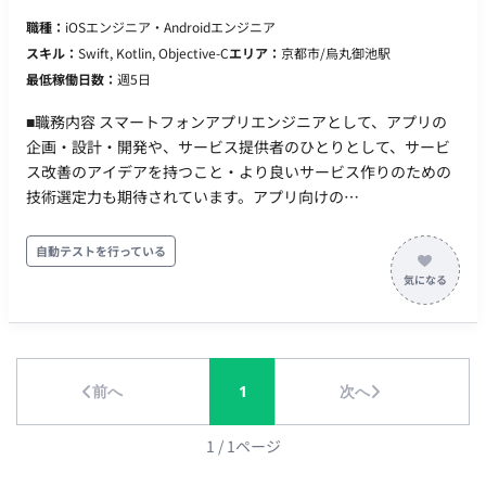
に応じて、API開発にとどまらず、クラウドインフラの構築
職種：
iOSエンジニア・Androidエンジニア
（Google Cloud / Azure）や、他メンバーのメンタリングとい
スキル：
Swift, Kotlin, Objective-C
エリア：
京都市/烏丸御池駅
った業務に取り組むことも可能です。 【応募資格（必須）】 ・
最低稼働日数：
週5日
生成AI（外部API等）を組み込んだWebアプリケーションにおけ
る、バックエンドシステムの要件定義、API設計、実装、パフォ
■職務内容 スマートフォンアプリエンジニアとして、アプリの
ーマンス最適化（非同期処理・レスポンス改善等）、および運
企画・設計・開発や、サービス提供者のひとりとして、サービ
用・改善の一連の経験 ・生成AI、音声処理、自然言語処理領域
ス改善のアイデアを持つこと・より良いサービス作りのための
における各社の最新APIやマネージドサービスの情報を日常的に
技術選定力も期待されています。アプリ向けの
収集・技術検証し、システム要件に合わせて最適な技術を選
API（GraphQL/REST）はスキーマファーストでインターフェー
定・バックエンドに実装することで顧客の課題解決を推進した
スや互換性について合意を取りながら開発を進めています。 ■
自動テストを行っている
経験
主な内容 アプリ開発全般：アプリの企画・設計・開発業務（新
規アプリおよび運営中の既存アプリなど） 技術の調査・導入：
ユーザー体験向上のためのモダン技術の調査・導入 データ分析
と改善： 仮説検証や施策の効果検証のためのログ収集・データ
分析、分析結果に基づいた改善 テスト環境の整備： 自動テスト
前へ
1
次へ
の環境整備とテストケースの拡充 業務効率化： 開発環境改善の
ための各種自動化 継続的改善： コード品質やアーキテクチャの
継続的改善 チームの取り組み： 開発チームとしての知見共有や
1
/
1
ページ
技術ブログ等での情報発信 ■主に利用している技術 開発言語：