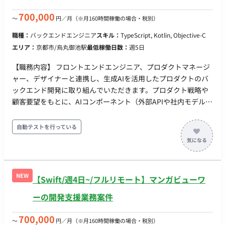
他開発ツール：Docker, Git, mlx ■リモート稼働について フルリ
モートにてご稼働いただけます。 ■働き方 稼働時間帯は不問で
700,000
〜
円／月
（※月160時間稼働の場合・税別）
す。 平日夜や土日のご稼働も可能です。 ただし、仕様検討や相
職種：
バックエンドエンジニア
スキル：
TypeScript, Kotlin, Objective-C
談事項があり、ディスカッションを行う場合は日中に実施させ
エリア：
京都市/烏丸御池駅
最低稼働日数：
週5日
ていただきます。 PC：持参（OS指定なし）
【職務内容】 フロントエンドエンジニア、プロダクトマネージ
ャー、デザイナーと連携し、生成AIを活用したプロダクトのバ
ックエンド開発に取り組んでいただきます。プロダクト戦略や
顧客要望をもとに、AIコンポーネント（外部APIや社内モデル）
を安定してWebアプリケーションに組み込むためのシステム要
件定義、API設計、データベース設計、およびバックエンド実装
自動テストを行っている
を行います。 既にAIモデルの構築や検証を専任で行うエンジニ
アは在籍しているため、彼らと連携しながら「処理時間の長い
AIのレスポンスをどう非同期で処理するか」「エラー時のフォ
ールバックをどうするか」といった、AI特有のバックエンド課
NEW
【Swift/週4日~/フルリモート】マンガビューワ
題を解決していただきます。 デイリースタンドアップなどのミ
ーティングはチーム合同で実施しており、プロダクトやシステ
ーの開発支援業務案件
ムの状況を相互に共有しながら、プロダクトチームの一員とし
て価値提供に取り組んでいただきます。ご本人のスキルと希望
700,000
〜
円／月
（※月160時間稼働の場合・税別）