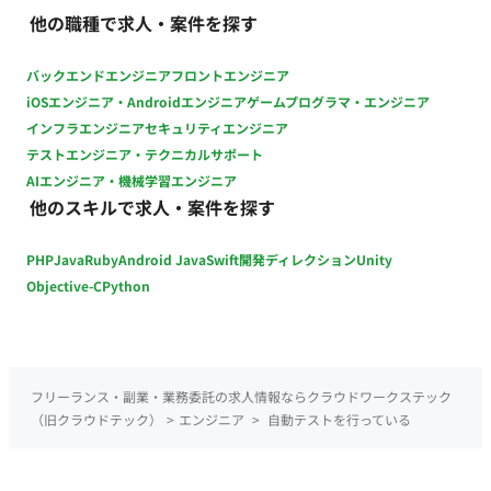
Swift（iOS）、Kotlin（Android） アーキテクチャ： MVVM、
他の職種で求人・案件を探す
Clean Architectureなど UIフレームワーク：
SwiftUI/UIKit（iOS）、Jetpack
バックエンドエンジニア
フロントエンジニア
Compose/Jetpack（Android） データベース：
iOSエンジニア・Androidエンジニア
ゲームプログラマ・エンジニア
CoreData（iOS）、Room（Android）、Realm 非同期処理：
インフラエンジニア
セキュリティエンジニア
Swift Concurrency/Combine（iOS）、Kotlin
テストエンジニア・テクニカルサポート
Coroutines（Android） API： GraphQL（Apollo
AIエンジニア・機械学習エンジニア
Client）/REST CI/CD： CircleCI、GitHub Actions、fastlane、
他のスキルで求人・案件を探す
Dangerなど その他ツール・ライブラリ：
SwiftLint/SwiftFormat/XcodeGenなど（iOS）、
PHP
Java
Ruby
Android Java
Swift
開発ディレクション
Unity
ktlint/Spotless/Dagger Hiltなど（Android） 外部サービス：
Firebase、Figma、Miro、Asanaなど ソースコード管理：
Objective-C
Python
GitHub データ分析： Firebase Analytics、BigQueryなど
フリーランス・副業・業務委託の求人情報ならクラウドワークステック
（旧クラウドテック）
>
エンジニア
>
自動テストを行っている