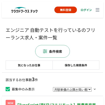
無料登録
ログイン
エンジニア 自動テストを行っているのフリ
ーランス求人・案件一覧
条件検索
気になったお仕事
保存した検索条件
3
該当するお仕事数
件
募集中のみ表示
NEW
【TypeScript/週5日/フルリモート】酪農畜産業