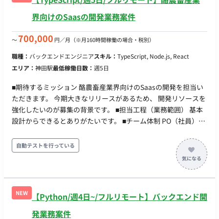
界向けのSaasの開発業務案件
700,000
〜
円／月
（※月160時間稼働の場合・税別）
職種：
バックエンドエンジニア
スキル：
TypeScript, Node.js, React
エリア：
神田駅
最低稼働日数：
週5日
■期待するミッション 酪農畜産業界向けのSaasの開発を担当い
ただきます。 今期大きなリリースがあるため、 開発リソースを
強化したいのが募集の背景です。 ■担当工程（業務範囲） 基本
設計からできるとありがたいです。 ■チーム体制 PO（社員）
+スクラムマスター＋エンジニア4名 +今回募集のフルスタック
エンジニア ■業務の流れ アジャイル開発(スクラム) スプリント
自動テストを行っている
は2週間です。 デイリーMTGが平日10時に出れるのであれば、
他の時間はいつ稼働いただいても問題ないです。 ■開発環境 ・
言語: Javascript, Typescript ・ライブラリ: Next.js, express,
AWS Amplify, tRPC, prisma ・アプリケーションインフラ:
NEW
【Python/週4日~/フルリモート】バックエンド開
Amazon Lambda, Amazon S3, Amazon API Gateway, Amazon
RDS, Amazon Cognito, Amazon EC2 ・IaaC：AWS CDK ・その
発業務案件