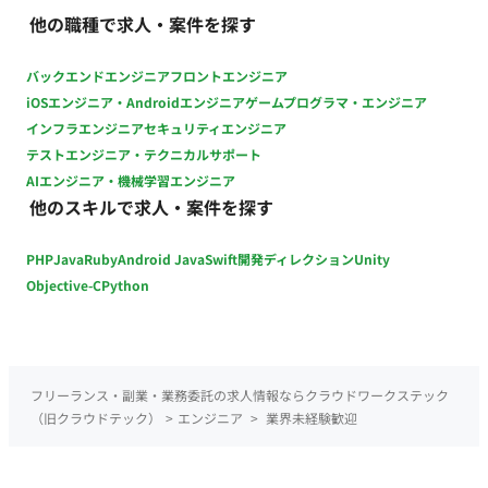
有 年収：410万円～420万円 ■賃金形態：月給制(派遣期間時は
他の職種で求人・案件を探す
時給制) ■派遣期間時時給：1,900円 ■月額：236,000円～
240,000円（基本給220,000円～224,000円等を含む/月） ※キ
バックエンドエンジニア
フロントエンジニア
ャリア・スキル・希望を考慮の上決定 昇給：あり 賞与：あり
iOSエンジニア・Androidエンジニア
ゲームプログラマ・エンジニア
加入保険：社会保険完備 受動喫煙対策：あり（確認中） 福利厚
インフラエンジニア
セキュリティエンジニア
生・待遇：通勤手当、家族手当、住宅手当、健康保険、厚生年
テストエンジニア・テクニカルサポート
金保険、雇用保険、労災保険、退職金制度 ＜各手当・制度補足
AIエンジニア・機械学習エンジニア
＞ 通勤手当：実費支給 家族手当：扶養家族の人数に応じて、
他のスキルで求人・案件を探す
3,000～20,000円 住宅手当：家賃等の額に応じて6,000～
15,000円 社会保険：各種社会保険完備 退職金制度：確定拠出年
PHP
Java
Ruby
Android Java
Swift
開発ディレクション
Unity
金または前払い退職金のいずれかを選択 社内研修、社外研修 規
定資格の受験料補助および合格時に報奨金
Objective-C
Python
フリーランス・副業・業務委託の求人情報ならクラウドワークステック
（旧クラウドテック）
>
エンジニア
>
業界未経験歓迎