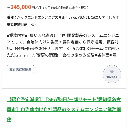
の範囲) 「会社の定める業務」 ■条件面■ 雇用形態：正社員
245,000
〜
円／月
（※月160時間稼働の場合・税別）
（紹介予定派遣） 契約期間：3～6か月は派遣契約、以後正社員
職種：
バックエンドエンジニア
スキル：
Java, VB.NET, C#
エリア：
代々木
登用予定 試用期間：紹介予定派遣のためなし 休日・休暇：完全
最低稼働日数：
週5日
週休二日制、夏季休暇、年末年始休暇。 リモートワーク：原則
として常駐（一部、業務状況により検討の可能性あり） 転籍・
■業務内容■ (雇い入れ直後) 自社開発製品のシステムエンジニ
出向：なし 勤務地(雇入直後) 本社（東京都内を想定） ☆勤務
アとして、自治体向けに製品の要件定義から保守運用、顧客対
地(変更の範囲)会社の定める場所 稼動時間：9:00-18:00 時間外
応、操作研修等をお任せします。3～5名体制のチームに参画い
労働：有 年収： ■賃金形態：月給制(派遣期間時は時給制) ■派遣
ただきます。 ☆(変更の範囲) 会社の定める業務 ■条件面■ 雇用
期間時時給：1750円～3000円 ※スキル・経験により変動 ■月
形態：正社員 契約期間：3～6か月は派遣契約、以後正社員登用
額：25万円～50万円 ■年収：320万円～600万円 ※キャリア・
予定 試用期間：紹介予定派遣のためなし 休日・休暇：完全週休
業界未経験歓迎
スキル・希望を考慮の上決定 ※固定残業代の有無は入社時に規
2日制（休日は土日祝日） 年間有給休暇10日～20日（下限日数
定に基づき決定 昇給：年1回 賞与：業績・寄与度により年2回支
は、入社半年経過後の付与日数となります） 年間休日日数122
給（7月、12月） 加入保険：社会保険完備 受動喫煙対策：あり
日 年末年始、年次有給、産前産後、育児休業／育児短時間勤
福利厚生・待遇 交通費全額支給、資格支援制度、食券、精勤手
務、介護休業／看護短時間勤務 、チャージ休暇：毎年3日、慶
当、物価手当 ※上記以外は入社時に会社の規定による
【紹介予定派遣】【SE/週5日/一部リモート/愛知県名古
弔休暇：連続2~7日、リフレッシュ休暇特別休暇(5～15日) リモ
ートワーク：入社後1か月程度は出社、以降は週2～3日程度の
屋市】自治体向け自社製品のシステムエンジニア業務案
在宅勤務可能 転籍・出向： 勤務地(雇入直後)：東京本社 ☆勤務
件
地(変更の範囲)：会社の定める場所 稼動時間：9：00～17：
30（フレックス制度あり） 時間外労働：有 年収：410万円～