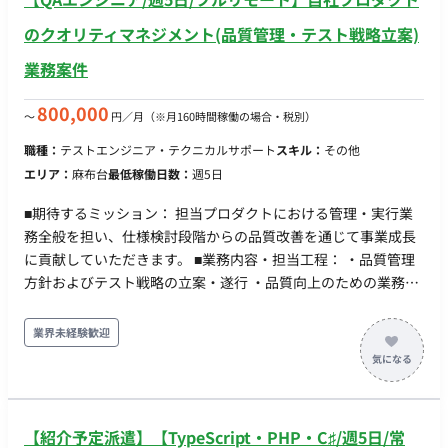
のクオリティマネジメント(品質管理・テスト戦略立案)
業務案件
800,000
〜
円／月
（※月160時間稼働の場合・税別）
職種：
テストエンジニア・テクニカルサポート
スキル：
その他
エリア：
麻布台
最低稼働日数：
週5日
■期待するミッション： 担当プロダクトにおける管理・実行業
務全般を担い、仕様検討段階からの品質改善を通じて事業成長
に貢献していただきます。 ■業務内容・担当工程： ・品質管理
方針およびテスト戦略の立案・遂行 ・品質向上のための業務フ
ローの立案・改善・効率化 ・各部署（PdM、開発エンジニア
等）との調整およびコミュニケーション ・検証ベンダーとのコ
業界未経験歓迎
ミュニケーション ・仕様の早期レビュー（シフトレフト）への
参画
【紹介予定派遣】【TypeScript・PHP・C♯/週5日/常