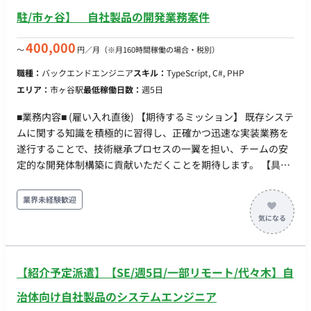
駐/市ヶ谷】 自社製品の開発業務案件
400,000
〜
円／月
（※月160時間稼働の場合・税別）
職種：
バックエンドエンジニア
スキル：
TypeScript, C#, PHP
エリア：
市ヶ谷駅
最低稼働日数：
週5日
■業務内容■ (雇い入れ直後) 【期待するミッション】 既存システ
ムに関する知識を積極的に習得し、正確かつ迅速な実装業務を
遂行することで、技術継承プロセスの一翼を担い、チームの安
定的な開発体制構築に貢献いただくことを期待します。 【具体
的な業務内容】 既存の制御システムおよび業務アプリケーショ
ンの改修・機能追加 マニュアルに基づいたプログラミングおよ
業界未経験歓迎
びテスト実施 新規機能に関する実装、および不具合修正対応
OJTを通しての技術継承への参加 【担当工程】 実装・テスト・
保守運用 【開発環境】 プログラミング：TypeScript, PHP, C#, C
FW：Angular, CodeIgniter DB：MySQL OS/インフラ：
【紹介予定派遣】【SE/週5日/一部リモート/代々木】自
AlmaLinux (RHEL, CentOSの経験可) 【チーム体制】 技術継承
を目的としたプロジェクトのため、正社員エンジニアからの
治体向け自社製品のシステムエンジニア
OJT（On-the-Job Training）を受けられる体制です。 ☆(変更