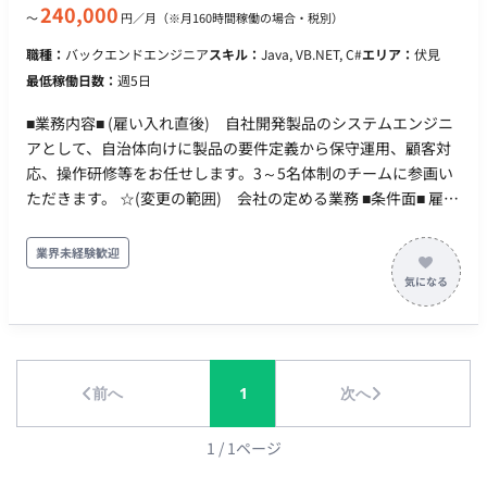
240,000
〜
円／月
（※月160時間稼働の場合・税別）
420万円 ■賃金形態：月給制(派遣期間時は時給制) ■派遣期間時
時給：2,000円 ■月額：236,000円～245,000円（基本給220,000
職種：
バックエンドエンジニア
スキル：
Java, VB.NET, C#
エリア：
伏見
円～224,000円等を含む/月） ※キャリア・スキル・希望を考慮
最低稼働日数：
週5日
の上決定 昇給：あり 賞与：あり 加入保険：社会保険完備 受動
喫煙対策：あり（確認中） 福利厚生・待遇：通勤手当、家族手
■業務内容■ (雇い入れ直後) 自社開発製品のシステムエンジニ
当、住宅手当、健康保険、厚生年金保険、雇用保険、労災保
アとして、自治体向けに製品の要件定義から保守運用、顧客対
険、退職金制度 ＜各手当・制度補足＞ 通勤手当：実費支給 家
応、操作研修等をお任せします。3～5名体制のチームに参画い
族手当：扶養家族の人数に応じて、3,000～20,000円 住宅手
ただきます。 ☆(変更の範囲) 会社の定める業務 ■条件面■ 雇用
当：家賃等の額に応じて6,000～15,000円 社会保険：各種社会
形態：正社員 契約期間：3～6か月は派遣契約、以後正社員登用
保険完備 退職金制度：確定拠出年金または前払い退職金のいず
予定 試用期間：紹介予定派遣のためなし 休日・休暇：完全週休
業界未経験歓迎
れかを選択 社内研修、社外研修 規定資格の受験料補助および合
2日制（休日は土日祝日） 年間有給休暇10日～20日（下限日数
格時に報奨金
は、入社半年経過後の付与日数となります） 年間休日日数122
日 年末年始、年次有給、産前産後、育児休業／育児短時間勤
務、介護休業／看護短時間勤務 、チャージ休暇：毎年3日、慶
弔休暇：連続2~7日、リフレッシュ休暇特別休暇(5～15日) リモ
前へ
1
次へ
ートワーク：入社後1か月程度は出社、以降は週2～3日程度の
在宅勤務可能 転籍・出向： 勤務地(雇入直後)：東海支店（愛知
県名古屋市中区） ☆勤務地(変更の範囲)：会社の定める場所 稼
1
/
1
ページ
動時間：9：00～17：30（フレックス制度あり） 時間外労働：