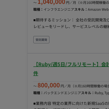
1,040,000
〜
円／月
（※月160時間稼働
職種：
インフラエンジニア
スキル：
Amazon Web 
■期待するミッション： 全社の受託開発及
レビューをリードし、サービスレベルの継
ただきます。 ■業務内容・担当工程： 【要件定義・設計・実装・保守運用】 ・アーキテクチャ設
計・構築 ・自社プロダクトおよび受託開発プ
受託開発
による構築 ・ポリシー策定・ガバナンス管理 
とガバナンスの向上） ・受託開発で利用する
の実施 ・監視体制・障害対応フローの構築 
【Ruby/週5日/フルリモート】会
定、障害発生時の対応フローの策定 ・チー
ネジメントおよび社内外への技術力向上支
件
のソリューション提案 ・最新技術のキャッチアッ
800,000
DB：MySQL, PostgreSQL, Redis インフラ：Goo
〜
円／月
（※月160時間稼働の場
Fluentd, CloudWatch, Datadog ■働き方： 稼働量：週5日（月160時間） リモート稼働：フルリモ
職種：
バックエンドエンジニア
スキル：
Ruby, Ty
ート可能 フレックス稼働：可能（フルフ
■業務内容 特定の業界に向けた新規SaaS