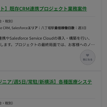
ルリモート】既存CRM連携プロジェクト業務案件
合・税別）
ce CRM, Salesforce
エリア：
八丁堀駅
最低稼働日数：
週3日
alesforce Service Cloudの導入・構築を行い、
ム化します。プロジェクトの最終局面では、お客様へのノウ
実現を目指します。 ■業務内容・担当工程 【業務内
udの導入・構築 ・既存CRMとのAPI連携設計および実装 ・フロント
ータ移行および運用設計 ・お客様への引継ぎ（ノウハ
、実装、保守運用 ■エントリー時のお願い エントリーを
いいたします。 ------ 以下のご経験があるか、また
ニア/週5日/常駐/新横浜】各種医療システ
示ください。 ・Salesforce Service Cloud
 ・CRMシステムとのデータ連携経験 ------
合・税別）