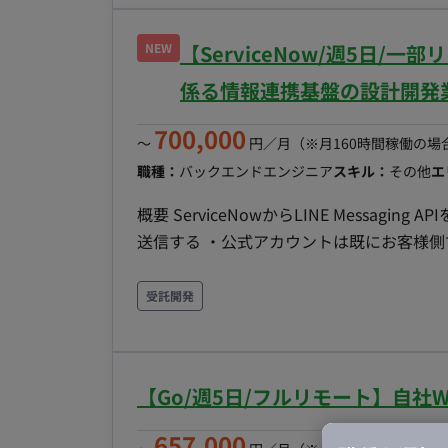
クエンドの設計・実装・パフォーマンス改善 
のテスト、CI/CDパイプライン構築 ・ク
NEW
【ServiceNow/週5日
リング設計、システム保守運用 ※複数案
が異なります 技術環境： 【AI活用】 ・Claude Code「Max 20x」 ・MCP（例：Serena） 【アプリ
係る情報連携基盤の設計開発
ケーション】 ・言語：TypeScript ・UIラ
700,000
ラ】 ・実行環境：Cloud Run、Vercel 
〜
円／月
（※月160時間稼働の場
います。
職種：
バックエンドエンジニア
スキル：
その他
エ
概要 ServiceNowからLINE Messa
送信する ・公式アカウントは既にお客様側
にIDaaS経由でのSSOログイン時のIdPとしても利用する ・通知対象のユーザ
との連携を実施したユーザのみ ・同様の
受託開発
参考にすることは可能だが、社内でその内容
か月想定 【その他】 ・できれば週1（水
【Go/週5日/フルリモート】自社
657,000