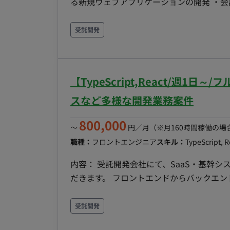
る新規ウェブアプリケーションの開発 ・会計Saasとの連携用AP
作成した企画を具体に落とし込む部分) ・設計
design doc ベース) ・バックエンド
受託開発
成含めた各種調査 など ■開発環境 Ruby on Rails(8系)、React(Hooks)、TypeScript、Redux、
MySQL、Sorbet、Open Search,Datadog TDD(カバレッジ80%) 
動開発を進めています(7~8割はAIでの実装) ■開発体制 PM：1名 エンジニア：2名 ■開発の流れ ア
【TypeScript,React/週1
ャイルで開発に取り組んでおられます。 P
ざいます。 ■稼働開始時期 開始時期：20
スなど多様な開発業務案件
800,000
〜
円／月
（※月160時間稼働の場
職種：
フロントエンジニア
スキル：
TypeScript, R
内容： 受託開発会社にて、SaaS・基幹
だきます。 フロントエンドからバックエ
いただきます。 AIを活用した開発効率化
ど、裁量の大きい環境にて、設計から実装、運用
受託開発
容： ・デザイナー、及び他のエンジニアを巻