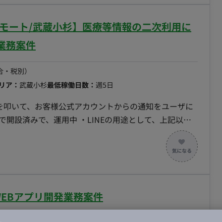
・サードパーティSaaSのAPI調査・検証 ・開発機能
ラウド環境の構築・運用（GCP中心） ・ログ収集・モニタ
/一部リモート/武蔵小杉】医療等情報の二次利用に
件と取り扱っているため、個別案件によって一部業務内容
業務案件
イブラリ：React ・フレームワーク：Next.js 【インフ
・IaC：Terraform ※案件によって構成が異なる場合がござ
合・税別）
リア：
武蔵小杉
最低稼働日数：
週5日
ging APIを叩いて、お客様公式アカウントからの通知をユーザに
で開設済みで、運用中 ・LINEの用途として、上記以外
ーは、LINEとIDaaS
内容を他顧客ですでに構築しているため、そちらの設定を
をきちんと理解できずにいる。 【スケジュール】 • 2
曜）出社可能な方
WEBアプリ開発業務案件