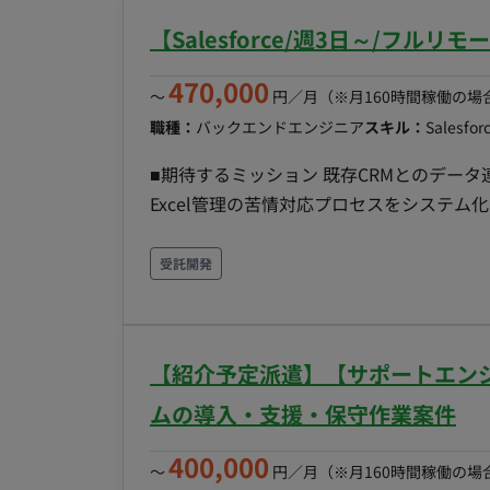
【Salesforce/週3日～/フ
470,000
〜
円／月
（※月160時間稼働の場
職種：
バックエンドエンジニア
スキル：
Salesfor
■期待するミッション 既存CRMとのデータ連携やS
Excel管理の苦情対応プロセスをシステ
ハウ・ナレッジの引継ぎを通じた自走運用の
容】 ・Salesforce Service Clo
受託開発
部分の連携設計（開発はお客様担当） ・デ
ウ、ナレッジの提供） 【担当工程】 設計
いただける場合は、以下の質問へご回答をお願
【紹介予定派遣】【サポートエンジ
どのようなプロジェクトでご対応されたかを簡単にご教
の導入・構築経験 ・API連携の設計・実装経験
ムの導入・支援・保守作業案件
400,000
〜
円／月
（※月160時間稼働の場