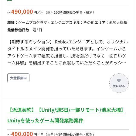
技術ブログ等での情報発信 ■主に利用している技術 開発言語：
490,000
〜
円／月
（※月160時間稼働の場合・税別）
Swift（iOS）、Kotlin（Android） アーキテクチャ： MVVM、
Clean Architectureなど UIフレームワーク：
職種：
ゲームプログラマ・エンジニア
スキル：
その他
エリア：
池尻大橋駅
SwiftUI/UIKit（iOS）、Jetpack
最低稼働日数：
週5日
Compose/Jetpack（Android） データベース：
CoreData（iOS）、Room（Android）、Realm 非同期処理：
【期待するミッション】 Robloxエンジニアとして、オリジナル
Swift Concurrency/Combine（iOS）、Kotlin
タイトルのメイン開発を担っていただきます。インゲームから
Coroutines（Android） API： GraphQL（Apollo
アウトゲームまで幅広く担当し、技術面だけでなく「面白いゲ
Client）/REST CI/CD： CircleCI、GitHub Actions、fastlane、
ーム体験」を創出することに貢献していただくことがミッショ
Dangerなど その他ツール・ライブラリ：
ンです。 【業務内容・担当工程】 ・オリジナルタイトルの機能
SwiftLint/SwiftFormat/XcodeGenなど（iOS）、
開発全般（インゲーム・アウトゲーム） ・Roblox Studioを使
大量募集中
ktlint/Spotless/Dagger Hiltなど（Android） 外部サービス：
用した各種システムの実装 ・状況に応じた簡単なマップ作成・
Firebase、Figma、Miro、Asanaなど ソースコード管理：
レベルデザイン 【働き方】 ・契約形態：派遣契約 （週20時間
GitHub データ分析： Firebase Analytics、BigQueryなど
以上のため、社会保険加入必須） ・ 稼働量：週5日 稼働曜日：
月・火・水・木・金 稼働時間：10:00-19:00（実働8時間） ・
【派遣契約】【Unity/週5日/一部リモート/池尻大橋】
働き方：一部リモート（東京都目黒区青葉台） ※月・水・金は
オフィス出社、火・木は在宅勤務 ・交通費：別途支給 ・時給：
Unityを使ったゲーム開発業務案件
2,800円～3,000円 ※経験・スキルによりご相談 ・契約期間：長
期 ・募集人数：1名 ・その他 月末締め、25日支払い
490,000
〜
円／月
（※月160時間稼働の場合・税別）