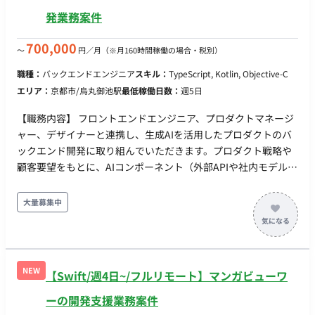
発 ・Next.jsを使ったWeb開発 ・ユーザー体験を重視した機能
発業務案件
実装 ・既存機能のUI/UX改善 ・パフォーマンス向上 ・安定した
ユーザー体験の提供 ・プロダクトマネージャーやデザイナーと
700,000
〜
円／月
（※月160時間稼働の場合・税別）
連携した仕様検討、実装、リリース
職種：
バックエンドエンジニア
スキル：
TypeScript, Kotlin, Objective-C
エリア：
京都市/烏丸御池駅
最低稼働日数：
週5日
【職務内容】 フロントエンドエンジニア、プロダクトマネージ
ャー、デザイナーと連携し、生成AIを活用したプロダクトのバ
ックエンド開発に取り組んでいただきます。プロダクト戦略や
顧客要望をもとに、AIコンポーネント（外部APIや社内モデル）
を安定してWebアプリケーションに組み込むためのシステム要
件定義、API設計、データベース設計、およびバックエンド実装
大量募集中
を行います。 既にAIモデルの構築や検証を専任で行うエンジニ
アは在籍しているため、彼らと連携しながら「処理時間の長い
AIのレスポンスをどう非同期で処理するか」「エラー時のフォ
ールバックをどうするか」といった、AI特有のバックエンド課
NEW
【Swift/週4日~/フルリモート】マンガビューワ
題を解決していただきます。 デイリースタンドアップなどのミ
ーティングはチーム合同で実施しており、プロダクトやシステ
ーの開発支援業務案件
ムの状況を相互に共有しながら、プロダクトチームの一員とし