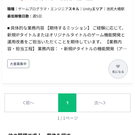
職種：
ゲームプログラマ・エンジニア
スキル：
Unity
エリア：
池尻大橋駅
最低稼働日数：
週5日
■ 具体的な業務内容 【期待するミッション】 ご経験に応じて、
新規IPタイトルまたはオリジナルタイトルのゲーム機能開発と
運用改善をご担当いただくことを期待しています。 【業務内
容・担当工程】 業務内容： ・新規IPタイトルの機能開発（アウ
トゲーム中心） ・オリジナルタイトルの機能開発（アウトゲー
ム中心） ※状況次第ではインゲーム開発もご担当いただく可能
大量募集中
性があります 【開発環境】 ・プログラミング：Unity (C#) ・
FW：UniRx, UniTask, R3 のいずれか 【チーム体制】 携わるタ
イトルにもよりますが、現状は全体で10名程度のチーム内にジ
ョインいただくことを想定しております。 ■ 【働き方】 ・契約
形態：派遣契約（週20時間以上のため、社会保険加入必須） ・
前へ
1
次へ
稼働量：平日週5日 稼働時間：10:00-19:00 ・働き方：一部リ
モート（出社場所：池尻大橋駅から徒歩8分、神泉駅から徒歩9
分） ※出社頻度：月に半分程度 ・交通費：支給 ・時給：
1
/
1
ページ
2,500円～3,000円 ※経験・スキルに応じます。 ・契約期間：長
期 ・募集人数：3～4名 ・機器について：貸与想定(Mac) ・その