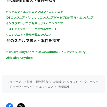
他の職種で求人・案件を探す
他：月末締め、25日支払い
バックエンドエンジニア
フロントエンジニア
iOSエンジニア・Androidエンジニア
ゲームプログラマ・エンジニア
インフラエンジニア
セキュリティエンジニア
テストエンジニア・テクニカルサポート
AIエンジニア・機械学習エンジニア
他のスキルで求人・案件を探す
PHP
Java
Ruby
Android Java
Swift
開発ディレクション
Unity
Objective-C
Python
フリーランス・副業・業務委託の求人情報ならクラウドワークステック
（旧クラウドテック）
>
エンジニア
>
大量募集中