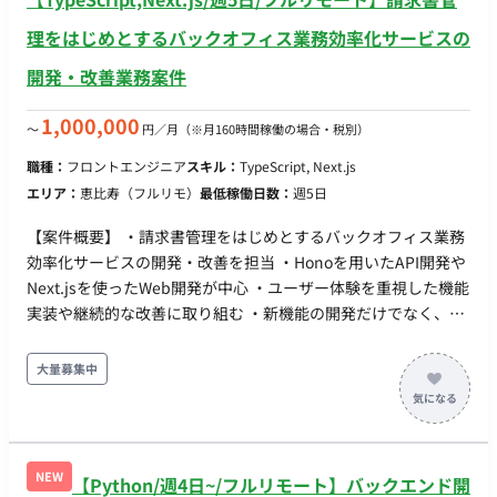
理をはじめとするバックオフィス業務効率化サービスの
開発・改善業務案件
1,000,000
〜
円／月
（※月160時間稼働の場合・税別）
職種：
フロントエンジニア
スキル：
TypeScript, Next.js
エリア：
恵比寿（フルリモ）
最低稼働日数：
週5日
【案件概要】 ・請求書管理をはじめとするバックオフィス業務
効率化サービスの開発・改善を担当 ・Honoを用いたAPI開発や
Next.jsを使ったWeb開発が中心 ・ユーザー体験を重視した機能
実装や継続的な改善に取り組む ・新機能の開発だけでなく、既
存機能のUI/UX改善やパフォーマンス向上、安定したユーザー
体験の提供も重要な役割 ・プロダクトマネージャーやデザイナ
大量募集中
ーと連携しながら、仕様検討から実装、リリースまで一貫して
関与 ・バックエンドとフロントエンドを合わせて開発を進め、
プロダクト全体を見据えた仕事に関わる 【作業内容】 ・バック
エンドエンジニアとして、請求書管理をはじめとするバックオ
NEW
【Python/週4日~/フルリモート】バックエンド開
フィス業務効率化サービスの開発・改善 ・Honoを用いたAPI開