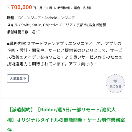
て価値提供に取り組んでいただきます。ご本人のスキルと希望
700,000
〜
円／月
（※月160時間稼働の場合・税別）
に応じて、API開発にとどまらず、クラウドインフラの構築
職種：
iOSエンジニア・Androidエンジニア
（Google Cloud / Azure）や、他メンバーのメンタリングとい
スキル：
Swift, Kotlin, Objective-C
エリア：
京都市/烏丸御池駅
った業務に取り組むことも可能です。 【応募資格（必須）】 ・
最低稼働日数：
週5日
生成AI（外部API等）を組み込んだWebアプリケーションにおけ
る、バックエンドシステムの要件定義、API設計、実装、パフォ
■職務内容 スマートフォンアプリエンジニアとして、アプリの
ーマンス最適化（非同期処理・レスポンス改善等）、および運
企画・設計・開発や、サービス提供者のひとりとして、サービ
用・改善の一連の経験 ・生成AI、音声処理、自然言語処理領域
ス改善のアイデアを持つこと・より良いサービス作りのための
における各社の最新APIやマネージドサービスの情報を日常的に
技術選定力も期待されています。アプリ向けの
収集・技術検証し、システム要件に合わせて最適な技術を選
API（GraphQL/REST）はスキーマファーストでインターフェー
定・バックエンドに実装することで顧客の課題解決を推進した
スや互換性について合意を取りながら開発を進めています。 ■
大量募集中
経験
主な内容 アプリ開発全般：アプリの企画・設計・開発業務（新
規アプリおよび運営中の既存アプリなど） 技術の調査・導入：
ユーザー体験向上のためのモダン技術の調査・導入 データ分析
と改善： 仮説検証や施策の効果検証のためのログ収集・データ
【派遣契約】【Roblox/週5日/一部リモート/池尻大
分析、分析結果に基づいた改善 テスト環境の整備： 自動テスト
の環境整備とテストケースの拡充 業務効率化： 開発環境改善の
橋】オリジナルタイトルの機能開発・ゲーム制作業務案
ための各種自動化 継続的改善： コード品質やアーキテクチャの
件
継続的改善 チームの取り組み： 開発チームとしての知見共有や