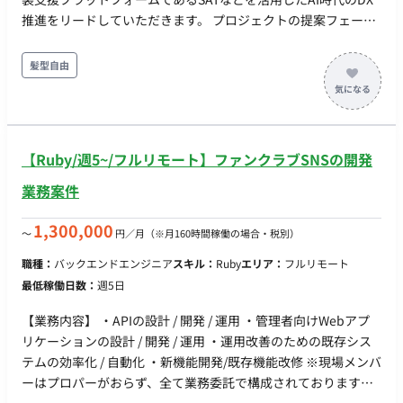
推進をリードしていただきます。 プロジェクトの提案フェーズ
から参画し、技術的な妥当性の判断、ロードマップ策定、 技術
コンサルティング、および技術的なプロジェクトマネジメント
髪型自由
を一気通貫で実行していただきます。 コンサルメンバーと協力
し、顧客と技術的な会話を深く行い、社内のエンジニアリソー
スと連携しながら、 プロジェクトを成功に導くための技術リー
ドを行っていただきます。 顧客への新規提案への技術的支援と
【Ruby/週5~/フルリモート】ファンクラブSNSの開発
技術コンサルティング、プロジェクト提案・POC・受託プロジ
ェクトにおける技術的な妥当性の判断とロードマップ策定、 顧
業務案件
客の技術要件・システム要件に対する実現可能性の判断（受諾
の可否、必要な工数見積もりを含む）を行っていただきます。
1,300,000
〜
円／月
（※月160時間稼働の場合・税別）
プロジェクトに必要な技術を分解し、適切な担当エンジニアを
職種：
バックエンドエンジニア
スキル：
Ruby
エリア：
フルリモート
定義し、技術的側面からプロジェクトをリード・サポートして
最低稼働日数：
週5日
いただきます。 アーキテクチャ図の読解に基づき、システム的
な制約や条件を明確化し、顧客の業務理解・要件定義・実装・
【業務内容】 ・APIの設計 / 開発 / 運用 ・管理者向けWebアプ
運用、 そしてプロダクト改善へのフィードバックまで一気通貫
リケーションの設計 / 開発 / 運用 ・運用改善のための既存シス
で伴走していただきます。 【ポジションの魅力】 実装できる経
テムの効率化 / 自動化 ・新機能開発/既存機能改修 ※現場メンバ
営参謀として、生成AIや高精度RAG技術を活用し、 世界レベル
ーはプロパーがおらず、全て業務委託で構成されております。
の技術と日本企業の深い現場知を融合させる挑戦ができるポジ