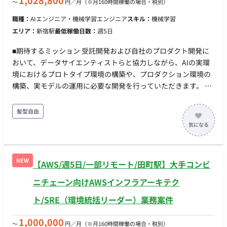
1,028,800
〜
円／月
（※月160時間稼働の場合・税別）
のソリューション提案 ・最新技術のキャッチアップとドキュメ
職種：
AIエンジニア・機械学習エンジニア
スキル：
機械学習
ント化による社内共有 ■開発環境： DB：MySQL, PostgreSQL,
エリア：
新宿駅
最低稼働日数：
週5日
Redis インフラ：Google Cloud, AWS, Azure, Terraform, Nginx,
Fluentd, CloudWatch, Datadog ■働き方： 稼働量：週5日（月
■期待するミッション 受託開発および自社のプロダクト開発に
160時間） リモート稼働：フルリモート可能 フレックス稼働：
おいて、データサイエンティストらと協力しながら、AIの実環
可能（フルフレックスですが日中帯稼働できることがベース）
境におけるプロトタイプ環境の構築や、プロダクション環境の
構築、実モデルの運用に必要な開発を行っていただきます。 ■
業務内容・担当工程 【AIモデルの分析・開発】 生成AI・自然言
語・画像・テーブルデータの分析およびモデルの開発を行いま
髪型自由
す。 【機械学習モデルのプロダクション化】 機械学習モデルを
プロダクション環境へ統合するための開発を行います。 【AIア
プリケーションの構築と運用】 AIに必要なアプリケーションの
構築に加え、継続的なAI・アプリケーションのデリバリーや精
NEW
【AWS/週5日/一部リモート/田町駅】大手コンビ
度モニタリングの仕組みの構築、新しい技術や手法の探求と導
入を行います。 担当工程：【設計・実装・テスト・保守運用】
ニチェーン向けAWSインフラアーキテク
■チーム体制 要相談 ■開発環境 プログラミング言語 Python, Go,
ト/SRE（環境統括リーダー）業務案件
React, SQL FW AWS, Azure, Terraform, TypeScript, Next.js,
FastAPI, Streamlit, LangChain, Kedro, MLflow DB Cloud SQL,
1,000,000
〜
円／月
（※月160時間稼働の場合・税別）
Firestore, BigQuery, Redshift, Snowflake インフラ Google