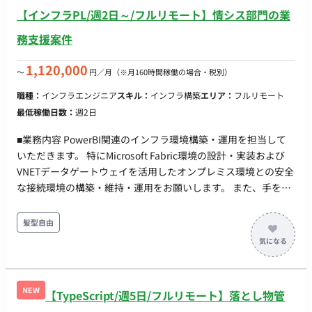
回路図作成： ZYNQ周辺の高速信号などを考慮した回路設計。
【インフラPL/週2日～/フルリモート】情シス部門の業
AW設計依頼（重要）： 外注あるいは別部署の基板設計者に対
し、配置・配線の制約（インピーダンス指定等）を指示。 基板
務支援案件
発注・実装： 試作基板の手配。 単体評価： 電源投入、JTAG等
を用いたハードウェアレベルの動作確認、はんだづけによる修
1,120,000
〜
円／月
（※月160時間稼働の場合・税別）
正。 システム統合： ソフトウェア・FPGAチームと連携したデ
職種：
インフラエンジニア
スキル：
インフラ構築
エリア：
フルリモート
バッグ。 ■開発環境 ・言語： Verilog HDL / VHDL（FPGA用）、
最低稼働日数：
週2日
C / C++（組み込みソフト用）、Python / Shell（評価・自動化
用） ・FW（フレームワーク・OS）： PetaLinux, FreeRTOS,
■業務内容 PowerBI関連のインフラ環境構築・運用を担当して
Baremetal（OSなし） ・インフラ： オンプレミス ・ツール：
いただきます。 特にMicrosoft Fabric環境の設計・実装および
Vivado (AMD/Xilinx), OrCAD / Altium Designer（回路図）, Tera
VNETデータゲートウェイを活用したオンプレミス環境との安全
Term, オシロスコープ, ロジックアナライザ ■働き方 ・週5日×8
な接続環境の構築・維持・運用をお願いします。 また、手を動
時間、平日日中の稼働 ・錦糸町オフィスへの常駐
かしつつ、必要に応じて、メンバーへの技術サポートやPM補佐
の業務もお願いいたします。 ＜チーム体制＞ PM＋メンバー複
髪型自由
数名 ＋今回募集の方（PMとメンバーの中間のイメージです）
＜参画期間＞ ・4月～長期想定 ＜その他＞ ・PCについて：貸与
PCのみ ・インボイス制度：未登録の場合、消費税無しでのお支
払いになります
NEW
【TypeScript/週5日/フルリモート】落とし物管