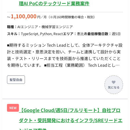
理AI PoCのテックリード業務案件
1,100,000
〜
円／月
（※月160時間稼働の場合・税別）
職種：
AIエンジニア・機械学習エンジニア
スキル：
TypeScript, Python, React
エリア：
恵比寿
最低稼働日数：
週5日
■期待するミッション Tech Leadとして、全体アーキテクチャ設
計と技術選定・意思決定を担い、チームと連携して設計から実
装・テスト・リリースまでを技術面から推進していただくこと
を期待しています。 ■担当工程（業務範囲） Tech Leadとし
て、全体アーキテクチャ設計と技術選定・意思決定を担い、
Full Stack Engineerと連携して設計〜実装〜テスト〜リリース
髪型自由
まで推進いただきます。 ・AWSサーバレスアーキテクチャの設
計 ・フロント/バックエンド/インフラを含む技術構成の決定
（React/Vite/TypeScript、Node.js/Python、AWS） ・
PostgreSQLを用いたDB設計 ・マルチドメイン／マルチテナン
NEW
【Google Cloud/週5日/フルリモート】自社プロ
ト構成の設計 ・LLM/Embedding、ベクトル類似度検索、画像
アップロード/画像解析の設計・実装（Azure AI Foundry、LLM
ダクト・受託開発におけるインフラ/SREリードエ
API等） ・Amazon SQSを用いた非同期処理基盤の設計 ・