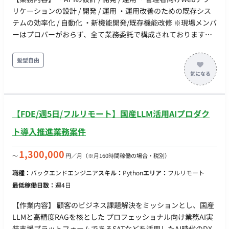
ネス価値を踏まえた最適な実施方針を提案 - お客様の要求を
利用促進と生産性向上を図る。 - 店舗・本部におけるPC、タ
リケーションの設計 / 開発 / 運用 ・運用改善のための既存シス
そのまま実装するのではなく、課題の本質を整理し、AI Agent
ブレット、スマートフォンなどの従業員配布デバイスの選定、
テムの効率化 / 自動化 ・新機能開発/既存機能改修 ※現場メンバ
を含むより良い解決策や優先順位を提案 - 技術・業務双方の
導入、ライフサイクル管理、セキュリティ対策、およびMDM
ーはプロパーがおらず、全て業務委託で構成されております。
観点から意思決定を支援し、お客様および関係者をリード -
(Mobile Device Management) / UEM (Unified Endpoint
【開発環境】 ■バックエンド 開発言語: Ruby / Python / Bash フ
技術的な制約やリスクを分かりやすく説明し、関係者との合意
Management) の運用を統括。 - EUCに関連するハードウェ
レームワーク: Ruby on Rails データベース: PostgreSQL / Redis
髪型自由
形成を推進 [プロジェクト体制（予定）] - 元請け企業プロパ
ア、ソフトウェアの包括的なIT資産管理体制を構築し、効率的
/ BigQuery インフラ基盤: AWS / GCP / Cloudflare コンテナ技
が開発全体を統括 - 本ポジションは、生成AI・AI Agent領域
な運用を実現。 - 全国約1,600店舗と本部拠点におけるWi-Fi
術: Docker / Amazon ECS 構成管理: Terraform CI/CD: GitHub
を中心とした担当領域のテックリード兼TLとして主体的に推進
環境、インターネット回線、LAN環境の企画、設計、構築、お
Actions / AWS CodeBuild 監視: Amazon CloudWatch /
- プロジェクト状況に応じて、分析バッチ領域のリードも担当
よび運用保守をマネジメントする。
BugSnag / New Relic ■フロントエンド ・言語：Typescript ・
- 担当領域における技術判断・開発推進・顧客対応を実施し、
【FDE/週5日/フルリモート】国産LLM活用AIプロダク
フレームワーク： React(Next) ・UIライブラリ: MUI / Tailwind
開発全体方針や横断課題についてはNTTデータプロパと連携し
CSS ・インフラ基盤: Vercel ・クラウド：AWS ・監視: BugSnag
ト導入推進業務案件
ながら推進 - プロジェクト内には複数のテックリード兼TLを
配置 - 配下メンバーは1～2名を想定し、プロジェクト状況に
1,300,000
〜
円／月
（※月160時間稼働の場合・税別）
応じてチーム編成を変更
職種：
バックエンドエンジニア
スキル：
Python
エリア：
フルリモート
最低稼働日数：
週4日
【作業内容】 顧客のビジネス課題解決をミッションとし、国産
LLMと高精度RAGを核とした プロフェッショナル向け業務AI実
装支援プラットフォームであるSATなどを活用したAI時代のDX