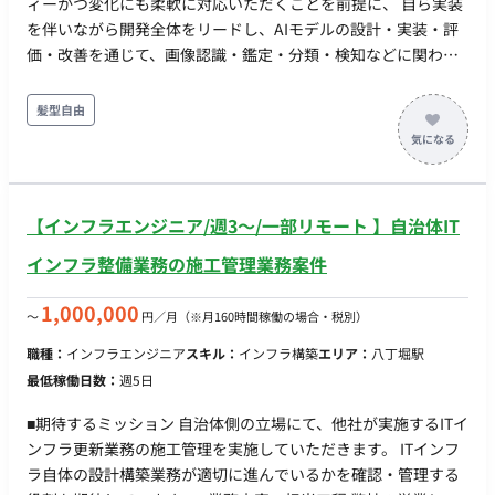
ィーかつ変化にも柔軟に対応いただくことを前提に、 自ら実装
を伴いながら開発全体をリードし、AIモデルの設計・実装・評
価・改善を通じて、画像認識・鑑定・分類・検知などに関わる
技術開発を牽引していただくことを期待しています。 ■業務内
容・担当工程 ・少人数チームでのAIモデル開発 ・AIモデルの設
髪型自由
計、実装、評価、改善 ・技術方針、アーキテクチャ設計 ・自ら
実装しながら、開発全体をリード ・画像認識・鑑定・分類・検
知などに関わる技術開発 ■ 開発環境 フロントエンド： React
Native, Expo, gRPC, WebSocket, Supabase バックエンド：
【インフラエンジニア/週3〜/一部リモート 】自治体IT
Go, Python, TypeScript, PostgreSQL, Supabase (Auth,
Storage, Realtime等) インフラ / MLOps： GCP (Cloud Run,
インフラ整備業務の施工管理業務案件
BigQuery, Vertex AI, GKE), OpenTelemetry, Sentry Data / ML：
Vertex AI, MMEngine ■ 働き方 ・コアタイム：13:00~17:00 ・基
1,000,000
〜
円／月
（※月160時間稼働の場合・税別）
本対面が望ましい（頻度は応相談） ・ フレックス稼働：可
職種：
インフラエンジニア
スキル：
インフラ構築
エリア：
八丁堀駅
最低稼働日数：
週5日
■期待するミッション 自治体側の立場にて、他社が実施するITイ
ンフラ更新業務の施工管理を実施していただきます。 ITインフ
ラ自体の設計構築業務が適切に進んでいるかを確認・管理する