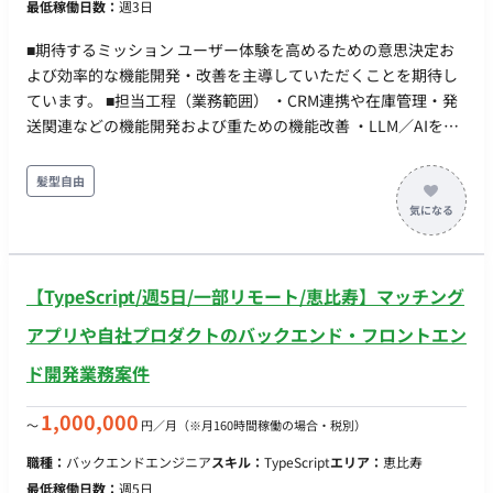
最低稼働日数：
週3日
■期待するミッション ユーザー体験を高めるための意思決定お
よび効率的な機能開発・改善を主導していただくことを期待し
ています。 ■担当工程（業務範囲） ・CRM連携や在庫管理・発
送関連などの機能開発および重ための機能改善 ・LLM／AIを活
用した効率的な開発およびユーザー体験を踏まえた意思決定 ・
プロダクト仕様策定および開発業務 ■開発環境 ・プログラミン
髪型自由
グ：Python, JavaScript, TypeScript ・FW：Django, Vue.js ・
DB： ・インフラ：Google Cloud
【TypeScript/週5日/一部リモート/恵比寿】マッチング
アプリや自社プロダクトのバックエンド・フロントエン
ド開発業務案件
1,000,000
〜
円／月
（※月160時間稼働の場合・税別）
職種：
バックエンドエンジニア
スキル：
TypeScript
エリア：
恵比寿
最低稼働日数：
週5日