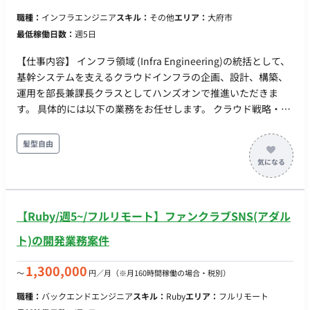
チームのリードも担当予定 AI Agent開発を中心に、分析基盤や
キル】 ・Webアプリケーションのフロントエンド・バックエン
職種：
インフラエンジニア
スキル：
その他
エリア：
大府市
その他の生成AI活用領域を含めて担当範囲を柔軟に調整予定 [案
ド開発経験 ・アプリケーションアーキテクチャに関する知見
最低稼働日数：
週5日
件特性] - 社長直轄案件のため、プロジェクト計画をベースに
と、実務での設計・実装経験 ・JVM系言語（Scala / Kotlin /
推進する一方で、経営判断や事業優先度の変化に応じて、スコ
Java）での開発経験3年以上 ・数理最適化・組合せ最適化の実
【仕事内容】 インフラ領域 (Infra Engineering)の統括として、
ープや対応方針を柔軟かつ迅速に見直しながら推進することが
装経験（線形計画、整数計画、制約充足、メタヒューリスティ
基幹システムを支えるクラウドインフラの企画、設計、構築、
求められる - 生成AI・AI Agentを活用した新たな顧客価値の
クス等） ・シフト、要員配置、スケジューリングなど、制約の
運用を部長兼課長クラスとしてハンズオンで推進いただきま
創出を重視しており、技術調査からPoC、本番適用まで一貫し
強い最適化問題を扱ったプロダクト開発経験 【歓迎スキル】 ・
す。 具体的には以下の業務をお任せします。 クラウド戦略・設
て関与する - お客様との距離が近く、課題整理・要件定義・
HRTech・労務系SaaSプロダクトの開発経験 ・既存システムの
計 - AWS、Azure、Google Cloud Platform (GCP) などの主要ク
提案を行う機会が多い - 要件や優先順位が変化する中でも、
リプレイス経験 ・技術選定における意思決定経験
ラウドプロバイダーを活用した、スケーラブルで高可用性、繁
髪型自由
課題の本質を捉え、自ら実現方針を提示して推進することが求
忙期の需要に応需（事業に影響を与えない）できる、インフラ
められる - 前例の少ない技術領域に対して、仮説検証を繰り
のアーキテクチャ設計。 - 小売業界のニーズ（店舗POS、eコマ
返しながら実現可能性を高める必要がある - AI Agent開発に
ースプラットフォーム、在庫管理システムなど）に合わせたIT
加えて、分析バッチやデータ基盤など周辺領域も含め、プロダ
インフラ戦略を策定。 SREチームの立ち上げと運用 - Site
クト全体を俯瞰した技術判断が求められる - 技術力に加え、
【Ruby/週5~/フルリモート】ファンクラブSNS(アダル
Reliability Engineering (SRE) の文化を組織に浸透させ、SREチ
お客様との折衝・合意形成・プロジェクト推進力を重視 [担当業
ームを新規に立ち上げ、育成する。 - システムの信頼性、パフ
ト)の開発業務案件
務（支援内容）] ▼AI Agent・生成AI開発 - 生成AI・AI Agent
ォーマンス、効率性を継続的に向上させるための戦略を立案・
を活用した新機能の企画、要件整理、PoC、設計・開発 - AI
実行。 CI/CDの推進 - 開発部門（アプリチーム）と密接に連携
1,300,000
〜
円／月
（※月160時間稼働の場合・税別）
Agentのユースケース検討、ワークフロー設計、ツール連携お
し、CI/CD (継続的インテグレーション/継続的デリバリー) パイ
よび評価・改善 - LLM、RAG、MCP、各種Agentフレームワー
職種：
バックエンドエンジニア
スキル：
Ruby
エリア：
フルリモート
プラインの導入と最適化を推進。 - デプロイメントの自動化、
ク等の技術調査・比較・選定 - AI Agentの品質、精度、セキ