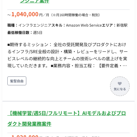
ンジニア案件
IaC（AWS CDK等）およびCI/CD構築 ・負荷試験、Auto Scaling
設計 ・コードレビュー、技術課題/リスクの整理と解決 ・エン
1,040,000
〜
円／月
（※月160時間稼働の場合・税別）
ド企業との技術調整、Full Stack Engineerの開発支援 ■開発環
境 - プログラミング：React, TypeScript, Node.js, Python,
職種：
インフラエンジニア
スキル：
Amazon Web Service
エリア：
新宿駅
HTML - FW：AWS, Vite, AWS Lambda, API Gateway - DB：
最低稼働日数：
週5日
PostgreSQL, Aurora Serverless v2 - インフラ：S3, CloudFront,
Cognito, SQS
■期待するミッション： 全社の受託開発及びプロダクトにおけ
るインフラ/SRE全般の設計・構築・レビューをリードし、サー
ビスレベルの継続的な向上とチームの技術レベルの底上げを実
現していただきます。 ■業務内容・担当工程： 【要件定義・設
計・実装・保守運用】 ・アーキテクチャ設計・構築 ・自社プロ
ダクトおよび受託開発プロジェクトにおけるアーキテクチャ設
髪型自由
計とTerraformによる構築 ・ポリシー策定・ガバナンス管理 ・
Google Cloudの利用ポリシー策定と管理（利便性とガバナンス
の向上） ・受託開発で利用するインフラ（AWS/Azureなど）の
環境整備と適切な措置の実施 ・監視体制・障害対応フローの構
【機械学習/週5日/フルリモート】AIモデルおよびプロ
築 ・SLO/SLAの設定、ログ収集・アラートなどの監視設定、障
害発生時の対応フローの策定 ・チームマネジメント・技術推進
ダクト開発業務案件
・インフラ/SREチームのマネジメントおよび社内外への技術力
向上支援 ・課題の特定・解決策の提示、継続的なインフラ改善