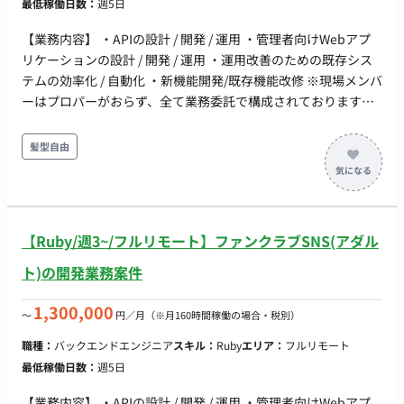
最低稼働日数：
週5日
テストの効率化、リードタイムの短縮を実現し、開発サイクル
ュリティ、運用性、コストを考慮した設計・改善 - Claude等
全体の高速化に貢献。 コスト最適化とガバナンス - クラウドイ
の生成AIを活用した開発効率化・運用改善 - 次フェーズを見
【業務内容】 ・APIの設計 / 開発 / 運用 ・管理者向けWebアプ
ンフラのコスト管理と最適化、およびクラウドセキュリティに
据えた新技術の調査・検証・導入推進 ▼チームリード - 所掌
リケーションの設計 / 開発 / 運用 ・運用改善のための既存シス
関するポリシー策定とガバナンス強化を推進。 技術選定と導入
チームのリーダーとして、メンバーの進捗管理・タスク管理・
テムの効率化 / 自動化 ・新機能開発/既存機能改修 ※現場メンバ
- 最新のクラウド技術やツールを評価・選定し、DX推進に最適
技術支援を実施 - AI Agent開発を中心とした技術方針、実装
ーはプロパーがおらず、全て業務委託で構成されております。
なソリューションを積極的に導入。 チームマネジメント - シス
方針、品質方針の策定およびレビュー - 関係チームとの調
【開発環境】 ■バックエンド 開発言語: Ruby / Python / Bash フ
テムインフラチーム（エンジニア、ネットワーク管理者など）
整、課題管理、チーム間連携を推進 ▼分析バッチ・データ基盤
レームワーク: Ruby on Rails データベース: PostgreSQL / Redis
髪型自由
の採用、育成、リーダーシップ。 - チームのパフォーマンス管
- プロジェクト状況に応じて、Snowflakeを用いた分析バッチ
/ BigQuery インフラ基盤: AWS / GCP / Cloudflare コンテナ技
理および目標設定、クロスファンクショナルなコラボレーショ
の開発・性能改善・運用を担当 - SQLチューニング、データ処
術: Docker / Amazon ECS 構成管理: Terraform CI/CD: GitHub
ンの促進。 セキュリティとコンプライアンス - 顧客データ保護
理改善、コスト最適化 - AI Agentと分析基盤・データソース
Actions / AWS CodeBuild 監視: Amazon CloudWatch /
（GDPR、個人情報保護法など）およびPCI-DSS準拠の確保。 -
間の連携方式の検討・実装 - 将来的な拡張性・運用性を考慮
BugSnag / New Relic ■フロントエンド ・言語：Typescript ・
サイバーセキュリティ戦略の立案と実行。（例：ファイアウォ
【Ruby/週3~/フルリモート】ファンクラブSNS(アダル
したデータ活用方式の検討 ▼技術リード - 生成AI・AI Agent
フレームワーク： React(Next) ・UIライブラリ: MUI / Tailwind
ール、侵入検知システム、定期監査） 予算管理とベンダー管理
を中心とした新たな課題について、技術調査・PoC・アーキテ
CSS ・インフラ基盤: Vercel ・クラウド：AWS ・監視: BugSnag
ト)の開発業務案件
- ITインフラ関連の予算策定とコスト最適化。 - セカンドパーテ
クチャ検討・実現方針策定を主体的に実施 - 特定技術や既存
ィーベンダー（ディストリビューター、サービスパートナーな
方式にとらわれず、顧客価値・実現性・コスト・運用性を踏ま
1,300,000
〜
円／月
（※月160時間稼働の場合・税別）
ど）、サードパーティベンダー（クラウドプロバイダー、ハー
えた技術選定を実施 - AI Agent、分析基盤、開発プロセス等
ドウェアサプライヤーなど）との契約交渉および関係管理。 -
職種：
バックエンドエンジニア
スキル：
Ruby
エリア：
フルリモート
を横断して課題を整理し、解決策の提案から実装までをリード
Microsoft 365 (M365)、Google Workspace (GWS)、Slackなど
最低稼働日数：
週5日
- 開発生産性および品質向上に向けた仕組みづくりを推進 ▼
の従業員向けコラボレーションツールやコミュニケーションプ
顧客対応 - お客様との課題整理・要件整理をリードし、ビジ
ラットフォームの導入、展開、最適化、および運用をリード、
【業務内容】 ・APIの設計 / 開発 / 運用 ・管理者向けWebアプ