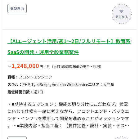
【開発環境】 ■バックエンド 開発言語: Ruby / Python / Bash フ
ションです。 国内大手製造業などエンタープライズ顧客のDX推
レームワーク: Ruby on Rails データベース: PostgreSQL / Redis
髪型自由
進に深く関わり、 ビジネス課題解決から実装・運用まで一気通
/ BigQuery インフラ基盤: AWS / GCP / Cloudflare コンテナ技
貫で伴走するFDEとして高い裁量と責任を持つことができま
術: Docker / Amazon ECS 構成管理: Terraform CI/CD: GitHub
す。 コンサルティングとエンジニアリングスキルを統合した現
Actions / AWS CodeBuild 監視: Amazon CloudWatch /
場密着型のエンジニアとして、 単なる開発を超えたAI時代のDX
BugSnag / New Relic ■フロントエンド ・言語：Typescript ・
推進で重要な役割を担い、市場価値の高いキャリアを築くこと
【AIエージェント活用/週1〜2日/フルリモート】教育系
フレームワーク： React(Next) ・UIライブラリ: MUI / Tailwind
ができます。 【開発環境】 国産LLMおよび高精度RAGを活用し
CSS ・インフラ基盤: Vercel ・クラウド：AWS ・監視: BugSnag
SaaSの開発・運用全般業務案件
た業務AI実装支援プラットフォームSATなどを利用した環境で
す。
1,248,000
〜
円／月
（※月160時間稼働の場合・税別）
職種：
フロントエンジニア
スキル：
PHP, TypeScript, Amazon Web Service
エリア：
大門駅
最低稼働日数：
週2日
・■期待するミッション： 機能の切り分けにこだわらず、状況
に応じて仕様を一緒に考えながら、フロントエンド・バックエ
ンド・インフラを横断して開発を進めることがミッションです
。 ・■業務内容・担当工程： 【要件定義・設計・実装・テス
ト・保守運用】 ・教育系SaaSのフロントエンドおよびバックエ