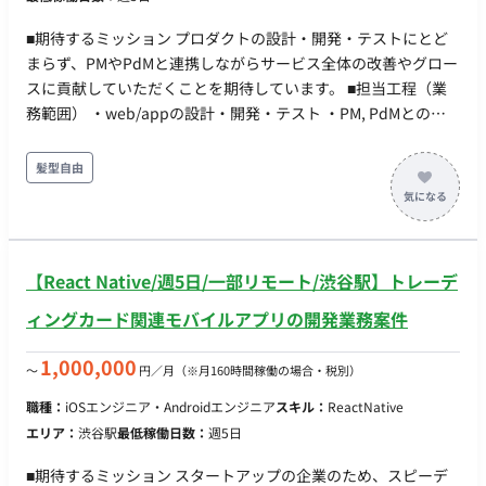
■期待するミッション プロダクトの設計・開発・テストにとど
まらず、PMやPdMと連携しながらサービス全体の改善やグロー
スに貢献していただくことを期待しています。 ■担当工程（業
務範囲） ・web/appの設計・開発・テスト ・PM, PdMとのシ
ステム開発方針に関する議論・連携 ・ユーザーや社内から出た
UI／UXの改善 ・既存コードのリファクタリング・パフォーマン
髪型自由
スチューニング ・生成AIを活用した開発・機能提案 ■開発環境
・プログラミング：Node.js, React, TypeScript, Ruby, HTML ・
FW：NestJS, Hasura, Ruby on Rails, Next.js, React Native,
Expo, Unity, AWS, GCP, Terraform ・DB：MySQL, PostgreSQL,
【React Native/週5日/一部リモート/渋谷駅】トレーデ
Redis, ScyllaDB ・インフラ：EC2, RDS, ElastiCache, Cloud
Run
ィングカード関連モバイルアプリの開発業務案件
1,000,000
〜
円／月
（※月160時間稼働の場合・税別）
職種：
iOSエンジニア・Androidエンジニア
スキル：
ReactNative
エリア：
渋谷駅
最低稼働日数：
週5日
■期待するミッション スタートアップの企業のため、スピーデ