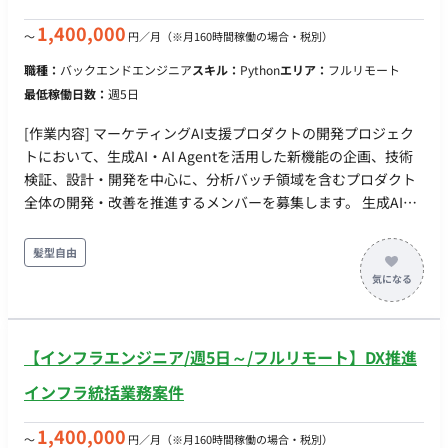
す。 ・ハード制約とソフト制約の設計：法令由来の絶対条件と
運用上の希望条件を分離し、実行可能解が常に存在する構造を
1,400,000
〜
円／月
（※月160時間稼働の場合・税別）
設計します。 ・解法とアーキテクチャの選定：厳密解法（数理
職種：
バックエンドエンジニア
スキル：
Python
エリア：
フルリモート
計画）と近似解法（メタヒューリスティクス等）のトレードオ
最低稼働日数：
週5日
フを、問題規模と応答時間の要求に照らして判断し、既存ソル
バーの活用と自前実装を使い分けます。 ・実運用での動的再最
[作業内容] マーケティングAI支援プロダクトの開発プロジェク
適化：当日の急な欠員や予定変更に対し、既存シフトへの影響
トにおいて、生成AI・AI Agentを活用した新機能の企画、技術
を最小化しながら秒〜分オーダーで解き直します（部分再最適
検証、設計・開発を中心に、分析バッチ領域を含むプロダクト
化、変更理由の説明可能性を含む）。 ・業界横断の汎用化：保
全体の開発・改善を推進するメンバーを募集します。 生成AIや
育の配置基準のような業界固有ルールをパラメータとモデル設
AI Agent技術を活用した新機能の検討、PoC、アーキテクチャ
計で吸収し、介護・医療・小売・宿泊などへ横展開できるコア
設計、実装および業務適用を主な担当領域とします。あわせ
髪型自由
に抽象化します。 ■開発環境 ・バックエンド：Scala（現行
て、Snowflakeを中心とした分析バッチの開発・性能改善・運
Scala 2 / Play / Slick / Cats、リプレイス後は Scala 3 を予定）
用についても、プロジェクト状況に応じて担当いただきます。
・フロントエンド：TypeScript / Angular または Svelte（選定
本ポジションでは、AI Agent開発に関する技術力に加え、実装
中） ・数理最適化エンジン：言語・ライブラリの選定から着手
のみならず、お客様との課題整理・要件定義、技術選定、実現
いただきます ・インフラ：Terraform / Docker / AWS / Google
【インフラエンジニア/週5日～/フルリモート】DX推進
方針の策定まで主体的に推進できるリーダーシップを期待して
Cloud ・AI駆動開発：Claude Code Max ■リモート稼働につい
います。 [ロール] テックリード兼チームリーダー（生成AI・AI
インフラ統括業務案件
て フルリモート（ご希望に応じて東京本社への出社も可能で
Agent領域） 生成AI・AI Agent領域を中心に、技術検討・開
す） ■働き方 ・稼働日数：週5日（月〜金） ・稼働時間：目安
発・チームリードを担当 プロジェクト状況に応じて分析バッチ
1,400,000
〜
円／月
（※月160時間稼働の場合・税別）
10:00～19:00（実働8時間・稼働時間帯のご相談可） 【必須ス