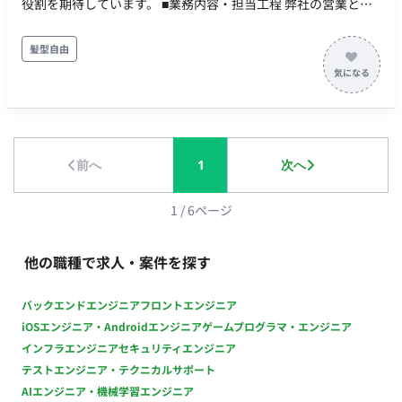
役割を期待しています。 ■業務内容・担当工程 弊社の営業と一
緒に動いていただき、以下のスケジュールに沿って評価および
検査の支援を実施していただきます。実質7月開始の見込みとな
髪型自由
ります。 ・6-9月 詳細設計評価支援 ・7-3月 構築内容評価支援
・10-2月 中間検査支援 ・2-3月 完了検査支援 ■働き方 ・フルリ
モート可 ・中国・四国地方の方歓迎
前へ
1
次へ
1
/
6
ページ
他の職種で求人・案件を探す
バックエンドエンジニア
フロントエンジニア
iOSエンジニア・Androidエンジニア
ゲームプログラマ・エンジニア
インフラエンジニア
セキュリティエンジニア
テストエンジニア・テクニカルサポート
AIエンジニア・機械学習エンジニア