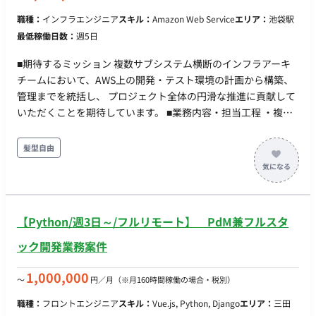
Cloud, Cloud Run, Docker, GitHub Actions, Vercel, OpenAI ■
職種：
インフラエンジニア
スキル：
Amazon Web Service
エリア：
池袋駅
働き方 ・稼働量：月160時間稼働 ・リモート稼働：フルリモー
最低稼働日数：
週5日
ト ・フレックス稼働：フルフレックス（基本的に日中帯をメイ
ンに稼働できる方）
■期待するミッション 複数サブシステム横断のインフラアーキ
チームにおいて、AWS上の開発・テスト環境の計画から構築、
管理までを統括し、 プロジェクト全体の円滑な推進に貢献して
いただくことを期待しています。 ■業務内容・担当工程 ・複数
サブシステム横断のインフラアーキチームに所属し、AWS上の
開発・テスト環境を計画・構築・管理 ・必要な環境数・構成・
髪型自由
スペック・利用期間の設計、環境利用スケジュール調整 ・未使
用環境の停止等を含むAWSリソース・コスト管理、環境運用ル
ール整備 ■働き方 ・稼働量：週5日 ・リモート稼働：一部リモ
ート（基本出社、ハイブリッドは個別相談可。常駐もしくは週4
【Python/週3日～/フルリモート】 PdM兼フルスタ
日程度出社できる方好ましい）
ック開発業務案件
1,000,000
〜
円／月
（※月160時間稼働の場合・税別）
職種：
フロントエンジニア
スキル：
Vue.js, Python, Django
エリア：
三田