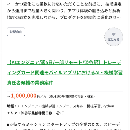
ィーかつ変化にも柔軟に対応いただくことを前提に、 技術選定
から運用まで裁量大きく関わり、アプリ体験の磨き込みと解析
精度の両立を実現しながら、プロダクトを継続的に進化させて
いただくことを期待しています。 ■業務内容・担当工程 ・React
Nativeを用いたiOSアプリの新機能開発、改善 ・iOSアプリのア
髪型自由
ップデート運用、リリース自動化 ・UAT（ユーザー受け入れテ
スト）の実施、品質改善 ・パフォーマンス改善やUX向上に関す
る開発 ■ 開発環境 フロントエンド： React Native, Expo, gRPC,
WebSocket, Supabase バックエンド： Go, Python,
【AIエンジニア/週5日/一部リモート/渋谷駅】トレーデ
TypeScript, PostgreSQL, Supabase (Auth, Storage, Realtime
等) インフラ / MLOps： GCP (Cloud Run, BigQuery, Vertex AI,
ィングカード関連モバイルアプリにおけるAI・機械学習
GKE), OpenTelemetry, Sentry Data / ML： Vertex AI,
責任者候補の業務案件
MMEngine ■ 働き方 ・コアタイム：13:00~17:00 ・基本対面が
望ましいが頻度は相談可能 ・フレックス稼働：可
1,000,000
〜
円／月
（※月160時間稼働の場合・税別）
職種：
AIエンジニア・機械学習エンジニア
スキル：
機械学習, Python
エリア：
渋谷駅
最低稼働日数：
週5日
■期待するミッション スタートアップの企業のため、スピーデ