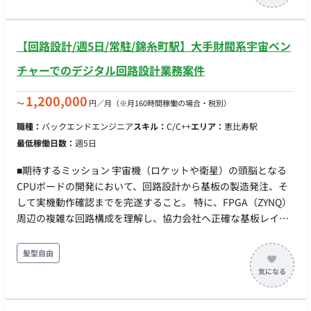
バックエンドまでの一気通貫した開発業務を担当していただき
ます。 ・Next.js / TypeScriptを用いたWebアプリケーションの
設計、開発、運用 ・Supabaseを用いたバックエンドAPIの設
【回路設計/週5日/常駐/錦糸町駅】大手財閥系宇宙ベン
計、実装、データベース構築 ・ユーザーフィードバックやデー
タに基づく機能改善・UI/UX設計 ・チームメンバーとの仕様検
チャーでのデジタル回路設計業務案件
討およびコードレビュー
1,200,000
〜
円／月
（※月160時間稼働の場合・税別）
職種：
バックエンドエンジニア
スキル：
C/C++
エリア：
恵比寿駅
最低稼働日数：
週5日
■期待するミッション 宇宙機（ロケットや衛星）の頭脳となる
CPUボードの開発において、回路設計から基板の製造発注、そ
して実機動作確認までを完遂すること。 特に、FPGA（ZYNQ）
周辺の複雑な回路構成を理解し、協力会社へ正確な基板レイア
ウト（AW設計）の指示を出し、プロジェクトをスケジュール通
りに進行させることが求められます。 ■担当工程（業務範囲）
髪型自由
詳細設計（回路図作成） → 部品選定 → AW設計依頼・検図 →
基板製作管理 → 実機評価・デバッグ ■業務の流れ 要件定義・検
討： 必要なインターフェースや処理能力に基づき部品を選定。