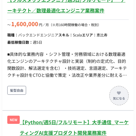
ーキテクト／数理最適化エンジニア業務案件
1,600,000
〜
円／月
（※月160時間稼働の場合・税別）
職種：
バックエンドエンジニア
スキル：
Scala
エリア：
恵比寿
最低稼働日数：
週5日
■具体的な業務内容 ・シフト管理・労務領域における数理最適
化エンジンのアーキテクチャ設計と実装（制約の定式化、目的
関数設計、解法選定を含む） ・技術選定、言語選定、アーキテ
クチャ設計をCTOと協働で策定 ・法改正や業界差分に耐えるド
メインモデル設計（変更に強い構造の実現） ・最適化ロジック
とアプリケーションの責務分離、拡張しやすいコアの構築 ・既
髪型自由
存プロダクトのフルリプレイスにおける技術的意思決定 ※本ポ
ジションはアーキテクチャ設計と実装に専念いただく役割で
す。マネジメント業務は含みません。 ■このポジションで取り
組むテーマ ・多目的の最適化：必要人数の充足、負担の公平
NEW
【Python/週5日/フルリモート】大手通信_マーケ
性、人件費、本人希望の反映といった互いに競合する目的を定
式化し、現場が納得できる重み付けと優先順位に落とし込みま
ティングAI支援プロダクト開発業務案件