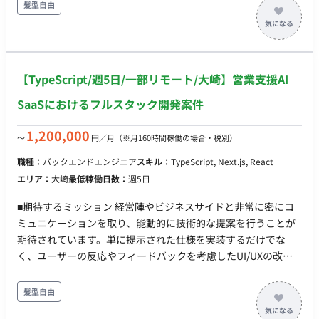
ンドの開発 ・AWSを用いたインフラ環境の構築および運用 ・仕
髪型自由
様検討や「なぜそれを作るのか」というビジネス背景を踏まえ
た企画への参画 ・■チーム体制： ・エンジニア：3名
30〜50代のベテランエンジニア3名が在籍しており、落ち着い
た開発環境です。 ・■開発環境： ・プログラミング言語：PHP,
【TypeScript/週5日/一部リモート/大崎】営業支援AI
TypeScript, JavaScript, Python, HTML, CSS ・FW：Laravel,
Next.js ・DB：PostgreSQL ・インフラ：AWS, CDK ・■働き
SaaSにおけるフルスタック開発案件
方： ・稼働量：月40〜60時間（週1〜2日程度） ・リモート稼
働：フルリモート可能 ・フレックス稼働：可能（基本的に自
1,200,000
〜
円／月
（※月160時間稼働の場合・税別）
由。夜間や休日の稼働も問題ありません）
職種：
バックエンドエンジニア
スキル：
TypeScript, Next.js, React
エリア：
大崎
最低稼働日数：
週5日
■期待するミッション 経営陣やビジネスサイドと非常に密にコ
ミュニケーションを取り、能動的に技術的な提案を行うことが
期待されています。単に提示された仕様を実装するだけでな
く、ユーザーの反応やフィードバックを考慮したUI/UXの改
善、企画段階からの仕様検討など、プロダクトの体験価値を高
める役割を担っていただきます ■担当工程（業務範囲） 自社プ
髪型自由
ロダクトのWebアプリケーションにおけるフロントエンドから