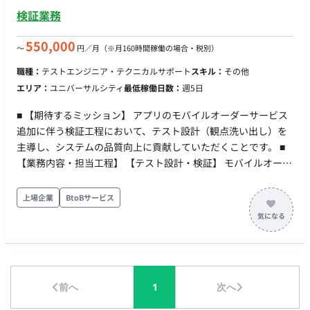
・セキュリティ設計、運用改善 ・監視・障害対応 【フロントエ
検証業務
ンド連携】 ・React／Next.jsとのAPI連携 ・管理画面・Webア
プリケーションとの接続仕様設計 ・バックエンド観点での画面
550,000
〜
円／月
（※月160時間稼働の場合・税別）
開発支援 ■開発環境 プログラミング Python / JavaScript /
TypeScript FW・クラウド AWS / React / Next.js DB MySQL /
職種：
テストエンジニア・テクニカルサポート
スキル：
その他
Oracle インフラ AWS ■働き方 稼働量：週5日（150〜180h想
エリア：
ユニバーサルシティ
最低稼働日数：
週5日
定） リモート稼働：一部リモート（初期1ヶ月～2か月程度は常
駐、その後ハイブリッド）※調整可 フレックス稼働：9:00〜
■ 【期待するミッション】 アプリのモバイルオーダーサービス
17:30想定
追加に伴う検証工程において、テスト設計（観点洗い出し）を
主導し、システムの品質向上に貢献していただくことです。 ■
【業務内容・担当工程】 【テスト設計・検証】 モバイルオーダ
ーサービス追加に伴うテスト設計および観点の洗い出し業務を
担当していただきます。 ・担当工程：テスト ■ 【チーム体制】
上場企業
BtoBサービス
・ マネージャー：1名 ・ テスト設計者：4名（※本募集枠1名含
む） ■ 【働き方】 ・ 契約形態：派遣契約 （週20時間以上のた
め、社会保険加入必須） ・ 稼働量：週5日 稼働曜日：月曜～金
曜 稼働時間：10:00～19:00（実働8時間、休憩1時間） ・ 働き
方：常駐（大阪府大阪市 / ユニバーサルシティ駅） ・ 交通費：
前へ
1
次へ
別途支給 ・ 時給：3,300円前後 ※経験・スキルにより応相談 ・
契約期間：短期（2026年8月中旬～2026年12月31日） ※参画