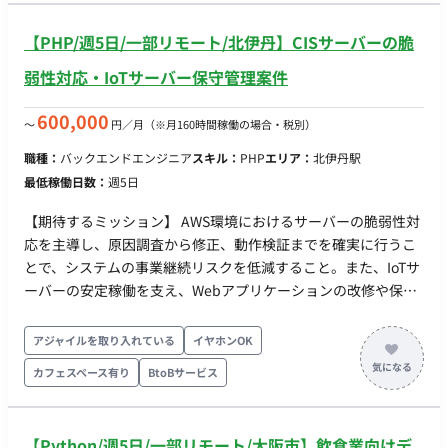
応じた機能追加、改修 ■チーム体制 専任のシステム担当者は現
在いません。 依頼主と直接やり取りを行い、プロジェクトを進
【PHP/週5日/一部リモート/北伊丹】CISサーバーの脆
めていただきます。 ■環境 社内サーバー（オンプレミス環境）
弱性対応・IoTサーバー保守管理案件
■働き方 ・月の稼働時間：週1日もしくは月32時間～ ・フルリ
モート稼働: 可能 ・フレックス稼働: 可能 ■本案件の魅力 企業の
600,000
〜
円／月
（※月160時間稼働の場合・税別）
重要なシステム移行を担うことで、業務の効率化と安定性を直
接的に向上させる貢献を実感できます。
職種：
バックエンドエンジニア
スキル：
PHP
エリア：
北伊丹駅
最低稼働日数：
週5日
【期待するミッション】 AWS環境におけるサーバーの脆弱性対
応を主導し、原因調査から修正、動作検証までを確実に行うこ
とで、システムの事業継続リスクを低減すること。また、IoTサ
ーバーの安定稼働を支え、Webアプリケーションの改修や保守
管理を通じてシステムの品質維持に貢献することを期待しま
す。 【脆弱性調査・修正対応】 AWS Inspectorにて検出された
アジャイルを取り入れている
イヤホンOK
アプリサーバー（緊急48件）およびデータベースサーバー（緊
カフェスペース有り
BtoBサービス
急24件）の脆弱性原因調査、および「高」「中」レベルの脆弱
性内容の精査と修正対応。 【ソフトウェアバージョンアップ・
検証】 ソフトウェアのバージョンアップに伴う動作検証、およ
【Python/週5日/一部リモート/大阪市】飲食業向けデ