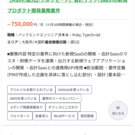
プロダクト開発業務案件
750,000
〜
円／月
（※月160時間稼働の場合・税別）
職種：
バックエンドエンジニア
スキル：
Ruby, TypeScript
エリア：
大阪市/大国町
最低稼働日数：
週5日
■業務内容 特定の業界に向けた新規SaaSの開発 ・会計Saasのマ
スタ・財務データを連携・出力する新規ウェブアプリケーショ
ンの開発 ・会計Saasとの連携用API改修 ■担当範囲 ・要件定義
(PMが作成した企画を具体に落とし込む部分) ・設計 (基本設計
と詳細設計の間くらいの粒度、google の design doc ベース) ・
バックエンドの実装(可能ならフロントエンドも) ・データ分析
アジャイルを取り入れている
GitHubを使っている
用のクエリ作成含めた各種調査 など ■開発環境 Ruby on
AWSを使っている
業界のリードカンパニー
Rails(8系)、React(Hooks)、TypeScript、Redux、MySQL、
メディア掲載実績あり
オフィスにこだわり
Sorbet、Open Search,Datadog TDD(カバレッジ80%) ★★AI活
用★★ Claude Code AI駆動開発を進めています(7~8割はAIでの
フルリモート
急募求人
BtoBサービス
受託開発
実装) ■開発体制 PM：1名 エンジニア：2名 ■開発の流れ アジャ
イルで開発に取り組んでおられます。 PMより割り振られたタス