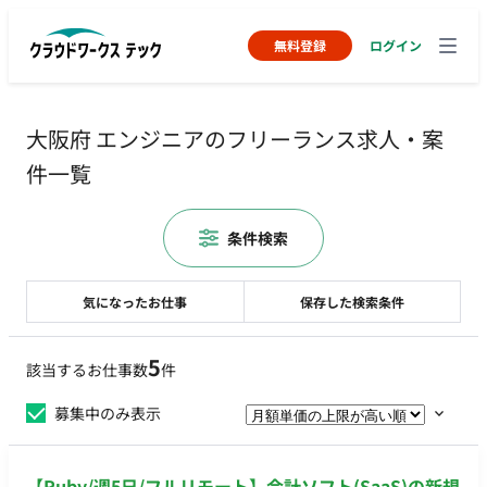
無料登録
ログイン
大阪府 エンジニアのフリーランス求人・案
件一覧
条件検索
気になったお仕事
保存した検索条件
5
該当するお仕事数
件
募集中のみ表示
【Ruby/週5日/フルリモート】会計ソフト(SaaS)の新規