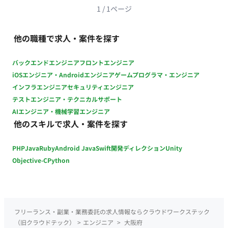
時期は9月以降にずれる可能性あり（9月参画も相談可能） ・ 募
1
/
1
ページ
集人数：1名 ・ その他 月末締め、25日支払い
他の職種で求人・案件を探す
バックエンドエンジニア
フロントエンジニア
iOSエンジニア・Androidエンジニア
ゲームプログラマ・エンジニア
インフラエンジニア
セキュリティエンジニア
テストエンジニア・テクニカルサポート
AIエンジニア・機械学習エンジニア
他のスキルで求人・案件を探す
PHP
Java
Ruby
Android Java
Swift
開発ディレクション
Unity
Objective-C
Python
フリーランス・副業・業務委託の求人情報ならクラウドワークステック
（旧クラウドテック）
>
エンジニア
>
大阪府