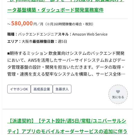
びアプリケーションのソースコード修正。 【サーバー保守管
理】 IoTサーバーの稼働確認、ログ確認、障害調査、保守管理業
ータ基盤構築・ダッシュボード開発業務案件
務。 【Webアプリケーション改修】 Webアプリケーションの画
面修正・機能改修、データベース確認、テスト、および一連の
580,000
〜
円／月
（※月160時間稼働の場合・税別）
作業記録の作成。 【担当工程】 要件定義、設計、実装、テス
職種：
バックエンドエンジニア
スキル：
Amazon Web Service
ト、保守運用 【開発環境】 プログラミング：PHP FW：AWS
エリア：
大阪市
最低稼働日数：
週5日
DB：SQL インフラ：AWS 【働き方】 ・稼働量：週5日 ・リモ
ート稼働：一部リモート（テレワーク勤務可能、兵庫県伊丹市
■期待するミッション 飲食業向けシステムのバックエンド開発
の事業所への出社が発生する可能性あり）
において、AWSを活用したサーバーサイドシステムおよびデー
タ管理基盤の設計・開発を担当いただきます。データの取得・
管理・連携を支える堅牢なシステムを構築し、サービス全体の
安定運用に貢献いただくことがミッションです。 ■業務内容・
担当工程 【バックエンド開発】 ・Pythonを用いたサーバーサ
イヤホンOK
高成長企業
急募求人
イド開発 ・REST APIの設計・実装 ・業務ロジックの実装、機能
追加・改修 ・外部システムとのAPI連携 【データベース設計・
開発】 ・MySQL・Oracleを用いたデータベース設計 ・売上デー
タ管理システムの設計・実装 ・データモデル設計およびSQLチ
【派遣契約】【テスト設計/週5日/常駐/ユニバーサルシ
ューニング 【クラウド・インフラ構築】 ・AWS環境の設計・構
築・運用 ・クラウドサービスを利用したバックエンド基盤構築
ティ】アプリのモバイルオーダーサービスの追加に伴う