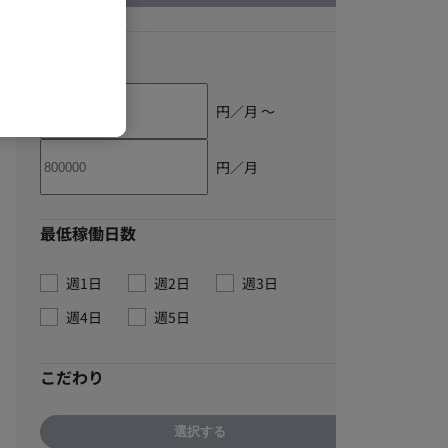
単価
円／月 〜
円／月
最低稼働日数
週1日
週2日
週3日
週4日
週5日
こだわり
選択する