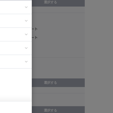
選択する
稼働形態
ア
フルリモート
ティブディレク
一部リモート
ジニア
常駐
エリア
イエンティスト
和歌山県
選択する
スキル
選択する