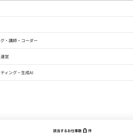
し広い条件設定で検索してみてください。
ドエンジニア
フロントエンジニア
ニア・Androidエンジニア
ゲームプログラマ・エンジニ
アートディレクター・クリエイ
ナー・UI/UXデザイナー
ンジニア
セキュリティエンジニア
ング・講師・コーダー
ター
ジニア・テクニカルサポート
AIエンジニア・機械学習エン
ー
Webライター
クデザイナー・CGデザイナー・イ
ジニア・Androidエンジニア
ゲームプログラマ・エンジニア
・運営
ター
ンジニア・テクニカルサポート
AIエンジニア・機械学習エンジニア
訳・その他ライター
レクター・プロデューサー・プロジェ
データアナリスト・データサ
ティング・生成AI
ジャー
・メディア運用
DX推進
ン
Unity
Objective-C
Python
ンサルタント・ITコンサルタント
ント・企画・セールス
採用・組織開発・制度設計
エンジニアリング
0
該当するお仕事数
件