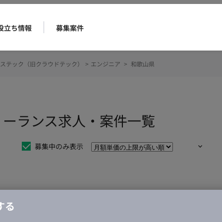
役立ち情報
募集案件
ステック（旧クラウドテック）
>
エンジニア
>
和歌山県
リーランス求人・案件一覧
募集中のみ表示
仕事は見つかりませんでした。
する