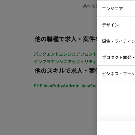
条件を変更するか、もう少
エンジニア
バックエン
デザイン
iOSエンジ
他の職種で求人・案件を探す
Webデザイ
インフラエ
編集・ライティ
テストエン
Webコーダ
グラフィッ
バックエンドエンジニア
フロントエンジニア
iOSエン
プロダクト開発
ラストレー
インフラエンジニア
セキュリティエンジニア
テストエ
編集者・翻
他のスキルで求人・案件を探す
Webディ
ビジネス・マーケ
クトマネー
マーケター
PHP
Java
Ruby
Android Java
Swift
開発ディレクショ
システムコ
コンサルタ
プロンプト