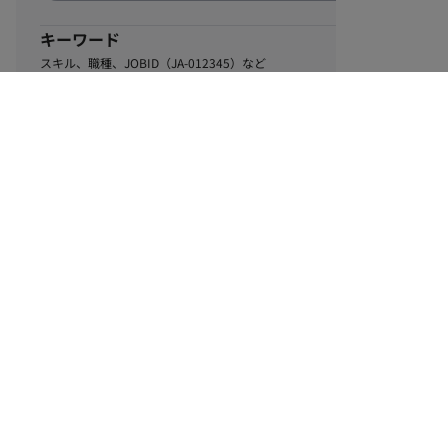
キーワード
スキル、職種、JOBID（JA-012345）など
0
該当するお仕事数
件
この条件で絞り込む
ル
利用規約
個人情報保護方針
サイトマップ