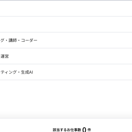
し広い条件設定で検索してみてください。
ドエンジニア
フロントエンジニア
ニア・Androidエンジニア
ゲームプログラマ・エンジニ
アートディレクター・クリエイ
ナー・UI/UXデザイナー
ンジニア
セキュリティエンジニア
ング・講師・コーダー
ター
ジニア・テクニカルサポート
AIエンジニア・機械学習エン
ー
Webライター
クデザイナー・CGデザイナー・イ
ジニア・Androidエンジニア
ゲームプログラマ・エンジニア
・運営
ター
ンジニア・テクニカルサポート
AIエンジニア・機械学習エンジニア
訳・その他ライター
レクター・プロデューサー・プロジェ
データアナリスト・データサ
ティング・生成AI
ジャー
・メディア運用
DX推進
ン
Unity
Objective-C
Python
ンサルタント・ITコンサルタント
ント・企画・セールス
採用・組織開発・制度設計
エンジニアリング
0
該当するお仕事数
件