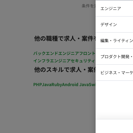
条件を変更するか、もう少
エンジニア
バックエン
デザイン
iOSエンジ
他の職種で求人・案件を探す
Webデザイ
インフラエ
編集・ライティ
テストエン
Webコーダ
グラフィッ
バックエンドエンジニア
フロントエンジニア
iOSエン
プロダクト開発
ラストレー
インフラエンジニア
セキュリティエンジニア
テストエ
編集者・翻
他のスキルで求人・案件を探す
Webディ
ビジネス・マーケ
クトマネー
マーケター
PHP
Java
Ruby
Android Java
Swift
開発ディレクショ
システムコ
コンサルタ
プロンプト