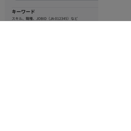
キーワード
スキル、職種、JOBID（JA-012345）など
0
該当するお仕事数
件
この条件で絞り込む
ル
利用規約
個人情報保護方針
サイトマップ