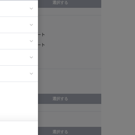
選択する
稼働形態
ア
フルリモート
ティブディレク
一部リモート
ジニア
常駐
エリア
イエンティスト
岡山県
選択する
スキル
選択する