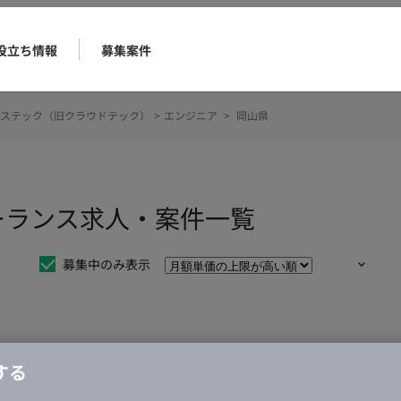
役立ち情報
募集案件
ステック（旧クラウドテック）
>
エンジニア
>
岡山県
ーランス求人・案件一覧
募集中のみ表示
仕事は見つかりませんでした。
する