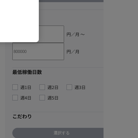
単価
円／月 〜
円／月
最低稼働日数
週1日
週2日
週3日
週4日
週5日
こだわり
選択する