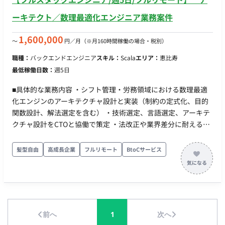
ーキテクト／数理最適化エンジニア業務案件
1,600,000
〜
円／月
（※月160時間稼働の場合・税別）
職種：
バックエンドエンジニア
スキル：
Scala
エリア：
恵比寿
最低稼働日数：
週5日
■具体的な業務内容 ・シフト管理・労務領域における数理最適
化エンジンのアーキテクチャ設計と実装（制約の定式化、目的
関数設計、解法選定を含む） ・技術選定、言語選定、アーキテ
クチャ設計をCTOと協働で策定 ・法改正や業界差分に耐えるド
メインモデル設計（変更に強い構造の実現） ・最適化ロジック
とアプリケーションの責務分離、拡張しやすいコアの構築 ・既
髪型自由
高成長企業
フルリモート
BtoCサービス
存プロダクトのフルリプレイスにおける技術的意思決定 ※本ポ
ジションはアーキテクチャ設計と実装に専念いただく役割で
す。マネジメント業務は含みません。 ■このポジションで取り
組むテーマ ・多目的の最適化：必要人数の充足、負担の公平
性、人件費、本人希望の反映といった互いに競合する目的を定
前へ
1
次へ
式化し、現場が納得できる重み付けと優先順位に落とし込みま