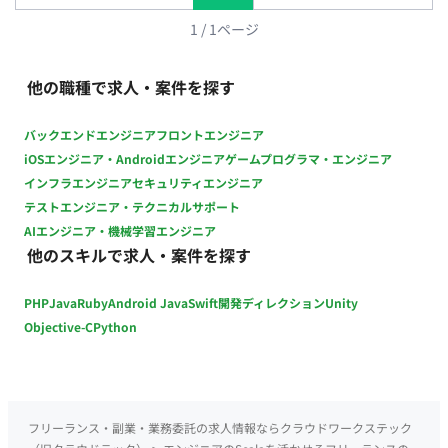
す。 ・ハード制約とソフト制約の設計：法令由来の絶対条件と
運用上の希望条件を分離し、実行可能解が常に存在する構造を
1
/
1
ページ
設計します。 ・解法とアーキテクチャの選定：厳密解法（数理
計画）と近似解法（メタヒューリスティクス等）のトレードオ
他の職種で求人・案件を探す
フを、問題規模と応答時間の要求に照らして判断し、既存ソル
バーの活用と自前実装を使い分けます。 ・実運用での動的再最
バックエンドエンジニア
フロントエンジニア
適化：当日の急な欠員や予定変更に対し、既存シフトへの影響
iOSエンジニア・Androidエンジニア
ゲームプログラマ・エンジニア
を最小化しながら秒〜分オーダーで解き直します（部分再最適
インフラエンジニア
セキュリティエンジニア
化、変更理由の説明可能性を含む）。 ・業界横断の汎用化：保
テストエンジニア・テクニカルサポート
育の配置基準のような業界固有ルールをパラメータとモデル設
AIエンジニア・機械学習エンジニア
計で吸収し、介護・医療・小売・宿泊などへ横展開できるコア
他のスキルで求人・案件を探す
に抽象化します。 ■開発環境 ・バックエンド：Scala（現行
Scala 2 / Play / Slick / Cats、リプレイス後は Scala 3 を予定）
PHP
Java
Ruby
Android Java
Swift
開発ディレクション
Unity
・フロントエンド：TypeScript / Angular または Svelte（選定
中） ・数理最適化エンジン：言語・ライブラリの選定から着手
Objective-C
Python
いただきます ・インフラ：Terraform / Docker / AWS / Google
Cloud ・AI駆動開発：Claude Code Max ■リモート稼働につい
て フルリモート（ご希望に応じて東京本社への出社も可能で
す） ■働き方 ・稼働日数：週5日（月〜金） ・稼働時間：目安
フリーランス・副業・業務委託の求人情報ならクラウドワークステック
10:00～19:00（実働8時間・稼働時間帯のご相談可） 【必須ス