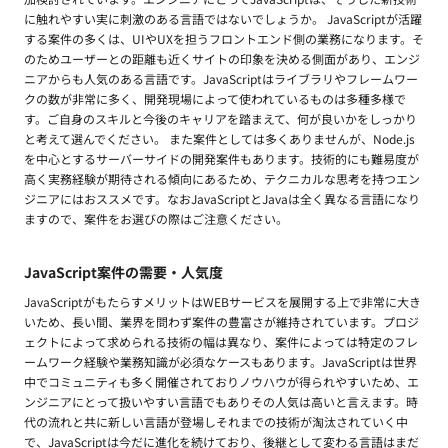
に触れやすい実に刺激のある言語ではないでしょうか。 JavaScriptが活躍
する案件の多くは、UIやUXを担うフロントエンド側の業務になります。そ
のためユーザーとの距離も近くサイトの印象を決める側面があり、エンジ
ニアからも人気のある言語です。JavaScriptはライブラリやフレームワー
クの数が非常に多く、開発現場によって使われているものは多種多様で
す。ご自身のスキルと今後のキャリアを踏まえて、何が良いかをしっかり
と考えて選んでください。 また案件としては多くありませんが、Node.js
を中心とするサーバーサイドの開発案件もあります。技術的にも難易度が
高く実務経験が期待される傾向にあるため、テクニカルな思考を持つエン
ジニアにはおススメです。なおJavaScriptとJavaは全く異なる言語になり
ますので、案件をお選びの際はご注意ください。
JavaScript案件の需要・人気度
JavaScriptがもたらすメリットはWEBサービスを展開する上で非常に大き
いため、長い間、業界を問わず案件の豊富さが維持されています。プロジ
ェクトによって求められる技術の幅は異なり、案件によっては特定のフレ
ームワーク経験や業務知識が必須なケースもあります。JavaScriptは世界
中でコミュニティも多く開催されておりノウハウが得られやすいため、エ
ンジニアにとって扱いやすい言語でもありその人気は高いと言えます。時
代の流れと共に新しい言語が登場しそれまでの技術が淘汰されていく中
で、JavaScriptは今だに進化を続けており、後継として変わる言語はまだ