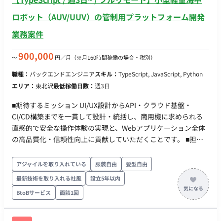
ロボット（AUV/UUV）の管制用プラットフォーム開発
業務案件
900,000
〜
円／月
（※月160時間稼働の場合・税別）
職種：
バックエンドエンジニア
スキル：
TypeScript, JavaScript, Python
エリア：
東北沢
最低稼働日数：
週3日
■期待するミッション UI/UX設計からAPI・クラウド基盤・
CI/CD構築までを一貫して設計・統括し、商用機に求められる
直感的で安全な操作体験の実現と、Webアプリケーション全体
の高品質化・信頼性向上に貢献していただくことです。 ■担当
工程（業務範囲） 小型軽量海中ロボット（AUV/UUV）の管制用
プラットフォームにおける、フロントエンド・バックエンドの
アジャイルを取り入れている
服装自由
髪型自由
設計および実装業務を担当していただきます。UI/UXデザイナー
最新技術を取り入れる社風
設立5年以内
やロボット・制御エンジニアと連携し、リアルタイムデータの
BtoBサービス
面談1回
可視化やシステム全体の構築を主導していただきます ■開発環
境 ・ プログラミング：TypeScript, JavaScript, Python ・ FW：
React, Next.js, ROS2 ・ DB： ・ インフラ：AWS, GitHub