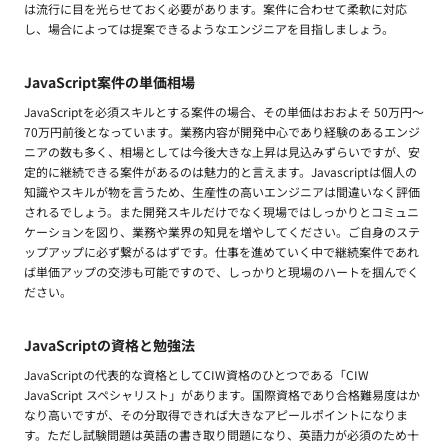
は流行に目を光らせておく必要があります。案件に合わせて柔軟に対応
し、場合によっては提案できるようなエンジニアを目指しましょう。
JavaScript案件の単価相場
JavaScriptを必須スキルとする案件の場合、その単価はおおよそ 50万円〜
70万円前後となっています。業務内容が開発中心であり経験のあるエンジ
ニアの数も多く、相場としては今後大きな上昇は見込みずらいですが、安
定的に継続できる案件があるのは魅力的と言えます。Javascriptは個人の
知識やスキルが物を言うため、生産性の高いエンジニアは間違いなく評価
されるでしょう。また開発スキルだけでなく現場ではしっかりとコミュニ
ケーションを図り、業務や業界の知見を増やしてください。ご自身のステ
ップアップに必ず繋がるはずです。仕事を進めていく中で継続案件であれ
ば単価アップの交渉も可能ですので、しっかりと現場のハートを掴んでく
ださい。
JavaScriptの資格と勉強法
JavaScriptの代表的な資格としてCIW資格のひとつである「CIW
JavaScript スペシャリスト」があります。国際資格であり合格難易度はか
なり高いですが、その分取得できれば大きなアピールポイントになりま
す。ただし試験問題は英語の書き取り問題になり、英語力が必須のため十