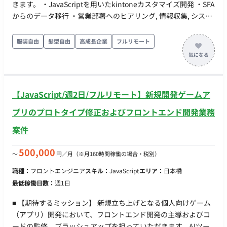
きます。 ・JavaScriptを用いたkintoneカスタマイズ開発 ・SFA
からのデータ移行 ・営業部署へのヒアリング, 情報収集, システ
ム連携 ・Kintone推進における社内の各部署へのルール作成・
周知・改善等 ・各部署からの質問・改修依頼への回答（費用対
服装自由
髪型自由
高成長企業
フルリモート
効果調査） ・ステークホルダーマップ（相関図）の作成及び関
係構築 ・システム要件定義書の作成 etc. 【開発現場体制】 ・マ
ネージャー：1名 ・開発担当：2名 ◆主な開発環境・ツール◆
・使用言語（FW）：JavaScript・VBA・GAS ・コミュニケーシ
【JavaScript/週2日/フルリモート】新規開発ゲームア
ョンツール：Slack・Notion ・ソースコード・バージョン管
理：Git
プリのプロトタイプ修正およびフロントエンド開発業務
案件
500,000
〜
円／月
（※月160時間稼働の場合・税別）
職種：
フロントエンジニア
スキル：
JavaScript
エリア：
日本橋
最低稼働日数：
週1日
■ 【期待するミッション】 新規立ち上げとなる個人向けゲーム
（アプリ）開発において、フロントエンド開発の主導およびコ
ードの監修、ブラッシュアップを担っていただきます。AIツー