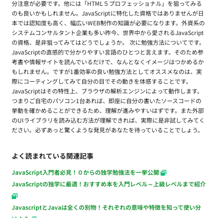
分注意が必要です。他には「HTML５プロフェッショナル」を狙ってみる
のも良いかもしれません。JavaScriptに特化した資格ではありませんが日
本では認知度も高く、幅広いWEB制作の知識が必要になります。外資系の
システムコンサルタント企業も多い昨今、世界中から愛されるJavaScript
の資格、是非狙ってみてはどうでしょうか。 次に勉強方法についてです。
JavaScriptの直感的で分かりやすい言語のひとつと言えます。そのため参
考書や情報サイトを読んでいるだけで、なんとなくイメージはつかめるか
もしれません。ですが1番効率の良い勉強方法としてオススメなのは、実
際にコーティングしてみて自分の目でその動きを体感することです。
JavaScriptはその特性上、ブラウザの解析エンジンによって動作します。
つまりご自宅のパソコン1台あれば、即座に自分の書いたソースコードの
挙動を確かめることができるため、理解が進みやすいはずです。また外部
のUIライブラリを読み込む方法が理解できれば、実際に是非試してみてく
ださい。必ずあっと驚くような発見があなたを待っていることでしょう。
よく読まれている関連記事
JavaScript入門者必見！０からの独学勉強法を一挙公開
JavaScriptの独学に最適！おすすめ本を入門レベル～上級レベルまで紹介
JavascriptとJavaは全くの別物！それぞれの意味や特徴を知って使い分