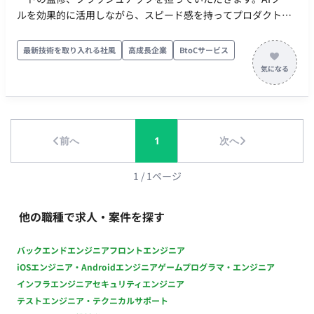
ルを効果的に活用しながら、スピード感を持ってプロダクトの
クオリティ向上に貢献することが期待されています。 ■ 【業務
内容・担当工程】 【フロントエンド開発およびコード監修】 構
最新技術を取り入れる社風
高成長企業
BtoCサービス
築済みのプロトタイプ（土台）をベースに、フロントエンドの
ソースコード管理、リファクタリング、および追加機能の実装
を行います。また、AIツール（Claude等）を駆使した効率的な
開発プロセスの構築・実践も担当いただきます。 ■ 【働き方】
・ 稼働量：週2日（1日4〜5時間、週10時間程度を想定） ・ リ
前へ
1
次へ
モート稼働 ・フレックス稼働
1
/
1
ページ
他の職種で求人・案件を探す
バックエンドエンジニア
フロントエンジニア
iOSエンジニア・Androidエンジニア
ゲームプログラマ・エンジニア
インフラエンジニア
セキュリティエンジニア
テストエンジニア・テクニカルサポート