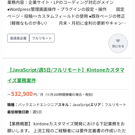
業務内容：企業サイト・LPのコーディング対応がメイン
AWS（S3, lambda, SQS） ・監視、モニタリング、運用ツール:
●Wordpress管理画面操作・プラグインの設定・操作 固定
Newrelic ■ポジションの魅力 ・データ連携プロジェクトという
ページ・投稿=>カスタムフィールドの使用 ●既存ページの修正
性質上、自社製品だけではなく他社製品の仕様にも触れる機会
（軽微なものが多い） 月末・月初に金利の更新やキャンペ
が多くあり、包括的な業界の理解を深めることができます。 ・
ーンのローンチ（各タスク平均1hほど）があるため、タスク依
実際に顧客の業務が「楽になる」部分を担当できるので、顧客
頼が集中する傾向にある ●新規ページ作成（複製等が多い）
高成長企業
フルリモート
内での成果が目に見えやすく、自身のやりがいにも繋がりま
12月に10件程度のコラム記事の反映（作業時間：1記事
す。 ・チームは立ち上げから間もないため、チーム体制構築や
0.5~1時間）を予定している（10月〜の継続業務） ●WEBCASを
仕組みづくりにも携わることができるフェーズです。 ・高卒1
用いたフォームの作成・修正 ●GTMの設置、GA4でのSEO分析
年目のメンバーも実際に活躍しており、経歴や年齢に関係のな
設定 ●依頼内容のヒアリングなど ＜月の業務の流れの例（10
いフェアな環境でチャレンジできます。
【JavaScript/週5日/フルリモート】Kintoneカスタマ
月）＞ ●初旬 ロゴ差し替え 1h バナー設置 2h
WEBcasの設定、質問への回答 2h 固定ページの数値変更
イズ業務案件
2h ●中旬から月末 LPの修正対応（複製のち、デザイン変更
して動画追加、JSで動的な動きを設定）28h コラム記事の
532,900
〜
円／月
（※月160時間稼働の場合・税別）
反映 32h ●月末 LPに項目追加、数値更新 10h LPの複
職種：
バックエンドエンジニア
スキル：
JavaScript
エリア：
フルリモート
製と計測用タグの設定 10h LPの複製 3h マイクロCMS
最低稼働日数：
週5日
導入に関するMTG 1h ●月を通して メールの作成、ヒアリン
グ、指示を受けた箇所のコードリーディング 5h
【業務概要】 kintoneカスタマイズ開発における下記業務をお
願いします。 上流工程のご経験者には要件定義書の作成いただ