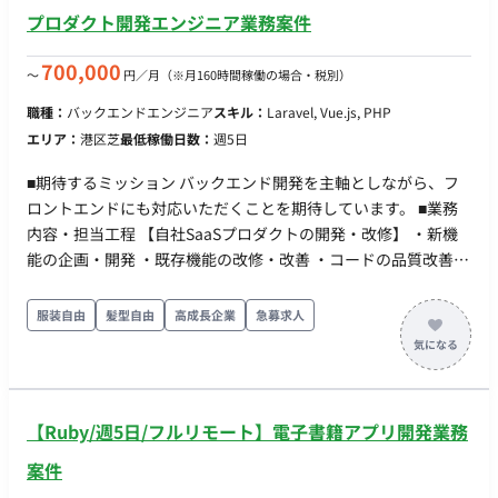
③WebAPI：Node.js DB： Amazon Aurora（ PostgreSQL ）
プロダクト開発エンジニア業務案件
SQLite（一部のみ） インフラ： ①クライアントアプリ：
Windows 11、Android（最新Ver） ②Webアプリ：Amazon
700,000
〜
円／月
（※月160時間稼働の場合・税別）
Amplify、API Gateway、Lambda ③WebAPI：API Gateway、
職種：
バックエンドエンジニア
スキル：
Laravel, Vue.js, PHP
Lambda ④認証：Amazon Cognito ⑤WebSocket：AWS
エリア：
港区芝
最低稼働日数：
週5日
AppSync ⑥静的保存：Amazon S3 ツール： ①エディタ、
IDE：VSCode、VisualStudio ②ソース管理：Github ■働き方
■期待するミッション バックエンド開発を主軸としながら、フ
・稼働量：1人月を想定 ・稼働スタイル：蒲田オフィス（東
ロントエンドにも対応いただくことを期待しています。 ■業務
京）にご出社をお願いいたします。 ※フルリモートは要相談 ・
内容・担当工程 【自社SaaSプロダクトの開発・改修】 ・新機
フレックス稼働：応相談
能の企画・開発 ・既存機能の改修・改善 ・コードの品質改善や
リファクタリング 担当工程：設計、実装、テスト ■チーム体制
・開発メンバー：10名 ※全員がフルリモートで開発を行ってい
服装自由
髪型自由
高成長企業
急募求人
ます。 ■開発環境 ・プログラミング言語：PHP, JavaScript, SQL
・FW：Laravel, Vue.js, jQuery ・DB：MySQL, TiDB ・インフ
ラ：AWS ■働き方 ・平日1日8時間勤務の固定精算 ↳例えば、平
日が20日あれば160時間、21日あれば168時間の稼働 ・時間が
【Ruby/週5日/フルリモート】電子書籍アプリ開発業務
超過（1日8時間を基準として）した場合は別日で調整し、不足
した場合も別日で補填するというルールです。残業は基本的0と
案件
します。フレックスも活用可能です。 ・リモート稼働：可能 ・