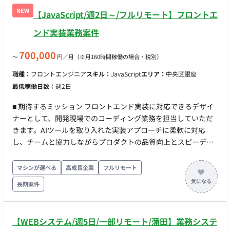
月〜 ・出社：週3日出社・週2日リモート ・場所：渋谷 ・期
NEW
【JavaScript/週2日～/フルリモート】フロントエ
間：長期予定 ・時間：10:00～19:00 ※フレックス応相談(コア
タイム11:00〜15:00) ・服装：オフィスカジュアル ・貸与：PC
ンド実装業務案件
貸与あり
700,000
〜
円／月
（※月160時間稼働の場合・税別）
職種：
フロントエンジニア
スキル：
JavaScript
エリア：
中央区銀座
最低稼働日数：
週2日
■ 期待するミッション フロントエンド実装に対応できるデザイ
ナーとして、開発現場でのコーディング業務を担当していただ
きます。AIツールを取り入れた実装アプローチに柔軟に対応
し、チームと協力しながらプロダクトの品質向上とスピーディ
な開発に貢献いただくことを期待しています。 ■ 業務内容・担
当工程 【フロントエンド実装およびデザイン制作業務】 Webプ
マシンが選べる
高成長企業
フルリモート
ロダクトやサービスのフロントエンド実装
長期案件
（HTML/CSS/JavaScript）を担当していただきます。AIを活用
したコーディング業務を学びつつ開発環境で実践していただき
ます。なお、体験設計や情報設計はPMやリードデザイナーのレ
【WEBシステム/週5日/一部リモート/蒲田】業務システ
ビューのもと進めるため、自走できなくても問題ありません。