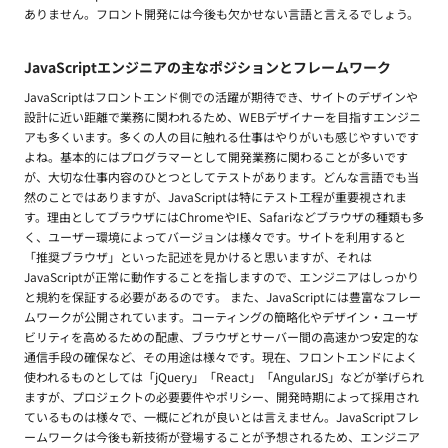
ありません。フロント開発には今後も欠かせない言語と言えるでしょう。
JavaScriptエンジニアの主なポジションとフレームワーク
JavaScriptはフロントエンド側での活躍が期待でき、サイトのデザインや
設計に近い距離で業務に関われるため、WEBデザイナーを目指すエンジニ
アも多くいます。多くの人の目に触れる仕事はやりがいも感じやすいです
よね。基本的にはプログラマーとして開発業務に関わることが多いです
が、大切な仕事内容のひとつとしてテストがあります。どんな言語でも当
然のことではありますが、JavaScriptは特にテスト工程が重要視されま
す。理由としてブラウザにはChromeやIE、Safariなどブラウザの種類も多
く、ユーザー環境によってバージョンは様々です。サイトを利用すると
「推奨ブラウザ」といった記述を見かけると思いますが、それは
JavaScriptが正常に動作することを指しますので、エンジニアはしっかり
と規約を保証する必要があるのです。 また、JavaScriptには豊富なフレー
ムワークが公開されています。コーティングの簡略化やデザイン・ユーザ
ビリティを高めるための配慮、ブラウザとサーバー間の高速かつ安定的な
通信手段の確保など、その用途は様々です。現在、フロントエンドによく
使われるものとしては「jQuery」「React」「AngularJS」などが挙げられ
ますが、プロジェクトの必要要件やポリシー、開発時期によって採用され
ているものは様々で、一概にどれが良いとは言えません。JavaScriptフレ
ームワークは今後も新技術が登場することが予想されるため、エンジニア