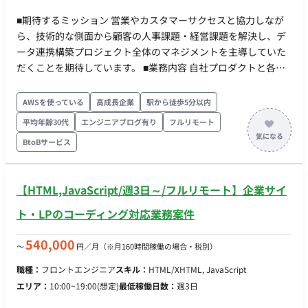
■期待するミッション 営業やカスタマーサクセスと協力しなが
ら、技術的な側面から顧客の人事課題・経営課題を解決し、デ
ータ連携構築プロジェクト全体のマネジメントを主導していた
だくことを期待しています。 ■業務内容 自社プロダクトと各種
他社システムとのデータ連携を構築し、顧客の人事業務の課題
解決をサポートする、アジャイル開発メインのポジションで
AWSを使っている
高成長企業
駅から徒歩5分以内
す。 ご経験やスキルに応じて、以下の役割を分担しています。
平均年齢30代
エンジニアブログ有り
フルリモート
・営業やカスタマーサクセスといった社内のフロント担当者に
BtoBサービス
同行し、システムに登録するデータに関して、顧客へのヒアリ
ングと課題分析 ・フロントに立って機能改善／新機能開発の要
望整理、進行管理 ・IT知識/技術をもって開発機能の品質担保や
【HTML,JavaScript/週3日～/フルリモート】企業サイ
技術解決に対するエンジニアへの具体的な指示、フォロー ・社
内外や外注先への指示・依頼・調整業務 ・リリーススケジュー
ト・LPのコーディング対応業務案件
ル管理、開発チケットの優先順位付け（進行管理、工程管理、
折衝） ■使用ツール Google Workspace, Slack, Zoom,
540,000
〜
円／月
（※月160時間稼働の場合・税別）
Redmine, Backlog(nulab), Figma, Github, New Relic etc... ■開
職種：
フロントエンジニア
スキル：
HTML/XHTML, JavaScript
発概要 ・開発言語: PHP, JavaScript ・フレームワーク: Laravel,
エリア：
10:00~19:00(想定)
最低稼働日数：
週3日
CakePHP ・開発/運用環境: Docker, VSCode, PHPStorm, Node-
RED, Postman ・ミドルウェア: MySQL, Nginx ・インフラ環境: