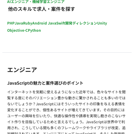
AIエンジニア・機械学習エンジニア
他のスキルで求人・案件を探す
PHP
Java
Ruby
Android Java
Swift
開発ディレクション
Unity
Objective-C
Python
エンジニア
JavaScriptの魅力と案件選びのポイント
インターネットを気軽に使えるようになった近年では、色々なサイトを閲
覧する度にそのバリエーション豊かな動きに驚かされることも多いのでは
ないでしょうか？JavaScriptにはそういったサイトの印象を与える表情を
変化することができ、個性あるサイトが増えてきています。その目的には
ユーザーの興味を引いたり、快適な操作性や誘導を実現し飽きのこないサ
イト作りを目指しているためと言えるでしょう。JavaScriptは世界中で利
用され、こうしている間も多くのフレームワークやライブラリが改変、追
加検討されています。エンジニアにとってJavaScriptは、そうした新技術