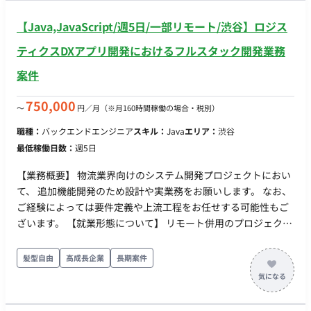
【Java,JavaScript/週5日/一部リモート/渋谷】ロジス
ティクスDXアプリ開発におけるフルスタック開発業務
案件
750,000
〜
円／月
（※月160時間稼働の場合・税別）
職種：
バックエンドエンジニア
スキル：
Java
エリア：
渋谷
最低稼働日数：
週5日
【業務概要】 物流業界向けのシステム開発プロジェクトにおい
て、 追加機能開発のため設計や実業務をお願いします。 なお、
ご経験によっては要件定義や上流工程をお任せする可能性もご
ざいます。 【就業形態について】 リモート併用のプロジェクト
になります。 なお、出社の曜日は決まっておらず、現場で調整
いただく形となります。 ◆主な開発環境・ツール◆ ・言語：
髪型自由
高成長企業
長期案件
Kotlin・Java・Typescript・Javascript ・FW：SpringBoot・
Vue.js ・DB：MySQL・Redis ・クラウド：GCP・Docker・
Terraform ・ツール：GitHub・Notion・Slack ・時期：即日 / 5