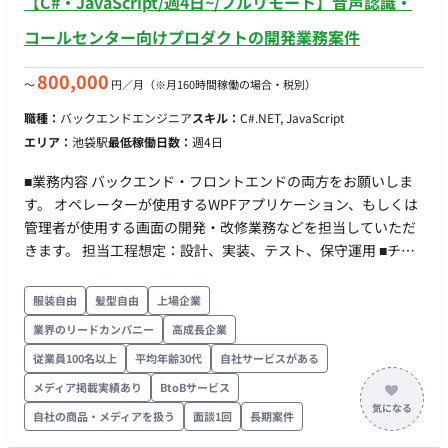
【C#・JavaScript/週4日~/フルリモート】音声認識・
TypeScriptを使用したWebアプリケーションのフロントエンド
開発経験 ・詳細設計から実装までご自身で自走して手を動かせ
コールセンター向けプロダクトの開発業務案件
るスキル ■歓迎スキル ・DynamoDBやPostgreSQLなどのデー
タベース・クラウドに関する知識（必須ではありません） ・船
800,000
〜
円／月
（※月160時間稼働の場合・税別）
舶・海運・船に関する知識・業界知見（必須ではありません）
職種：
バックエンドエンジニア
スキル：
C#.NET, JavaScript
エリア：
池袋駅
最低稼働日数：
週4日
■業務内容 バックエンド・フロントエンドの両方をお願いしま
す。 オペレーターが使用するWPFアプリケーション、もしくは
管理者が使用する画面の開発・改修業務などを担当していただ
きます。 担当工程想定：設計、実装、テスト、保守運用 ■チー
ム体制 全体では社員7名、業務委託19名です。 2チーム構成で、
20名・6名に分かれます。 ■開発環境 ・言語：
服装自由
髪型自由
上場企業
C#,JavaScript,jQuery,CSS ・フレームワーク：ASP.NET,WPF ・
業界のリードカンパニー
高成長企業
DB：SQL Server ・インフラ：Windows,Azure,AWS ・コミュニ
従業員100名以上
平均年齢30代
自社サービスがある
ケーションツール：Teams ■働き方 ・稼働量：週4以上 ・稼働
時間/曜日帯：平日9時～17時をメインに前後の相談は可能です
メディア掲載実績あり
BtoBサービス
・参画時期：10月想定
自社の商品・メディアを扱う
面談1回
長期案件