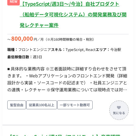
NEW
【TypeScript/週3日〜/今治】自社プロダクト
Actions
（船舶データ可視化システム）の開発業務及び開
発レクチャー案件
800,000
〜
円／月
（※月160時間稼働の場合・税別）
職種：
フロントエンジニア
スキル：
TypeScript, React
エリア：
今治駅
最低稼働日数：
週3日
■ 具体的な業務内容 ※三者面談時に詳細すり合わせをさせて頂
きます。 ・Webアプリケーションのフロントエンド開発（詳細
設計から実装・ソースコードの記述まで） ・社員エンジニアと
の連携・レクチャー ※保守運用業務については現時点では対象
外となっています。 ■ 開発環境 言語：TypeScript, JavaScript
FW：React ツール・インフラ（社内利用実績）：DynamoDB,
髪型自由
従業員100名以上
一部リモート勤務可
PostgreSQL などのクラウド環境 ■ チーム体制 ITシステム開発
課 / ITシステムグループ ■稼働時間 ※三者面談時に詳細すり合
わせをさせて頂きます。 一部ご出社のご相談等もさせて頂けれ
ばと存じます。(愛媛県今治市) ■ 必須スキル ・Reactおよび