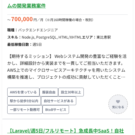
■ 開発環境 プログラミング：HTML, CSS, JavaScript ■ 働き方 ・
ムの開発業務案件
稼働量：週2.5日（月80時間 ※初回1ヶ月トライアル、以降2〜3
ヶ月更新） ・リモート稼働：可能 ・フレックス稼働：可能
700,000
〜
円／月
（※月160時間稼働の場合・税別）
職種：
バックエンドエンジニア
スキル：
Node.js, PostgreSQL, HTML/XHTML
エリア：
東比恵駅
最低稼働日数：
週5日
【期待するミッション】 Webシステム開発の豊富なご経験を活
かし、詳細設計から実装までを一貫してご担当いただきます。
AWS上でのマイクロサービスアーキテクチャを用いたシステム
構築を推進し、プロジェクトの成功に貢献していただくことを
期待しています。 ■担当工程（業務範囲） 2026年4～5月：SS
工程 2026年6～9月：PG/PT工程 ※詳細は面談時にご説明させ
AWSを使っている
服装自由
設立30年以上
ていただきます。 ■業務の流れ ①検証内容検討 ②実装環境
駅から徒歩5分以内
自社サービスがある
調査 ③環境構築 ④開発 ⑤検証 ■開発環境 言語： ①クラ
一部リモート勤務可
BtoBサービス
イアントアプリ：C#、html、css、javascript ②Webアプリ：
html、css、javascript、javascript、Node.js ③WebAPI：
javascript（Node.js） FW： ①クライアントアプリ：
【Laravel/週5日/フルリモート】急成長中SaaS！自社
ReactElectron、Node.js、.net ②Webアプリ：React、Node.js