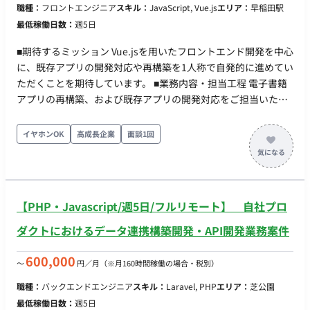
職種：
フロントエンジニア
スキル：
JavaScript, Vue.js
エリア：
早稲田駅
最低稼働日数：
週5日
■期待するミッション Vue.jsを用いたフロントエンド開発を中心
に、既存アプリの開発対応や再構築を1人称で自発的に進めてい
ただくことを期待しています。 ■業務内容・担当工程 電子書籍
アプリの再構築、および既存アプリの開発対応をご担当いただ
きます。 担当工程：【設計・実装・テスト・保守運用】 ■チー
ム体制 50名以上の募集を行っている大規模プロジェクト（詳細
イヤホンOK
高成長企業
面談1回
な職種やチームごとの人数は不明） ■開発環境 - プログラミン
グ：JavaScript - FW：Vue.js ■働き方 ・稼働量：週5日想定（目
安：月間140〜190時間程度） ・リモート稼働：フルリモート
可能（※VPN接続必須のため、IPv4/PPPoE接続環境をご自身で
【PHP・Javascript/週5日/フルリモート】 自社プロ
用意できることが条件。地方在住の方も可）
ダクトにおけるデータ連携構築開発・API開発業務案件
600,000
〜
円／月
（※月160時間稼働の場合・税別）
職種：
バックエンドエンジニア
スキル：
Laravel, PHP
エリア：
芝公園
最低稼働日数：
週5日