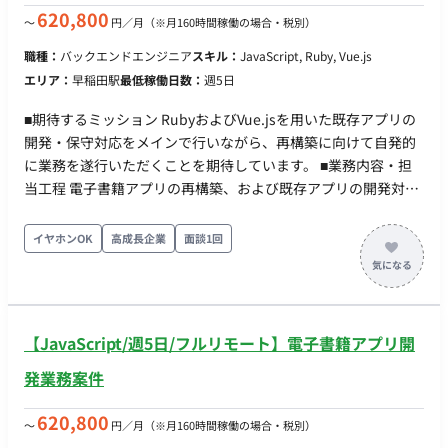
契約期間：初回1ヶ月（双方合意の上、3ヶ月以上の契約更新を
620,800
〜
円／月
（※月160時間稼働の場合・税別）
想定）
職種：
バックエンドエンジニア
スキル：
JavaScript, Ruby, Vue.js
エリア：
早稲田駅
最低稼働日数：
週5日
■期待するミッション RubyおよびVue.jsを用いた既存アプリの
開発・保守対応をメインで行いながら、再構築に向けて自発的
に業務を遂行いただくことを期待しています。 ■業務内容・担
当工程 電子書籍アプリの再構築、および既存アプリの開発対応
をメインに担当いただきます。 担当工程：【設計・実装・テス
ト・保守運用】 ■チーム体制 50名以上の募集を行っている大規
イヤホンOK
高成長企業
面談1回
模プロジェクト（詳細な職種やチームごとの人数は不明） ■開
発環境 - プログラミング：Ruby, JavaScript - FW：Vue.js ■働き
方 ・稼働量：週5日想定（目安：月間140〜190時間程度） ・リ
モート稼働：フルリモート可能（※VPN接続必須のため、
【JavaScript/週5日/フルリモート】電子書籍アプリ開
IPv4/PPPoE接続環境をご自身で用意できることが条件。地方在
住の方も可）
発業務案件
620,800
〜
円／月
（※月160時間稼働の場合・税別）