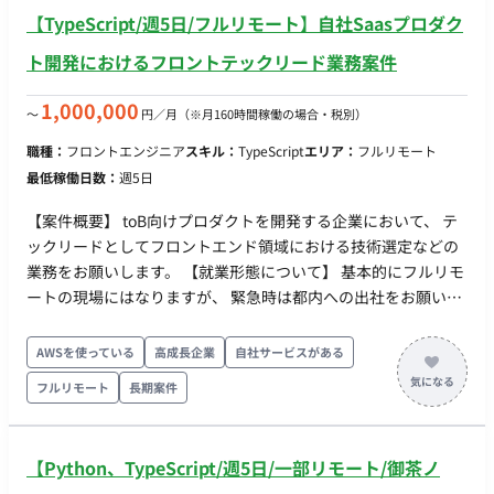
Expo, Unity, AWS, GCP, Terraform ・DB：MySQL, PostgreSQL,
【TypeScript/週5日/フルリモート】自社Saasプロダク
Redis, ScyllaDB ・インフラ：EC2, RDS, ElastiCache, Cloud
Run
ト開発におけるフロントテックリード業務案件
1,000,000
〜
円／月
（※月160時間稼働の場合・税別）
職種：
フロントエンジニア
スキル：
TypeScript
エリア：
フルリモート
最低稼働日数：
週5日
【案件概要】 toB向けプロダクトを開発する企業において、 テ
ックリードとしてフロントエンド領域における技術選定などの
業務をお願いします。 【就業形態について】 基本的にフルリモ
ートの現場にはなりますが、 緊急時は都内への出社をお願いす
る可能性がございますので、ご了承ください。 ・時期：即日 / 7
月〜 ・出社：フルリモート ※緊急時は都内への出社可能性あり
AWSを使っている
高成長企業
自社サービスがある
・期間：長期予定 ・時間：10:00〜19:00 ※フレックス相談可
フルリモート
長期案件
(定期的な打合わせの対応必須) ・服装：自由 ◆主な開発環境・
ツール◆ ・言語：Python・Typescript(React・Next.js) ・クラ
ウド：AWS ・ツール：Slack・Claude
【Python、TypeScript/週5日/一部リモート/御茶ノ