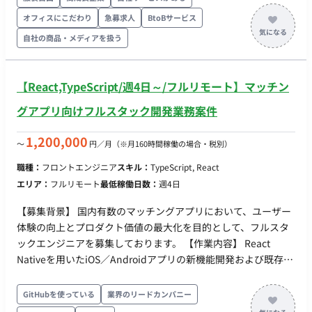
GitHub、Issue管理、PRレビュー、リリースフロー、品質管理
オフィスにこだわり
急募求人
BtoBサービス
（QA）の標準化と仕組み化の推進。 次世代カルチャーの構築：
自社の商品・メディアを扱う
AI駆動開発を組織全体にプロセス導入し、開発生産性を最大化
するエンジニアリング文化の構築。 採用戦略のリード： シリー
ズA以降を見据えたエンジニアの採用要件定義、技術評価、ク
【React,TypeScript/週4日～/フルリモート】マッチン
ロージングまでを主導し、優秀なメンバーを惹きつけて口説き
落とす。 ■担当工程（業務範囲） 組織マネジメント、採用、開
グアプリ向けフルスタック開発業務案件
発プロセスの設計から、自らのコード実装・リファクタリング
まで一気通貫。 ■チーム体制 現在は少数精鋭のチームです。
1,200,000
〜
円／月
（※月160時間稼働の場合・税別）
CEO、CTO、PdMと密に連携しながら意思決定を行います。 ■
職種：
フロントエンジニア
スキル：
TypeScript, React
開発環境 フロントエンド: React / TypeScript バックエンド:
エリア：
フルリモート
最低稼働日数：
週4日
Node.js / TypeScript データベース: PostgreSQL クラウドイン
フラ: Google Cloud / Azure 音声・リアルタイム通信（VoIP /
【募集背景】 国内有数のマッチングアプリにおいて、ユーザー
WebRTC）: PBX (Asterisk) / SBC (OpenSIPS) / LiveKit ■案件の
体験の向上とプロダクト価値の最大化を目的として、フルスタ
魅力 創業初期段階から、スケール組織へ移行する重要フェーズ
ックエンジニアを募集しております。 【作業内容】 React
の組織設計を主導できます。 AI駆動開発を組織に導入し、従来
Nativeを用いたiOS／Androidアプリの新機能開発および既存機
とは異なる高生産性なエンジニアリング組織を作る実験ができ
能の改善を行っていただきます。具体的には、ユーザー体験を
ます。
重視した機能実装、UI/UX改善、アプリのパフォーマンス向
GitHubを使っている
業界のリードカンパニー
上、安定したアプリ体験の提供などを担っていただきます。ま