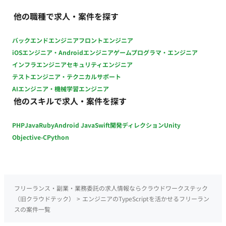
番1： 案件方針や期待役割との認識差があり、双方相談の上で3
他の職種で求人・案件を探す
か月で終了となりました。 項番2： 短期前提で参画した案件
です。 項番3： タスク収束の為終了です。 =========
バックエンドエンジニア
フロントエンジニア
iOSエンジニア・Androidエンジニア
ゲームプログラマ・エンジニア
インフラエンジニア
セキュリティエンジニア
テストエンジニア・テクニカルサポート
AIエンジニア・機械学習エンジニア
他のスキルで求人・案件を探す
PHP
Java
Ruby
Android Java
Swift
開発ディレクション
Unity
Objective-C
Python
フリーランス・副業・業務委託の求人情報ならクラウドワークステック
（旧クラウドテック）
>
エンジニアのTypeScriptを活かせるフリーラン
スの案件一覧