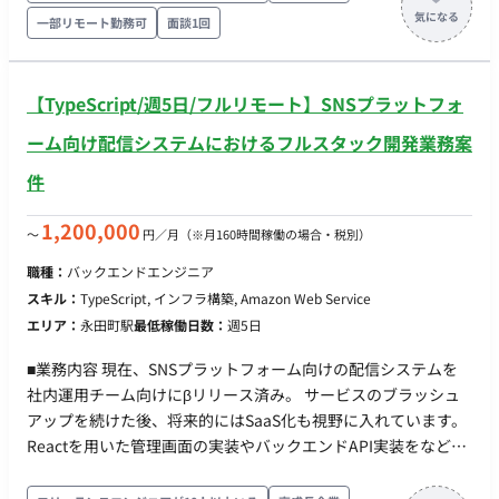
セージ配信機能の構築（大量配信・webhook処理） ・認証・認
一部リモート勤務可
面談1回
可機能、決済機能の実装 ・技術選定、アーキテクチャ設計 ・集
計基盤の構築など ■開発環境 ・フロント：React, MUI,
TypeScript ・バックエンド：node, TypeScript ・インフラ：
【TypeScript/週5日/フルリモート】SNSプラットフォ
AWS, CDK(TypeScript), ECS on Fargate, Lambda, SQS ・その
他：GitHub, GitHub Actions ■チーム体制 ・開発者：3名〜4名
ーム向け配信システムにおけるフルスタック開発業務案
・プロダクトオーナー：1名（CTOが 兼務） ■開発スタイル・
件
コミュニケーション ▼スプリント(半⽉） 〇スプリントプラ
ンニング 〇デイリースクラム 〇スプリントレビュー（出
1,200,000
〜
円／月
（※月160時間稼働の場合・税別）
社。半⽉に1度） 〇スプリントレトロスペクティブ ▼同期コ
ミュニケーション：Gather 〇バーチャルオフィスに出社
職種：
バックエンドエンジニア
〇⾮同期コミュニケーション：Slack 〇ストック情報：
スキル：
TypeScript, インフラ構築, Amazon Web Service
Notion, miro 〇画⾯デザイン：Figma, miro 〇プロジェク
エリア：
永田町駅
最低稼働日数：
週5日
ト管理：Notion 〇開発⽣産性改善：Findy Team+ 〇グルー
プウェア： GoogleWorkspace(Gmail, GoogleCalendar,
■業務内容 現在、SNSプラットフォーム向けの配信システムを
SpreadSheet） 〇モブプロ‧ペアプロ ■会社・求人の魅力 〇
社内運用チーム向けにβリリース済み。 サービスのブラッシュ
新規プロダクトとなり、ライブラリ選定等の技術選定に関われ
アップを続けた後、将来的にはSaaS化も視野に入れています。
ます 〇雇⽤形態に関わらず、設計‧実装‧コードレビューに関
Reactを用いた管理画面の実装やバックエンドAPI実装をなど、
われるフラットな組織です 〇リモートメインの環境。開発‧ス
幅広い領域へ関わっていただける環境です。 ■実装範囲 当面は
キルアップに注⼒できます 〇開発に必要なソフトウェアライ
権限機能、アカウント招待、MFAを中心に開発していただきま