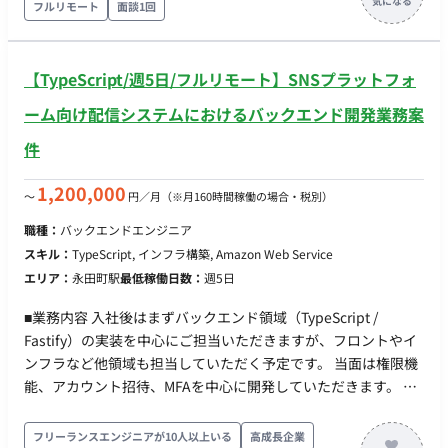
フルリモート
面談1回
た、バックエンドとの連携を意識した実装やAPI仕様の理解を通
じて、プロダクト全体を見据えた開発にも関わっていただきま
す。 【求める人物像】 ユーザー体験を大切にし、細部までこだ
【TypeScript/週5日/フルリモート】SNSプラットフォ
わった実装ができる方を求めております。プロダクトやチーム
と向き合いながら主体的に開発を進められ、職種の垣根を越え
ーム向け配信システムにおけるバックエンド開発業務案
てコミュニケーションを取り、より良いプロダクトを目指せる
件
方を歓迎いたします。変化や改善を前向きに捉え、継続的に学
び続けられる方にマッチするポジションです。 【ポジションの
1,200,000
〜
円／月
（※月160時間稼働の場合・税別）
魅力】 国内有数のマッチングアプリの開発に携わり、多くのユ
ーザーに影響を与える機能開発や改善に取り組むことができま
職種：
バックエンドエンジニア
す。フロントエンドからバックエンドとの連携まで一貫して関
スキル：
TypeScript, インフラ構築, Amazon Web Service
与できるため、プロダクト全体を俯瞰した開発経験を積むこと
エリア：
永田町駅
最低稼働日数：
週5日
ができます。プロダクトマネージャーやデザイナーと密に連携
しながら開発を進めることで、ビジネス視点やUX観点も養うこ
■業務内容 入社後はまずバックエンド領域（TypeScript /
とができます。 【開発環境】 ReactおよびReact Nativeを中心
Fastify）の実装を中心にご担当いただきますが、フロントやイ
としたフロントエンド技術スタックに加え、Node.jsやAPI連携
ンフラなど他領域も担当していただく予定です。 当面は権限機
を前提としたバックエンドとの連携環境にて開発を行っていた
能、アカウント招待、MFAを中心に開発していただきます。 そ
だきます。
の後は徐々に本システム特有の機能開発をお任せする予定で
す。 ■実装範囲 ・バックエンド（主担当領域） ・SNS向けメッ
フリーランスエンジニアが10人以上いる
高成長企業