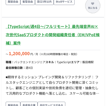
める役割を担っていただきます ■担当工程（業務範囲） 自社プ
服装自由
髪型自由
設立5年以内
BtoBサービス
ロダクトのWebアプリケーションにおけるフロントエンドから
バックエンドまでの一気通貫した開発業務を担当していただき
ます。 ・Next.js / TypeScriptを用いたWebアプリケーションの
設計、開発、運用 ・Supabaseを用いたバックエンドAPIの設
【TypeScript/週4日〜/フルリモート】最先端音声AI×
計、実装、データベース構築 ・ユーザーフィードバックやデー
タに基づく機能改善・UI/UX設計 ・チームメンバーとの仕様検
次世代SaaSプロダクトの開発組織責任者（EM/VPoE候
討およびコードレビュー
補）案件
1,200,000
〜
円／月
（※月160時間稼働の場合・税別）
職種：
バックエンドエンジニア
スキル：
TypeScript
エリア：
飯田橋駅
最低稼働日数：
週4日
■期待するミッション プレイング開発＆リファクタリング： フ
ルスタックエンジニアとして自らプロダクト開発に深くコミッ
トし、顧客ごとの個別実装や技術負債を適切に管理・抽象化し
て汎用的なプロダクト機能へ落とし込む。 スケール可能な体制
設計： 正社員、業務委託、副業メンバーを組み合わせたハイブ
リッドで持続可能な開発体制の整備。 プロセスの標準化：
服装自由
高成長企業
自社サービスがある