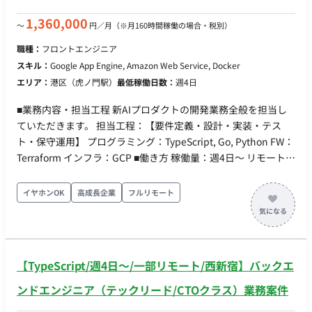
す。 ・ハード制約とソフト制約の設計：法令由来の絶対条件と
運用上の希望条件を分離し、実行可能解が常に存在する構造を
1,360,000
〜
円／月
（※月160時間稼働の場合・税別）
設計します。 ・解法とアーキテクチャの選定：厳密解法（数理
職種：
フロントエンジニア
計画）と近似解法（メタヒューリスティクス等）のトレードオ
スキル：
Google App Engine, Amazon Web Service, Docker
フを、問題規模と応答時間の要求に照らして判断し、既存ソル
エリア：
港区（虎ノ門駅）
最低稼働日数：
週4日
バーの活用と自前実装を使い分けます。 ・実運用での動的再最
適化：当日の急な欠員や予定変更に対し、既存シフトへの影響
■業務内容・担当工程 新AIプロダクトの開発業務全般を担当し
を最小化しながら秒〜分オーダーで解き直します（部分再最適
ていただきます。 担当工程：【要件定義・設計・実装・テス
化、変更理由の説明可能性を含む）。 ・業界横断の汎用化：保
ト・保守運用】 プログラミング：TypeScript, Go, Python FW：
育の配置基準のような業界固有ルールをパラメータとモデル設
Terraform インフラ：GCP ■働き方 稼働量：週4日〜 リモート稼
計で吸収し、介護・医療・小売・宿泊などへ横展開できるコア
働：フルリモート フレックス稼働：相談可
に抽象化します。 ■開発環境 ・バックエンド：Scala（現行
イヤホンOK
高成長企業
フルリモート
Scala 2 / Play / Slick / Cats、リプレイス後は Scala 3 を予定）
・フロントエンド：TypeScript / Angular または Svelte（選定
中） ・数理最適化エンジン：言語・ライブラリの選定から着手
いただきます ・インフラ：Terraform / Docker / AWS / Google
Cloud ・AI駆動開発：Claude Code Max ■リモート稼働につい
【TypeScript/週4日〜/一部リモート/西新宿】バックエ
て フルリモート（ご希望に応じて東京本社への出社も可能で
ンドエンジニア（テックリード/CTOクラス）業務案件
す） ■働き方 ・稼働日数：週5日（月〜金） ・稼働時間：目安
10:00～19:00（実働8時間・稼働時間帯のご相談可） 【必須ス