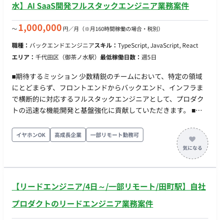
水】AI SaaS開発フルスタックエンジニア業務案件
1,000,000
〜
円／月
（※月160時間稼働の場合・税別）
職種：
バックエンドエンジニア
スキル：
TypeScript, JavaScript, React
エリア：
千代田区（御茶ノ水駅）
最低稼働日数：
週5日
■期待するミッション 少数精鋭のチームにおいて、特定の領域
にとどまらず、フロントエンドからバックエンド、インフラま
で横断的に対応するフルスタックエンジニアとして、プロダク
トの迅速な機能開発と基盤強化に貢献していただきます。 ■業
務内容・担当工程 【担当工程：要件定義・設計・実装・テス
ト・保守運用】 ・AI SaaSプロダクトにおけるフロントエンド
イヤホンOK
高成長企業
一部リモート勤務可
およびバックエンドの開発全般 ・共通基盤システムの開発、運
用 ・（希望や適性に応じて）Azure環境を用いたクラウドイン
フラの構築・運用 ※日本語での密なコミュニケーションを伴う
開発業務となります。 ■チーム体制 ・エンジニアチーム：10名
【リードエンジニア/4日～/一部リモート/田町駅】自社
弱 ・マネジメント・採用担当：1名 ■開発環境 ※修正・追記 ・
プログラミング：Python, TypeScript, JavaScript ・FW・ライ
プロダクトのリードエンジニア業務案件
ブラリ：React, Next.js ・インフラ・クラウド：Microsoft