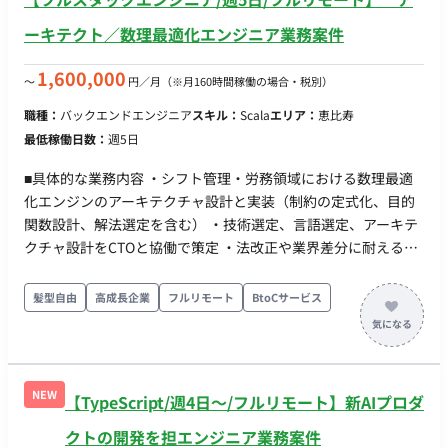
ーキテクト／数理最適化エンジニア業務案件
1,600,000
〜
円／月
（※月160時間稼働の場合・税別）
職種：
バックエンドエンジニア
スキル：
Scala
エリア：
恵比寿
最低稼働日数：
週5日
■具体的な業務内容 ・シフト管理・労務領域における数理最適
化エンジンのアーキテクチャ設計と実装（制約の定式化、目的
関数設計、解法選定を含む） ・技術選定、言語選定、アーキテ
クチャ設計をCTOと協働で策定 ・法改正や業界差分に耐えるド
メインモデル設計（変更に強い構造の実現） ・最適化ロジック
とアプリケーションの責務分離、拡張しやすいコアの構築 ・既
髪型自由
高成長企業
フルリモート
BtoCサービス
存プロダクトのフルリプレイスにおける技術的意思決定 ※本ポ
ジションはアーキテクチャ設計と実装に専念いただく役割で
す。マネジメント業務は含みません。 ■このポジションで取り
組むテーマ ・多目的の最適化：必要人数の充足、負担の公平
NEW
【TypeScript/週4日〜/フルリモート】新AIプロダ
性、人件費、本人希望の反映といった互いに競合する目的を定
式化し、現場が納得できる重み付けと優先順位に落とし込みま
クトの開発を担エンジニア業務案件