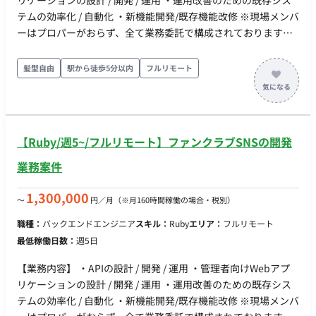
リケーションの設計 / 開発 / 運用 ・運用改善のための既存シス
テムの効率化 / 自動化 ・新機能開発/既存機能改修 ※現場メンバ
ーはプロパーがおらず、全て業務委託で構成されております。
【開発環境】 ■バックエンド 開発言語: Ruby / Python / Bash フ
レームワーク: Ruby on Rails データベース: PostgreSQL / Redis
髪型自由
駅から徒歩5分以内
フルリモート
/ BigQuery インフラ基盤: AWS / GCP / Cloudflare コンテナ技
術: Docker / Amazon ECS 構成管理: Terraform CI/CD: GitHub
Actions / AWS CodeBuild 監視: Amazon CloudWatch /
BugSnag / New Relic ■フロントエンド ・言語：Typescript ・
【Ruby/週5~/フルリモート】ファンクラブSNSの開発
フレームワーク： React(Next) ・UIライブラリ: MUI / Tailwind
CSS ・インフラ基盤: Vercel ・クラウド：AWS ・監視: BugSnag
業務案件
1,300,000
〜
円／月
（※月160時間稼働の場合・税別）
職種：
バックエンドエンジニア
スキル：
Ruby
エリア：
フルリモート
最低稼働日数：
週5日
【業務内容】 ・APIの設計 / 開発 / 運用 ・管理者向けWebアプ
リケーションの設計 / 開発 / 運用 ・運用改善のための既存シス
テムの効率化 / 自動化 ・新機能開発/既存機能改修 ※現場メンバ