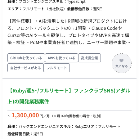
職種：
フロントエンジニア
スキル：
TypeScript
・フレックス稼働：不可
エリア：
フルリモート（出社歓迎）
最低稼働日数：
週5日
【案件概要】 ・AIを活用したHR領域の新規プロダクトにおけ
る、フロント・バックエンドの0→1開発 ・Claude Codeや
Cursor等のAIツールを駆使し、プロトタイプやMVPを高速で構
築・検証 ・PdMや事業責任者と連携し、ユーザー課題や事業仮
説を踏まえた技術的な意思決定に関与 【作業内容】 ・フロント
エンドからバックエンド、インフラ・技術検証までを含む開発
GitHubを使っている
AWSを使っている
高成長企業
推進 ・LLMや生成AIを活用した機能の検証、実装、改善 ・ユー
自社サービスがある
フルリモート
ザーインタビューや定量データ（KPI）をもとにした仮説検証・
改善開発 ・0→1フェーズにおける技術選定、アーキテクチャ設
計、開発優先順位の整理 ・開発体制、技術基盤、コード品質、
【Ruby/週5~/フルリモート】ファンクラブSNS(アダル
開発プロセスの改善およびリファクタリング
ト)の開発業務案件
1,300,000
〜
円／月
（※月160時間稼働の場合・税別）
職種：
バックエンドエンジニア
スキル：
Ruby
エリア：
フルリモート
最低稼働日数：
週5日