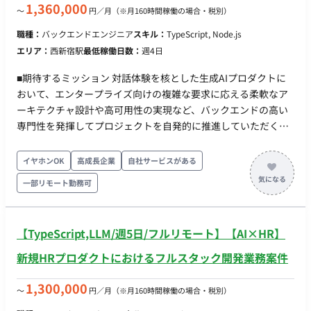
1,360,000
〜
円／月
（※月160時間稼働の場合・税別）
キル】 ・Webアプリケーションのフロントエンド・バックエン
ド開発経験 ・アプリケーションアーキテクチャに関する知見
職種：
バックエンドエンジニア
スキル：
TypeScript, Node.js
と、実務での設計・実装経験 ・JVM系言語（Scala / Kotlin /
エリア：
西新宿駅
最低稼働日数：
週4日
Java）での開発経験3年以上 ・数理最適化・組合せ最適化の実
装経験（線形計画、整数計画、制約充足、メタヒューリスティ
■期待するミッション 対話体験を核とした生成AIプロダクトに
クス等） ・シフト、要員配置、スケジューリングなど、制約の
おいて、エンタープライズ向けの複雑な要求に応える柔軟なア
強い最適化問題を扱ったプロダクト開発経験 【歓迎スキル】 ・
ーキテクチャ設計や高可用性の実現など、バックエンドの高い
HRTech・労務系SaaSプロダクトの開発経験 ・既存システムの
専門性を発揮してプロジェクトを自発的に推進していただくこ
リプレイス経験 ・技術選定における意思決定経験
とを期待しています。 ■業務内容・担当工程 プロダクトおよび
機能の企画・設計・実装・テスト・計測・改善、バックエンド
イヤホンOK
高成長企業
自社サービスがある
開発全般、CI/CDパイプライン構築、クラウドインフラの構
一部リモート勤務可
築・運用などを担当していただきます。 担当工程：【設計・実
装・テスト・保守運用】 ■チーム体制 ・プロダクトマネージャ
ー ・バックエンドエンジニア ・フロントエンドエンジニア ・
【TypeScript,LLM/週5日/フルリモート】【AI×HR】
事業責任者 ・CSメンバー ■開発環境 ・プログラミング：
TypeScript, Node.js ・FW：NestJS, Next.js, React, Tailwind
新規HRプロダクトにおけるフルスタック開発業務案件
CSS, Terraform, LangChain ・DB：PostgreSQL, MySQL ・イン
フラ：AWS ■働き方 ・稼働量：週4日〜（週32時間〜） ・リモ
1,300,000
〜
円／月
（※月160時間稼働の場合・税別）
ート稼働：一部リモート（週1回出社必須のハイブリッド勤務）