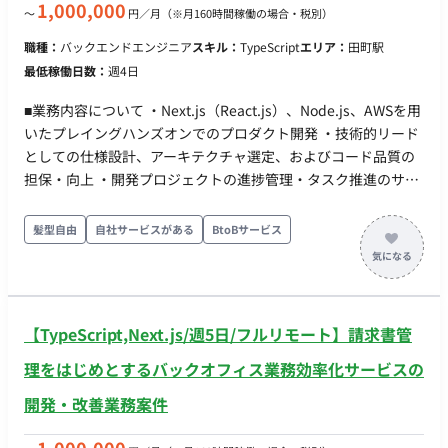
Azure ・その他：Devin, Claude Code, GitHub Copilot等の最新
1,000,000
〜
円／月
（※月160時間稼働の場合・税別）
AI開発支援ツールを実務に組み込んだモダンな開発環境です。
職種：
バックエンドエンジニア
スキル：
TypeScript
エリア：
田町駅
■働き方 ※修正 ・稼働量：週5日（月160時間以上コミット可能
最低稼働日数：
週4日
な方） ・リモート稼働：一部リモート（週3日以上のオフィス
出社が必須となります） ・勤務地：御茶ノ水ソラシティオフィ
■業務内容について ・Next.js（React.js）、Node.js、AWSを用
ス
いたプレイングハンズオンでのプロダクト開発 ・技術的リード
としての仕様設計、アーキテクチャ選定、およびコード品質の
担保・向上 ・開発プロジェクトの進捗管理・タスク推進のサポ
ート ・エンジニアメンバーへの技術的なメンタリングやコード
レビューを通じたチーム全体の底上げ（※人事評価や労務管理
髪型自由
自社サービスがある
BtoBサービス
といったピープルマネジメントはお任せしません） ・ビジネス
サイド（PdM等）やデザイナーと連携した要件定義・仕様のす
り合わせ、およびUI/UXの改善 ■開発環境 ・サーバーサイド：
Node.js, Prisma, Apollo Server, Typescript ・フロントエンド：
【TypeScript,Next.js/週5日/フルリモート】請求書管
Next.js(React.js), Apollo Client, TypeScript, StoryBook,styled-
components ・API：GraphQL, GraphQL Code Generator ・デ
理をはじめとするバックオフィス業務効率化サービスの
ータベース： MySQL, Aurora ・インフラ： AWS (ALB, ECS,
開発・改善業務案件
RDS, S3, Cognito, CloudWatch Logs, SES, EFS) ・AI：ChatGPT,
GitHub Copilot, Azure OpenAI Service, Cursor, Devin ・開発環