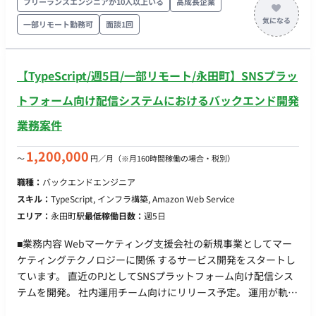
フリーランスエンジニアが10人以上いる
高成長企業
センスの貸与制度を導⼊(Cursorなどの有料IDE 等を無償貸与）
す。 その後は徐々にサービス特有の機能開発をお任せする予定
一部リモート勤務可
面談1回
■働き方 ・平日×週5日 ・基本10-19時 ※相談可能 ・基本リモ
です。 ・配信用管理画面の実装 →運用担当者が操作するブラ
ートだが、月1回永田町のオフィス出社
ウザ画面 ・Webページに組み込むタグの実装 →LOAへの流入
元管理 ・LIFFアプリの構築 →LINE上で動くwebviewアプリ ■
【TypeScript/週5日/一部リモート/永田町】SNSプラッ
開発環境 ・フロント：React, MUI, TypeScript ・バックエン
ド：node, TypeScript ・インフラ：AWS, CDK(TypeScript), ECS
トフォーム向け配信システムにおけるバックエンド開発
on Fargate, Lambda, SQS ・その他：GitHub, GitHub Actions
業務案件
■チーム体制 ・開発者：3名〜4名 ・プロダクトオーナー：1名
（CTOが 兼務） ■開発スタイル・コミュニケーション ▼スプ
1,200,000
〜
円／月
（※月160時間稼働の場合・税別）
リント(半⽉） 〇スプリントプランニング 〇デイリースク
ラム 〇スプリントレビュー（出社。半⽉に1度） 〇スプリ
職種：
バックエンドエンジニア
ントレトロスペクティブ ▼同期コミュニケーション：Gather
スキル：
TypeScript, インフラ構築, Amazon Web Service
〇バーチャルオフィスに出社 〇⾮同期コミュニケーショ
エリア：
永田町駅
最低稼働日数：
週5日
ン：Slack 〇ストック情報：Notion, miro 〇画⾯デザイ
ン：Figma, miro 〇プロジェクト管理：Notion 〇開発⽣産
■業務内容 Webマーケティング⽀援会社の新規事業としてマー
性改善：Findy Team+ 〇グループウェア：
ケティングテクノロジーに関係 するサービス開発をスタートし
GoogleWorkspace(Gmail, GoogleCalendar, SpreadSheet）
ています。 直近のPJとしてSNSプラットフォーム向け配信シス
〇モブプロ‧ペアプロ ■会社・求人の魅力 〇新規プロダクトと
テムを開発。 社内運⽤チーム向けにリリース予定。 運⽤が軌道
なり、ライブラリ選定等の技術選定に関われます 〇雇⽤形態
に乗ってきた段階でSaaS化を含め検討。 プロジェクトアサイン