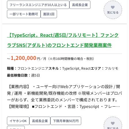
に関わらず、設計‧実装‧コードレビューに関われるフラットな組
直後はバックエンド領域を担当していただき、その後はフロン
フリーランスエンジニアが10人以上いる
高成長企業
織です 〇リモートメインの環境。開発‧スキルアップに注⼒で
トエンドやインフラなど他の領域の挑戦も可能です。 ■実装範
一部リモート勤務可
面談1回
きます 〇開発に必要なソフトウェアライセンスの貸与制度を
囲 ●バックエンド（主担当領域） ・SNS向けメッセージ配信
導⼊(Cursorなどの有料IDE 等を無償貸与） ■働き方 ・平日×週
機能の構築（⼤量配信‧webhook処理） ・認証‧認可機能、決
5日 ・基本10-19時 ※相談可能 ・基本リモートだが、月1回永
済機能の実装 ・技術選定、アーキテクチャ設計 ・集計基盤
【TypeScript，React/週5日/フルリモート】ファンク
田町のオフィス出社
の構築 など ■その他領域 ●フロント ・React＋MUIを⽤いた配
信管理画⾯ ・タグの実装、LIFFアプリ開発 ●インフラ構築
ラブSNS(アダルト)のフロントエンド開発業務案件
・AWS＋CDK(TypeScript)でのIaC ・Fargate環境でのスケ
ーラブルな構築 ■開発環境 バックエンド：fastify, TypeScript フ
1,200,000
〜
円／月
（※月160時間稼働の場合・税別）
ロント：React, MUI, TypeScript インフラ：AWS,
職種：
フロントエンジニア
スキル：
TypeScript, React
エリア：
フルリモ
CDK(TypeScript), ECS on Fargate, Lambda, SQS その他：
最低稼働日数：
週5日
GitHub, GitHub Actions ■チーム体制 ▼開発組織 〇Stream
Aligned Team：プロダクトコードの実装 ・開発者：3名〜
【業務内容】 ・ユーザー向けWebアプリケーションの設計 / 開
4名 ・プロダクトオーナー：1名（CTOが 兼務） 〇
発 / 運用 ・新機能開発/既存機能の改修 ※現場メンバーはプロパ
Product Design Team ・Webプロダクトデザイナー：2名
ーがおらず、全て業務委託のメンバーで構成されております。
・PdM：1名 ・プロダクトオーナー：1名(CTOが兼務)
【開発環境】 ■フロントエンド ・言語：Typescript ・フレーム
〇Enabling Team：技術的な相談相手 ・Web開発：1名
ワーク： React(Next) ・UIライブラリ: MUI / Tailwind CSS ・イ
・AI：1名 〇CTO ▼プロダクトマネジメント 〇PDM ■
ンフラ基盤: Vercel ・クラウド：AWS ・監視: BugSnag ■バック
イヤホンOK
高成長企業
下限月単価50万円
開発スタイル・コミュニケーション ▼スプリント(半⽉） 〇
エンド 開発言語: Ruby / Python / Bash フレームワーク: Ruby