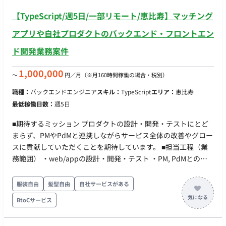
PostgreSQLを用いたDB設計 ・マルチドメイン／マルチテナン
【TypeScript/週5日/一部リモート/恵比寿】マッチング
ト構成の設計 ・LLM/Embedding、ベクトル類似度検索、画像
アップロード/画像解析の設計・実装（Azure AI Foundry、LLM
アプリや自社プロダクトのバックエンド・フロントエン
API等） ・Amazon SQSを用いた非同期処理基盤の設計 ・
ド開発業務案件
IaC（AWS CDK等）およびCI/CD構築 ・負荷試験、Auto Scaling
設計 ・コードレビュー、技術課題/リスクの整理と解決 ・エン
1,000,000
〜
円／月
（※月160時間稼働の場合・税別）
ド企業との技術調整、Full Stack Engineerの開発支援 ■開発環
境 - プログラミング：React, TypeScript, Node.js, Python,
職種：
バックエンドエンジニア
スキル：
TypeScript
エリア：
恵比寿
HTML - FW：AWS, Vite, AWS Lambda, API Gateway - DB：
最低稼働日数：
週5日
PostgreSQL, Aurora Serverless v2 - インフラ：S3, CloudFront,
Cognito, SQS
■期待するミッション プロダクトの設計・開発・テストにとど
まらず、PMやPdMと連携しながらサービス全体の改善やグロー
スに貢献していただくことを期待しています。 ■担当工程（業
務範囲） ・web/appの設計・開発・テスト ・PM, PdMとのシ
ステム開発方針に関する議論・連携 ・ユーザーや社内から出た
UI／UXの改善 ・既存コードのリファクタリング・パフォーマン
服装自由
髪型自由
自社サービスがある
スチューニング ・生成AIを活用した開発・機能提案 ■開発環境
BtoCサービス
・プログラミング：Node.js, React, TypeScript, Ruby, HTML ・
FW：NestJS, Hasura, Ruby on Rails, Next.js, React Native,