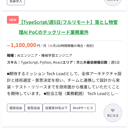
スプリントプランニング 〇デイリースクラム 〇スプリント
急募求人
on Rails データベース: PostgreSQL / Redis / BigQuery インフラ
レビュー（出社。半⽉に1度） 〇スプリントレトロスペクテ
基盤: AWS / GCP / Cloudflare コンテナ技術: Docker / Amazon
ィブ ▼同期コミュニケーション：Gather 〇バーチャルオフ
ECS 構成管理: Terraform CI/CD: GitHub Actions / AWS
ィスに出社 〇⾮同期コミュニケーション：Slack 〇ストッ
NEW
【TypeScript/週5日/フルリモート】落とし物管
CodeBuild 監視: Amazon CloudWatch / BugSnag / New Relic
ク情報：Notion, miro 〇画⾯デザイン：Figma, miro 〇プ
【開始時期】随時 【週稼働】週4日～週5日
理AI PoCのテックリード業務案件
ロジェクト管理：Notion 〇開発⽣産性改善：Findy Team+
〇グループウェア： GoogleWorkspace(Gmail,
1,100,000
〜
円／月
（※月160時間稼働の場合・税別）
GoogleCalendar, SpreadSheet） 〇モブプロ‧ペアプロ ■会
社・求人の魅力 〇新規プロダクトとなり、ライブラリ選定等
職種：
AIエンジニア・機械学習エンジニア
の技術選定に関われます 〇雇⽤形態に関わらず、設計‧実装‧
スキル：
TypeScript, Python, React
エリア：
恵比寿
最低稼働日数：
週5日
コードレビューに関われるフラットな組織です 〇リモートメ
インの環境。開発‧スキルアップに注⼒できます 〇開発に必要
■期待するミッション Tech Leadとして、全体アーキテクチャ設
なソフトウェアライセンスの貸与制度を導⼊(Cursorなどの有料
計と技術選定・意思決定を担い、チームと連携して設計から実
IDE 等を無償貸与） ■働き方 ・平日×週5日 ・基本10-19時 ※
装・テスト・リリースまでを技術面から推進していただくこと
相談可能 ・基本リモートだが、週1回を目安に永田町のオフィ
を期待しています。 ■担当工程（業務範囲） Tech Leadとし
ス出社
て、全体アーキテクチャ設計と技術選定・意思決定を担い、
Full Stack Engineerと連携して設計〜実装〜テスト〜リリース
服装自由
髪型自由
従業員99名以下
BtoBサービス
まで推進いただきます。 ・AWSサーバレスアーキテクチャの設
計 ・フロント/バックエンド/インフラを含む技術構成の決定
（React/Vite/TypeScript、Node.js/Python、AWS） ・