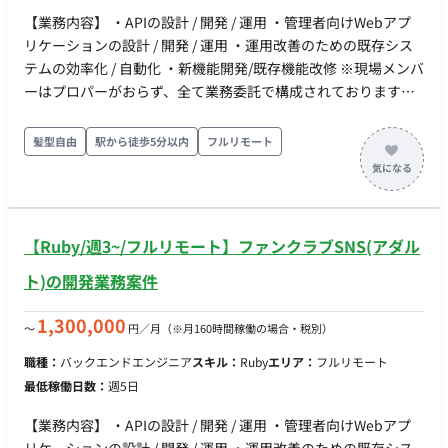
【業務内容】 ・APIの設計 / 開発 / 運用 ・管理者向けWebアプ
リケーションの設計 / 開発 / 運用 ・運用改善のための既存シス
テムの効率化 / 自動化 ・新機能開発/既存機能改修 ※現場メンバ
ーはプロパーがおらず、全て業務委託で構成されております。
【開発環境】 ■バックエンド 開発言語: Ruby / Python / Bash フ
レームワーク: Ruby on Rails データベース: PostgreSQL / Redis
髪型自由
駅から徒歩5分以内
フルリモート
/ BigQuery インフラ基盤: AWS / GCP / Cloudflare コンテナ技
術: Docker / Amazon ECS 構成管理: Terraform CI/CD: GitHub
Actions / AWS CodeBuild 監視: Amazon CloudWatch /
BugSnag / New Relic ■フロントエンド ・言語：Typescript ・
【Ruby/週3~/フルリモート】ファンクラブSNS(アダル
フレームワーク： React(Next) ・UIライブラリ: MUI / Tailwind
CSS ・インフラ基盤: Vercel ・クラウド：AWS ・監視: BugSnag
ト)の開発業務案件
1,300,000
〜
円／月
（※月160時間稼働の場合・税別）
職種：
バックエンドエンジニア
スキル：
Ruby
エリア：
フルリモート
最低稼働日数：
週5日
【業務内容】 ・APIの設計 / 開発 / 運用 ・管理者向けWebアプ