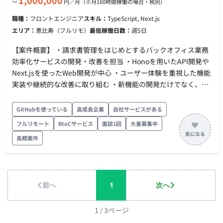
1,000,000
〜
円／月
（※月160時間稼働の場合・税別）
境：Docker ・AI：Claude Code / Cursor / Devin / CodeRabbit
/ ChatGPT / Gemini ・デザイン関連：Figma ・リポジトリ管
職種：
フロントエンジニア
スキル：
TypeScript, Next.js
理：GitHub ・CI/CD：AWS CodeBuild or GitHub Actions ・コ
エリア：
恵比寿（フルリモ）
最低稼働日数：
週5日
ミュニケーション：Slack ・オウンドメディア：Next.js,
microCMS ・Biz基盤： G suite ■開発体制 現在は、フロントエ
【案件概要】 ・請求書管理をはじめとするバックオフィス業務
ンドやバックエンドといった職域を限定せず、全員がフルスタ
効率化サービスの開発・改善を担当 ・Honoを用いたAPI開発や
ックエンジニアとして設計から実装まで一気通貫で開発に携わ
Next.jsを使ったWeb開発が中心 ・ユーザー体験を重視した機能
っています。 ＜チーム構成（計11名）＞ ・CTO： 1名 ・メンバ
実装や継続的な改善に取り組む ・新機能の開発だけでなく、既
ー： 4名（正社員 2名 / 業務委託 2名） ・オフショア：6名 ■働
存機能のUI/UX改善やパフォーマンス向上、安定したユーザー
き方のイメージ ・出社：週1～2出社が可能な方を求めています
体験の提供も重要な役割 ・プロダクトマネージャーやデザイナ
GitHubを使っている
高成長企業
自社サービスがある
※週1出社の場合は、立ち上がり期間（1ヶ月程を想定）は週
ーと連携しながら、仕様検討から実装、リリースまで一貫して
フルリモート
BtoCサービス
面談1回
大量募集中
2出社を想定しております。そのあとは週一出社をご依頼してお
関与 ・バックエンドとフロントエンドを合わせて開発を進め、
長期案件
ります。 （田町駅付近） ・稼働時間：日中にて4時間以上稼働
プロダクト全体を見据えた仕事に関わる 【作業内容】 ・バック
できる方（夜間、早朝稼働希望の方は対象外） ========= ※応
エンドエンジニアとして、請求書管理をはじめとするバックオ
募の際は、下記お答えいただけますと幸いです。 ①週に何回ご
フィス業務効率化サービスの開発・改善 ・Honoを用いたAPI開
出社可能かご記載下さい。※週1出社の場合は、立ち上がり期間
発 ・Next.jsを使ったWeb開発 ・ユーザー体験を重視した機能
前へ
1
次へ
（1ヶ月程を想定）は週2出社を想定しております。 →例：週〇
実装 ・既存機能のUI/UX改善 ・パフォーマンス向上 ・安定した
日出社可能、立ち上がり期は週〇日可能 ②長期の安定稼働をい
ユーザー体験の提供 ・プロダクトマネージャーやデザイナーと
ただける方を探しております。 差し支えない範囲で、直近3
連携した仕様検討、実装、リリース
1
/
3
ページ
案件の終了理由をお伺いしてもよろしいでしょうか。 →例：項