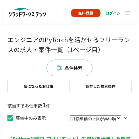
無料登録
ログイン
エンジニアのPyTorchを活かせるフリーラン
スの求人・案件一覧（1ページ目）
条件検索
気になったお仕事
保存した検索条件
1
該当するお仕事数
件
募集中のみ表示
【Python/週5日/フルリモート】生成AIを活用した架電