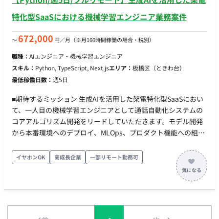
特化型SaaSにおける機械学習エンジニア業務案件
672,000
〜
円／月
（※月160時間稼働の場合・税別）
職種：
AIエンジニア・機械学習エンジニア
スキル：
Python, TypeScript, Next.js
エリア：
板橋区（ときわ台）
最低稼働日数：
週5日
■期待するミッション 生成AIを活用した架電特化型SaaSにおい
て、一人目の機械学習エンジニアとして通話自動化システムの
コアアルゴリズム開発をリードしていただきます。モデル開発
から本番環境へのデプロイ、MLOps、プロダクト機能への組み
込みまで、技術選定から実装・運用にいたるまで裁量を持って
推進し、最速でユーザー価値を届けることが期待されていま
イヤホンOK
高成長企業
一部リモート勤務可
す。 ■業務内容・担当工程 音声認識（ASR）モデルの研究開発
や最適化、音声合成（TTS）パイプラインの構築、LLMを活用し
たダイアログ生成・プロンプト設計、データパイプライン・
MLOpsの構築、および新規技術のリサーチやPoCから本番導入
までのロードマップ策定など、機械学習に関わる業務全般を担