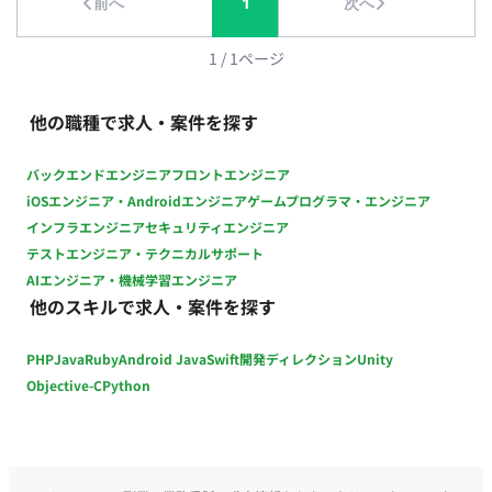
前へ
1
次へ
当していただきます。 担当工程：【要件定義・設計・実装・テ
スト・保守運用】 ■開発環境 - プログラミング：Python,
Node.js - FW：PyTorch, TensorFlow, FastAPI, TypeScript,
1
/
1
ページ
Express, Hono, Hugging Face Transformers, LangChain,
PyTorch-Lightning, AWS, Docker, Kubernetes, GitHub
他の職種で求人・案件を探す
Actions, Terraform, OpenAI, GPT-4o, Whisper, Twilio - DB：
PostgreSQL, pgvector, Pinecone - インフラ：EC2, EKS, S3,
バックエンドエンジニア
フロントエンジニア
SageMaker, RDS (Aurora Postgres) ■働き方 ・稼働量：週5日
iOSエンジニア・Androidエンジニア
ゲームプログラマ・エンジニア
・リモート稼働：フルリモート ・フレックス稼働：可能（コア
インフラエンジニア
セキュリティエンジニア
タイム 10:30～15:30） ・契約についての補足：将来的への正社
テストエンジニア・テクニカルサポート
員転換意向のある方がベストではございますが、企業のカルチ
AIエンジニア・機械学習エンジニア
ャーにマッチしていれば、業務委託の契約のままで継続して稼
他のスキルで求人・案件を探す
働いただくことも可能です。
PHP
Java
Ruby
Android Java
Swift
開発ディレクション
Unity
Objective-C
Python