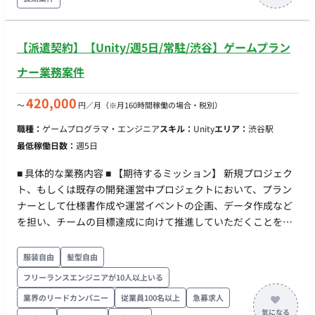
※ChatGPT、Claude、Geminiなどの生成AIを活用した開発が
可能です。 【担当工程】 設計・実装・テスト・保守運用 【チー
ム体制】 【開発環境】 プログラミング：C++ FW：Unity 【働き
【派遣契約】【Unity/週5日/常駐/渋谷】ゲームプラン
方】 ・契約形態：派遣契約（週20時間以上のため、社会保険加
ナー業務案件
入必須） ・稼働量：週5日 ・稼働曜日：月～金 ・稼働時間：
10:00～19:00（所定労働時間8H、休憩1H）※上長承認により
420,000
〜
円／月
（※月160時間稼働の場合・税別）
8:00～11:00始業の時差出勤可 ・働き方：常駐 ・交通費：支給
・時給：2,500円～3,200円 ※スキル・経験によって変動 ・その
職種：
ゲームプログラマ・エンジニア
スキル：
Unity
エリア：
渋谷駅
他：月末締め、25日支払い
最低稼働日数：
週5日
■ 具体的な業務内容 ■ 【期待するミッション】 新規プロジェク
ト、もしくは既存の開発運営中プロジェクトにおいて、プラン
ナーとして仕様書作成や運営イベントの企画、データ作成など
を担い、チームの目標達成に向けて推進していただくことを期
待しています。 ■ 【業務内容】 【仕様書・データ作成およびバ
ランス調整】 新規機能や改善などの仕様書作成、レベルデザイ
服装自由
髪型自由
ンやバランス調整、マスターデータの作成を行っていただきま
フリーランスエンジニアが10人以上いる
す。 【シナリオ・スクリプト作成】 ゲーム内のシナリオやスク
業界のリードカンパニー
従業員100名以上
急募求人
リプトの作成を担当していただきます。 【進行管理および他セ