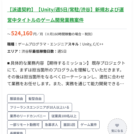
【派遣契約】【Unity/週5日/常駐/渋谷】新規および運
営中タイトルのゲーム開発業務案件
524,160
〜
円／月
（※月160時間稼働の場合・税別）
職種：
ゲームプログラマ・エンジニア
スキル：
Unity, C/C++
エリア：
渋谷駅
最低稼働日数：
週5日
■ 具体的な業務内容 【期待するミッション】 既存プロジェクト
にて、まずは担当箇所のプログラムを理解していただきます。
その後は担当箇所をなるべくローテーションし、適性に合わせ
て業務をお任せします。また、実務を通じて能力開発できるよ
う、未経験分野にもチャレンジしていただきます。ゆくゆくは
小チームのリーダーやサブリーダー、さらにはリードエンジニ
服装自由
髪型自由
アとしてご活躍いただくことを期待しています。 【業務内容】
フリーランスエンジニアが10人以上いる
・モバイル、コンシューマーゲーム機、PC、VRヘッドセットな
業界のリードカンパニー
従業員100名以上
どのゲームの設計/開発/テスト/運営 ・ツールの開発（運用、デ
バッグ、自動化ツールなど） ・コードレビュー、リファクタリ
一部リモート勤務可
急募求人
面談1回
ゲーム案件
ングなど最適化 ・他セクション・外部スタッフとの調整
長期案件