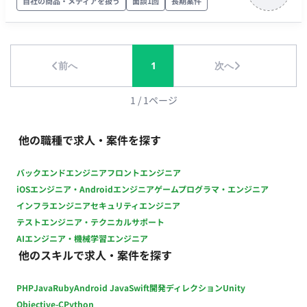
各決済会社のデータと自社システムの決済データとの突合・差
自社の商品・メディアを扱う
面談1回
長期案件
分調査および補正調査（最初の数ヶ月は前任者が付き添いサポ
ートします） 【月末作業（15日以降）】 Excel（関数設定済
み）を使用した月次数値チェック作業 あらかじめ用意された
SQLを実行し、結果をExcelなどに抽出・体裁調整を行う月次レ
前へ
1
次へ
ポート作成（決済系6～9件、その他5件） 【その他作業（突発
的業務）】 社内ツールの利用者アカウント発行業務（他チーム
1
/
1
ページ
や協力会社からの依頼対応） 決済会社へのキャンセル申請処
理、その他事務的な作業の代行 ■チーム体制 バックエンド運用
他の職種で求人・案件を探す
保守チームへの配属となります。リーダーや前任者が在籍して
おり、わからない点を聞きやすい環境が整っています。 ■業務
バックエンドエンジニア
フロントエンジニア
の流れ 毎月の営業日スケジュール（月初・月末）に沿ってルー
iOSエンジニア・Androidエンジニア
ゲームプログラマ・エンジニア
ティン作業を行いながら、随時発生するアカウント発行やキャ
ンセル申請などの突発的なタスクに対応していただきます。マ
インフラエンジニア
セキュリティエンジニア
ニュアルが完備されている業務も多いため、手順に沿って正確
テストエンジニア・テクニカルサポート
に進めていただきます。 ■開発環境（言語、FW、DB、インフ
AIエンジニア・機械学習エンジニア
ラ、ツール） OS・環境：ターミナル操作 データベース：
他のスキルで求人・案件を探す
SQL（SELECT、INSERTなど） ツール：Excel（関数、ショート
カットキー）、PowerPoint その他：VB（読解が発生する可能
PHP
Java
Ruby
Android Java
Swift
開発ディレクション
Unity
性あり） ■開発フェーズと予定 既存の動画配信サービスの運用
Objective-C
Python