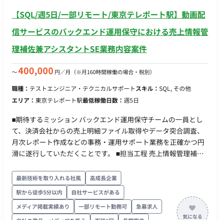
ン）の構築をお任せします。既存のエフェクト素材、キャラク
【SQL/週5日/一部リモート/東京テレポート駅】動画配
ターモーションを専用ツール（タイムライン等）上で組み合わ
信サービスのバックエンド運用保守における売上情報管
せる作業や、カメラのアングル、カット割り、揺れ（シェイ
ク）、ヒットストップなどのカメラワークおよびタイミングの
理補佐兼アシスタントSE業務内容案件
調整がメインとなります。 ■ 【チーム体制】 ・デザイン部：約
40名 ■ 【働き方】 ・契約形態：派遣契約（週20時間以上のた
400,000
〜
円／月
（※月160時間稼働の場合・税別）
め、社会保険加入必須） ・稼働量：週5日 ・稼働曜日：月～金
・稼働時間：10:00～19:00（所定労働時間8H、休憩1H）※上
職種：
テストエンジニア・テクニカルサポート
スキル：
SQL, その他
長承認により始業時間8:00～11:00の範囲で時差出勤可 ・働き
エリア：
東京テレポート駅
最低稼働日数：
週5日
方：一部リモート（東京都渋谷区）※上長の許可があれば週2日
■期待するミッション バックエンド運用保守チームの一員とし
まではリモート可（業務に慣れるまではフル出社） ・交通費：
て、決済会社からの売上明細ファイル取得やデータ突合調査、
支給 ・時給：2,500円～2,800円 ※スキル・経験によって変動
月次レポート作成などの事務・運用サポート業務を正確かつ円
・その他：月末締め、25日支払い
滑に遂行していただくことです。 ■担当工程 売上情報管理補佐
およびアシスタントSE業務全般をご担当いただきます。 ※全て
の業務をすぐに請け負うのは難しいため、まずは分担して対応
最新技術を取り入れる社風
高成長企業
いただき、徐々に業務に慣れていただく想定です。 【月初作業
駅から徒歩5分以内
自社サービスがある
（1～15営業日目）】 各決済会社（計17社）の管理画面から売
メディア掲載実績あり
一部リモート勤務可
急募求人
上明細ファイルを取得し、社内ツールへアップロードする作業