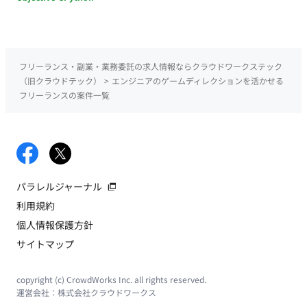
保守・データ管理フェーズとなります。まずはマニュアルのあ
る作業から着手し、数ヶ月かけて徐々に難易度の高い調査業務
などを引き継いでいただく予定です。 ■案件の魅力 国内最大級
の動画配信サービスを支えるバックエンドチームで、データの
フリーランス・副業・業務委託の求人情報ならクラウドワークステック
仕組みや運用の流れを学ぶことができます。マニュアルやサポ
（旧クラウドテック）
>
エンジニアのゲームディレクションを活かせる
ート体制がしっかりしているため、IT知識を活かして着実にス
フリーランスの案件一覧
テップアップしたい方に最適な環境です。 ■リモート稼働につ
いて 週3回（月曜、火曜、木曜）の出社を基本とし、残りの稼
働日はリモートワークが可能です。 ■働き方（時短・フレック
ス・土日夜間可否） 基本の稼働時間は10：00～19：00となり
ます。時短や土日夜間の稼働は原則不可となります。
パラレルジャーナル
利用規約
個人情報保護方針
サイトマップ
copyright (c) CrowdWorks Inc. all rights reserved.
運営会社：
株式会社クラウドワークス