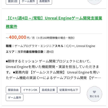
クションとの連携】 担当業務の進行管理および他セクションと
面談1回
ゲーム案件
長期案件
の連携、課題解決を行っていただきます。 ※入社後～6か月間
は、現在開発運営中の既存プロジェクトにて、1組織・1セクシ
【C++/週4日～/常駐】Unreal Engineゲーム開発支援業
ョン内でプランナーとして仕様書の作成や運営イベントの企
画、データ作成、キャラクターの設計などを担っていただきま
務案件
す。 ■ 【チーム体制】 ・定期的にチームでミーティングを実施
・上司や管理者にも意見を言いやすい環境 ・業務についてのコ
400,000
〜
円／月
（※月160時間稼働の場合・税別）
ミュニケーションが頻繁に行われる活気がある雰囲気 ■ 【働き
方】 ・契約形態：派遣契約 （週20時間以上のため、社会保険加
職種：
ゲームプログラマ・エンジニア
スキル：
C/C++, Unreal Engine
入必須） ・稼働量：週5日 ・稼働曜日：月〜金 ・稼働時間：
エリア：
浅草橋
最低稼働日数：
週4日
10:00～19:00（所定労働時間8H、休憩1H）※上長が認めた場
■期待するミッション ゲーム開発プロジェクトにおいて、
合、始業時間8:00～11:00の範囲で時差出勤可 ・働き方：常駐
Unreal Engineを用いた機能開発・実装を担当していただきま
（東京都渋谷区） ・交通費：支給 ・時給：2000円～2500円 ※
す。 ■業務内容 【ゲームシステム開発】 Unreal Engineを用い
スキル・経験によって変動 月末締め、25日支払い ■ 【期待する
たゲーム機能の実装 C++によるゲームプログラム開発 【ゲーム
ミッション】 制作現場の中核メンバーとして、周囲のデザイナ
開発】 コンシューマーゲーム開発 チームメンバーとの連携によ
ーや企画・開発メンバーと連携し、ゲームの魅力を最大限に引
る開発業務 ■働き方 稼働量：週5日 リモート稼働：不可 勤務
き出すテンポの良い爽快なバトル演出を形にしていただくこと
服装自由
イヤホンOK
高成長企業
従業員99名以下
地：東京都（優先）※静岡・札幌拠点あり 本社：浅草橋駅
を期待しています。 ■ 【業務内容・担当工程】 【演出・カット
ゲーム案件
シーン制作】 RPGのバトルシーンにおける、魔法攻撃や必殺技
の発動時などのカメラワークを含めた一連の演出（カットシー