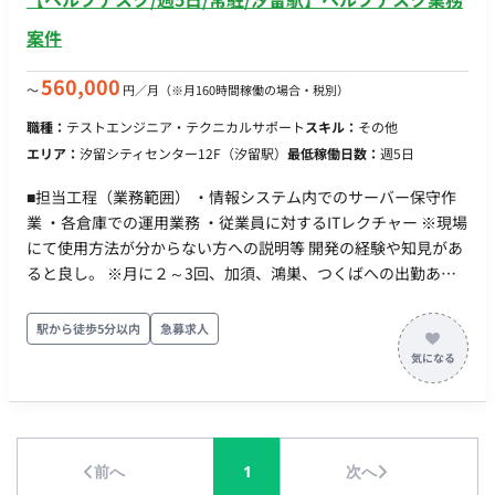
案件
560,000
〜
円／月
（※月160時間稼働の場合・税別）
職種：
テストエンジニア・テクニカルサポート
スキル：
その他
エリア：
汐留シティセンター12F（汐留駅）
最低稼働日数：
週5日
■担当工程（業務範囲） ・情報システム内でのサーバー保守作
業 ・各倉庫での運用業務 ・従業員に対するITレクチャー ※現場
にて使用方法が分からない方への説明等 開発の経験や知見があ
ると良し。 ※月に２～3回、加須、鴻巣、つくばへの出勤あり
週5日出勤 勤務時間：9：00～17：30（残業無しほぼ定時）
【備考】 ・PC貸与
駅から徒歩5分以内
急募求人
前へ
1
次へ