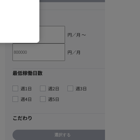
単価
円／月 〜
円／月
最低稼働日数
週1日
週2日
週3日
週4日
週5日
こだわり
選択する