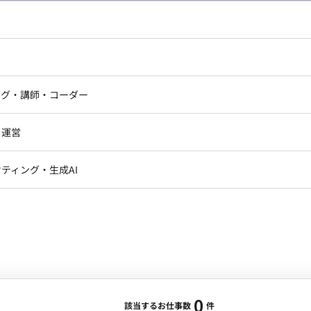
し広い条件設定で検索してみてください。
ドエンジニア
フロントエンジニア
ニア・Androidエンジニア
ゲームプログラマ・エンジニ
アートディレクター・クリエイ
ナー・UI/UXデザイナー
ンジニア
セキュリティエンジニア
ング・講師・コーダー
ター
ジニア・テクニカルサポート
AIエンジニア・機械学習エン
ー
Webライター
クデザイナー・CGデザイナー・イ
ジニア・Androidエンジニア
ゲームプログラマ・エンジニア
・運営
ター
ンジニア・テクニカルサポート
AIエンジニア・機械学習エンジニア
訳・その他ライター
レクター・プロデューサー・プロジェ
データアナリスト・データサ
ティング・生成AI
ジャー
・メディア運用
DX推進
ン
Unity
Objective-C
Python
ンサルタント・ITコンサルタント
ント・企画・セールス
採用・組織開発・制度設計
エンジニアリング
0
該当するお仕事数
件