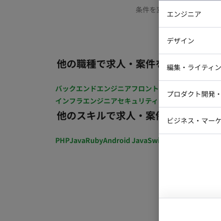
条件を変更するか、もう少
エンジニア
バックエン
デザイン
iOSエンジ
他の職種で求人・案件を探す
Webデザイ
インフラエ
編集・ライティ
テストエン
Webコーダ
グラフィッ
バックエンドエンジニア
フロントエンジニア
iOSエン
プロダクト開発
ラストレー
インフラエンジニア
セキュリティエンジニア
テストエ
編集者・翻
他のスキルで求人・案件を探す
Webディ
ビジネス・マーケ
クトマネー
マーケター
PHP
Java
Ruby
Android Java
Swift
開発ディレクショ
システムコ
コンサルタ
プロンプト