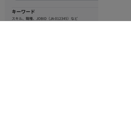
キーワード
スキル、職種、JOBID（JA-012345）など
0
該当するお仕事数
件
この条件で絞り込む
ル
利用規約
個人情報保護方針
サイトマップ