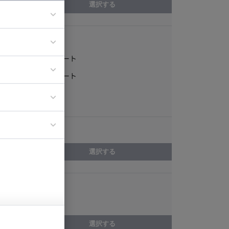
選択する
稼働形態
ア
フルリモート
ティブディレク
一部リモート
ジニア
常駐
エリア
イエンティスト
選択する
スキル
Django
選択する