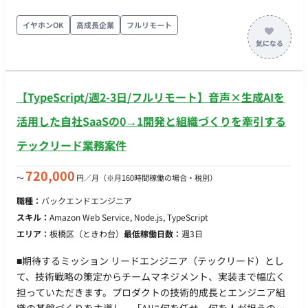
て「活用しやすいデータ構造（CSV/Excel等）」で出力するまで
の仕組みづくりと実抽出フェーズにおける技術支援を期待して
イヤホンOK
高成長企業
フルリモート
います。 ■業務内容・担当工程 駅前ベンチ周辺の定点カメラ映
像（9:00〜17:00の1日8時間×計14日間分）をインプットと
し、以下のデータを抽出する簡易システムまたはスクリプトの
構築・運用をご担当いただきます。 ・時間帯ごとの利用人数カ
【TypeScript/週2-3日/フルリモート】音声×生成AIを
ウント ・利用者の属性分析（年齢・性別） ・利用者の行動内容
分析（スマホ操作、食事など ※人数・属性と分けての抽出も
活用した自社SaaSの0→1開発と組織づくりを牽引する
可） 開発したシステムを用いて実際の撮影データを処理し、
テックリード業務案件
CSVやExcel等の扱いやすい数値データとして出力するまで伴走
していただきます。（現場への赴任は不要、映像データの送受
720,000
〜
円／月
（※月160時間稼働の場合・税別）
信および開発はすべてリモートで完結します） 【担当工程】 要
件定義・設計・実装・テスト・保守運用 ■チーム体制 ・プロダ
職種：
バックエンドエンジニア
クトオーナー：1名 ・AI/データエンジニア（今回募集）：1名 ■
スキル：
Amazon Web Service, Node.js, TypeScript
開発環境 ・プログラミング：Python ・FW：Google AI Studio
エリア：
板橋区（ときわ台）
最低稼働日数：
週3日
(Gemini API) などのLLM/VLM環境、またはOpenCV等の画像処
理ライブラリ（選定からお任せします） ■働き方 ・稼働量：週3
■期待するミッション リードエンジニア（テックリード）とし
日〜（3ヶ月間で合計160時間程度を想定） ※稼働バランスのイ
て、技術戦略の策定からチームマネジメント、実装まで幅広く
メージ：1ヶ月目 32時間（要件整理・技術選定）/ 2ヶ月目 96時
担っていただきます。プロダクトの技術的成長とエンジニア組
間（システム構築・テスト）/ 3ヶ月目 32時間（10月の撮影デ