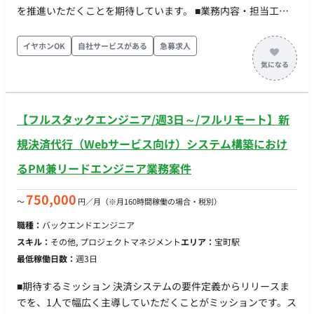
の方に参画いただいている企業様です。 ■求める人物像 ・新し
・参画日：即日 ・勤務日数 ：月80時間以上 ・PC貸与(Mac) ・
を推進いただくことを期待しています。 ■業務内容・担当工程
いモデルや機能が出たら、まず自分で動かして試す。「これ使
基本フルリモートだが、必要に応じて出社いただけるとありが
【ROS2を利用したロボットシステム開発】 ・ROS2環境での開
えそう、試しましょう」と自分から動ける。 ・検証を検証で終
たいです。
発 ・Linux（Ubuntu）環境での開発 ・ロボット制御関連機能
イヤホンOK
自社サービスがある
急募求人
わらせず、現場の実PJに載せて成果（数字・定着）まで持って
の実装 【フロントエンド開発】 ・TypeScriptを用いた画面開発
いける。 ・クライアント対応で人が消耗している状況を、技術
・UI/UX改善 ・管理画面や操作画面の設計・実装 【シミュレー
（AI）で解消することを面白がれる方。 ■働き方 ・参画日：即
ション環境構築・活用】 ・Gazeboを利用したシミュレーショ
日 ・勤務日数 ：月80時間以上 ・PC貸与(Mac) ・基本フルリモ
ン環境の活用 ・Unity等の3Dシミュレーション経験を活かした
ートだが、必要に応じて出社いただけるとありがたいです。
【フルスタックエンジニア/週3日～/フルリモート】新
開発 技術： ・ROS ・Gazebo ■働き方 ・稼働量：月80時間～ ・
リモート稼働：可能 ・フレックス稼働：可能（シミュレータと
規決済代行（Webサービス向け）システム構築におけ
実機には差異がございますので、実機検証の際はその場で原因
るPM兼リードエンジニア業務案件
究明・デバッグのため立ち会って頂く必要がございます） ・契
約期間：長期予定（約1年） ・開始時期：2026年7月後半～8月
750,000
〜
円／月
（※月160時間稼働の場合・税別）
頃予定
職種：
バックエンドエンジニア
スキル：
その他, プロジェクトマネジメント
エリア：
宝町駅
最低稼働日数：
週3日
■期待するミッション 決済システムの要件定義からリリースま
でを、1人で幅広く主導していただくことがミッションです。ス