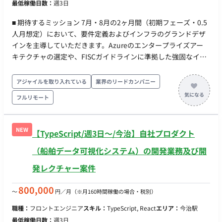
最低稼働日数：
週3日
■ 期待するミッション 7月・8月の2ヶ月間（初期フェーズ・0.5
人月想定）において、要件定義およびインフラのグランドデザ
インを主導していただきます。Azureのエンタープライズアー
キテクチャの選定や、FISCガイドラインに準拠した強固なイン
フラ基盤の方針を確立し、後続の設計・構築フェーズへ円滑に
バトンを繋ぐことがミッションです。 ※本フェーズが終了した
アジャイルを取り入れている
業界のリードカンパニー
後は、継続して設計・構築フェーズに携わっていただく予定で
フルリモート
す。 ■ 業務内容・担当工程 【インフラ要件定義・方針策定】 新
規構築におけるAzureインフラのグランドデザイン、およびネ
ットワーク構成（Hub-Spoke構成、Azureランディングゾーン
NEW
【TypeScript/週3日〜/今治】自社プロダクト
の選定など）の方針打ち出し。 【非機能要件の整理・定義】 シ
ステム特性に応じたCI/CDパイプライン、統合監視、ログ管理・
（船舶データ可視化システム）の開発業務及び開
監査要件の策定。 【金融セキュリティ・FISC準拠対応】 金融向
発レクチャー案件
けクラウドガイドラインやFISCフレームワークを深く理解し、
インフラ構成へ落とし込むための検討。 【ステークホルダーと
800,000
〜
円／月
（※月160時間稼働の場合・税別）
の合意形成】 プロジェクトメンバーとの要件整理に加え、必要
に応じてエンドユーザー（銀行）との打ち合わせ・調整への同
職種：
フロントエンジニア
スキル：
TypeScript, React
エリア：
今治駅
席。 ■ 開発環境・技術スタック クラウド環境: Azure (Azure
最低稼働日数：
週3日