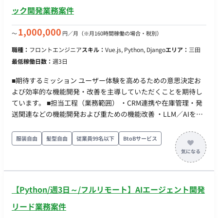
GCP環境へ一括デプロイできる仕組みの構築。 ・顧客側AWS環
ック開発業務案件
境への移植に伴う設定・環境差分の調整。
1,000,000
〜
円／月
（※月160時間稼働の場合・税別）
職種：
フロントエンジニア
スキル：
Vue.js, Python, Django
エリア：
三田
最低稼働日数：
週3日
■期待するミッション ユーザー体験を高めるための意思決定お
よび効率的な機能開発・改善を主導していただくことを期待し
ています。 ■担当工程（業務範囲） ・CRM連携や在庫管理・発
送関連などの機能開発および重ための機能改善 ・LLM／AIを活
用した効率的な開発およびユーザー体験を踏まえた意思決定 ・
プロダクト仕様策定および開発業務 ■開発環境 ・プログラミン
服装自由
髪型自由
従業員99名以下
BtoBサービス
グ：Python, JavaScript, TypeScript ・FW：Django, Vue.js ・
DB： ・インフラ：Google Cloud
【Python/週3日～/フルリモート】AIエージェント開発
リード業務案件