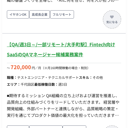
織の基盤づくりを主導し、「AIに何を任せ、何を人が担うの
ータ解析・運用サポート） ・リモート稼働：フルリモート ・フ
か」を定義した効率的な開発体制の構築に貢献することが期待
レックス稼働：可能
されています。 ■業務内容・担当工程 音声処理パイプラインの
イヤホンOK
高成長企業
フルリモート
最適化、同時通話対応に向けたスケービリティ設計、Web管理
画面のフルスタック開発、データベース設計、インフラ設計・
構築など、仕様検討から実装、運用改善まで一気通貫で携わっ
ていただきます。 担当工程：【要件定義・設計・実装・テス
【QA/週3日～/一部リモート/大手町駅】Fintech向け
ト・保守運用】 ■チーム体制 ・全体：5名（正社員4名、業務委
託1名 ※ハイレイヤー2名含む） ・プロダクトオーナー（代
SaaSのQAマネージャー候補業務案件
表）：1名 ・エンジニア（AI、フルスタック、インフラ等）：4
名 ■開発環境 - プログラミング：TypeScript, Python - FW：
720,000
〜
円／月
（※月160時間稼働の場合・税別）
Next.js, Node.js, React, FastAPI, Tailwind CSS - DB：
職種：
テストエンジニア・テクニカルサポート
スキル：
その他
PostgreSQL - インフラ：AWS, Vercel, Docker, GitHub Actions,
エリア：
千代田区
最低稼働日数：
週3日
GitHub, Notion, Linear, ChatGPT, LangChain, Claude,
Gemini, Cursor, Devin, v0, LangSmith ■働き方 - 稼働量：週2
■期待するミッション QA組織の立ち上げおよび運営を推進し、
日〜週3日 - リモート稼働：フルリモート - フレックス稼働：相
品質向上の仕組みづくりをリードしていただきます。 経営層や
談可
開発組織、外部パートナーと連携しながら、品質戦略の策定・
実行を通じてプロダクト価値の最大化を担っていただきます。
■業務内容・担当工程 【QA戦略立案・推進】 ・品質方針および