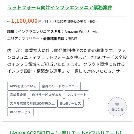
【マイクロサービス開発】 DDDを踏まえたサービス境界の設計
ラットフォーム向けインフラエンジニア業務案件
分散SQL（HTAP）基盤との連携 切り戻しを考慮した設計 ■働き
方 稼働量：週3日～（要相談） リモート稼働：リモート ※王子
1,100,000
〜
円／月
（※月160時間稼働の場合・税別）
駅出社できると尚可
職種：
インフラエンジニア
スキル：
Amazon Web Service
エリア：
フルリモート
最低稼働日数：
週3日
内 容： 事業拡大に伴う開発体制強化のための募集です。 ファ
ンコミュニティプラットフォームを中心としたtoCサービス全般
のインフラ領域をご担当いただきます。 クラウド環境における
インフラ設計・構築から運用まで一貫して対応いただき、サー
ビスの安定運用および拡張性向上に向けた改善施策の推進をお
任せします。
AWSを使っている
業界のリードカンパニー
高成長企業
自社サービスがある
フルリモート
スキル次第で月額100万円以上
BtoBサービス
BtoCサービス
【Azure,GCP/週3日～/一部リモートorフルリモート】