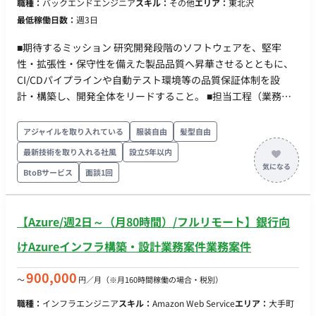
職種：
バックエンドエンジニア
スキル：
その他
エリア：
東北沢
最低稼働日数：
週3日
■期待するミッション 研究開発段階のソフトウェアを、堅牢
性・拡張性・保守性を備えた製品品質へ昇華させるとともに、
CI/CDパイプラインや自動テスト環境等の品質保証体制を設
計・構築し、開発全体をリードすること。 ■担当工程（業務範
囲） ・ 小型軽量海中ロボット（AUV/UUV）の中核制御システ
ム開発の主導 ・ CI/CDパイプライン、自動テスト・シミュレー
アジャイルを取り入れている
服装自由
髪型自由
ション環境の設計および構築 ・ ブランチ戦略やコードレビュー
最新技術を取り入れる社風
設立5年以内
方針の策定と運用 ■稼働について 必要に応じて出社をお願いす
BtoBサービス
面談1回
る可能性がございます。
【Azure/週2日～（月80時間）/フルリモート】銀行向
けAzureインフラ構築・設計業務案件業務案件
900,000
〜
円／月
（※月160時間稼働の場合・税別）
職種：
インフラエンジニア
スキル：
Amazon Web Service
エリア：
大手町