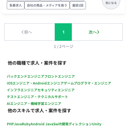
パフォーマンス改善 ・スケーラビリティ改善 ・技術的負債の解
急募求人
自社の商品・メディアを扱う
面談1回
消 ・コードレビュー 【データベース設計】 ・RDBMSのスキー
マ設計 ・SQLチューニング ・クエリ最適化 ・データ整合性管理
【開発生産性向上】 ・AIツールを活用した実装支援 ・ドキュメ
ント作成 ・リファクタリング推進 ・開発プロセス改善 ■開発環
前へ
1
次へ
境 プログラミング言語 ・Java ・Python ・JavaScript FW ・
Spring ・Spring Boot DB ・PostgreSQL ・MySQL インフラ ・
AWS ・GCP ■働き方 ・稼働量：週3日程度（月96時間を想定）
1
/
2
ページ
・リモート稼働：リモート可能（週1回出社が最初は必要となり
ます）
他の職種で求人・案件を探す
バックエンドエンジニア
フロントエンジニア
iOSエンジニア・Androidエンジニア
ゲームプログラマ・エンジニア
インフラエンジニア
セキュリティエンジニア
テストエンジニア・テクニカルサポート
AIエンジニア・機械学習エンジニア
他のスキルで求人・案件を探す
PHP
Java
Ruby
Android Java
Swift
開発ディレクション
Unity