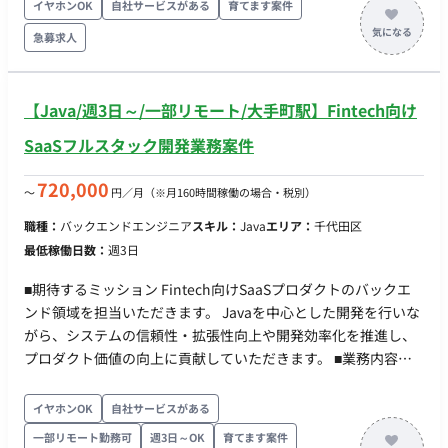
KPIの策定支援 ・QA戦略およびロードマップの立案・推進 ・経
イヤホンOK
自社サービスがある
育てます案件
営層へのレポーティング 【品質管理体制の構築】 ・品質基準の
急募求人
策定 ・リリース承認フローの整備 ・品質メトリクスの設計およ
び可視化 【外部パートナー管理】 ・委託先との連携 ・進捗管
理 ・成果物品質の確認 【ステークホルダー調整】 ・開発チー
【Java/週3日～/一部リモート/大手町駅】Fintech向け
ムとの連携 ・PdMとの調整 ・CS部門との合意形成 ■働き方 ・
稼働量：週3日～週5日 ・リモート稼働：リモート可能（週1回
SaaSフルスタック開発業務案件
出社が最初は必要となります） ※長期参画可能です
720,000
〜
円／月
（※月160時間稼働の場合・税別）
職種：
バックエンドエンジニア
スキル：
Java
エリア：
千代田区
最低稼働日数：
週3日
■期待するミッション Fintech向けSaaSプロダクトのバックエ
ンド領域を担当いただきます。 Javaを中心とした開発を行いな
がら、システムの信頼性・拡張性向上や開発効率化を推進し、
プロダクト価値の向上に貢献していただきます。 ■業務内容・
担当工程 【バックエンド開発】 ・Javaを用いたAPI開発 ・バッ
チ処理の設計および開発 ・テストコード作成 ・保守運用対応
イヤホンOK
自社サービスがある
【アーキテクチャ設計】 ・バックエンドアーキテクチャ設計 ・
一部リモート勤務可
週3日～OK
育てます案件