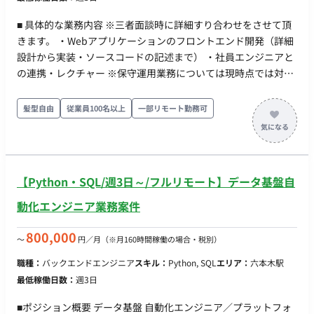
Landing Zones, Azure Virtual Desktop 等) ネットワーク: Hub-
Spoke構成, 各種VNet設計 IaC / CI/CD: Terraform, Azure
■ 具体的な業務内容 ※三者面談時に詳細すり合わせをさせて頂
DevOps その他: FISC安全対策基準への準拠設計 ■ 働き方・稼働
きます。 ・Webアプリケーションのフロントエンド開発（詳細
条件 開始時期: 2026年7月第1週（調整により7月1日〜） 稼働
設計から実装・ソースコードの記述まで） ・社員エンジニアと
量: 週2日〜（月80時間・0.5人月想定。柔軟な時間調整、また
の連携・レクチャー ※保守運用業務については現時点では対象
は0.5人月相応の稼働） リモート稼働: フルリモート（常駐な
外となっています。 ■ 開発環境 言語：TypeScript, JavaScript
し） フレックス稼働: 可能（コアタイムなしのマンスリーフレ
FW：React ツール・インフラ（社内利用実績）：DynamoDB,
髪型自由
従業員100名以上
一部リモート勤務可
ックス制度あり） PC環境: 企業側よりPC貸与の可能性あり（調
PostgreSQL などのクラウド環境 ■ チーム体制 ITシステム開発
整中）
課 / ITシステムグループ ■稼働時間 ※三者面談時に詳細すり合
わせをさせて頂きます。 一部ご出社のご相談等もさせて頂けれ
ばと存じます。(愛媛県今治市) ■ 必須スキル ・Reactおよび
【Python・SQL/週3日～/フルリモート】データ基盤自
TypeScriptを使用したWebアプリケーションのフロントエンド
開発経験 ・詳細設計から実装までご自身で自走して手を動かせ
動化エンジニア業務案件
るスキル ■歓迎スキル ・DynamoDBやPostgreSQLなどのデー
タベース・クラウドに関する知識（必須ではありません） ・船
800,000
〜
円／月
（※月160時間稼働の場合・税別）
舶・海運・船に関する知識・業界知見（必須ではありません）
職種：
バックエンドエンジニア
スキル：
Python, SQL
エリア：
六本木駅
最低稼働日数：
週3日
■ポジション概要 データ基盤 自動化エンジニア／プラットフォ