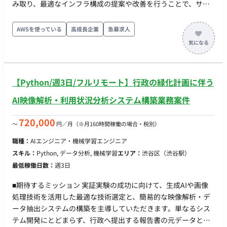
み取り、最適なインフラ構成の提案や改善を行うことで、サー
ビスの安定稼働と品質向上に貢献することを期待しています。
■ 具体的な業務内容 ・クライアントとのコミュニケーションを
AWSを使っている
高成長企業
急募求人
通じたインフラ要件の定義 ・AWS環境および物理/仮想サーバ
ー環境の設計・構築 ・CloudFormationやAnsibleを用いたプロ
ビジョニングの自動化 ・Webシステムの運用保守、障害対応
（2次対応）、改善提案 ・運用手順書の作成やナレッジの共有
【Python/週3日/フルリモート】行政の緑化計画に伴う
・システムの脆弱性対応およびレポート作成 ※プロジェクトが
複数あるため、適性に合わせてアサインさせていただきます。
AI映像解析・利用状況分析システム構築業務案件
■働き方 ・月の稼働量： 応相談（目安は月96時間〜160時間で
すがスキルに応じて変更可能です） ・フルリモート稼働： 可能
720,000
〜
円／月
（※月160時間稼働の場合・税別）
・フレックス稼働： 可能
職種：
AIエンジニア・機械学習エンジニア
スキル：
Python, データ分析, 機械学習
エリア：
渋谷区（渋谷駅）
最低稼働日数：
週3日
■期待するミッション 実証実験の成功に向けて、生成AIや画像
処理技術を活用した最適な技術選定と、簡易的な映像解析・デ
ータ抽出システムの構築を主導していただきます。単なるシス
テム開発にとどまらず、行政へ提出する報告書の元データとし