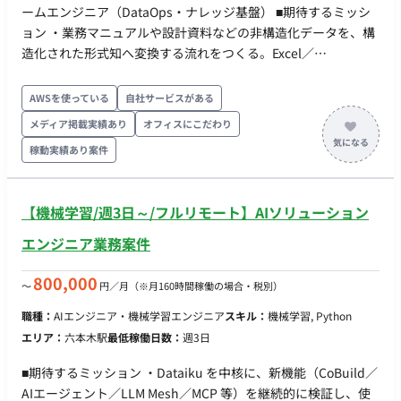
ームエンジニア（DataOps・ナレッジ基盤） ■期待するミッシ
ョン ・業務マニュアルや設計資料などの非構造化データを、構
造化された形式知へ変換する流れをつくる。Excel／
PowerPoint／Word／PDF に散在する指標・用語・業務ルール
を、機械可読な形へ落とし、基盤へ継続的に反映する。 ・形式
AWSを使っている
自社サービスがある
知をオントロジー／セマンティックモデル、AIが参照・実行で
メディア掲載実績あり
オフィスにこだわり
きるスキルの形で蓄積し、人と機械の双方が再利用できる資産
稼動実績あり案件
に育てる。 ・GitHub Actions を軸に、データ基盤
（Databricks）の構成管理・デプロイを自動化し、手作業に依
存した反映フローを継続的に回る仕組みへ置き換える。 ・「作
【機械学習/週3日～/フルリモート】AIソリューション
って終わりにしない」——検証・構築から運用・ナレッジ化・
他PJへの横展開までを自分ごとで完遂する。 ■業務内容 ・非構
エンジニア業務案件
造化データの構造化パイプラインの検証・構築：Excel／
PowerPoint／Word／PDF の業務マニュアル・設計資料から、
800,000
〜
円／月
（※月160時間稼働の場合・税別）
指標・用語・業務ルールを抽出し、構造化データへ変換する仕
職種：
AIエンジニア・機械学習エンジニア
スキル：
機械学習, Python
組みを、検証を経たうえで構築する。LLM を用いた抽出の精度
エリア：
六本木駅
最低稼働日数：
週3日
評価と、人の確認を挟む経路の設計を含む。 ・形式知の蓄積設
計（オントロジー／セマンティック／スキル）：抽出した定義
■期待するミッション ・Dataiku を中核に、新機能（CoBuild／
を、用語間の関係を持つオントロジー／セマンティックモデル
AIエージェント／LLM Mesh／MCP 等）を継続的に検証し、使