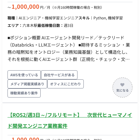
1,000,000
〜
円／月
（※月160時間稼働の場合・税別）
職種：
AIエンジニア・機械学習エンジニア
スキル：
Python, 機械学習
エリア：
六本木駅
最低稼働日数：
週3日
■ポジション概要 AIエージェント開発リード／テックリード
（Databricks・LLMエージェント） ■期待するミッション ・業
務の暗黙知をオントロジー（業務知識基盤）として構造化し、
それを根拠に動くAIエージェント群（正規化・チェック・文章
生成）と検証・承認アプリを Databricks 上に構築する。 ・
「作って終わりにしない」——設計・実装から現場での実用テ
AWSを使っている
自社サービスがある
スト・チューニングまでを自分ごとで完遂し、クライアント側
メディア掲載実績あり
オフィスにこだわり
が自走できる状態に引き渡す。 ・インターンを手足に使い、技
稼動実績あり案件
術リードとして開発を前に進める。自分で書くだけでなく、タ
スクに割って渡し、レビューして品質を担保する。 ■業務内容
・エージェント開発：LLM＋ルールで、確定項目の突合・正誤
【ROS2/週3日～/フルリモート】 次世代ヒューマノイ
チェック、記載ルール違反や誤植の検査、商品説明文の生成を
行うエージェントを実装する。生成結果には根拠と信頼度を付
ド開発エンジニア業務案件
与する。 ・オントロジー実装：整理された記載ルール・禁則・
用語の定義を、AIが参照できるデータ構造（セマンティック定
1,000,000