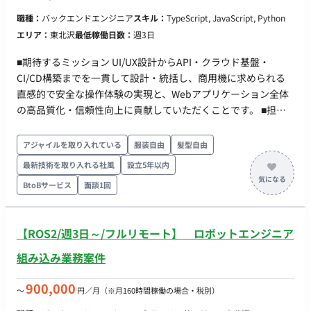
職種：
バックエンドエンジニア
スキル：
TypeScript, JavaScript, Python
エリア：
東北沢
最低稼働日数：
週3日
■期待するミッション UI/UX設計からAPI・クラウド基盤・
CI/CD構築までを一貫して設計・統括し、商用機に求められる
直感的で安全な操作体験の実現と、Webアプリケーション全体
の高品質化・信頼性向上に貢献していただくことです。 ■担当
工程（業務範囲） 小型軽量海中ロボット（AUV/UUV）の管制用
プラットフォームにおける、フロントエンド・バックエンドの
アジャイルを取り入れている
服装自由
髪型自由
設計および実装業務を担当していただきます。UI/UXデザイナー
最新技術を取り入れる社風
設立5年以内
やロボット・制御エンジニアと連携し、リアルタイムデータの
BtoBサービス
面談1回
可視化やシステム全体の構築を主導していただきます ■開発環
境 ・ プログラミング：TypeScript, JavaScript, Python ・ FW：
React, Next.js, ROS2 ・ DB： ・ インフラ：AWS, GitHub
【ROS2/週3日～/フルリモート】 ロボットエンジニア
Actions
組み込み業務案件
900,000
〜
円／月
（※月160時間稼働の場合・税別）