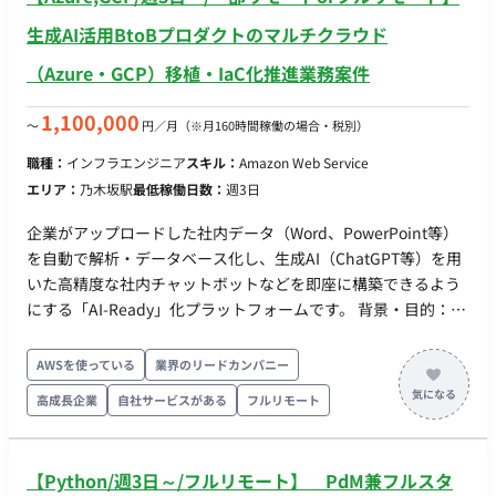
生成AI活用BtoBプロダクトのマルチクラウド
（Azure・GCP）移植・IaC化推進業務案件
1,100,000
〜
円／月
（※月160時間稼働の場合・税別）
職種：
インフラエンジニア
スキル：
Amazon Web Service
エリア：
乃木坂駅
最低稼働日数：
週3日
企業がアップロードした社内データ（Word、PowerPoint等）
を自動で解析・データベース化し、生成AI（ChatGPT等）を用
いた高精度な社内チャットボットなどを即座に構築できるよう
にする「AI-Ready」化プラットフォームです。 背景・目的：現
在、サービスは自社ホスティングのAWS上で稼働しているが、
エンタープライズ（大手企業）の顧客より「自社が契約してい
AWSを使っている
業界のリードカンパニー
るAzureやAWS環境にシステムを移植して利用したい」という
高成長企業
自社サービスがある
フルリモート
ニーズが急増しています。 これに応えるため、顧客環境
（AWS/Azure/GCP等）へ迅速かつ確実に展開できる、マルチク
ラウド対応のIaC基盤の確立を目指します。 具体的なタスク：
【Python/週3日～/フルリモート】 PdM兼フルスタ
・現行の全インフラリソースのTerraform化。 ・顧客のAzure・