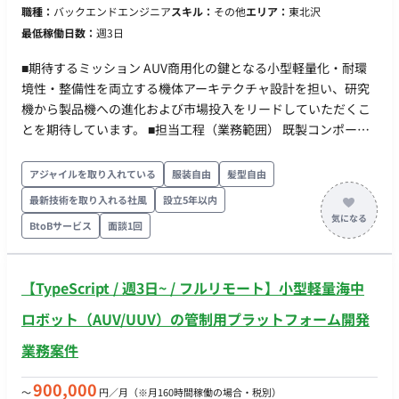
ただけるとありがたいです。
職種：
バックエンドエンジニア
スキル：
その他
エリア：
東北沢
品」から商業施設や一般家庭で稼働する「製品」へ進化させる
最低稼働日数：
週3日
ため、バックエンドシステム全体の可用性・メンテナンス性・
安全性の向上を図ります。 ■ チーム体制 ・ヒューマノイド開発
■期待するミッション AUV商用化の鍵となる小型軽量化・耐環
エンジニア ・エンジニアリングマネージャー ※各職種の具体的
境性・整備性を両立する機体アーキテクチャ設計を担い、研究
な人数は確認中です。 ■ 開発環境 FW：Unity, Unreal Engine
機から製品機への進化および市場投入をリードしていただくこ
(UE), ROS, ROS2
とを期待しています。 ■担当工程（業務範囲） 既製コンポーネ
ントを活用した防水・耐圧部の選定をはじめ、フレーム設計、
内部コンポーネントのレイアウト（マウント設計）、機体全体
アジャイルを取り入れている
服装自由
髪型自由
のパッケージング設計をご担当いただきます。限られた筐体ス
最新技術を取り入れる社風
設立5年以内
ペースの中で重量バランス、熱設計、配線取り回し、メンテナ
BtoBサービス
面談1回
ンス性まで考慮した量産化を見据えた構造設計を行います。ま
た、構想設計から3D CADによる詳細設計、試作、実証試験、量
産立ち上げまで一貫して携わっていただきます。
【TypeScript / 週3日~ / フルリモート】小型軽量海中
ロボット（AUV/UUV）の管制用プラットフォーム開発
業務案件
900,000
〜
円／月
（※月160時間稼働の場合・税別）