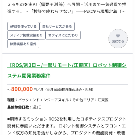
として整理し、AI が参照・実行できるスキルの形に蓄積して再
えるものを実PJ（需要予測 等）へ展開・活用まで一気通貫で推
利用可能にする。 ・定義データの取り込み経路の構築：構造化
進する。 ・「検証で終わらせない」——PoCから現場定着（運
された定義を、構文・重複・整合性のチェックを通してから基
用・ナレッジ化・横展開）までを自分ごとで完遂する。 ・クラ
盤へ安全に取り込む流れを、コードとして実装する。 ・CI/CD
イアントの精度・定義に関する質問へ、データに基づきその場
AWSを使っている
自社サービスがある
パイプラインの実装：GitHub Actions で、定義ファイル
で答えられる仕組み（回答エージェント）を、新機能を用いて
（YAML）の検証からデータ基盤への反映・デプロイまでを自動
メディア掲載実績あり
オフィスにこだわり
構築・展開する。 ■業務内容 ・新機能の継続キャッチアップ・
化する。 ・構成管理の自動化：Databricks の構成管理
稼動実績あり案件
検証：Dataiku のリリース／ベンダーMTG（ベンダー担当窓
（Databricks Asset Bundles／DABs）を用い、リソース設定・
口）から新機能を把握し、当PJでの適用可否を自分で試して見
AI機能の設定変更をコードで管理・適用する。 ・展開・ナレッ
極め、ナレッジ化する。 ・クライアント質問応答AIの構築・展
ジ化：構築した仕組みを他PJへ横展開できる形に整え、手順と
【ROS/週3日～/一部リモート/江東区】ロボット制御シ
開：ダッシュボード（Databricks Genie 等）のデータに LM/AI
ハマりどころをドキュメント化する。 ・技術的切り分け支援：
エージェントを接続し、予測値・実績・指標の定義・乖離理由
ステム開発業務案件
基盤側（Databricks）起因と自社実装起因を切り分け、ベンダ
を根拠付きで即答させ、現場に定着させる。 ・展開・活用推
ー相談の論点・必要情報を整理する。 ※現在弊社経由で10名の
進：検証した機能を需要予測・物流予測・データ基盤運用の各
800,000
〜
円／月
（※月160時間稼働の場合・税別）
方に参画いただいている企業様です。 ■求める人物像 ・手作業
PJへ横展開し、開発速度と品質を底上げする（月次程度で社内
で回っている反映・デプロイを見ると、仕組みに置き換えたく
職種：
バックエンドエンジニア
スキル：
その他
エリア：
江東区
共有）。 ・要因分析・ドキュメントの自動化：精度悪化の要因
なる。 ・資料や人の頭の中にしかないルールを、他の人と機械
最低稼働日数：
週3日
分析、モデル構築の経緯・状況のドキュメント化を、LLM／自
が使える形に落とすことに面白さを感じる。 ・新しい基盤ツー
動処理で仕組み化する。 ・技術的切り分け支援：データ基盤
ル（DABs 等）を知らなくても、ドキュメントを読んで自分で
■期待するミッション ROS2を利用したロボティクスプロダクト
（Dataiku／BigQuery）起因と自社開発起因を切り分け、ベン
動かして確かめられる。 「正確に動くこと」に責任を持てる。
開発に参画いただきます。 ロボット制御システムとフロントエ
ダー相談の論点・必要情報を整理する。 ※現在弊社経由で10名
壊れたときの切り分けと復旧まで含めて設計できる。 ■働き方
ンド双方の知見を活かしながら、プロダクトの機能開発・改善