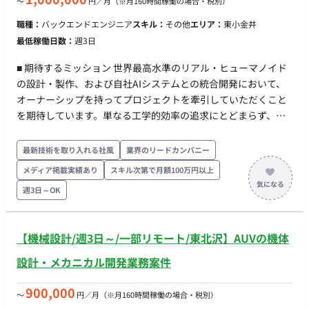
〜
円／月
（※月160時間稼働の場合・税別）
義）として実装し、ルール追加で拡張できる形に保つ。 ・検証
職種：
バックエンドエンジニア
スキル：
その他
エリア：
東小金井
アプリ開発：担当者が承認／差し戻しを行うWebアプリ
最低稼働日数：
週3日
（Databricks Apps想定）を実装する。一覧での一括編集、監
査ログ、手入力モードを含む。 ・データ基盤整備：Delta／
■ 期待するミッション 世界最高水準のリアル・ヒューマノイド
Unity Catalog でのデータ取込・カタログ化・権限設計、成果物
の設計・製作、および自社AIシステムとの統合開発において、
マスタの永続保存とキー設計を行う。 ・タスク分解とインター
オーナーシップを持ってプロジェクトを牽引していただくこと
ンへの割り振り：機能を実装単位に分解してタスク化し、イン
を期待しています。単なる工学的効率の追求にとどまらず、社
ターン2〜3名に割り振る。コードレビューと技術的な相談対応
会実装（製品化）に向けた耐久性向上や、人の心を動かす自然
を担う。 ・技術的切り分け：基盤（Databricks）起因と自社実
な振る舞いの実現に貢献していただきます。 【次世代ヒューマ
最新技術を取り入れる社風
業界のリードカンパニー
装起因を切り分け、ベンダー相談の論点を整理する。 ※現在弊
ノイドのハードウェア制御・駆動設計】 人間のような滑らかで
社経由で10名の方に参画いただいている企業様です。 ■求める
メディア掲載実績あり
スキル次第で月額100万円以上
自然な動作を実現するための機構・駆動系を緻密にコントロー
人物像 ・業務のルールが言語化されていない状態から、ヒアリ
週3日～OK
ルするシステム・ロジックの設計、および表情を再現する顔面
ングとデータで構造を立ち上げることを面白がれる。 ・「AIに
駆動ユニットの制御（ファームウェア・組み込みシステム）の
全部やらせる」ではなく、人が承認する前提で、どこまで自動
精密設計を行います。 【Physical AI システムの統合とデータ通
化するかを設計から考えられる。 ・自分で手を動かしつつ、イ
【機械設計/週3日～/一部リモート/東北沢】AUVの機体
信制御】 AI・アバター操作システムから送られるデータと、ア
ンターンに渡せる形にタスクを割れる。抱え込まない。 ・属人
ンドロイドの物理動作をリアルタイム変換・同期させる通信制
設計・メカニカル開発業務案件
化した業務が仕組みに置き換わっていく過程に、手応えを感じ
御システムの構築、およびシミュレーション環境（Unity/UE）
られる。 ■働き方 ・参画日：即日 ・勤務日数 ：月112時間以上
とハードウェアを繋ぐインターフェース・APIの開発を行いま
900,000
〜
円／月
（※月160時間稼働の場合・税別）
・PC貸与(Mac) ・基本フルリモートだが、必要に応じて出社い
す。 【量産化と社会実装に向けたシステムR&D】 一点物の「作