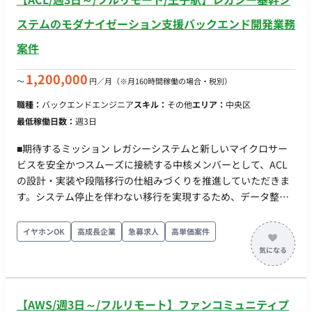
ステムのモダナイゼーション支援バックエンド開発業務
案件
1,200,000
〜
円／月
（※月160時間稼働の場合・税別）
職種：
バックエンドエンジニア
スキル：
その他
エリア：
中央区
最低稼働日数：
週3日
■期待するミッション レガシーシステムと新しいマイクロサー
ビスを安全かつスムーズに接続する中核メンバーとして、ACL
の設計・実装や段階移行の仕組みづくりを推進していただきま
す。システム停止を伴わない移行を実現するため、データ整合
性や業務影響を考慮した設計・開発を担当していただきます。
■業務内容・担当工程 【ACL（Anti-Corruption Layer）の設
イヤホンOK
高成長企業
急募求人
高単価案件
計・実装】 新旧データモデルの変換・仲介 用語や仕様の差異の
吸収 【段階移行アーキテクチャの実装】 Strangler Figパターン
を用いた移行設計 API Gatewayによるルーティング・トラフィ
ックシフト 【システム連携・データ同期】 レガシーシステムと
【AWS/週3日～/フルリモート】ファンコミュニティプ
の連携 双方向同期・CDCの実装 データ整合性を考慮した設計