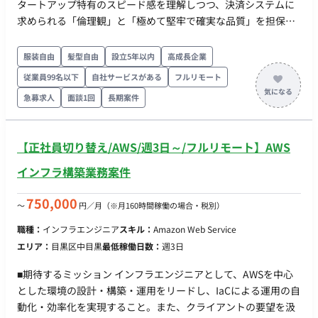
タートアップ特有のスピード感を理解しつつ、決済システムに
求められる「倫理観」と「極めて堅牢で確実な品質」を担保し
た開発をリードする役割を期待しています。 ■担当工程（業務
範囲） 【要件定義・設計・実装・テスト・保守運用】 ・新規決
服装自由
髪型自由
設立5年以内
高成長企業
済代行システムの要件定義、および体験設計の整理 ・決済領域
従業員99名以下
自社サービスがある
フルリモート
におけるシステム設計、アーキテクチャの選定 ・実装（コーデ
急募求人
面談1回
長期案件
ィング）およびテスト、リリースまでのサクセス ※デザインに
関しては社内の強みを持つメンバーが担当するため、エンジニ
アリングおよびPM業務に集中いただけます。 ■チーム体制 ・
【正社員切り替え/AWS/週3日～/フルリモート】AWS
PM（社内メンバー） ・デザイナー（社内メンバー） ■開発環境
・決まっておらず、ご相談させていただきながら、一緒に決め
インフラ構築業務案件
ていきたいです。 ■働き方 ・稼働形態：フルリモート、フルフ
レックス ・チャットツール：Slack ・稼働量：面談を通じてご
750,000
〜
円／月
（※月160時間稼働の場合・税別）
相談
職種：
インフラエンジニア
スキル：
Amazon Web Service
エリア：
目黒区中目黒
最低稼働日数：
週3日
■期待するミッション インフラエンジニアとして、AWSを中心
とした環境の設計・構築・運用をリードし、IaCによる運用の自
動化・効率化を実現すること。また、クライアントの要望を汲