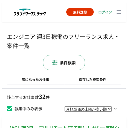
無料登録
ログイン
エンジニア 週3日稼働のフリーランス求人・
案件一覧
条件検索
気になったお仕事
保存した検索条件
32
該当するお仕事数
件
募集中のみ表示
【ACL/週3日～/フルリモート/王子駅】レガシー基幹シ