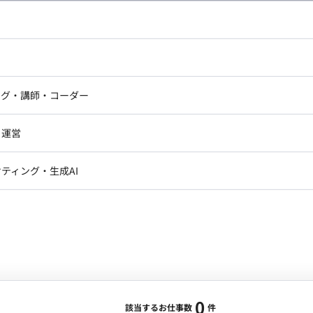
し広い条件設定で検索してみてください。
ドエンジニア
フロントエンジニア
ニア・Androidエンジニア
ゲームプログラマ・エンジニ
アートディレクター・クリエイ
ナー・UI/UXデザイナー
ンジニア
セキュリティエンジニア
ング・講師・コーダー
ター
ジニア・テクニカルサポート
AIエンジニア・機械学習エン
ー
Webライター
クデザイナー・CGデザイナー・イ
ジニア・Androidエンジニア
ゲームプログラマ・エンジニア
・運営
ター
ンジニア・テクニカルサポート
AIエンジニア・機械学習エンジニア
訳・その他ライター
レクター・プロデューサー・プロジェ
データアナリスト・データサ
ティング・生成AI
ジャー
・メディア運用
DX推進
ン
Unity
Objective-C
Python
ンサルタント・ITコンサルタント
ント・企画・セールス
採用・組織開発・制度設計
エンジニアリング
0
該当するお仕事数
件