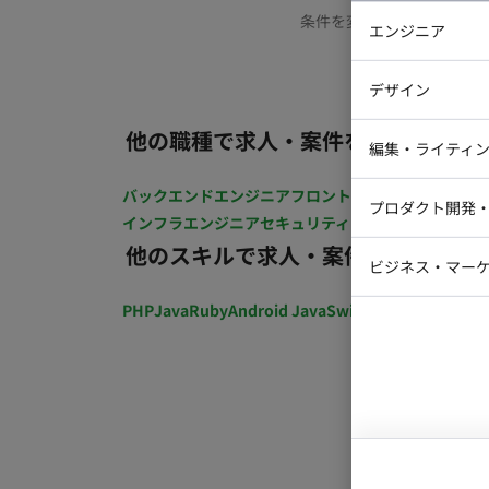
条件を変更するか、もう少
エンジニア
バックエン
デザイン
iOSエンジ
他の職種で求人・案件を探す
Webデザイ
インフラエ
編集・ライティ
テストエン
Webコーダ
グラフィッ
バックエンドエンジニア
フロントエンジニア
iOSエン
プロダクト開発
ラストレー
インフラエンジニア
セキュリティエンジニア
テストエ
編集者・翻
他のスキルで求人・案件を探す
Webディ
ビジネス・マーケ
クトマネー
マーケター
PHP
Java
Ruby
Android Java
Swift
開発ディレクショ
システムコ
コンサルタ
プロンプト