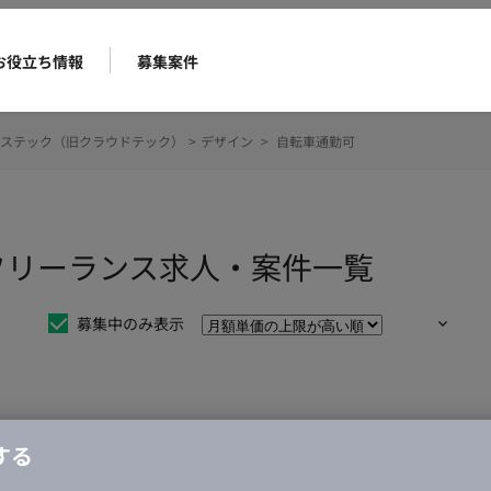
お役立ち情報
募集案件
ステック（旧クラウドテック）
>
デザイン
>
自転車通勤可
フリーランス求人・案件一覧
募集中のみ表示
仕事は見つかりませんでした。
する