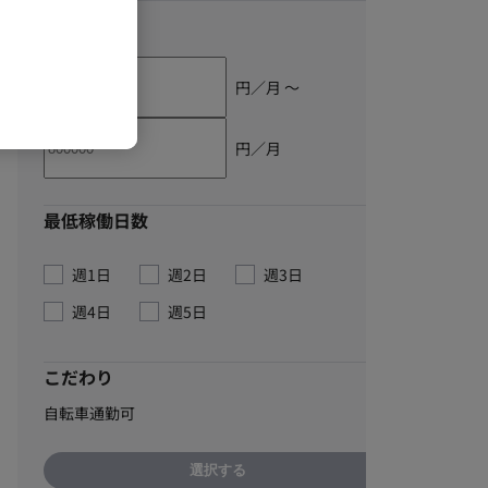
単価
円／月 〜
円／月
最低稼働日数
週1日
週2日
週3日
週4日
週5日
こだわり
自転車通勤可
選択する