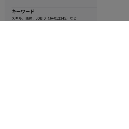
キーワード
スキル、職種、JOBID（JA-012345）など
0
該当するお仕事数
件
この条件で絞り込む
ル
利用規約
個人情報保護方針
サイトマップ