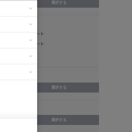
選択する
稼働形態
ア
フルリモート
ティブディレク
一部リモート
ジニア
常駐
エリア
イエンティスト
選択する
スキル
選択する