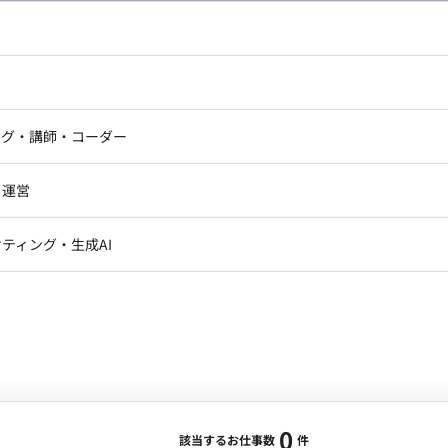
し広い条件設定で検索してみてください。
ドエンジニア
フロントエンジニア
ニア・Androidエンジニア
ゲームプログラマ・エンジニ
アートディレクター・クリエイ
ナー・UI/UXデザイナー
ンジニア
セキュリティエンジニア
ング・講師・コーダー
ター
ジニア・テクニカルサポート
AIエンジニア・機械学習エン
ー
Webライター
クデザイナー・CGデザイナー・イ
ジニア・Androidエンジニア
ゲームプログラマ・エンジニア
・運営
ター
ンジニア・テクニカルサポート
AIエンジニア・機械学習エンジニア
訳・その他ライター
レクター・プロデューサー・プロジェ
データアナリスト・データサ
ティング・生成AI
ジャー
・メディア運用
DX推進
ン
Unity
Objective-C
Python
ンサルタント・ITコンサルタント
ント・企画・セールス
採用・組織開発・制度設計
エンジニアリング
0
該当するお仕事数
件