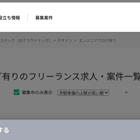
役立ち情報
募集案件
ステック（旧クラウドテック）
>
デザイン
>
エンジニアブログ有り
グ有りのフリーランス求人・案件一
募集中のみ表示
仕事は見つかりませんでした。
する