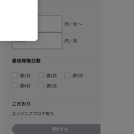
単価
円／月 〜
円／月
最低稼働日数
週1日
週2日
週3日
週4日
週5日
こだわり
エンジニアブログ有り
選択する