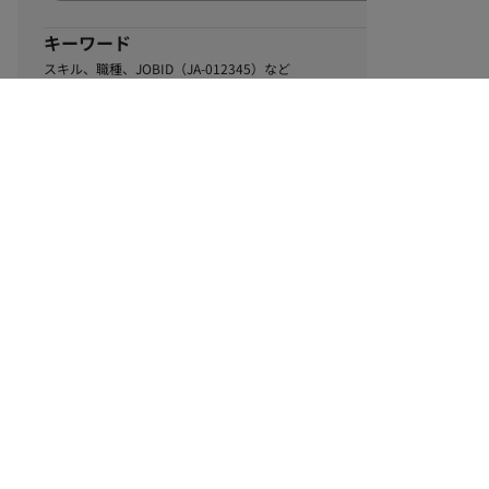
キーワード
スキル、職種、JOBID（JA-012345）など
0
該当するお仕事数
件
この条件で絞り込む
ル
利用規約
個人情報保護方針
サイトマップ