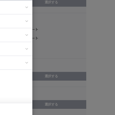
選択する
稼働形態
ア
フルリモート
ティブディレク
一部リモート
ジニア
常駐
エリア
イエンティスト
選択する
スキル
選択する