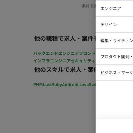
条件を変更するか、もう少
エンジニア
バックエン
デザイン
iOSエンジ
他の職種で求人・案件を探す
Webデザイ
インフラエ
編集・ライティ
テストエン
Webコーダ
グラフィッ
バックエンドエンジニア
フロントエンジニア
iOSエン
プロダクト開発
ラストレー
インフラエンジニア
セキュリティエンジニア
テストエ
編集者・翻
他のスキルで求人・案件を探す
Webディ
ビジネス・マーケ
クトマネー
マーケター
PHP
Java
Ruby
Android Java
Swift
開発ディレクショ
システムコ
コンサルタ
プロンプト