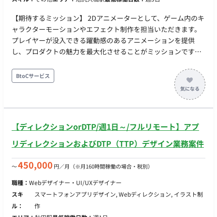
【期待するミッション】 2Dアニメーターとして、ゲーム内のキ
ャラクターモーションやエフェクト制作を担当いただきます。
プレイヤーが没入できる躍動感のあるアニメーションを提供
し、プロダクトの魅力を最大化させることがミッションです。
【業務内容・担当工程】 ・Spineを使用したキャラクター、動
物などのモーション制作 ・AE、AI等を用いたエフェクト素材
BtoCサービス
（煙、血液等の連番アニメーション）の制作 ・「ディズニーの
アニメーション12の原則」に基づいた高品質な動きの付け込み
【働き方】 ・契約形態：派遣契約 （週20時間以上のため、社会
保険加入必須） ・ 稼働量：週5日 稼働曜日：月・火・水・木・
【ディレクションorDTP/週1日～/フルリモート】アプ
金 稼働時間：10:00-19:00（実働8時間） ・ 働き方：一部リモ
ート（東京都目黒区青葉台） ※月・水・金はオフィス出社、
リディレクションおよびDTP（TTP）デザイン業務案件
火・木は在宅勤務 ・交通費：別途支給 ・時給：2,500円～2,800
円 ※経験・スキルによりご相談 ・契約期間：長期 ・募集人
450,000
〜
円／月
（※月160時間稼働の場合・税別）
数：2名 ・その他 月末締め、25日支払い
職種：
Webデザイナー・UI/UXデザイナー
スキ
スマートフォンアプリデザイン, Webディレクション, イラスト制
ル：
作