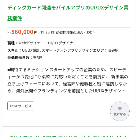
ーディーな制作進行 担当工程：【要件定義・設計・実装】 ■チ
ディングカード関連モバイルアプリのUI/UXデザイン業
ーム体制 ・メインプロダクトデザイナー：1名 ■働き方 ・稼働
務案件
日数：週5日（月160時間目安。ただし、参画当初は月32時間や
60時間など少なめの稼働からスタートし、スピード感等のすり
560,000
〜
円／月
（※月160時間稼働の場合・税別）
合わせを行った上で段階的に稼働を増やす想定です） ・リモー
ト稼働：可 ・フレックス稼働：可
職種：
Webデザイナー・UI/UXデザイナー
スキル：
UI/UX設計, スマートフォンアプリデザイン
エリア：
渋谷駅
最低稼働日数：
週5日
■期待するミッション スタートアップの企業のため、スピーデ
ィーかつ変化にも柔軟に対応いただくことを前提に、 新事業の
立ち上げフェーズにおいて、経営陣や他職種と密に連携しなが
ら、海外展開やブランディングを前提としたUI/UXデザインを
牽引していただくことを期待しています。 少人数のスタートア
ップ特有の不確実性を楽しみつつ、自ら手を動かしてデザイン
BtoCサービス
の仕組み化を行い、プロダクトの成長に貢献していただく役割
です。 ■業務内容 ・海外ユーザー向けのUI/UX設計 ・購入・流
通・継続利用までの体験設計 ・toCアプリ、マーケットプレイ
ス、コミュニティ機能のUI設計 ・プロダクト全体の使いやす