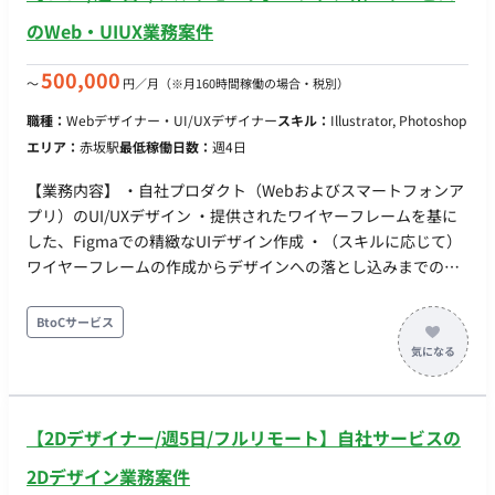
のWeb・UIUX業務案件
500,000
〜
円／月
（※月160時間稼働の場合・税別）
職種：
Webデザイナー・UI/UXデザイナー
スキル：
Illustrator, Photoshop
エリア：
赤坂駅
最低稼働日数：
週4日
【業務内容】 ・自社プロダクト（Webおよびスマートフォンア
プリ）のUI/UXデザイン ・提供されたワイヤーフレームを基に
した、Figmaでの精緻なUIデザイン作成 ・（スキルに応じて）
ワイヤーフレームの作成からデザインへの落とし込みまでの一
貫した業務 ・デザインフローやデザインシステムへの「AI技
術」の導入・活用推進 【必須要件（Must）】 ・一般的なWeb
BtoCサービス
業界でのUI/UXデザイン実務経験 ・Figmaを使いこなし、プロ
ダクトのデザインを整えられる確かなスキル ・ToC（一般消費
者向け）プロダクトのデザイン経験 ・AI技術に対してポジティ
ブで、業務へのAI導入に前向きな姿勢 【歓迎要件（Want）】
【2Dデザイナー/週5日/フルリモート】自社サービスの
・上流工程（情報設計、ワイヤーフレーム作成）からのデザイ
ン経験 【求める人物像】 ・新しい技術（AIなど）を柔軟に受け
2Dデザイン業務案件