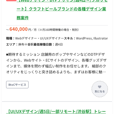
ート】クラフトビールブランドの各種デザイン業
務案件
640,000
〜
円／月
（※月160時間稼働の場合・税別）
職種：
Webデザイナー・UI/UXデザイナー
スキル：
WordPress, Illustrator
エリア：
麻布十番駅
最低稼働日数：
週4日
■期待するミッション 店舗用のポップやサインなどのDTPデザ
インから、Webサイト・ECサイトのデザイン、各種グッズデザ
インまで、媒体を問わず幅広い制作をお任せします。 細部のク
オリティをじっくりと突き詰めるよりも、まずはお客様に魅力
を伝えるために、スピード感を持って形にすることが最も重要
なミッションとなります。担当者と直接やり取りを行いなが
BtoCサービス
ら、柔軟かつ迅速に対応していただきます。 ■業務内容・担当
工程 【クラフトビールブランドにおける各種デザイン業務】 ・
店舗用のポップ、サインなどのDTPデザイン制作 ・Webサイ
ト、ECサイトのデザイン制作 ・ビール缶のデザイン展開や関連
【UI/UXデザイン/週5日/一部リモート/渋谷駅】トレー
グッズのデザイン制作 ・担当者と直接連携し、企画からのスピ