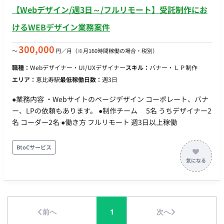
社内の開発担当者との窓口となり、各種調整や情報共有を円滑
【Webデザイン/週3日～/フルリモート】受託制作にお
に行います。 ■ 【働き方】 ・契約形態：派遣契約 （週20時間以
上のため、社会保険加入必須）※実際の週稼働日数・時間によ
けるWEBデザイン業務案件
り変更の可能性あり ・ 稼働量：週5日 稼働曜日：平日 稼働時
間：10:00-19:00(休憩60分) ・時給：2,100円 ※スキル経験によ
300,000
〜
円／月
（※月160時間稼働の場合・税別）
り応相談 ・交通費：別途支給 ・契約期間：2026/9～長期 ・募
職種：
Webデザイナー・UI/UXデザイナー
スキル：
バナー・ＬＰ制作
集人数：1名 ・その他 月末締め、25日支払い
エリア：
恵比寿駅
最低稼働日数：
週3日
●業務内容 ・Webサイトのページデザイン コーポレート、バナ
ー、LPの依頼もあります。 ●制作チーム 5名 うちデザイナー2
名 コーダー2名 ●働き方 フルリモート 週3日以上稼働
BtoCサービス
前へ
1
次へ