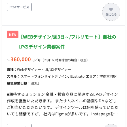
ジデザイン制作 ・キャンペーンページ等のワイヤーフレーム制
BtoCサービス
作 ・各種バナー制作 ・（スキルに応じて）動画制作および編集
業務 ■ 【働き方】 ・契約形態：派遣契約 （週20時間以上のた
め、社会保険加入必須） ・稼働量：平日週5日 10:00-19:00 ・
働き方：常駐（エリア：新宿駅徒歩4分） ・交通費：別途支給
NEW
【WEBデザイン/週3日～/フルリモート】自社の
・時給：2,400円前後 ※スキル・経験により前後します。 ・契
約期間：長期 ・募集人数：1名
LPのデザイン業務案件
360,000
〜
円／月
（※月160時間稼働の場合・税別）
職種：
Webデザイナー・UI/UXデザイナー
スキル：
スマートフォンサイトデザイン, Illustrator
エリア：
堺筋本町駅
最低稼働日数：
週3日
■期待するミッション 金融・投資商品に関連するLPのデザイン
作成を担当いただきます。 またサムネイルの動画やDMなども
ご担当いただきたいです。 デザインツールは何を使っていただ
いても結構ですが、 社内はFigmaが多いです。 Instapageを使
用しているためコーディングも不要です。 ■働き方 ・フレック
ス・フルリモートでの勤務が可能です。