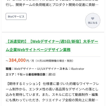
行し、開発チームの負荷軽減とプロダクト開発の促進に貢献し
ていただくことを期待しています。 【業務内容・担当工程】 設
計業務：SolidWorksで作業 ・公共施設用品、ケミカル製品、床
BtoCサービス
材用品、家庭用・業務用の清掃用品などの設計対応 緑化事業支
援：AutoCAD ・緑化事業内での建築図面への転記作業 【チー
ム体制】 ・開発部 部長：1名（直接やり取りをしながら業務を
進めていただきます） ※全体の正確な人数は不明ですが、工場
【派遣契約】【Webデザイナー/週5日/新宿】大手ゲー
の開発部への所属となります。 【働き方】 ・稼働量：月60時間
程度（週2日程度相当） ・リモート稼働：フルリモート ・フレ
ム企業Webサイトページデザイン業務
ックス稼働：可能
384,000
〜
円／月
（※月160時間稼働の場合・税別）
職種：
Webデザイナー・UI/UXデザイナー
スキル：
Illustrator
エリア：
千駄ヶ谷
最低稼働日数：
週5日
【期待するミッション】 仕様書に基づいた的確なワイヤーフレ
ーム制作から、エンタメ性の高い高品質なデザインへの落とし
込みを期待しています。また、スキルに応じて動画制作・編集
にも携わっていただき、クリエイティブ全般の質向上に貢献し
ていただきます。 【業務内容・担当工程】 ・WEBサイトのペー