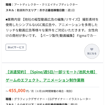
職種：
アートディレクター・クリエイティブディレクター
スキル：
動画制作
エリア：
表参道
最低稼働日数：
週1日
■業務内容 【他社の縦型動画広告の編集/リサイズ】 撮影素材を
使用したシンプルなUGC風広告や、アニメーションを多用した
リッチな動画広告等様々な案件をご対応いただきます。 女性向
けの商材が多いです。 【パーツ製作/動画編集】 Figmaでカッ
ト毎のコピーやあしらい等のパーツを制作し、Premiereで動画
編集をしていただきます。 ■働き方 ・フルリモート ・フレック
BtoCサービス
ス
【派遣契約】【Spine/週5日/一部リモート/池尻大橋】
ゲームのエフェクト、アニメーション制作業務
455,000
〜
円／月
（※月160時間稼働の場合・税別）
職種：
グラフィックデザイナー・CGデザイナー・イラストレーター
スキル：
その他
エリア：
池尻大橋駅
最低稼働日数：
週5日