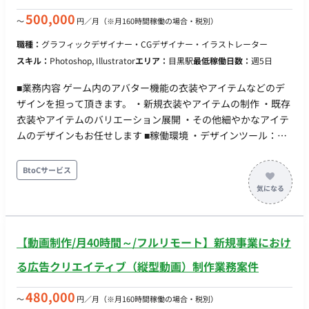
入れ、自身のワークフローをアップデートできる方 ・ユーザー
目線でToC向けの使いやすいデザインを追求できる方 【稼働条
500,000
〜
円／月
（※月160時間稼働の場合・税別）
件・働き方】 ・勤務形態: フルリモート可能。
職種：
グラフィックデザイナー・CGデザイナー・イラストレーター
スキル：
Photoshop, Illustrator
エリア：
目黒駅
最低稼働日数：
週5日
■業務内容 ゲーム内のアバター機能の衣装やアイテムなどのデ
ザインを担って頂きます。 ・新規衣装やアイテムの制作 ・既存
衣装やアイテムのバリエーション展開 ・その他細やかなアイテ
ムのデザインもお任せします ■稼働環境 ・デザインツール：
PhotoShop,Illustrator,SAIなどのイラストツール ・その他のツ
ール：Slack、Backlog ・就業環境：フルリモート、フルタイム
BtoCサービス
勤務 ■組織 アバターアイテム制作チームの2Dデザイナーは業務
委託や派遣メンバーも含めると20名弱の規模です。それぞれが
衣装デザインなど専門領域に対して責任を持って取り組んでい
ます。
【動画制作/月40時間～/フルリモート】新規事業におけ
る広告クリエイティブ（縦型動画）制作業務案件
480,000
〜
円／月
（※月160時間稼働の場合・税別）