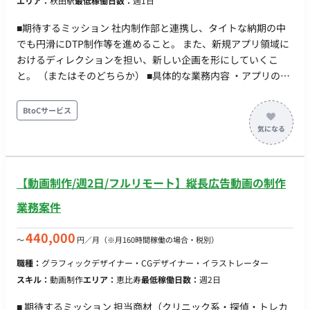
エリア：
秋田駅
最低稼働日数：
週1日
■期待するミッション 社内制作部と連携し、タイトな納期の中
でも円滑にDTP制作等を進めること。 また、新規アプリ領域に
おけるディレクションを担い、新しい企画を形にしていくこ
と。 （またはそのどちらか） ■具体的な業務内容 ・アプリのデ
ィレクション、新規企画の立案・推進 ・DTPデザイン業務、ホ
ームページ関連の作業 ・社内制作部との連携、進行管理 ※アプ
BtoCサービス
リディレクションとDTP作業の両方をご対応いただける方がベ
ストですが、どちらか一方のみの得意領域でのご参画もご相談
可能です。 ■担当工程（業務範囲） 企画立案からディレクショ
ン、DTP・デザイン実務まで（※スキルやご希望に応じて調整
【動画制作/週2日/フルリモート】縦長広告動画の制作
可） ■チーム体制 社内の制作部メンバーと一緒に進めていただ
きます。 ■業務の流れ （※詳細ヒアリング必要：どのような依
業務案件
頼フローになるか等） ■開発環境 アプリ：CIPPO（シッポ） ツ
ール：Illustrator, Photoshop, inDesign ■開発フェーズと予定
440,000
〜
円／月
（※月160時間稼働の場合・税別）
既存制作業務の進行、および新規アプリ企画の立ち上げフェー
職種：
グラフィックデザイナー・CGデザイナー・イラストレーター
ズ（アプリのデザインは完成している、） ■案件の魅力（会社
スキル：
動画制作
エリア：
恵比寿
最低稼働日数：
週2日
について・サービスについて） 正社員ほどのリソースは割けな
いが、スキルを活かして新規アプリの企画など裁量を持って働
■ 期待するミッション 担当商材（クリニック系・探偵・トレカ