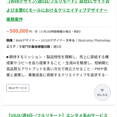
【Webデザイン/週5日/フルリモート】自社ECサイトお
さ・継続利用率向上に向けた改善 ■ 働き方 ・コアタイム：
13:00~17:00 ・基本リモート（最初の2回ほど＋必要に応じて対
よび主要ECモールにおけるクリエイティブデザイナー
面打ち合わせ） ・フレックス稼働：可
業務案件
500,000
〜
円／月
（※月160時間稼働の場合・税別）
職種：
Webデザイナー・UI/UXデザイナー
スキル：
Illustrator, Photoshop
エリア：
半蔵門駅
最低稼働日数：
週5日
■ 期待するミッション ・製品特性を理解し、売上に直結する構
成案やコピーを自ら提案すること ・生成AIを駆使し、短納期と
高品質なアウトプットを高い次元で両立させること ・PMや営
業と連携し、事業成長に貢献するクリエイティブを追求するこ
と ■ 具体的な業務内容 ・Adobe Illustratorを用いたWebバナー
の新規制作および量産展開 ・大手ECモールの特性に合わせた商
BtoCサービス
品画像および紹介コンテンツの作成 ・キャンペーンLPのデザイ
ン制作、および訴求軸に基づいたライティング ・生成AIを活用
した、画像生成・レタッチ・背景合成などの効率的ワークフロ
ー ・ブランドガイドラインに沿った、販促物やパッケージ等の
【UIUX/週4日~/フルリモート】エンタメ系AIサービス
デザイン制作 ■リモートについて フルリモートになります