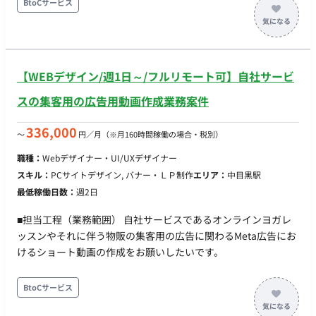
BtoCサービス
【WEBデザイン/週1日～/フルリモート可】自社サービ
スの集客用の広告用動画作成業務案件
336,000
〜
円／月
（※月160時間稼働の場合・税別）
職種：
Webデザイナー・UI/UXデザイナー
スキル：
PCサイトデザイン, バナー・ＬＰ制作
エリア：
中目黒駅
最低稼働日数：
週2日
■担当工程（業務範囲） 自社サービスであるオンラインヨガレ
ッスンやそれに伴う物販の集客用の広告に関わるMeta広告にお
けるショート動画の作成をお願いしたいです。
BtoCサービス