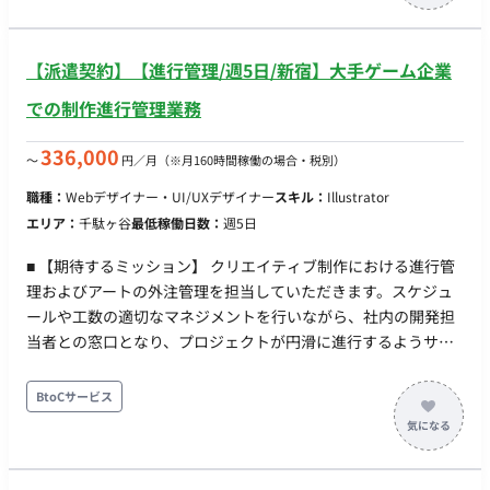
【派遣契約】【進行管理/週5日/新宿】大手ゲーム企業
での制作進行管理業務
336,000
〜
円／月
（※月160時間稼働の場合・税別）
職種：
Webデザイナー・UI/UXデザイナー
スキル：
Illustrator
エリア：
千駄ヶ谷
最低稼働日数：
週5日
■ 【期待するミッション】 クリエイティブ制作における進行管
理およびアートの外注管理を担当していただきます。スケジュ
ールや工数の適切なマネジメントを行いながら、社内の開発担
当者との窓口となり、プロジェクトが円滑に進行するようサポ
ートしていただくことを期待しています。 ■ 【業務内容・担当
工程】 【スケジュール・工数管理】 制作物のスケジュール管理
BtoCサービス
および、制作にかかる工数管理業務を行います。 【アートの外
注管理】 外部のアート制作パートナーや外注先とのやり取り、
クオリティや納期の管理を行います。 【社内連携・窓口業務】