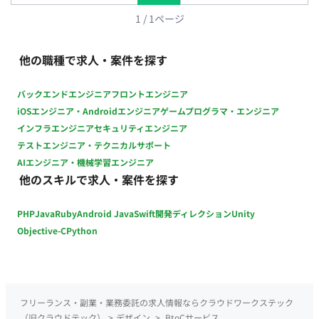
1
/
1
ページ
他の職種で求人・案件を探す
バックエンドエンジニア
フロントエンジニア
iOSエンジニア・Androidエンジニア
ゲームプログラマ・エンジニア
インフラエンジニア
セキュリティエンジニア
テストエンジニア・テクニカルサポート
AIエンジニア・機械学習エンジニア
他のスキルで求人・案件を探す
PHP
Java
Ruby
Android Java
Swift
開発ディレクション
Unity
Objective-C
Python
フリーランス・副業・業務委託の求人情報ならクラウドワークステック
（旧クラウドテック）
>
デザイン
>
BtoCサービス