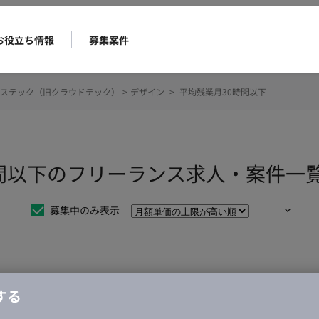
お役立ち情報
募集案件
ステック（旧クラウドテック）
>
デザイン
>
平均残業月30時間以下
時間以下のフリーランス求人・案件一
募集中のみ表示
仕事は見つかりませんでした。
する