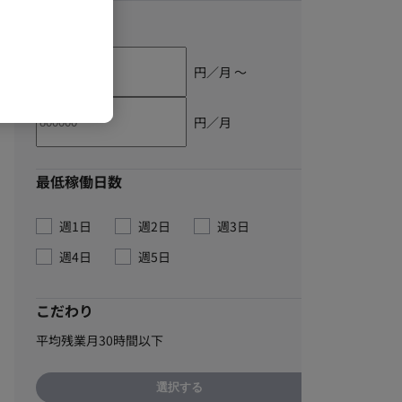
単価
円／月 〜
円／月
最低稼働日数
週1日
週2日
週3日
週4日
週5日
こだわり
平均残業月30時間以下
選択する