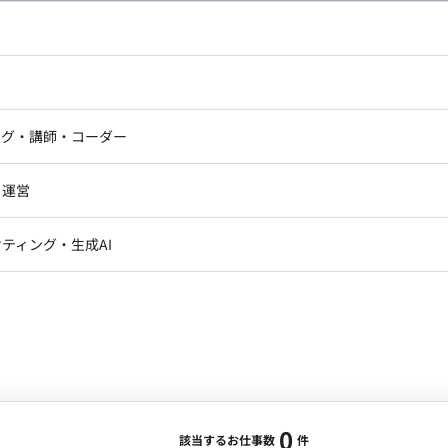
し広い条件設定で検索してみてください。
ドエンジニア
フロントエンジニア
ニア・Androidエンジニア
ゲームプログラマ・エンジニ
アートディレクター・クリエイ
ナー・UI/UXデザイナー
ンジニア
セキュリティエンジニア
ング・講師・コーダー
ター
ジニア・テクニカルサポート
AIエンジニア・機械学習エン
ー
Webライター
クデザイナー・CGデザイナー・イ
ジニア・Androidエンジニア
ゲームプログラマ・エンジニア
・運営
ター
ンジニア・テクニカルサポート
AIエンジニア・機械学習エンジニア
訳・その他ライター
レクター・プロデューサー・プロジェ
データアナリスト・データサ
ティング・生成AI
ジャー
・メディア運用
DX推進
ン
Unity
Objective-C
Python
ンサルタント・ITコンサルタント
ント・企画・セールス
採用・組織開発・制度設計
エンジニアリング
0
該当するお仕事数
件