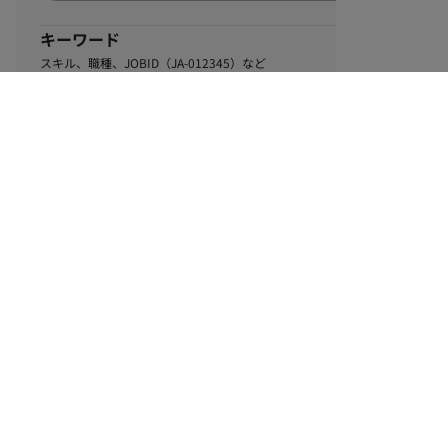
キーワード
スキル、職種、JOBID（JA-012345）など
0
該当するお仕事数
件
この条件で絞り込む
ル
利用規約
個人情報保護方針
サイトマップ