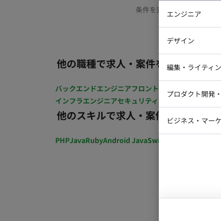
条件を変更するか、もう少
エンジニア
バックエン
デザイン
iOSエンジ
他の職種で求人・案件を探す
Webデザイ
インフラエ
編集・ライティ
テストエン
Webコーダ
グラフィッ
バックエンドエンジニア
フロントエンジニア
iOSエン
プロダクト開発
ラストレー
インフラエンジニア
セキュリティエンジニア
テストエ
編集者・翻
他のスキルで求人・案件を探す
Webディ
ビジネス・マーケ
クトマネー
マーケター
PHP
Java
Ruby
Android Java
Swift
開発ディレクショ
システムコ
コンサルタ
プロンプト