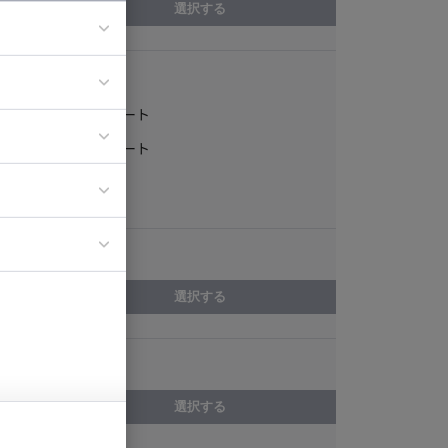
選択する
稼働形態
ア
フルリモート
ティブディレク
一部リモート
ジニア
常駐
エリア
イエンティスト
選択する
スキル
選択する