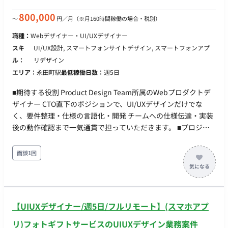
800,000
〜
円／月
（※月160時間稼働の場合・税別）
職種：
Webデザイナー・UI/UXデザイナー
スキ
UI/UX設計, スマートフォンサイトデザイン, スマートフォンアプ
ル：
リデザイン
エリア：
永田町駅
最低稼働日数：
週5日
■期待する役割 Product Design Team所属のWebプロダクトデ
ザイナー CTO直下のポジションで、UI/UXデザインだけでな
く、要件整理・仕様の言語化・開発 チームへの仕様伝達・実装
後の動作確認まで一気通貫で担っていただきます。 ■プロジェ
クト概要 Web広告マーケティング支援会社の新規事業として、
マーケティングテクノロジー領域のプロダクトを開発していま
面談1回
す。 現在、SNSプラットフォーム向けのメッセージ配信システ
ムを社内運用チーム向けにβリリース済みです。 今後はサービ
スのブラッシュアップを進めながら、将来的なSaaS化も視野に
入れています。 ■募集背景 新規Webサービスの開発を進める中
【UIUXデザイナー/週5日/フルリモート】(スマホアプ
で、上流設計(デザイン)人員の強化と、AI駆動開発を取り入れる
ことで、開発サイクルを高速に回すことができる体制を目指し
リ)フォトギフトサービスのUIUXデザイン業務案件