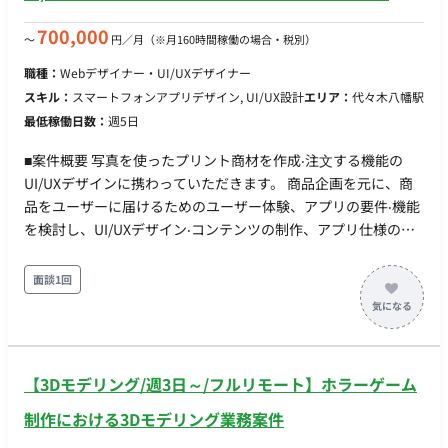
ています。 今回は、要求整理から画面設計、開発チームへの仕
様連携から動作確認までを責任をもって担当していただけるデ
700,000
〜
円／月
（※月160時間稼働の場合・税別）
ザイナーを求めてます。 ■業務内容 当社の新規開発Webサービ
職種：
Webデザイナー・UI/UXデザイナー
スのデザイン業務全般を担当していただきます。 ユーザー中心
スキル：
スマートフォンアプリデザイン, UI/UX設計
エリア：
代々木八幡駅
設計を行うことで使いやすいプロダクトを設計するだけでな
最低稼働日数：
週5日
く、開発チームと密接に連携し、意思決定から実装までを担当
していただきます。 具体的な業務内容は以下の通りです。 ▼
■案件概要 写真を使ったプリント商材を作成‧注⽂する機能の
ユーザーヒアリングの実施 ・ターゲットユーザーとのインタ
UI/UXデザインに携わっていただきます。 商品企画を元に、商
ビューやワークショップを通じて、ニーズや課題を明確化しま
品をユーザーに届けるためのユーザー体験、アプリの要件‧機能
す。 ・ヒアリング結果を基に仕様をステークホルダーと議論
を検討し、UI/UXデザイン‧コンテンツの制作、アプリ仕様の作
し、デザインに反映します。 ▼ユーザーストーリーの定義
成 などから、ご経験‧スキルとマッチする内容をご担当いただき
・ユーザーのニーズと行動を深く理解し、各機能がどのよう
ます。 PM‧エンジニア‧商品開発などのチームメンバーと連携し
面談1回
にユーザーの目標達成に貢献するかを明確にするユーザースト
て、アプリを通じてユーザーに価値を届けるまでの⼀連の体験
ーリーを作成します。 ▼ユースケースの洗い出し・ユーザー
に関わっていただきたいと考えています。 ■具体的な業務内容
の業務フロー定義 ・ユーザーがサービスを利用して目標を達
以下の業務内容から、ご経験‧スキルとマッチした内容をご担当
成するための一連の手順やプロセスを詳細に定義し、効率的か
いただきます。 ・スマートフォンアプリの企画、要件定義、
つ効果的な業務フローを設計します。 ▼情報設計 ・サービ
【3Dモデリング/週3日～/フルリモート】ホラーゲーム
UI/UX設計‧デザイン プリント商材（ポストカード、カレンダ
ス全体の情報アーキテクチャを設計し、直感的なナビゲーショ
ー、フォトブックなど）の作成‧編 集‧注⽂に関する体験‧機能
制作における3Dモデリング業務案件
ンを実現するための構造を構築します。 ・コンテンツの配
商品の購⼊をサポートするための体験‧機能 ・商品の魅⼒を伝
置、優先順位付け、ページ構成の設計を行います。 ▼Figma