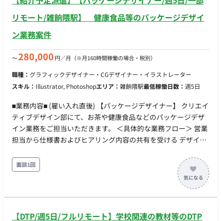
【紹介予定派遣】【パッケージデザイナー/週5日/一部
リモート/雑餉隈駅】 健康食品等のパッケージデザイ
ン業務案件
280,000
〜
円／月
（※月160時間稼働の場合・税別）
職種：
グラフィックデザイナー・CGデザイナー・イラストレーター
スキル：
Illustrator, Photoshop
エリア：
雑餉隈駅
最低稼働日数：
週5日
■業務内容■ (雇い入れ直後) 【パッケージデザイナー】 クリエイ
ティブデザイン部にて、お茶や健康食品などのパッケージデザ
イン業務をご担当いただきます。 ＜具体的な業務フロー＞ 営業
担当から仕様書およびヒアリング内容の共有を受ける デザイン
制作（Illustrator、Photoshop使用） 営業経由でお客様からの
修正指示を受け、修正対応 校了・入稿データの作成 ※お客様と
面談1回
の連絡は基本的に営業が担当しますが、場合によってはお客様
との打ち合わせ（Zoomや同行）に同席いただくこともありま
す。 ※チーム体制：15名（正社員11名、パートナースタッフ4
名）、平均年齢35歳 ☆(変更の範囲) 「会社の定める業務」 ■
【DTP/週5日/フルリモート】学校関連の教材等のDTP
条件面■ 雇用形態：紹介予定派遣 契約期間：最長6ヶ月は派遣契