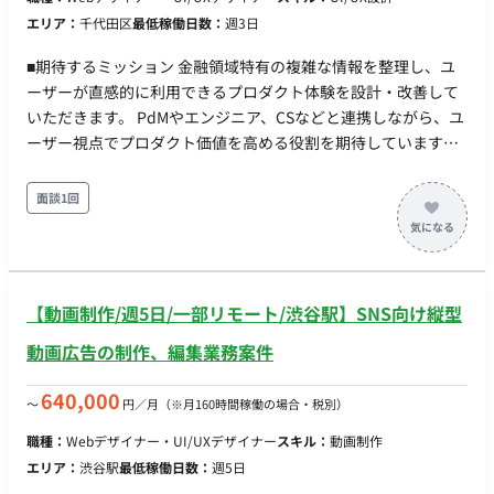
エリア：
千代田区
最低稼働日数：
週3日
■期待するミッション 金融領域特有の複雑な情報を整理し、ユ
ーザーが直感的に利用できるプロダクト体験を設計・改善して
いただきます。 PdMやエンジニア、CSなどと連携しながら、ユ
ーザー視点でプロダクト価値を高める役割を期待しています。
■業務内容・担当工程 ・プロダクトのUI/UX設計、改善 ・画面
設計、ワイヤーフレーム作成、プロトタイプ制作 ・ユーザーテ
面談1回
ストを踏まえたデザイン改善 ・デザインシステムの構築サポー
ト、運用 ・PdM、エンジニアとの仕様調整 ・ユーザーフィード
バックをもとにした改善提案 ・競合調査、市場調査をもとにし
たUX改善提案 ■チーム体制 ・経営メンバー ・開発メンバー ・
【動画制作/週5日/一部リモート/渋谷駅】SNS向け縦型
カスタマーサクセスメンバー ・デザイナー ■働き方 ・稼働量：
週3日～（応相談） ・リモート稼働：可能 ※日本語と英語での
動画広告の制作、編集業務案件
コミュニケーションが求められます。
640,000
〜
円／月
（※月160時間稼働の場合・税別）
職種：
Webデザイナー・UI/UXデザイナー
スキル：
動画制作
エリア：
渋谷駅
最低稼働日数：
週5日