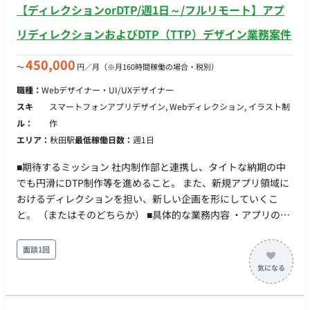
【ディレクションorDTP/週1日～/フルリモート】アプ
メラワークおよびタイミングの調整がメインとなります。 ■
【チーム体制】 ・デザイン部：約40名 ■ 【働き方】 ・契約形
リディレクションおよびDTP（TTP）デザイン業務案件
態：派遣契約（週20時間以上のため、社会保険加入必須） ・稼
働量：週5日 ・稼働曜日：月～金 ・稼働時間：10:00～
450,000
〜
円／月
（※月160時間稼働の場合・税別）
19:00（所定労働時間8H、休憩1H）※上長承認により始業時間
職種：
Webデザイナー・UI/UXデザイナー
8:00～11:00の範囲で時差出勤可 ・働き方：一部リモート（東
スキ
スマートフォンアプリデザイン, Webディレクション, イラスト制
京都渋谷区）※上長の許可があれば週2日まではリモート可（業
ル：
作
務に慣れるまではフル出社） ・交通費：支給 ・時給：2,500円
エリア：
秋田駅
最低稼働日数：
週1日
～2,800円 ※スキル・経験によって変動 ・その他：月末締め、
25日支払い
■期待するミッション 社内制作部と連携し、タイトな納期の中
でも円滑にDTP制作等を進めること。 また、新規アプリ領域に
おけるディレクションを担い、新しい企画を形にしていくこ
と。 （またはそのどちらか） ■具体的な業務内容 ・アプリのデ
ィレクション、新規企画の立案・推進 ・DTPデザイン業務、ホ
ームページ関連の作業 ・社内制作部との連携、進行管理 ※アプ
面談1回
リディレクションとDTP作業の両方をご対応いただける方がベ
ストですが、どちらか一方のみの得意領域でのご参画もご相談
可能です。 ■担当工程（業務範囲） 企画立案からディレクショ