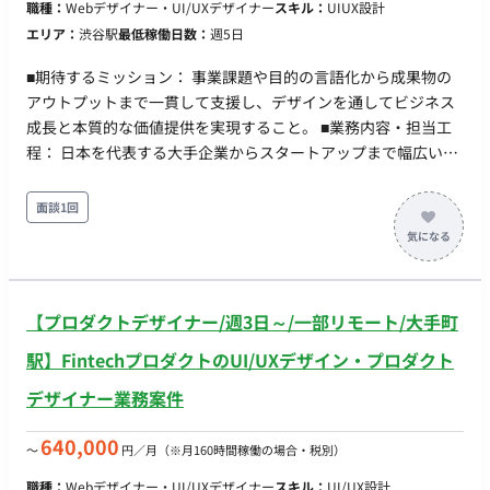
職種：
Webデザイナー・UI/UXデザイナー
スキル：
UIUX設計
・グループウェア：GoogleWorkspace(Gmail,
エリア：
渋谷駅
最低稼働日数：
週5日
GoogleCalendar, SpreadSheet）
SpecDrivenDevelopment（AIを使った仕様ベースの開発）
■期待するミッション： 事業課題や目的の言語化から成果物の
・Claude Code ・Cursor ■働き方 ・平日×週5日 ・基本10-
アウトプットまで一貫して支援し、デザインを通してビジネス
19時 ※相談可能 ・基本リモートだが、月1回永田町のオフィ
成長と本質的な価値提供を実現すること。 ■業務内容・担当工
ス出社
程： 日本を代表する大手企業からスタートアップまで幅広いク
ライアントに対して、デザインパートナーとして並走しなが
ら、案件への深い理解とデザインアウトプットを通してクライ
面談1回
アント、ユーザーに価値を提供します。 ▼具体的な仕事内容 ・
クライアントの事業課題や「なぜやりたいのか」を言語化しPJ
課題を定義 ・定性的かつ定量的なゴール設定 ・プロダクトロー
ドマップ設計 ・UIを手段としてブランドと体験を設計 ・プロト
【プロダクトデザイナー/週3日～/一部リモート/大手町
タイプ制作とブラッシュアップ ・デザインシステム化し再現性
を提供 ・リリース後の改善 ツール AIツール：ChatGPT、
駅】FintechプロダクトのUI/UXデザイン・プロダクト
Gemini Pro、NotebookLM、Claude、Cursor 、midjourney、
デザイナー業務案件
Figma Make デザイン作成：Adobe Creative Cloud、Figma、
Sketch チームコミュニケーション：Slack、Zoom、Strap ドキ
640,000
〜
円／月
（※月160時間稼働の場合・税別）
ュメント：Strap、Notion、Keynote
職種：
Webデザイナー・UI/UXデザイナー
スキル：
UI/UX設計