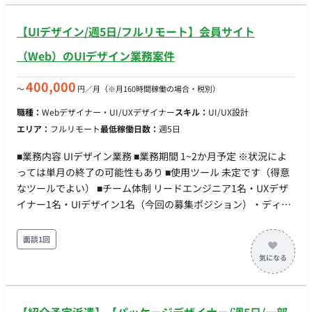
ィレクション、施策の推進まで（※スキルやご希望に応じて調
整可） ※アプリの開発・実装やデザイン制作そのものは業務範
【UIデザイン/週5日/フルリモート】会員サイト
囲に含みません。あくまで運用・活用の設計とディレクション
が中心となります。 ■チーム体制 社内のメンバーと一緒に進め
（Web）のUIデザイン業務案件
ていただきます。専門用語に不慣れなメンバーもいるため、噛
み砕いて分かりやすくご提案いただけると助かります。 ■業務
400,000
〜
円／月
（※月160時間稼働の場合・税別）
の流れ （※詳細ヒアリング必要：どのような依頼フローになる
職種：
Webデザイナー・UI/UXデザイナー
スキル：
UI/UX設計
か等） ■対象プロダクト アプリ：CIPPO（シッポ）／地域ポー
エリア：
フルリモート
最低稼働日数：
週5日
タルアプリ ■開発フェーズと予定 アプリのデザイン・開発は完
成しており、これから自社の地域で運用・活用を立ち上げてい
■業務内容 UIデザイン業務 ■業務期間 1~2か月予定 ※状況によ
くフェーズです。 ■案件の魅力（会社について・サービスにつ
っては単月の終了の可能性もあり ■使用ツール 未定です（得意
いて） 正社員ほどのリソースは割けないものの、既に形になっ
なツールでよい） ■チーム体制 リードエンジニア1名・UXデザ
ているアプリを土台に、「地域でどう広げるか」を裁量を持っ
イナー1名・UIデザイン1名（今回の募集ポジション）・ディレ
て企画・推進できる環境です。フリーマガジンで17年培った地
クション1名の計4名体制
域基盤があるため、施策の手応えを感じやすいのも魅力です。
面談1回
■リモート稼働について ・フルリモート可能 ■働き方 ・月10〜
20時間程度の稼働を想定（初月は立ち上げのため多めを想定）
・定期的な相談・壁打ちベースでの関わり方を想定しています