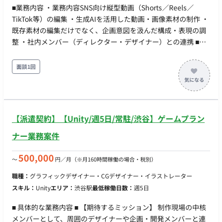
■業務内容 ・業務内容SNS向け縦型動画（Shorts／Reels／
TikTok等）の編集 ・生成AIを活用した動画・画像素材の制作 ・
既存素材の編集だけでなく、企画意図を汲んだ構成・表現の調
整 ・社内メンバー（ディレクター・デザイナー）との連携 ■環
境・使用ソフト ・After Effects ・Premiere Pro ・生成AIツール
※社内独自ツールあり ※生成AIの知見があり、新しいツールを
面談1回
キャッチアップできれば入社後習得でもOK ■稼働条件 ・開始
日：2月、遅くとも3月には参画できる方 ・リモート：火木リモ
ート、月水金渋谷オフィス出社
【派遣契約】【Unity/週5日/常駐/渋谷】ゲームプラン
ナー業務案件
500,000
〜
円／月
（※月160時間稼働の場合・税別）
職種：
グラフィックデザイナー・CGデザイナー・イラストレーター
スキル：
Unity
エリア：
渋谷駅
最低稼働日数：
週5日
■ 具体的な業務内容 ■ 【期待するミッション】 制作現場の中核
メンバーとして、周囲のデザイナーや企画・開発メンバーと連