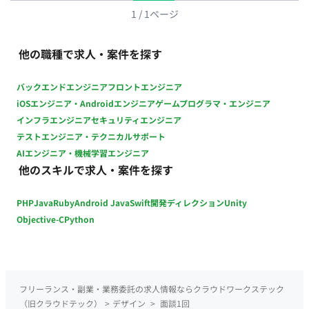
経常利益の25％均等還元） 加入保険：社会保険完備（健康保
1
/
1
ページ
険、厚生年金保険、労災保険、雇用保険） 受動喫煙対策：あり
（屋内禁煙） 福利厚生・待遇： ・通勤交通費支給（契約社員：
他の職種で求人・案件を探す
全額支給／正社員：エリア手当として支給） ・健康診断（年1
回） ・退職金制度（正社員：定年60歳） ・社員持株会 ・企業
型確定拠出年金 ・産前産後・育児休業制度（取得実績あり）、
バックエンドエンジニア
フロントエンジニア
介護休業制度 ・各種特別休暇 ・社員割引制度 ・自己啓発支援
iOSエンジニア・Androidエンジニア
ゲームプログラマ・エンジニア
制度 ・ドリームジャンボ休暇(抽選で有休とお祝い金付与) ・
インフラエンジニア
セキュリティエンジニア
Let's5!!YOU4(自ら等級UPを申し出る仕組み) ・ノーベル起案
テストエンジニア・テクニカルサポート
(誰でも起案できる制度) ・私服勤務可
AIエンジニア・機械学習エンジニア
他のスキルで求人・案件を探す
PHP
Java
Ruby
Android Java
Swift
開発ディレクション
Unity
Objective-C
Python
フリーランス・副業・業務委託の求人情報ならクラウドワークステック
（旧クラウドテック）
>
デザイン
>
面談1回