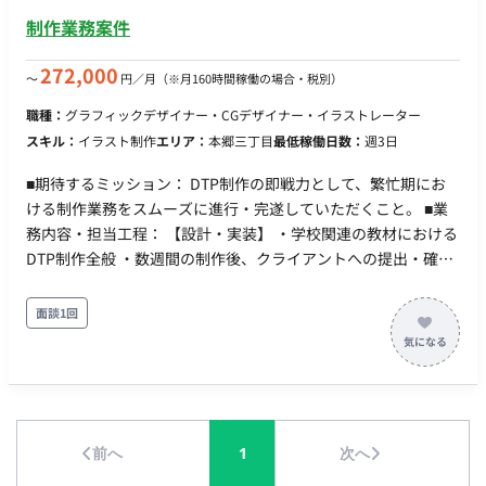
約、以後双方合意のもと正社員（または契約社員）登用予定 試
制作業務案件
用期間：紹介予定派遣のためなし （直接雇用後の試用期間につ
いては、派遣期間をもって充当するため無し） 休日・休暇：完
272,000
〜
円／月
（※月160時間稼働の場合・税別）
全週休二日制（土・日・祝祭日） ※年間休日120日 ※夏季休暇
職種：
グラフィックデザイナー・CGデザイナー・イラストレーター
（6日）、年末年始休暇、慶弔休暇、特別休暇、振替・代休制
スキル：
イラスト制作
エリア：
本郷三丁目
最低稼働日数：
週3日
度、会社カレンダー有 リモートワーク：あり（週3〜4日程度の
在宅勤務可 ※在宅MIX） 転籍・出向：無 勤務地(雇入直後) 福
■期待するミッション： DTP制作の即戦力として、繁忙期にお
岡営業所 ☆勤務地(変更の範囲) 「会社の定める場所」 稼動時
ける制作業務をスムーズに進行・完遂していただくこと。 ■業
間：8:15～17:00（休憩60分） ※フレックスタイム制度・裁量
務内容・担当工程： 【設計・実装】 ・学校関連の教材における
労働制あり（1日のみなし労働時間設定あり） 時間外労働：
DTP制作全般 ・数週間の制作後、クライアントへの提出・確認
有 （月目安：10～15時間程度） 年収： ■賃金形態：月給制
を経て、修正作業の対応 ・（※学校教材の経験が浅い場合、他
(派遣期間時は時給制) ■派遣期間時時給：スキル・経験を考慮の
の得意なジャンルのDTP制作を分担してご対応いただくなど、
面談1回
上決定 ■月額：19万1,000円～28万円（手当等含む） ※正社員
スキルに合わせたアサインも検討可能です） ■チーム体制： ・
登用時の月額目安です。 ■年収：373万円～437万円 ※キャリ
社内スタッフおよび複数の外部フリーランススタッフと連携し
ア・スキル・希望を考慮の上決定 ※固定残業代：月32時間～40
て業務を進めます。 ■開発環境： ・DTPツール（詳細は要確
時間分（51,000円～80,000円程度）を含む ※固定残業時間を超
認） ■働き方： ・金額（報酬）：時間単価1,700円（月160時間
過した分は別途全額支給 ※その他、エリア手当（上限15,000
換算目安：272,000円） ・稼働量：週5日（月160時間程度） ・
円）、調整給（5,000円）等の支給規定あり 昇給：年1回 (1
前へ
1
次へ
リモート稼働：可能（フルリモート） ・フレックス稼働：要確
月) 賞与：年2回（7月、12月） ★別途、決算賞与あり（10月／
認