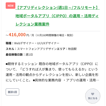
・各種クリエイティブの品質管理 ・アセット管理 ・制作物の最
NEW
【アプリディレクション/週1日～/フルリモート】
終チェックおよび改善提案 担当工程：設計・実装・テスト
【進行管理・折衝業務】 ・セクションメンバーのスケジュール
地域ポータルアプリ（CIPPO）の運用・活用ディ
管理 ・外部協力会社との折衝、スケジュール調整 ・社内外との
レクション業務案件
調整業務 担当工程：要件定義・保守運用 ■チーム体制 ・アート
ディレクター ・デザイナー ・プランナー ・エンジニア ■開発
416,000
〜
円／月
（※月160時間稼働の場合・税別）
環境 プログラミング言語 ・該当なし インフラ ・該当なし ■働
き方 ・稼働量：週5日 ・リモート稼働：一部リモート（週3日出
職種：
Webデザイナー・UI/UXデザイナー
社／週2日リモート） ・フレックス稼働：10:00～19:00想定
スキル：
スマートフォンアプリデザイン
エリア：
秋田駅
最低稼働日数：
週1日
■期待するミッション 既存の地域ポータルアプリ（CIPPO）に
ついて、「どうすれば人が集まり、使ってもらえるか」という
運用・活用の観点からディレクションを担い、新しい企画を形
にしていくこと。 ■具体的な業務内容 ・アプリの運用・活用に
関するディレクション、新規企画の立案・推進 ・アプリの利用
促進（ダウンロード数の増加、掲載店舗の獲得など）に向けた
面談1回
施策の企画・提案 ・UI/UXの観点からの改善提案 ・社内メンバ
ーとの連携、進行管理 ■担当工程（業務範囲） 企画立案からデ