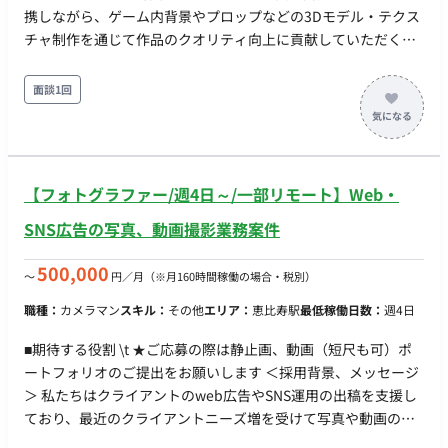
携しながら、ゲーム内背景やプロップなどの3Dモデル・テクス
チャ制作を通じて作品のクオリティ向上に貢献していただくこ
とを期待しております。 ■ 【業務内容・担当工程】 【3D背景・
プロップ制作】 ゲーム内に登場する背景やプロップ等の3Dモデ
面談1回
ル、テクスチャの制作を行っていただきます。 【ゲームエンジ
ンへの組み込み・設定】 Unity等のゲームエンジンへの組み込
み、ライティング、環境効果（ポストプロセス等）の設定を通
じたクオリティアップを担当していただきます。 ■ 【働き方】
【フォトグラファー/週4日～/一部リモート】Web・
・契約形態：派遣契約 （週20時間以上のため、社会保険加入必
須） ・稼働量：週5日 稼働曜日：月～金（土日祝日休み） 稼働
SNS広告の写真、動画撮影業務案件
時間：10:00～19:00（所定労働時間8H、休憩1H）※始業8時～
11時で時差出勤の相談可 ・働き方：常駐（東京都渋谷区） ・交
500,000
〜
円／月
（※月160時間稼働の場合・税別）
通費：支給 ・時給：2,000～2,500円 ※スキル・経験によって変
職種：
カメラマン
スキル：
その他
エリア：
恵比寿駅
最低稼働日数：
週4日
動 ・その他 月末締め、25日支払い
■期待する役割 \t ★ご応募の際は静止画、動画（短尺も可）ポ
ートフォリオのご提出をお願いします ＜採用背景、メッセージ
＞ 私たちはクライアントのweb広告やSNS運用の出稿を支援し
ており、最近のクライアントニーズ増を受けて写真や動画の撮
影・編集に関する案件が増えています。 現在は経験豊富なカメ