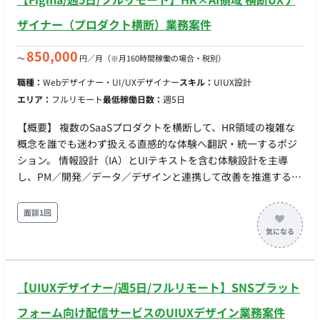
ザイナー（プロダクト横断）業務案件
850,000
〜
円／月
（※月160時間稼働の場合・税別）
職種：
Webデザイナー・UI/UXデザイナー
スキル：
UIUX設計
エリア：
フルリモート
最低稼働日数：
週5日
【概要】 複数のSaaSプロダクトを横断して、HR領域の複雑な
概念を誰でも迷わず扱える直感的な体験へ翻訳・統一するポジ
ション。 情報設計（IA）とUIテキストを含む体験設計を主導
し、PM／開発／データ／デザインと連携して改善を推進する。
※企業名は伏せております。 【具体的な仕事内容】 ・プロダク
ト横断の情報設計および用語・ナビゲーションの統一 ・UIテキ
面談1回
ストの企画・改善とネーミング設計 ・定量／定性データとユー
ザー調査に基づくUX改善の提案・推進 ・チーム構成：プロダク
ト企画2名、データサイエンティスト1名、エンジニア6名、デ
ザイナー兼務1名 ・開始時期 2026-02-01 ・面談：基本1回(必要
【UIUXデザイナー/週5日/フルリモート】SNSプラット
に応じて2回の可能性あり）
フォーム向け配信サービスのUIUXデザイン業務案件