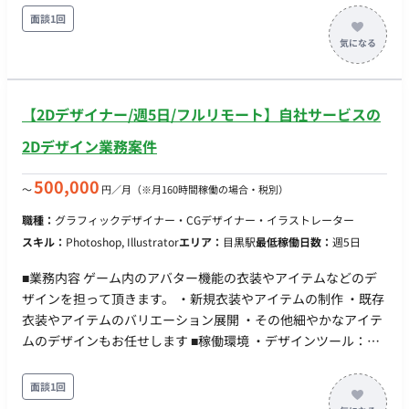
ラマンを中心に少数精鋭で案件を動かしていますが、チーム強
面談1回
化のため、新たな視点を持つパートナーを募集します。 SNSや
Web広告というスピード感のあるフィールドで、表現の力を使
ってクライアントの課題を解決する。 時代の最前線で求められ
るスキルを共有し合い、ビジネスの現場で真に価値を発揮する
【2Dデザイナー/週5日/フルリモート】自社サービスの
フォトグラファー/ビデオグラファーとして、共にクリエイティ
ブの核をリードしていきませんか？ ■業務内容 ・写真、動画の
2Dデザイン業務案件
撮影、レタッチ、編集 ※社内スタジオあり ※動画は1分程
度のものが主になります ・ロケハン、撮影カットなどの確認 ・
500,000
〜
円／月
（※月160時間稼働の場合・税別）
撮影ディレクション ■顧客業界 食品、飲料、医療、自動車、金
職種：
グラフィックデザイナー・CGデザイナー・イラストレーター
融、エンタメ、化粧品、アパレル、雑貨 など多数
スキル：
Photoshop, Illustrator
エリア：
目黒駅
最低稼働日数：
週5日
■業務内容 ゲーム内のアバター機能の衣装やアイテムなどのデ
ザインを担って頂きます。 ・新規衣装やアイテムの制作 ・既存
衣装やアイテムのバリエーション展開 ・その他細やかなアイテ
ムのデザインもお任せします ■稼働環境 ・デザインツール：
PhotoShop,Illustrator,SAIなどのイラストツール ・その他のツ
ール：Slack、Backlog ・就業環境：フルリモート、フルタイム
面談1回
勤務 ■組織 アバターアイテム制作チームの2Dデザイナーは業務