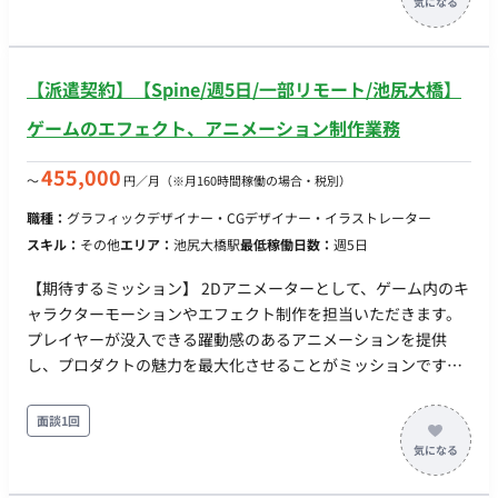
委託や派遣メンバーも含めると20名弱の規模です。それぞれが
衣装デザインなど専門領域に対して責任を持って取り組んでい
ます。
【派遣契約】【Spine/週5日/一部リモート/池尻大橋】
ゲームのエフェクト、アニメーション制作業務
455,000
〜
円／月
（※月160時間稼働の場合・税別）
職種：
グラフィックデザイナー・CGデザイナー・イラストレーター
スキル：
その他
エリア：
池尻大橋駅
最低稼働日数：
週5日
【期待するミッション】 2Dアニメーターとして、ゲーム内のキ
ャラクターモーションやエフェクト制作を担当いただきます。
プレイヤーが没入できる躍動感のあるアニメーションを提供
し、プロダクトの魅力を最大化させることがミッションです。
【業務内容・担当工程】 ・Spineを使用したキャラクター、動
物などのモーション制作 ・AE、AI等を用いたエフェクト素材
面談1回
（煙、血液等の連番アニメーション）の制作 ・「ディズニーの
アニメーション12の原則」に基づいた高品質な動きの付け込み
【働き方】 ・契約形態：派遣契約 （週20時間以上のため、社会