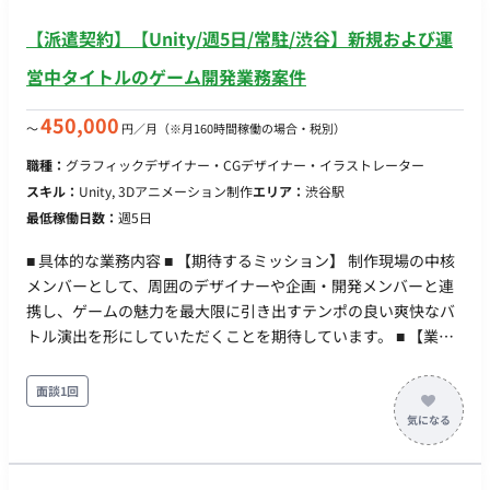
保険加入必須） ・ 稼働量：週5日 稼働曜日：月・火・水・木・
【派遣契約】【Unity/週5日/常駐/渋谷】新規および運
金 稼働時間：10:00-19:00（実働8時間） ・ 働き方：一部リモ
ート（東京都目黒区青葉台） ※月・水・金はオフィス出社、
営中タイトルのゲーム開発業務案件
火・木は在宅勤務 ・交通費：別途支給 ・時給：2,500円～2,800
円 ※経験・スキルによりご相談 ・契約期間：長期 ・募集人
450,000
〜
円／月
（※月160時間稼働の場合・税別）
数：2名 ・その他 月末締め、25日支払い
職種：
グラフィックデザイナー・CGデザイナー・イラストレーター
スキル：
Unity, 3Dアニメーション制作
エリア：
渋谷駅
最低稼働日数：
週5日
■ 具体的な業務内容 ■ 【期待するミッション】 制作現場の中核
メンバーとして、周囲のデザイナーや企画・開発メンバーと連
携し、ゲームの魅力を最大限に引き出すテンポの良い爽快なバ
トル演出を形にしていただくことを期待しています。 ■ 【業務
内容・担当工程】 【演出・カットシーン制作】 RPGのバトルシ
ーンにおける、魔法攻撃や必殺技の発動時などのカメラワーク
面談1回
を含めた一連の演出（カットシーン）の構築をお任せします。
既存のエフェクト素材、キャラクターモーションを専用ツール
（タイムライン等）上で組み合わせる作業や、カメラのアング
ル、カット割り、揺れ（シェイク）、ヒットストップなどのカ