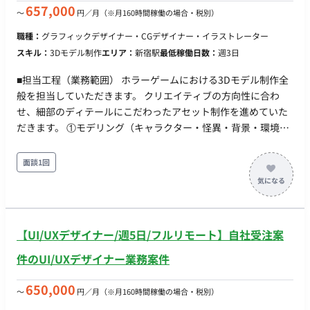
え、購⼊していただくためのコンテンツ制作 アプリ内LP、バ
657,000
〜
円／月
（※月160時間稼働の場合・税別）
を使用した画面案の作成 ・Figmaを活用し、ワイヤーフレー
ナー、商品説明などのコンテンツデザイン ・エンジニアが実装
ムやモックアップを作成します。 ・インタラクティブなプロ
職種：
グラフィックデザイナー・CGデザイナー・イラストレーター
時に参照する仕様ドキュメントの作成 アプリの仕様、機能要
トタイプを作成し、開発チームとの連携を強化しま す。 ▼開
スキル：
3Dモデル制作
エリア：
新宿駅
最低稼働日数：
週3日
件、制約、エラー処理などを記載した仕様ドキュメン トの作成
発チームとの連携 ・プロジェクトの要件を理解し、デザイン
UI/UXデザイナーだけで完成させることは難しいため、エン
面での最適なソリューションを提案します。 ・開発チームと
■担当工程（業務範囲） ホラーゲームにおける3Dモデル制作全
ジニアとコミュ ニケーションを取りながら作成していきます ■
密に連携し、デザインの実装をサポートします。 ▼競合サー
般を担当していただきます。 クリエイティブの方向性に合わ
利用ツール デザイン：Figma ドキュメント‧タスク管理：
ビスの把握 ・競合他社のデザインやユーザー体験を自ら確認
せ、細部のディテールにこだわったアセット制作を進めていた
Notion、Google Drive コミュニケーション：Slack ■働き方 開
し、当社サービスの改善点や差別化ポイントを明確にします。
だきます。 ①モデリング（キャラクター・怪異・背景・環境・
始日：2026年4月 リモート可否：フルリモート可能
・競合の強みと弱みを理解し、それを基に自社のデザイン戦
ブロッキング） ②UV展開・マテリアル・テクスチャ ③リギン
略を策定します。 ■採用技術 フロント：React, MUI, TypeScript
グ・アニメーション ■チーム体制 責任者：1名 エンジニア：2名
面談1回
バックエンド：Node, TypeScript インフラ：AWS,
シナリオライター/編集：2名 アートディレクター：1 兼務が多
CDK(TypeScript) その他：GitHub, GitHub Actions ■開発スタイ
いため、全体工数としては3人月程度です。 ■働き方 稼働量：
ル ▼スプリント(半月単位） ・スプリントプランニング
0.5〜1.0人月 リモート稼働：フルリモート
・デイリースクラム（朝会最大30分、夕会15分） ・スプリ
【UI/UXデザイナー/週5日/フルリモート】自社受注案
ントレビュー（半月に1度） ・スプリントレトロスペクティ
ブ ▼同期コミュニケーション：Gather ・バーチャルオフ
件のUI/UXデザイナー業務案件
ィスに出社 ・非同期コミュニケーション：Slack ・ストッ
ク情報：Notion, miro ・画面デザイン：Figma, miro ・プ
650,000
〜
円／月
（※月160時間稼働の場合・税別）
ロジェクト管理：Notion ・開発生産性改善：Findy Team+