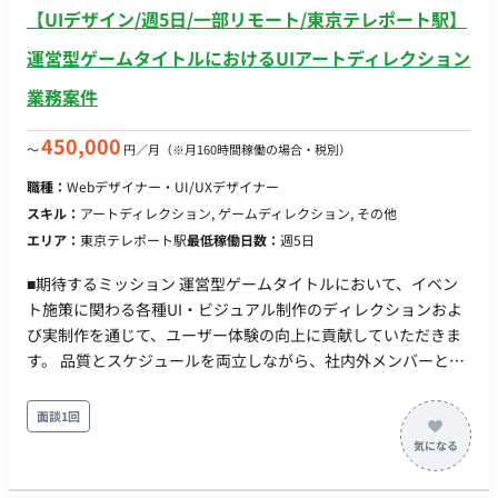
ン、DTP・デザイン実務まで（※スキルやご希望に応じて調整
【UIデザイン/週5日/一部リモート/東京テレポート駅】
可） ■チーム体制 社内の制作部メンバーと一緒に進めていただ
きます。 ■業務の流れ （※詳細ヒアリング必要：どのような依
運営型ゲームタイトルにおけるUIアートディレクション
頼フローになるか等） ■開発環境 アプリ：CIPPO（シッポ） ツ
業務案件
ール：Illustrator, Photoshop, inDesign ■開発フェーズと予定
既存制作業務の進行、および新規アプリ企画の立ち上げフェー
450,000
〜
円／月
（※月160時間稼働の場合・税別）
ズ（アプリのデザインは完成している、） ■案件の魅力（会社
について・サービスについて） 正社員ほどのリソースは割けな
職種：
Webデザイナー・UI/UXデザイナー
いが、スキルを活かして新規アプリの企画など裁量を持って働
スキル：
アートディレクション, ゲームディレクション, その他
きたい方にマッチする環境です。 ■リモート稼働について ・フ
エリア：
東京テレポート駅
最低稼働日数：
週5日
ルリモート可能 ■働き方 ・別日も網羅的に稼働していただきた
いが、月の中旬ごろに集中的に稼働ができる方
■期待するミッション 運営型ゲームタイトルにおいて、イベン
ト施策に関わる各種UI・ビジュアル制作のディレクションおよ
び実制作を通じて、ユーザー体験の向上に貢献していただきま
す。 品質とスケジュールを両立しながら、社内外メンバーと連
携し、安定した運営体制の構築を推進していただくポジション
です。 ■業務内容・担当工程 【イベント施策に関わるデザイン
面談1回
制作】 ・ロゴデザイン、アイコン制作など各種クリエイティブ
制作 ・UIパーツやビジュアル素材の作成 担当工程：実装・テス
ト 【クオリティコントロール（アートディレクション業務）】