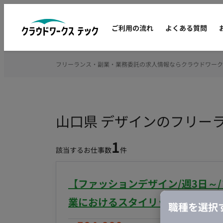
ご利用の流れ
よくある質問
フリーランス・副業・業務委託の求人情報ならクラウドワーク
山口県 デザインのフリー
1
該当するお仕事数
件
【ファッションデザイン/週3日～
業におけるスタイリッシュなアパ
職種を選択