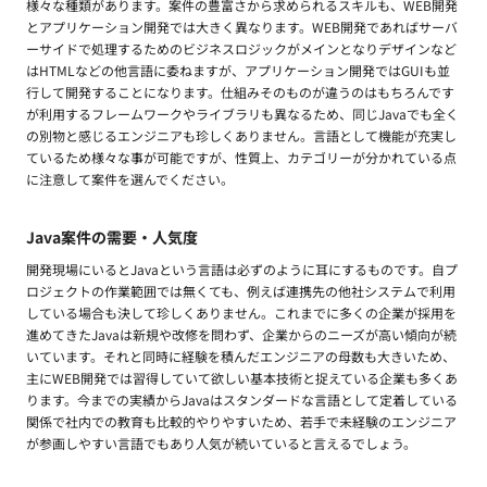
様々な種類があります。案件の豊富さから求められるスキルも、WEB開発
とアプリケーション開発では大きく異なります。WEB開発であればサーバ
ーサイドで処理するためのビジネスロジックがメインとなりデザインなど
はHTMLなどの他言語に委ねますが、アプリケーション開発ではGUIも並
行して開発することになります。仕組みそのものが違うのはもちろんです
が利用するフレームワークやライブラリも異なるため、同じJavaでも全く
の別物と感じるエンジニアも珍しくありません。言語として機能が充実し
ているため様々な事が可能ですが、性質上、カテゴリーが分かれている点
に注意して案件を選んでください。
Java案件の需要・人気度
開発現場にいるとJavaという言語は必ずのように耳にするものです。自プ
ロジェクトの作業範囲では無くても、例えば連携先の他社システムで利用
している場合も決して珍しくありません。これまでに多くの企業が採用を
進めてきたJavaは新規や改修を問わず、企業からのニーズが高い傾向が続
いています。それと同時に経験を積んだエンジニアの母数も大きいため、
主にWEB開発では習得していて欲しい基本技術と捉えている企業も多くあ
ります。今までの実績からJavaはスタンダードな言語として定着している
関係で社内での教育も比較的やりやすいため、若手で未経験のエンジニア
が参画しやすい言語でもあり人気が続いていると言えるでしょう。