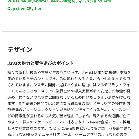
PHP
Java
Ruby
Android Java
Swift
開発ディレクション
Unity
Objective-C
Python
デザイン
Javaの魅力と案件選びのポイント
様々な新しい技術や言語が生まれている中、Javaはいまだに根強い支持を
集めている言語のひとつです。名の知れた大手企業から中小企業まで採用
されています。システム開発に選ばれやすい理由にはマルチプラットフォ
ームであることや、今までに業界全体の導入実績が多く安定した稼働が見
込め、様々なノウハウが公開されているため開発がしやすい点が挙げられ
ます。また従来の開発では必要になる難易度の高いメモリ空間の操作を内
部機構のガレージコレクションが自動的に行ってくれるため、ソースコー
ドの簡素化が図れるのも人気が出た理由でしょう。導入までの道筋が立て
やすく、将来のスケーラビリティに対応しやすいJavaは企業にとって採用
しやすい言語なのです。 ひとえにJava案件といってもグローバル展開され
るようなWEBシステムから社内ツール、ゲームアプリのようなものまで