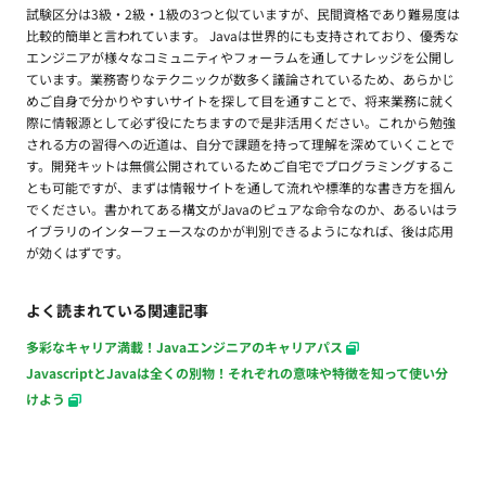
試験区分は3級・2級・1級の3つと似ていますが、民間資格であり難易度は
比較的簡単と言われています。 Javaは世界的にも支持されており、優秀な
エンジニアが様々なコミュニティやフォーラムを通してナレッジを公開し
ています。業務寄りなテクニックが数多く議論されているため、あらかじ
めご自身で分かりやすいサイトを探して目を通すことで、将来業務に就く
際に情報源として必ず役にたちますので是非活用ください。これから勉強
される方の習得への近道は、自分で課題を持って理解を深めていくことで
す。開発キットは無償公開されているためご自宅でプログラミングするこ
とも可能ですが、まずは情報サイトを通して流れや標準的な書き方を掴ん
でください。書かれてある構文がJavaのピュアな命令なのか、あるいはラ
イブラリのインターフェースなのかが判別できるようになれば、後は応用
が効くはずです。
よく読まれている関連記事
多彩なキャリア満載！Javaエンジニアのキャリアパス
JavascriptとJavaは全くの別物！それぞれの意味や特徴を知って使い分
けよう