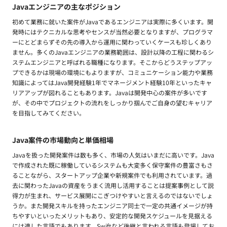
Javaエンジニアの主なポジション
初めて業務に就いた案件がJavaであるエンジニアは実際に多くいます。開
発時にはテクニカルな思考やセンスが当然必要となりますが、プログラマ
ーにとどまらずその先の導入から運用に関わっていくケースも珍しくあり
ません。多くのJavaエンジニアの業務範囲は、設計以降の工程に関わるシ
ステムエンジニアと呼ばれる職種になります。そこからどうステップアッ
プできるかは現場の環境にもよりますが、コミュニケーション能力や業務
知識によってはJava開発経験1年でマネージメント経験10年といったキャ
リアアップが図れることもあります。Javaは開発中心の案件が多いです
が、その中でプロジェクトの流れをしっかり掴んでご自身の望むキャリア
を目指してみてください。
Java案件の市場動向と単価相場
Javaを扱った開発案件は数も多く、市場の人気はいまだに高いです。Java
で作成された既に稼働しているシステムも大変多く保守案件の豊富さもさ
ることながら、スタートアップ企業や新規案件でも利用されています。過
去に関わったJavaの資産をうまく流用し活用することは提案事例として説
得力が生まれ、サービス展開にこぎつけやすいと言えるのではないでしょ
うか。また開発スキルを持ったエンジニア同士で一定の共通イメージが持
ちやすいといったメリットもあり、安定的な開発スケジュールを見据える
には適した言語でもあります。Swiftなど後継と言われる言語も登場してお