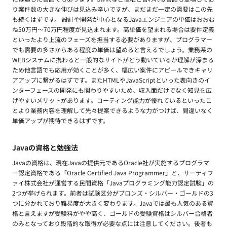
り案件数の大きな伸びは見込み辛いですが、まだまだ一定の需要はこの先
も続くはずです。 設計や開発が中心となるJavaエンジニアの単価はおおむ
ね50万円〜70万円程度が見込まれます。高単価を望まれる場合は要件定義
といったより上流のフェーズを担当する必要がありますが、プログラマー
でも需要の多さからある程度の単価は望めると言えるでしょう。業務系の
WEBシステムに携わると一般的なサイトがどう動いているか理解が深まる
ため他言語でも応用が効くことが多く、幅広い案件にアピールできキャリ
アアップに繋がるはずです。またHTMLやJavaScriptといった表向きのイ
ンターフェースの開発にも関わりやすいため、収入面だけでなく知見を広
げやすいメリットがあります。コーティング能力が優れているといったこ
とより業務内容を理解して先々提案できるような力がつけば、間違いなく
単価アップが期待できるはずです。
Javaの資格と勉強法
Javaの資格は、現在Javaの提供元であるOracle社が実施するプログラマ
ー認定資格である「Oracle Certified Java Programmer」と、サーティフ
ァイ株式会社が運営する民間資格「Javaプログラミング能力認定試験」の
2つが挙げられます。前者は試験区分がブロンズ・シルバー・ゴールドの3
つに分かれており難易度が大きく変わります。Javaでは最も人気のある資
格と言えますが受験料がやや高く、ゴールドの受験資格はシルバー合格者
のみとなっており段階的な取得が必要な点には注意してください。後者も