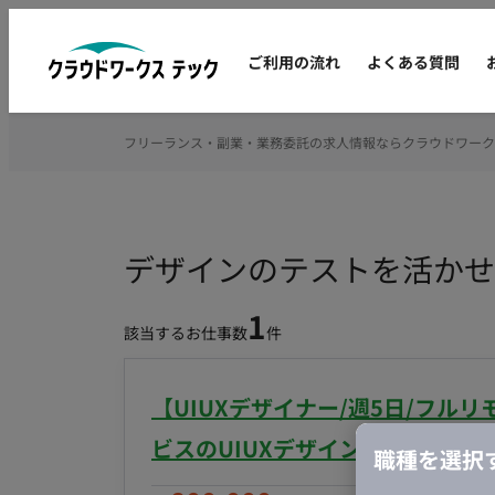
ご利用の流れ
よくある質問
フリーランス・副業・業務委託の求人情報ならクラウドワーク
デザインのテストを活かせ
1
該当するお仕事数
件
【UIUXデザイナー/週5日/フル
ビスのUIUXデザイン業務案件
職種を選択