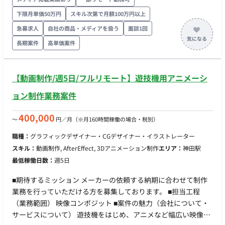
ト 【クオリティコントロール（アートディレクション業務）】
・各種クリエイティブの品質管理 ・アセット管理 ・制作物の最
下限月単価50万円
スキル次第で月額100万円以上
終チェックおよび改善提案 担当工程：設計・実装・テスト
急募求人
自社の商品・メディアを扱う
面談1回
【進行管理・折衝業務】 ・セクションメンバーのスケジュール
長期案件
高単価案件
管理 ・外部協力会社との折衝、スケジュール調整 ・社内外との
調整業務 担当工程：要件定義・保守運用 ■チーム体制 ・アート
ディレクター ・デザイナー ・プランナー ・エンジニア ■開発
【動画制作/週5日/フルリモート】遊技機用アニメーシ
環境 プログラミング言語 ・該当なし インフラ ・該当なし ■働
ョン制作業務案件
き方 ・稼働量：週5日 ・リモート稼働：一部リモート（週3日出
社／週2日リモート） ・フレックス稼働：10:00～19:00想定
400,000
〜
円／月
（※月160時間稼働の場合・税別）
職種：
グラフィックデザイナー・CGデザイナー・イラストレーター
スキル：
動画制作, AfterEffect, 3Dアニメーション制作
エリア：
神田駅
最低稼働日数：
週5日
■期待するミッション メーカーの依頼する納期に合わせて制作
業務を行っていただける方を募集しております。 ■担当工程
（業務範囲） 映像コンポジット ■案件の魅力（会社について・
サービスについて） 遊技機をはじめ、アニメなど幅広い映像制