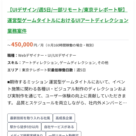
【UIデザイン/週5日/一部リモート/東京テレポート駅】
運営型ゲームタイトルにおけるUIアートディレクション
業務案件
450,000
〜
円／月
（※月160時間稼働の場合・税別）
職種：
Webデザイナー・UI/UXデザイナー
スキル：
アートディレクション, ゲームディレクション, その他
エリア：
東京テレポート駅
最低稼働日数：
週5日
■期待するミッション 運営型ゲームタイトルにおいて、イベン
ト施策に関わる各種UI・ビジュアル制作のディレクションおよ
び実制作を通じて、ユーザー体験の向上に貢献していただきま
す。 品質とスケジュールを両立しながら、社内外メンバーと連
携し、安定した運営体制の構築を推進していただくポジション
です。 ■業務内容・担当工程 【イベント施策に関わるデザイン
最新技術を取り入れる社風
高成長企業
制作】 ・ロゴデザイン、アイコン制作など各種クリエイティブ
駅から徒歩5分以内
自社サービスがある
制作 ・UIパーツやビジュアル素材の作成 担当工程：実装・テス
メディア掲載実績あり
一部リモート勤務可