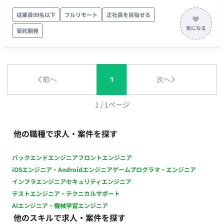
作をおこなっている企業です。 ■働き方 フルリモートでの稼働
が可能ですが、プロパー人材とコミュニケーションをとる観点
従業員99名以下
フルリモート
正社員を目指せる
で、出社も可能な方を優先いたします。 PCは持参を予定してお
受託開発
ります。
前へ
1
次へ
1
/
1
ページ
他の職種で求人・案件を探す
バックエンドエンジニア
フロントエンジニア
iOSエンジニア・Androidエンジニア
ゲームプログラマ・エンジニア
インフラエンジニア
セキュリティエンジニア
テストエンジニア・テクニカルサポート
AIエンジニア・機械学習エンジニア
他のスキルで求人・案件を探す