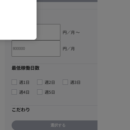
単価
円／月 〜
円／月
最低稼働日数
週1日
週2日
週3日
週4日
週5日
こだわり
選択する