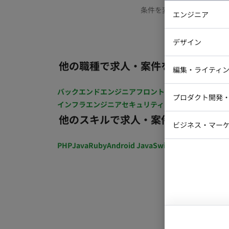
条件を変更するか、もう少
エンジニア
バックエン
デザイン
iOSエンジ
他の職種で求人・案件を探す
Webデザイ
インフラエ
編集・ライティ
テストエン
Webコーダ
グラフィッ
バックエンドエンジニア
フロントエンジニア
iOSエン
プロダクト開発
ラストレー
インフラエンジニア
セキュリティエンジニア
テストエ
編集者・翻
他のスキルで求人・案件を探す
Webディ
ビジネス・マーケ
クトマネー
マーケター
PHP
Java
Ruby
Android Java
Swift
開発ディレクショ
システムコ
コンサルタ
プロンプト