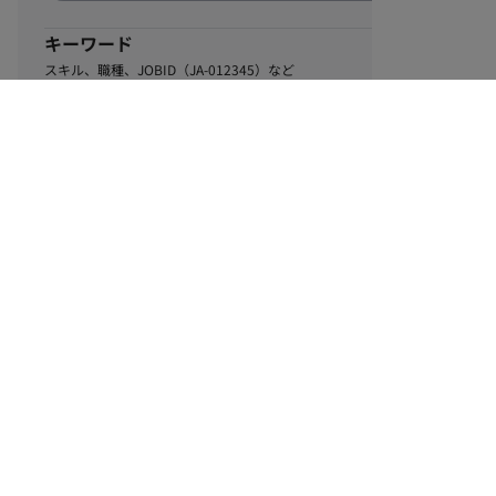
キーワード
スキル、職種、JOBID（JA-012345）など
0
該当するお仕事数
件
この条件で絞り込む
ル
利用規約
個人情報保護方針
サイトマップ