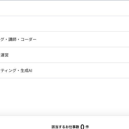
し広い条件設定で検索してみてください。
ドエンジニア
フロントエンジニア
ニア・Androidエンジニア
ゲームプログラマ・エンジニ
アートディレクター・クリエイ
ナー・UI/UXデザイナー
ンジニア
セキュリティエンジニア
ング・講師・コーダー
ター
ジニア・テクニカルサポート
AIエンジニア・機械学習エン
ー
Webライター
クデザイナー・CGデザイナー・イ
ジニア・Androidエンジニア
ゲームプログラマ・エンジニア
・運営
ター
ンジニア・テクニカルサポート
AIエンジニア・機械学習エンジニア
訳・その他ライター
レクター・プロデューサー・プロジェ
データアナリスト・データサ
ティング・生成AI
ジャー
・メディア運用
DX推進
ン
Unity
Objective-C
Python
ンサルタント・ITコンサルタント
ント・企画・セールス
採用・組織開発・制度設計
エンジニアリング
0
該当するお仕事数
件