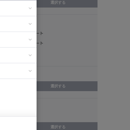
選択する
稼働形態
ア
フルリモート
ティブディレク
一部リモート
ジニア
常駐
エリア
イエンティスト
選択する
スキル
校正・編集
選択する