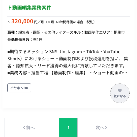
まして、対応可能かご確認ください。 メイン ・
ト動画編集業務案件
https://www.youtube.com/watch?v=N8izuNs_FXQ&t=434s ・
https://youtu.be/xHU5MHuUSKI?si=94dF7G8NFX7_IwYn ショ
320,000
〜
円／月
（※月160時間稼働の場合・税別）
ート ・https://www.instagram.com/p/DZLx_RKCj8_/?hl=ja ・
職種：
編集者・翻訳・その他ライター
スキル：
動画制作
エリア：
桐生市
https://www.instagram.com/reel/DbYEHEhBrm3/?
最低稼働日数：
週1日
utm_source=ig_web_copy_link&igsh=MzRlODBiNWFlZA==
【担当工程】 設計、実装 ■チーム体制 ・動画企画・撮影：1名
■期待するミッション SNS（Instagram・TikTok・YouTube
・動画編集（本募集）：1名 ■開発環境 ・プログラミング：
Shorts）におけるショート動画制作および投稿運用を担い、 集
Adobe Premiere Pro ■働き方 ・稼働量：週5日 ・リモート稼
客・認知拡大・リード獲得の最大化に貢献していただきます。
働：フルリモート ・フレックス稼働：可能
■業務内容・担当工程 【動画制作・編集】 ・ショート動画の撮
影補助または編集 ・カット編集、テロップ、BGM挿入などの編
集業務 【SNS運用・投稿】 ・Instagram / TikTok / YouTube
イヤホンOK
Shortsへの投稿対応 ・投稿文作成・ハッシュタグ設計 ■働き方
稼働量：月32時間程度 リモート稼働：可能 フレックス稼働：可
能
前へ
1
次へ