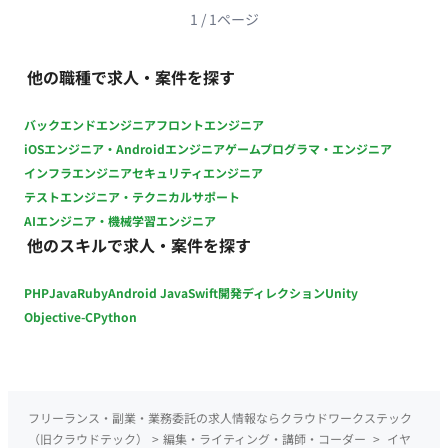
1
/
1
ページ
他の職種で求人・案件を探す
バックエンドエンジニア
フロントエンジニア
iOSエンジニア・Androidエンジニア
ゲームプログラマ・エンジニア
インフラエンジニア
セキュリティエンジニア
テストエンジニア・テクニカルサポート
AIエンジニア・機械学習エンジニア
他のスキルで求人・案件を探す
PHP
Java
Ruby
Android Java
Swift
開発ディレクション
Unity
Objective-C
Python
フリーランス・副業・業務委託の求人情報ならクラウドワークステック
（旧クラウドテック）
>
編集・ライティング・講師・コーダー
>
イヤ