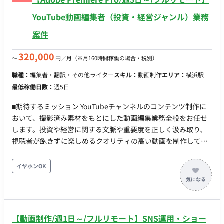
YouTube動画編集者（投資・経営ジャンル）業務
案件
320,000
〜
円／月
（※月160時間稼働の場合・税別）
職種：
編集者・翻訳・その他ライター
スキル：
動画制作
エリア：
横浜駅
最低稼働日数：
週5日
■期待するミッション YouTubeチャンネルのコンテンツ制作に
おいて、撮影済み素材をもとにした動画編集業務全般をお任せ
します。投資や経営に関する文脈や重要度を正しく汲み取り、
視聴者が飽きずに楽しめるクオリティの高い動画を制作してい
ただくことを期待しています。 ■業務内容・担当工程 お渡しす
る撮影データ（MP4形式）をもとに、以下の動画編集作業を担
イヤホンOK
当していただきます。 ・メイン動画（週1本程度）およびショ
ート動画（週3本程度）の編集 ・カット作業、テロップ挿入、
効果音・BGMの追加 ・話している内容に合わせた参考映像や画
像、グラフ等の差し込み ・海外風の演出や視聴者を惹きつける
【動画制作/週1日～/フルリモート】SNS運用・ショー
構成の工夫 ■参考動画 先方希望参考動画をご確認していただき