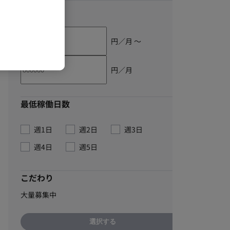
単価
円／月 〜
円／月
最低稼働日数
週1日
週2日
週3日
週4日
週5日
こだわり
大量募集中
選択する