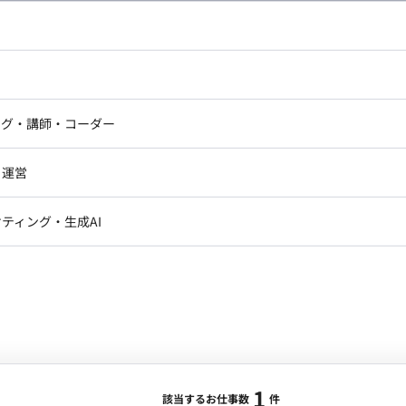
合・税別）
の他
エリア：
渋谷駅
最低稼働日数：
週5日
ドエンジニア
フロントエンジニア
におけるゲーム内外の日英翻訳や確認、翻訳に関する進行
ニア・Androidエンジニア
ゲームプログラマ・エンジニ
イターの文章にリスペクトを持って既存の世界観設定を
アートディレクター・クリエイ
ナー・UI/UXデザイナー
高品質なコンテンツを提供することに貢献していただき
ンジニア
セキュリティエンジニア
ング・講師・コーダー
ター
業務内容・担当工程】 【シナリ
ジニア・テクニカルサポート
AIエンジニア・機械学習エン
ー
Webライター
クデザイナー・CGデザイナー・イ
及びチェック業務】 メイン業務として、アイテムやキャ
・運営
ター
訳・その他ライター
ベントシナリオ、お知らせなどの翻訳およびチェック業
レクター・プロデューサー・プロジェ
データアナリスト・データサ
ティング・生成AI
ジャー
す。 ■ 【チーム体制】 ・翻訳・海
1
・メディア運用
DX推進
ンサルタント・ITコンサルタント
 ■ 【働き方】 ・契約形態：派遣
ント・企画・セールス
採用・組織開発・制度設計
必須） ・稼働量：週5日 稼働曜日：月～金 稼働時間：
ト（渋谷駅徒歩5分） ※許可制：週2日程度（ただし業務に慣れ
エンジニアリング
途支給 ・時給：2,150円 ※経験・スキルにより応相談
、25日支払い
ジニア・Androidエンジニア
ゲームプログラマ・エンジニア
1
ンジニア・テクニカルサポート
AIエンジニア・機械学習エンジニア
該当するお仕事数
件