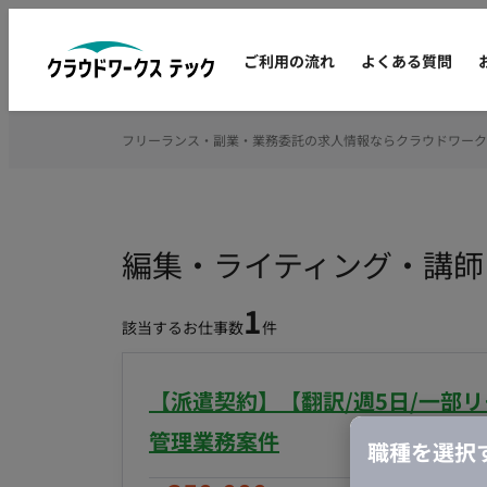
ご利用の流れ
よくある質問
フリーランス・副業・業務委託の求人情報ならクラウドワーク
編集・ライティング・講師
1
該当するお仕事数
件
【派遣契約】【翻訳/週5日/一部
管理業務案件
職種を選択