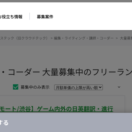
お役立ち情報
募集案件
ステック（旧クラウドテック）
>
編集・ライティング・講師・コーダー
>
大量募
・コーダー 大量募集中のフリーラ
募集中のみ表示
リモート/渋谷】ゲーム内外の日英翻訳・進行
する