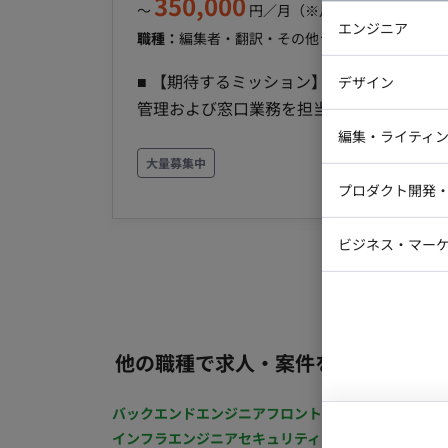
350,000
〜
円／月
（※月160時間稼働の場
エンジニア
職種：
編集者・翻訳・その他ライター
スキル：
そ
バックエン
■ 【期待するミッション】 自社タイトル
デザイン
iOSエンジ
管理および窓口業務を担当し、シナリオラ
Webデザイ
守りながら、海外のプレイヤーへ魅力的で
インフラエ
編集・ライティ
ます。将来的なリーダー候補としての活躍も期待しています。 ■ 【
大量募集中
テストエン
Webコーダ
グラフィッ
オ、フレーバーテキスト、お知らせの翻訳
プロダクト開発
ラストレー
編集者・翻
ラクターのフレーバーテキストの翻訳やイ
Webディ
務全般を担当します。 【海外マーケティングの調査や企画提案、不具合報告】 サブ業務として、海
ビジネス・マーケ
クトマネー
外マーケティングの調査や企画提案、不具合報告などを担当しま
マーケター
システムコ
外業務メンバー（平均年齢38歳、20代〜50代まで幅広い年齢層）
コンサルタ
契約 （週20時間以上のため、社会保険加入
10:00-19:00 ・働き方：一部リモー
プロンプト
他の職種で求人・案件を探す
るまではフル出社となります） ・交通費：別
・契約期間：即日～長期 ・その他 月末締め
バックエンドエンジニア
フロントエンジニア
iOSエン
インフラエンジニア
セキュリティエンジニア
テストエ