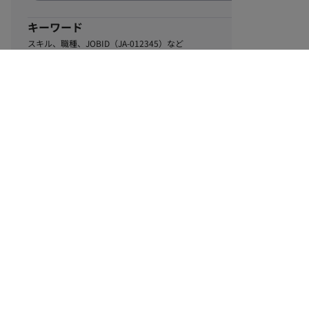
キーワード
スキル、職種、JOBID（JA-012345）など
1
該当するお仕事数
件
この条件で絞り込む
ル
利用規約
個人情報保護方針
サイトマップ