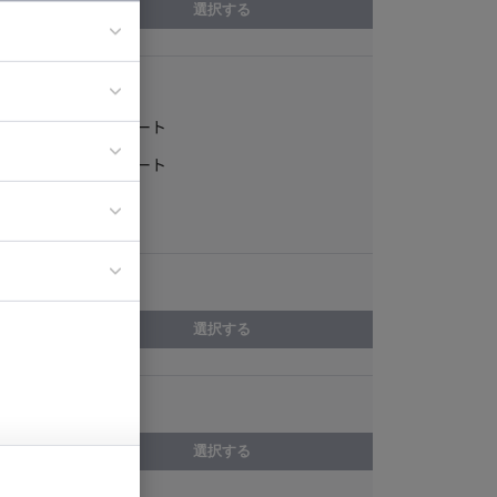
選択する
稼働形態
ア
フルリモート
ティブディレク
一部リモート
ジニア
常駐
エリア
イエンティスト
選択する
スキル
選択する