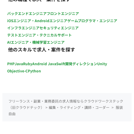
方：一部リモート（渋谷駅徒歩5分） ※許可制：週2日程度（た
https://www.youtube.com/watch?v=BOzQKUttqV4 参考②：
だし業務に慣れるまではフル出社となります） ・交通費：別途
https://www.youtube.com/watch?v=tMgs6obB174 参考③：
バックエンドエンジニア
フロントエンジニア
支給 ・時給：2,150円 ※経験・スキルにより応相談 ・契約期
https://www.youtube.com/shorts/dcLDHeWzpRM
iOSエンジニア・Androidエンジニア
ゲームプログラマ・エンジニア
間：即日～長期 ・その他 月末締め、25日支払い
インフラエンジニア
セキュリティエンジニア
テストエンジニア・テクニカルサポート
AIエンジニア・機械学習エンジニア
他のスキルで求人・案件を探す
PHP
Java
Ruby
Android Java
Swift
開発ディレクション
Unity
Objective-C
Python
フリーランス・副業・業務委託の求人情報ならクラウドワークステック
（旧クラウドテック）
>
編集・ライティング・講師・コーダー
>
服装
自由