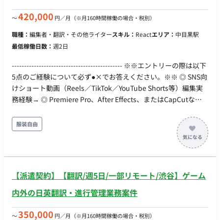
420,000
〜
円／月
（※月160時間稼働の場合・税別）
職種：
編集者・翻訳・その他ライター
スキル：
React
エリア：
中目黒駅
最低稼働日数：
週2日
--------------------------------------------- ※※エントリーの際は以下
5点のご経験について必ず●×でお答えください。※※ ◎ SNS向
けショート動画（Reels／TikTok／YouTube Shorts等）編集実
務経験→ ◎ Premiere Pro、After Effects、またはCapCutなど
を用いた編集スキル→ ◎ ナレーション・BGM・テロップを含め
た動画構成の経験→ ◎ クライアント支給素材をもとにした構
服装自由
成・演出対応→ ◎ 中目黒オフィスへ週1日以上出社可否→ ------
--------------------------------------- 【案件概要】 健康食品・コス
メ・店舗型サロンを商材として取り扱うクライアント向けに、
SNS（Reels／TikTok／YouTube Shortsなど）で配信する短尺
【派遣契約】【翻訳/週5日/一部リモート/渋谷】ゲーム
動画を中心とした制作業務をお任せします。 提供素材（写真・
動画・テキスト）をもとに、広告用動画またはショートドラマ
内外の日英翻訳・進行管理業務案件
形式の映像を編集・演出いただきます。 【想定業務内容】 ・支
給素材（写真・動画・テキスト）をもとにしたショート動画
350,000
〜
円／月
（※月160時間稼働の場合・税別）