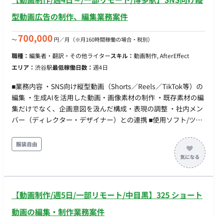
型動画広告の制作、編集業務案件
700,000
〜
円／月
（※月160時間稼働の場合・税別）
職種：
編集者・翻訳・その他ライター
スキル：
動画制作, AfterEffect
エリア：
渋谷駅
最低稼働日数：
週4日
■業務内容 ・SNS向け縦型動画（Shorts／Reels／TikTok等）の
編集 ・生成AIを活用した動画・画像素材の制作 ・既存素材の編
集だけでなく、企画意図を汲んだ構成・表現の調整 ・社内メン
バー（ディレクター・デザイナー）との連携 ■使用ソフト/ツー
ル After Effects Premiere Pro 生成AIツール ※社内独自ツールあ
り ※生成AIの知見があり、新しいツールをキャッチアップでき
服装自由
れば入社後習得でもOK ■働き方 ・週4日以上 ・一部リモート
L最寄り駅：天神南駅
【動画制作/週5日/一部リモート/中目黒】325 ショート
動画の編集・制作業務案件