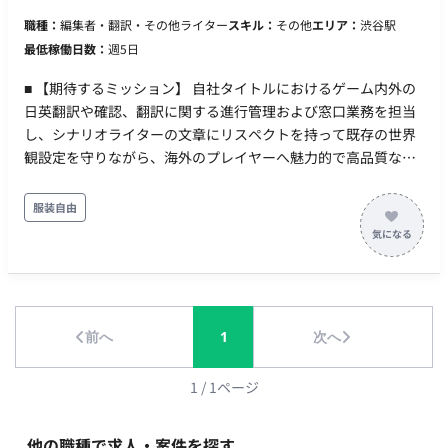
（15〜60秒）制作・編集 ・広告／SNS投稿向けの構成・演出・
職種：
編集者・翻訳・その他ライター
スキル：
その他
エリア：
渋谷駅
BGM・テロップ設計 ・ブランドトーンや訴求テーマに応じた映
最低稼働日数：
週5日
像ディレクション／提案 ・クライアントフィードバックを踏ま
えた再編集・微修正対応 ・（スキルに応じて）ショートドラ
■ 【期待するミッション】 自社タイトルにおけるゲーム内外の
マ・ストーリー構成案の企画補助 ※素材はクライアントより提
日英翻訳や確認、翻訳に関する進行管理および窓口業務を担当
供。構成・編集中心の業務です。 【必須スキル・経験】 ◎ SNS
し、シナリオライターの文章にリスペクトを持って既存の世界
向けショート動画（Reels／TikTok／YouTube Shorts等）編集
観設定を守りながら、海外のプレイヤーへ魅力的で高品質なコ
実務経験 ◎ Premiere Pro、After Effects、またはCapCutなど
ンテンツを提供することに貢献していただきます。将来的なリ
を用いた編集スキル ◎ ナレーション・BGM・テロップを含めた
ーダー候補としての活躍も期待しています。 ■ 【業務内容・担
服装自由
動画構成の経験 ◎ クライアント支給素材をもとにした構成・演
当工程】 【シナリオ、フレーバーテキスト、お知らせの翻訳及
出対応 【歓迎スキル・経験】 ○ 美容・健康・ライフスタイル系
びチェック業務】 メイン業務として、アイテムやキャラクター
商材の動画制作経験 ○ SNS広告・運用を意識した企画・サムネ
のフレーバーテキストの翻訳やイベントシナリオ、お知らせな
イル設計経験 ○ スピード納品や複数案件並行対応の経験 ○ ショ
どの翻訳およびチェック業務全般を担当します。 【海外マーケ
ートドラマ／ストーリー構成に携わった経験 ○ ナレーション／
ティングの調査や企画提案、不具合報告】 サブ業務として、海
BGM選定を含む演出センス 【求める人物像】 スピード感を持っ
前へ
1
次へ
外マーケティングの調査や企画提案、不具合報告などを担当し
てクオリティと量を両立できる方 トレンド・SNSアルゴリズム
ます。 ■ 【チーム体制】 ・翻訳・海外業務メンバー（平均年齢
に敏感で、改善提案ができる方 指示待ちではなく、自ら企画提
38歳、20代〜50代まで幅広い年齢層） ■ 【働き方】 ・契約形
1
/
1
ページ
案や改善の提案ができる方 【稼働条件・契約情報】 稼働日数：
態：派遣契約 （週20時間以上のため、社会保険加入必須） ・稼
5日 勤務地：一部リモート可（中目黒徒歩1分) 期間 ：即日
働量：週5日 稼働曜日：月～金 稼働時間：10:00-19:00 ・働き
他の職種で求人・案件を探す
PC：貸与 【制作イメージ参考】 参考①：