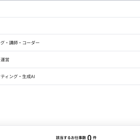
し広い条件設定で検索してみてください。
ドエンジニア
フロントエンジニア
ニア・Androidエンジニア
ゲームプログラマ・エンジニ
アートディレクター・クリエイ
ナー・UI/UXデザイナー
ンジニア
セキュリティエンジニア
ング・講師・コーダー
ター
ジニア・テクニカルサポート
AIエンジニア・機械学習エン
ー
Webライター
クデザイナー・CGデザイナー・イ
ジニア・Androidエンジニア
ゲームプログラマ・エンジニア
・運営
ター
ンジニア・テクニカルサポート
AIエンジニア・機械学習エンジニア
訳・その他ライター
レクター・プロデューサー・プロジェ
データアナリスト・データサ
ティング・生成AI
ジャー
・メディア運用
DX推進
ン
Unity
Objective-C
Python
ンサルタント・ITコンサルタント
ント・企画・セールス
採用・組織開発・制度設計
エンジニアリング
0
該当するお仕事数
件