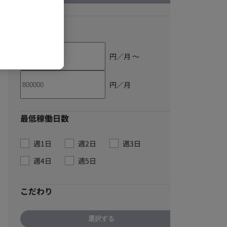
単価
円／月 〜
円／月
最低稼働日数
週1日
週2日
週3日
週4日
週5日
こだわり
選択する