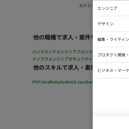
条件を変更するか、もう少
エンジニア
バックエン
デザイン
iOSエンジ
他の職種で求人・案件を探す
Webデザイ
インフラエ
編集・ライティ
テストエン
Webコーダ
グラフィッ
バックエンドエンジニア
フロントエンジニア
iOSエン
プロダクト開発
ラストレー
インフラエンジニア
セキュリティエンジニア
テストエ
編集者・翻
他のスキルで求人・案件を探す
Webディ
ビジネス・マーケ
クトマネー
マーケター
PHP
Java
Ruby
Android Java
Swift
開発ディレクショ
システムコ
コンサルタ
プロンプト