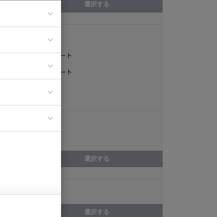
選択する
稼働形態
ア
フルリモート
ティブディレク
一部リモート
ジニア
常駐
エリア
イエンティスト
京都府
選択する
スキル
選択する