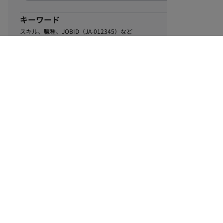
キーワード
スキル、職種、JOBID（JA-012345）など
0
該当するお仕事数
件
この条件で絞り込む
ル
利用規約
個人情報保護方針
サイトマップ