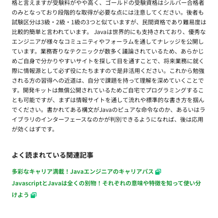
格と言えますが受験料がやや高く、ゴールドの受験資格はシルバー合格者
のみとなっており段階的な取得が必要な点には注意してください。後者も
試験区分は3級・2級・1級の3つと似ていますが、民間資格であり難易度は
比較的簡単と言われています。 Javaは世界的にも支持されており、優秀な
エンジニアが様々なコミュニティやフォーラムを通してナレッジを公開し
ています。業務寄りなテクニックが数多く議論されているため、あらかじ
めご自身で分かりやすいサイトを探して目を通すことで、将来業務に就く
際に情報源として必ず役にたちますので是非活用ください。これから勉強
される方の習得への近道は、自分で課題を持って理解を深めていくことで
す。開発キットは無償公開されているためご自宅でプログラミングするこ
とも可能ですが、まずは情報サイトを通して流れや標準的な書き方を掴ん
でください。書かれてある構文がJavaのピュアな命令なのか、あるいはラ
イブラリのインターフェースなのかが判別できるようになれば、後は応用
が効くはずです。
よく読まれている関連記事
多彩なキャリア満載！Javaエンジニアのキャリアパス
JavascriptとJavaは全くの別物！それぞれの意味や特徴を知って使い分
けよう