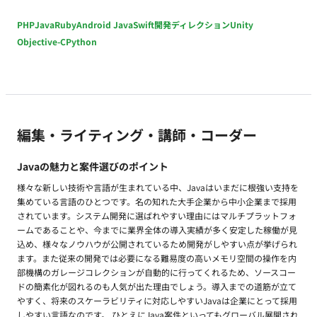
PHP
Java
Ruby
Android Java
Swift
開発ディレクション
Unity
Objective-C
Python
編集・ライティング・講師・コーダー
Javaの魅力と案件選びのポイント
様々な新しい技術や言語が生まれている中、Javaはいまだに根強い支持を
集めている言語のひとつです。名の知れた大手企業から中小企業まで採用
されています。システム開発に選ばれやすい理由にはマルチプラットフォ
ームであることや、今までに業界全体の導入実績が多く安定した稼働が見
込め、様々なノウハウが公開されているため開発がしやすい点が挙げられ
ます。また従来の開発では必要になる難易度の高いメモリ空間の操作を内
部機構のガレージコレクションが自動的に行ってくれるため、ソースコー
ドの簡素化が図れるのも人気が出た理由でしょう。導入までの道筋が立て
やすく、将来のスケーラビリティに対応しやすいJavaは企業にとって採用
しやすい言語なのです。 ひとえにJava案件といってもグローバル展開され