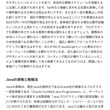
ちやすいといったメリットもあり、安定的な開発スケジュールを見据える
には適した言語でもあります。Swiftなど後継と言われる言語も登場してお
り案件数の大きな伸びは見込み辛いですが、まだまだ一定の需要はこの先
も続くはずです。 設計や開発が中心となるJavaエンジニアの単価はおおむ
ね50万円〜70万円程度が見込まれます。高単価を望まれる場合は要件定義
といったより上流のフェーズを担当する必要がありますが、プログラマー
でも需要の多さからある程度の単価は望めると言えるでしょう。業務系の
WEBシステムに携わると一般的なサイトがどう動いているか理解が深まる
ため他言語でも応用が効くことが多く、幅広い案件にアピールできキャリ
アアップに繋がるはずです。またHTMLやJavaScriptといった表向きのイ
ンターフェースの開発にも関わりやすいため、収入面だけでなく知見を広
げやすいメリットがあります。コーティング能力が優れているといったこ
とより業務内容を理解して先々提案できるような力がつけば、間違いなく
単価アップが期待できるはずです。
Javaの資格と勉強法
Javaの資格は、現在Javaの提供元であるOracle社が実施するプログラマ
ー認定資格である「Oracle Certified Java Programmer」と、サーティフ
ァイ株式会社が運営する民間資格「Javaプログラミング能力認定試験」の
2つが挙げられます。前者は試験区分がブロンズ・シルバー・ゴールドの3
つに分かれており難易度が大きく変わります。Javaでは最も人気のある資