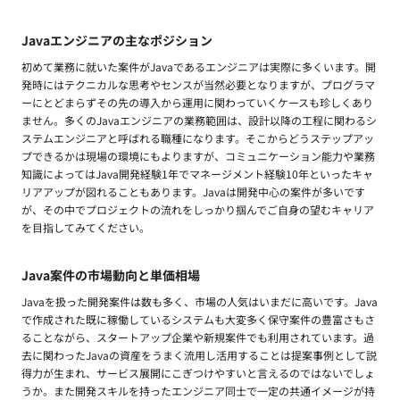
Javaエンジニアの主なポジション
初めて業務に就いた案件がJavaであるエンジニアは実際に多くいます。開
発時にはテクニカルな思考やセンスが当然必要となりますが、プログラマ
ーにとどまらずその先の導入から運用に関わっていくケースも珍しくあり
ません。多くのJavaエンジニアの業務範囲は、設計以降の工程に関わるシ
ステムエンジニアと呼ばれる職種になります。そこからどうステップアッ
プできるかは現場の環境にもよりますが、コミュニケーション能力や業務
知識によってはJava開発経験1年でマネージメント経験10年といったキャ
リアアップが図れることもあります。Javaは開発中心の案件が多いです
が、その中でプロジェクトの流れをしっかり掴んでご自身の望むキャリア
を目指してみてください。
Java案件の市場動向と単価相場
Javaを扱った開発案件は数も多く、市場の人気はいまだに高いです。Java
で作成された既に稼働しているシステムも大変多く保守案件の豊富さもさ
ることながら、スタートアップ企業や新規案件でも利用されています。過
去に関わったJavaの資産をうまく流用し活用することは提案事例として説
得力が生まれ、サービス展開にこぎつけやすいと言えるのではないでしょ
うか。また開発スキルを持ったエンジニア同士で一定の共通イメージが持