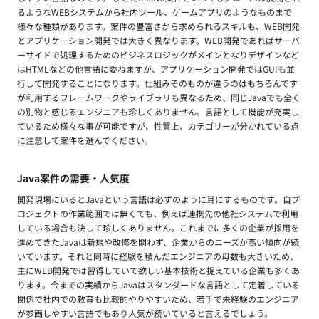
るようなWEBシステムから社内ツール、ゲームアプリのようなものまで
様々な種類があります。案件の豊富さから求められるスキルも、WEB開発
とアプリケーション開発では大きく異なります。WEB開発であればサーバ
ーサイドで処理するためのビジネスロジックがメインとなりデザインなど
はHTMLなどの他言語に委ねますが、アプリケーション開発ではGUIも並
行して開発することになります。仕組みそのものが違うのはもちろんです
が利用するフレームワークやライブラリも異なるため、同じJavaでも全く
の別物と感じるエンジニアも珍しくありません。言語として機能が充実し
ているため様々な事が可能ですが、性質上、カテゴリーが分かれている点
に注意して案件を選んでください。
Java案件の需要・人気度
開発現場にいるとJavaという言語は必ずのように耳にするものです。自プ
ロジェクトの作業範囲では無くても、例えば連携先の他社システムで利用
している場合も決して珍しくありません。これまでに多くの企業が採用を
進めてきたJavaは新規や改修を問わず、企業からのニーズが高い傾向が続
いています。それと同時に経験を積んだエンジニアの母数も大きいため、
主にWEB開発では習得していて欲しい基本技術と捉えている企業も多くあ
ります。今までの実績からJavaはスタンダードな言語として定着している
関係で社内での教育も比較的やりやすいため、若手で未経験のエンジニア
が参画しやすい言語でもあり人気が続いていると言えるでしょう。