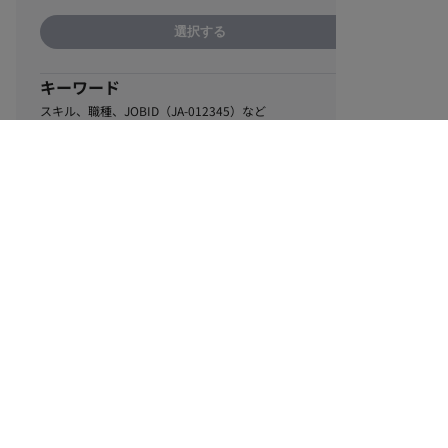
選択する
キーワード
スキル、職種、JOBID（JA-012345）など
0
該当するお仕事数
件
この条件で絞り込む