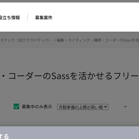
役立ち情報
募集案件
ステック（旧クラウドテック）
>
編集・ライティング・講師・コーダーのSassを
・コーダーのSassを活かせるフリ
募集中のみ表示
する
仕事は見つかりませんでした。