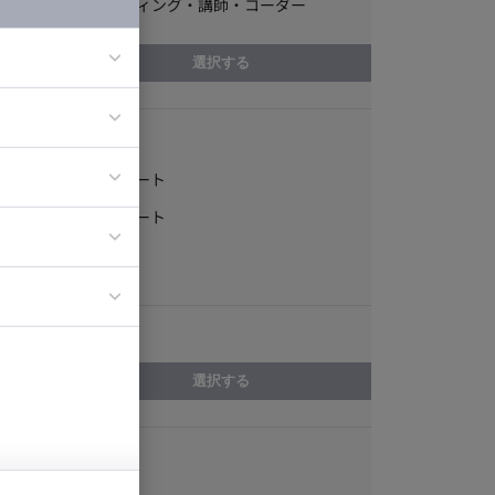
編集・ライティング・講師・コーダー
選択する
稼働形態
ア
ティブディレク
フルリモート
ジニア
一部リモート
常駐
イエンティスト
エリア
選択する
スキル
Sass