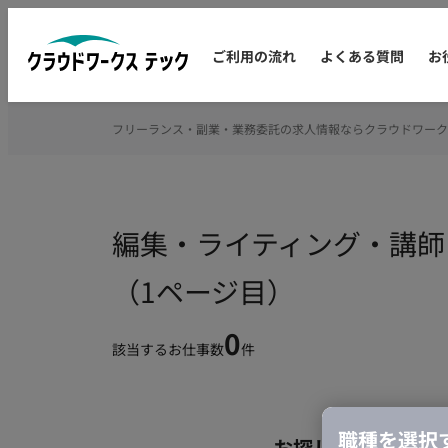
ご利用の流れ
よくある質問
お
フリーランス・副業・業務委託の求人情報ならクラウドワーク
編集・ライティング・講師
（1ページ目）
0
該当するお仕事数
件
職種を選択
お探しの条件のお