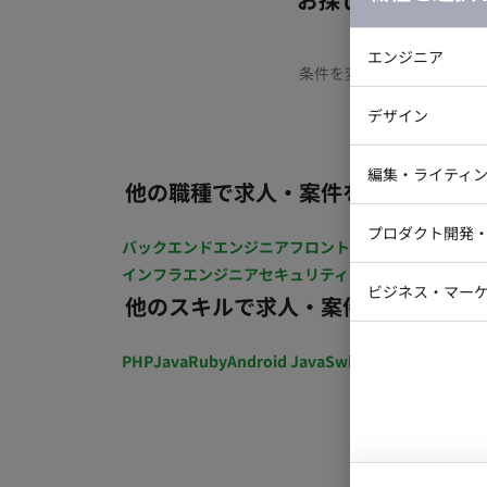
エンジニア
条件を変更するか、もう少
バックエン
デザイン
iOSエンジ
Webデザイ
インフラエ
編集・ライティ
他の職種で求人・案件を探す
テストエン
Webコーダ
グラフィッ
プロダクト開発
ラストレー
バックエンドエンジニア
フロントエンジニア
iOSエン
編集者・翻
インフラエンジニア
セキュリティエンジニア
テストエ
Webディ
ビジネス・マーケ
他のスキルで求人・案件を探す
クトマネー
マーケター
システムコ
PHP
Java
Ruby
Android Java
Swift
開発ディレクショ
コンサルタ
プロンプト