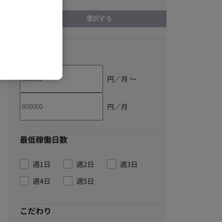
選択する
単価
円／月 〜
円／月
最低稼働日数
週1日
週2日
週3日
週4日
週5日
こだわり