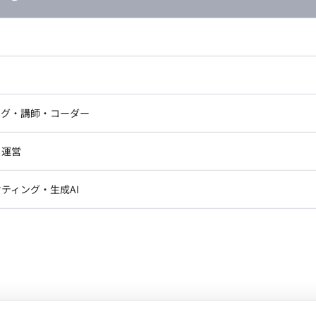
し広い条件設定で検索してみてください。
ドエンジニア
フロントエンジニア
ニア・Androidエンジニア
ゲームプログラマ・エンジニ
アートディレクター・クリエイ
ナー・UI/UXデザイナー
ンジニア
セキュリティエンジニア
ング・講師・コーダー
ター
ジニア・テクニカルサポート
AIエンジニア・機械学習エン
ー
Webライター
クデザイナー・CGデザイナー・イ
・運営
ター
ジニア・Androidエンジニア
ゲームプログラマ・エンジニア
訳・その他ライター
ンジニア・テクニカルサポート
AIエンジニア・機械学習エンジニア
レクター・プロデューサー・プロジェ
データアナリスト・データサ
ティング・生成AI
ジャー
・メディア運用
DX推進
ンサルタント・ITコンサルタント
ン
Unity
Objective-C
Python
ント・企画・セールス
採用・組織開発・制度設計
エンジニアリング