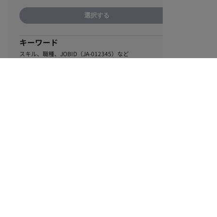
選択する
キーワード
スキル、職種、JOBID（JA-012345）など
0
該当するお仕事数
件
この条件で絞り込む