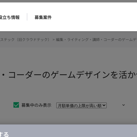
役立ち情報
募集案件
ステック（旧クラウドテック）
>
編集・ライティング・講師・コーダーのゲームデ
・コーダーのゲームデザインを活か
募集中のみ表示
する
仕事は見つかりませんでした。