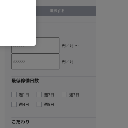
選択する
単価
円／月 〜
円／月
最低稼働日数
週1日
週2日
週3日
週4日
週5日
こだわり