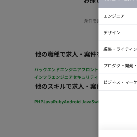
エンジニア
条件を変更するか、もう少
バックエン
デザイン
iOSエンジ
Webデザイ
インフラエ
編集・ライティ
他の職種で求人・案件を探す
テストエン
Webコーダ
グラフィッ
プロダクト開発
ラストレー
バックエンドエンジニア
フロントエンジニア
iOSエン
編集者・翻
インフラエンジニア
セキュリティエンジニア
テストエ
Webディ
ビジネス・マーケ
他のスキルで求人・案件を探す
クトマネー
マーケター
システムコ
PHP
Java
Ruby
Android Java
Swift
開発ディレクショ
コンサルタ
プロンプト