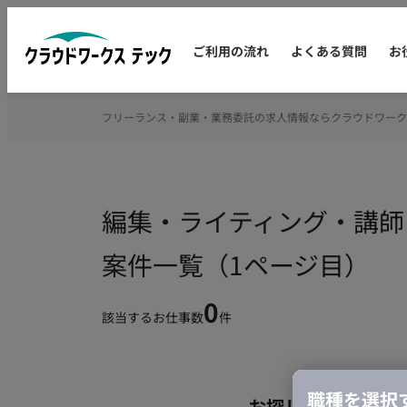
ご利用の流れ
よくある質問
お
フリーランス・副業・業務委託の求人情報ならクラウドワーク
編集・ライティング・講師
案件一覧（1ページ目）
0
該当するお仕事数
件
職種を選択
お探しの条件のお