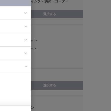
編集・ライティング・講師・コーダー
選択する
稼働形態
ア
ティブディレク
フルリモート
ジニア
一部リモート
常駐
イエンティスト
エリア
選択する
スキル
ゲームデザイン