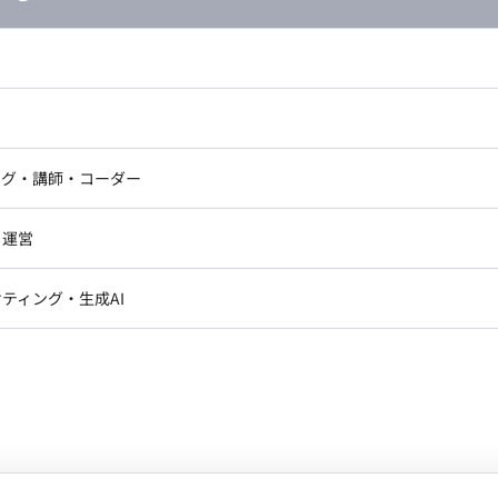
し広い条件設定で検索してみてください。
ドエンジニア
フロントエンジニア
ニア・Androidエンジニア
ゲームプログラマ・エンジニ
アートディレクター・クリエイ
ナー・UI/UXデザイナー
ンジニア
セキュリティエンジニア
ング・講師・コーダー
ター
ジニア・テクニカルサポート
AIエンジニア・機械学習エン
ー
Webライター
クデザイナー・CGデザイナー・イ
・運営
ター
ジニア・Androidエンジニア
ゲームプログラマ・エンジニア
訳・その他ライター
ンジニア・テクニカルサポート
AIエンジニア・機械学習エンジニア
レクター・プロデューサー・プロジェ
データアナリスト・データサ
ティング・生成AI
ジャー
・メディア運用
DX推進
ンサルタント・ITコンサルタント
ン
Unity
Objective-C
Python
ント・企画・セールス
採用・組織開発・制度設計
エンジニアリング