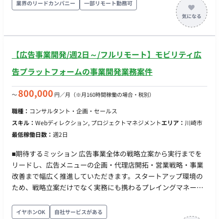
画・立案】 ・クライアント課題に対する戦略全体の企画および
業界のリードカンパニー
一部リモート勤務可
立案 【市場調査・データ分析および改善提案】 ・デスクリサー
チ、定性・定量調査、ソーシャルリスニング等を活用した各種
データ分析および改善提案の策定 【提案資料・レポート作成お
よびクライアント提案】 ・PowerPointを用いた提案資料・レ
【広告事業開発/週2日～/フルリモート】モビリティ広
ポート作成 ・クライアントに対する提案・報告およびディスカ
ッション、ファシリテーションの実施 ■ 働き方 ・ 稼働量：週
告プラットフォームの事業開発業務案件
3〜5日 ・ リモート稼働：一部リモート（基本リモート／月0〜
2回程度クライアント先訪問の可能性あり）
800,000
〜
円／月
（※月160時間稼働の場合・税別）
職種：
コンサルタント・企画・セールス
スキル：
Webディレクション, プロジェクトマネジメント
エリア：
川崎市
最低稼働日数：
週2日
■期待するミッション 広告事業全体の戦略立案から実行までを
リードし、広告メニューの企画・代理店開拓・営業戦略・事業
改善まで幅広く推進していただきます。スタートアップ環境の
ため、戦略立案だけでなく実務にも携わるプレイングマネージ
ャーとしての活躍を期待しています。 ■業務内容・担当工程
【広告プロダクト・広告メニュー開発】 広告メニューの企画・
イヤホンOK
自社サービスがある