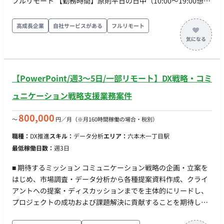
フルリモート 【勤務時間】原則平日の日中（10:00〜19:00想
定）※フレキシブルな時間帯でも相談可能 【備考】 ・アダルト
コンテンツに抵抗ない方 ・時給精算で問題ない方 ・契約は単月
高成長企業
自社サービスがある
フルリモート
になります。
【PowerPoint/週3〜5日/一部リモート】DX戦略・コミ
ュニケーション戦略支援業務案件
800,000
〜
円／月
（※月160時間稼働の場合・税別）
職種：
DX推進
スキル：
データ分析
エリア：
六本木一丁目駅
最低稼働日数：
週3日
■ 期待するミッション コミュニケーション戦略の企画・立案を
はじめ、市場調査・データ分析から各種提案資料作成、クライ
アントへの提案・ディスカッションまでを主体的にリードし、
プロジェクトの成功および課題解決に貢献することを期待して
います。 ■ 業務内容・担当工程 【コミュニケーション戦略の企