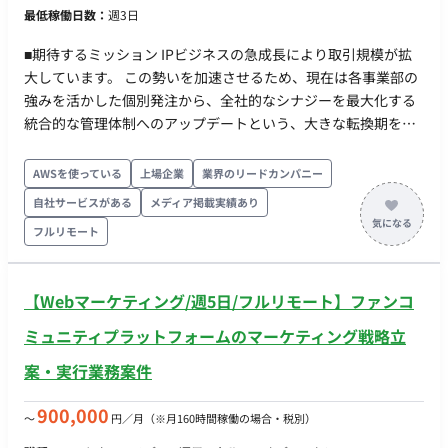
最低稼働日数：
週3日
■期待するミッション IPビジネスの急成長により取引規模が拡
大しています。 この勢いを加速させるため、現在は各事業部の
強みを活かした個別発注から、全社的なシナジーを最大化する
統合的な管理体制へのアップデートという、大きな転換期を迎
えています。 そこで今回、SCM部内に「商品発注」機能を集約
するチームを新設します。 この「ゼロからの仕組みづくり」か
AWSを使っている
上場企業
業界のリードカンパニー
ら組織を率いていただけるリーダー候補を募集します。 ■担当
自社サービスがある
メディア掲載実績あり
工程（業務範囲） 強い発注機能を支える正確かつ迅速な購買オ
フルリモート
ペレーション体制を確立・運用していただきます。 ・商品発注
センターの構築・運用管理 ：全社の商品購買機能を集約し、可
視化体制を確立する ・発注権の適正な運用 ：正当な取引である
【Webマーケティング/週5日/フルリモート】ファンコ
かを見極め、発注ルールの整備と徹底を行う ・オペレーション
設計 ：発注書発行から検収、請求照合に至る「三点一致」の業
ミュニティプラットフォームのマーケティング戦略立
務プロセスを構築・監督する ・チームマネジメント ：メンバー
案・実行業務案件
の指導・管理 ・ステークホルダー交渉 ：各事業部との「知識・
目標優先度のギャップ」を埋め、全社的なルール遵守を推進す
900,000
〜
円／月
（※月160時間稼働の場合・税別）
る ■働き方・コミュニケーション方法 ・完全リモート可能 ・
Slackベースで会話、必要に応じてWebMTG実施 ・PC貸与 ・フ