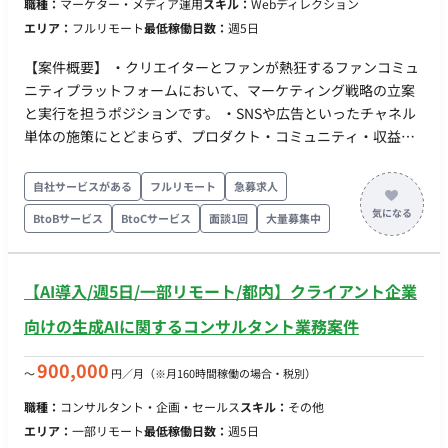
職種：
マーケター・メディア運用
スキル：
Webディレクション
ルフレックス稼働可能 ・月110時間以上の稼働目安
エリア：
フルリモート
最低稼働日数：
週5日
【案件概要】 ・クリエイターとファンが熱狂するファンコミュ
ニティプラットフォームにおいて、マーケティング戦略の立案
と実行を担うポジションです。 ・SNSや広告といったチャネル
単体の施策にとどまらず、プロダクト・コミュニティ・収益構
造までを視野に入れた横断的なグロース戦略を設計・推進しま
す。 ・事業として「同人系プラットフォーム領域での圧倒的
自社サービスがある
フルリモート
急募求人
No.1」を目指しています。 ・データドリブンかつ仮説主導型の
BtoBサービス
BtoCサービス
面談1回
大量募集中
マーケティング体制を築くことが求められます。 【作業内容】
・登録〜投稿〜収益化のファネルに基づくKPI設計・分析・再定
義 ・成長ドライバーの特定と、中期的なマーケティング戦略の
【AI導入/週5日/一部リモート/都内】クライアント企業
策定 ・SNS／PR／LP／クリエイター獲得／UGC施策の企画・
実行・改善 ・Redash／内部DBを用いた指標モニタリングと施
向けの生成AIに関するコンサルタント業務案件
策仮説の立案 ・開発・デザイン・CS・コミュニティなど他部署
との横断連携 ・経営／現場それぞれに最適化された週次・月次
900,000
〜
円／月
（※月160時間稼働の場合・税別）
レポート設計と運用
職種：
コンサルタント・企画・セールス
スキル：
その他
エリア：
一部リモート
最低稼働日数：
週5日