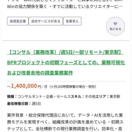
Winの協力関係を築く ・すでに活動しているクリエイターに
は、売上を伸ばす支援に限らず、収益構造の改善や活動継続の
支援を行う ・まだ始めていないクリエイターには、自ら面談を
高成長企業
自社サービスがある
急募求人
獲得し、活動する価値を提案し、活動開始までを支援する ・経
験や適性に応じて、既存クリエイター支援か新規クリエイター
開拓のどちらかを中心に担当 ・日々のやりとり、面談、データ
分析、社内チームとの連携など手段を問わず、課題発見、解
【コンサル（業務改革）/週5日/一部リモート/東京駅】
決、結果検証、次の打ち手まで一連を回し続ける ・実行力とそ
れを支える思考力を備えた方を求めている 【作業内容】 ・クリ
BPRプロジェクトの初期フェーズとしての、業務可視化
エイターとの関係構築: 面談や日々のコミュニケーションを通じ
および改善余地の調査業務案件
た課題の把握と信頼づくり ・新規クリエイターの開拓: まだ始
めていないクリエイターへの個別アプローチ、面談の獲得と活
1,400,000
〜
円／月
（※月160時間稼働の場合・税別）
動開始までの後押し ・売上・収益の改善支援: 投稿・販売設計
の改善提案、キャンペーンの活用など ・継続的な伴走: 進捗の
職種：
コンサルタント・企画・セールス
スキル：
その他
エリア：
東京駅
フォロー、施策の効果検証と次の打ち手への反映 ・社内連携:
最低稼働日数：
週5日
クリエイターから得た課題・要望を社内チームへつなぎ、サー
ビス改善を推進
案件背景 ・総合保険代理店において、データ・AIを活用した業
務モデルを実現すべく、組織改革の計画を進めている ・初期ス
テップとして、全社横断での現行業務調査を行い、効率化・高