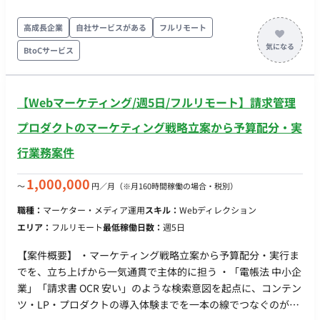
感を持って担当 ・システム側の深い改修（テクニカルSEOな
ど）は社内メンバーが担当 【作業内容】 ・Web広告の運用・ク
高成長企業
自社サービスがある
フルリモート
リエイティブ管理 ・各種Web広告（SNS広告、リスティング
BtoCサービス
等）の入稿、数値モニタリング、改善 ・CRM施策（公式LINE・
メルマガ等）の運用 ・ユーザーの継続率やLTVを高めるため
の、配信企画、シナリオ設計、ライティング、配信設定 ・コン
【Webマーケティング/週5日/フルリモート】請求管理
テンツ・メディアの運用実務 ・新しく立ち上げるサブドメイン
内でのメディア運用、コンテンツ作成の進行管理（カニバリの
プロダクトのマーケティング戦略立案から予算配分・実
ないキーワード選定等） ・データ集計・レポーティング ・各施
行業務案件
策の数値分析、日々のアクセス解析、レポート作成などの細か
い実務全般 【稼働日数】週20-25時間程度（月100時間以上）
1,000,000
〜
円／月
（※月160時間稼働の場合・税別）
【リモート日数】フルリモート 【場所】フルリモート（全国ど
こからでも可） 【勤務時間】柔軟に相談可能 【備考】 時給精
職種：
マーケター・メディア運用
スキル：
Webディレクション
算で問題ない方 アダルトに抵抗ない方 自己PCで問題ない方
エリア：
フルリモート
最低稼働日数：
週5日
【案件概要】 ・マーケティング戦略立案から予算配分・実行ま
でを、立ち上げから一気通貫で主体的に担う ・「電帳法 中小企
業」「請求書 OCR 安い」のような検索意図を起点に、コンテン
ツ・LP・プロダクトの導入体験までを一本の線でつなぐのが中