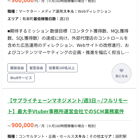
〜
円／月
（※月160時間稼働の場合・税別）
職種：
マーケター・メディア運用
スキル：
Webディレクション
エリア：
有楽町
最低稼働日数：
週2日
■期待するミッション 数値目標（コンタクト獲得数、MQL獲得
数、SQL獲得数）の達成に向け、外部代理店のコントロールを
含めた広告運用のディレクション、Webサイトの改修進行、お
よびコンテンツマーケティングの企画・推進を幅広く担当し、
マーケティング施策の最適化に貢献していただきます。 ■業務
内容・担当工程 外部広告代理店のハンドリング・ディレクショ
服装自由
髪型自由
従業員100名以上
ン、Webサイト改修およびデータ計測環境の整備、コンテン
BtoBサービス
ツ・施策の企画・推進をご担当いただきます。
【サプライチェーンマネジメント/週3日～/フルリモー
ト】最大手Vtuber事務所運営会社でのSCM業務案件
900,000
〜
円／月
（※月160時間稼働の場合・税別）
職種：
コンサルタント・企画・セールス
スキル：
その他
エリア：
田町駅