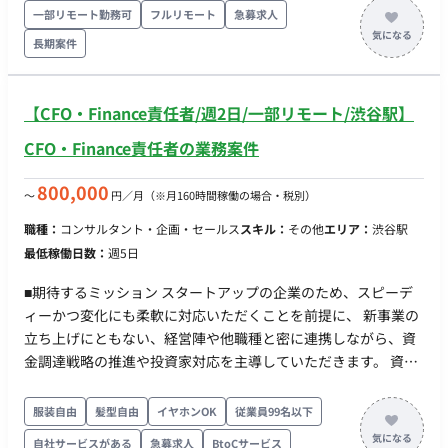
設計 商品設計の標準化 媒体資料の整備 効果測定手法の企画・
一部リモート勤務可
フルリモート
急募求人
設計 【代理店商流の構築】 広告代理店向け販売戦略の立案 広
長期案件
告代理店の新規開拓 提案資料・営業資料の作成 代理店とのリレ
ーション構築 【広告主向け企画提案】 提案内容の企画・プラン
ニング クリエイティブ方針の整理 レポーティング設計 クライ
【CFO・Finance責任者/週2日/一部リモート/渋谷駅】
アントへの報告支援 【事業戦略・オペレーション改善】 事業戦
略への提言 営業・運用オペレーション改善 スキーム設計 将来
CFO・Finance責任者の業務案件
的な営業・企画体制の構想支援 ■働き方 稼働量：応相談 リモー
ト稼働：リモート可 稼働時間：平日10:00〜19:00のうち数時間
800,000
〜
円／月
（※月160時間稼働の場合・税別）
～を想定 契約期間：長期可
職種：
コンサルタント・企画・セールス
スキル：
その他
エリア：
渋谷駅
最低稼働日数：
週5日
■期待するミッション スタートアップの企業のため、スピーデ
ィーかつ変化にも柔軟に対応いただくことを前提に、 新事業の
立ち上げにともない、経営陣や他職種と密に連携しながら、資
金調達戦略の推進や投資家対応を主導していただきます。 資本
政策や財務戦略の設計・実行を通じて、企業の成長を財務面か
ら牽引する役割を期待しています。 ■業務内容 ・資金調達、投
服装自由
髪型自由
イヤホンOK
従業員99名以下
資家対応 ・資本政策、財務戦略の設計、実行 ・銀行、VC、社
自社サービスがある
急募求人
BtoCサービス