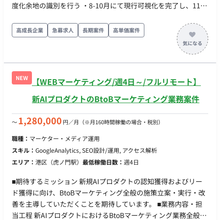
度化余地の識別を行う ・8-10月にて現行可視化を完了し、11月
より次フェーズとして、具体的な効率化・高度化効果の創出計
画、人員配置の見直しを行う想定 支援内容 ・業務改革の調査・
高成長企業
急募求人
長期案件
高単価案件
分析担当として、1社先（保険DXベンダー）のDXコンサルティ
ング部長がリードするチームの実務メンバーとして参画、業務
ヒアリング、工数集計など実業務を担当 ・上記チームには、並
行してデータ活用、UX支援などのチームがあり、DXコンサルテ
NEW
【WEBマーケティング/週4日～/フルリモート】
ィング部長のリードのもと連携し業務にあたる 稼働率 ・100%
体制 ・PM：1社先（保険DXベンダー）のDXコンサルティング
新AIプロダクトのBtoBマーケティング業務案件
部長（20%程度稼働） ・メンバー：上記会社のデータ活用支援
担当、UX支援担当がそれぞれ参画 出社/リモート ・先方希望は
1,280,000
〜
円／月
（※月160時間稼働の場合・税別）
100%常駐だが、週2-3日出社＋リモートの交渉も可能 ・出社
職種：
マーケター・メディア運用
先：東京駅エリア
スキル：
GoogleAnalytics, SEO設計/運用, アクセス解析
エリア：
港区（虎ノ門駅）
最低稼働日数：
週4日
■期待するミッション 新規AIプロダクトの認知獲得およびリー
ド獲得に向け、BtoBマーケティング全般の施策立案・実行・改
善を主導していただくことを期待しています。 ■業務内容・担
当工程 新AIプロダクトにおけるBtoBマーケティング業務全般を