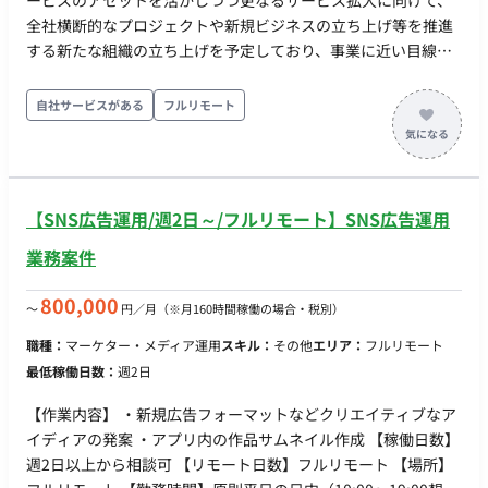
ービスのアセットを活かしつつ更なるサービス拡大に向けて、
全社横断的なプロジェクトや新規ビジネスの立ち上げ等を推進
する新たな組織の立ち上げを予定しており、事業に近い目線で
中長期の持続的成長を牽引していただけるメンバーを募集しま
す。 ■業務内容 ・経営陣から各セクションの現場レイヤーまで
自社サービスがある
フルリモート
幅広く接点を持ち、 事業・サービスの課題解決を推進するハ
ブとして、全社横断的な プロジェクトの組成・推進 ・既存の
枠組みを超えたサービス拡大のための新規ビジネスの企画立
案・立上げ ■働き方 フルリモート
【SNS広告運用/週2日～/フルリモート】SNS広告運用
業務案件
800,000
〜
円／月
（※月160時間稼働の場合・税別）
職種：
マーケター・メディア運用
スキル：
その他
エリア：
フルリモート
最低稼働日数：
週2日
【作業内容】 ・新規広告フォーマットなどクリエイティブなア
イディアの発案 ・アプリ内の作品サムネイル作成 【稼働日数】
週2日以上から相談可 【リモート日数】フルリモート 【場所】