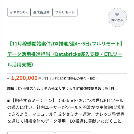
担当していただきます。 デジタル広告運用、LP改善、アクセス
解析、コンテンツ企画・制作、オフライン施策など多岐にわた
イヤホンOK
高成長企業
フルリモート
るマーケティング施策の実行およびディレクションを行ってい
ただきます。 【担当工程】要件定義・設計・実装・テスト・保
守運用 ■働き方 ・ 稼働量：週4日〜（32H/週〜） ・ リモート稼
働：フルリモート ・ フレックス稼働：不可
【11月稼働開始案件/DX推進/週4〜5日/フルリモート】
データ活用推進担当（Databricks導入支援・ETLツー
ル活用支援）
1,200,000
〜
円／月
（※月160時間稼働の場合・税別）
職種：
DX推進
スキル：
その他
エリア：
大手町
最低稼働日数：
週4日
■ 【期待するミッション】 Databricksおよび次世代ETLツール
の導入に伴い、社内ユーザーがツールを円滑かつ主体的に活用
できるよう、マニュアル作成やセミナー運営、ナレッジ整備等
を通じて組織全体のデータ活用・DX推進に貢献いただくことが
期待されています。 ■ 【業務内容・担当工程】 社内DX推進活動