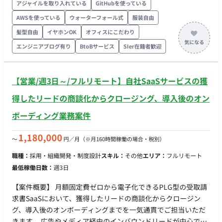
の支援業務を担当いただきます。 【運用マニュアル作成・セミ
アジャイルを取り入れている
GitHubを使っている
ナー企画/運営・問い合わせ対応支援】 ・Databricksおよび新
AWSを使っている
ウォーターフォール式
服装自由
ETLツール（Alteryx Designer/KNIME等）の活用支援 ・利用手
髪型自由
イヤホンOK
オフィスにこだわり
順書・運用マニュアルの作成 ・FAQ・ナレッジの整備 ・セミナ
ー資料・ハンズオンコンテンツの作成 ・セミナーおよび利用者
エンジニアブログ有り
BtoBサービス
SIer在籍者歓迎
向け説明会の企画・運営サポート ・活用促進施策の企画サポー
ト ・問い合わせ内容の整理および改善提案 ■ 【チーム体制】 ・
【営業/週3日～/フルリモート】自社SaaSサービスの獲
詳細確認中 ■ 【開発環境】 ・プログラミング： ・FW：
Databricks, Alteryx, KNIME ・DB： ・インフラ： ■ 【働き方】
得したリードの商談化からクロージング、導入後のオン
・稼働量：週4〜5日（月140時間以上） ・リモート稼働：フル
ボーディング業務案件
リモート ・フレックス稼働：可能
1,180,000
〜
円／月
（※月160時間稼働の場合・税別）
職種：
採用・組織開発・制度設計
スキル：
その他
エリア：
フルリモート
最低稼働日数：
週3日
【案件概要】 月額固定費ゼロから電子化できるPLG型の受取請
求書SaaSにおいて、獲得したリードの商談化からクロージン
グ、導入後のオンボーディングまでを一気通貫でご担当いただ
きます。 広告やメディア経由のインバウンドリードが中心であ