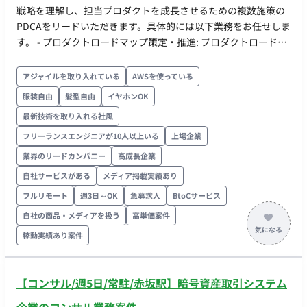
戦略を理解し、担当プロダクトを成長させるための複数施策の
PDCAをリードいただきます。具体的には以下業務をお任せしま
す。 - プロダクトロードマップ策定・推進: プロダクトロードマ
ップの策定、優先順位付けとデリバリー推進を主導。 - KPIマネ
ジメント: 各サービスや機能のKPIを設定・モニタリングし、目
アジャイルを取り入れている
AWSを使っている
標達成に向けたPDCAサイクルを確立。 - 継続的改善の主導:
服装自由
髪型自由
イヤホンOK
PDCAの中で顧客インサイトを深く理解し、必要な機能制限を
最新技術を取り入れる社風
提案、関係者との合意形成を主導。 - ステークホルダーマネジ
メント: プロダクトに関わる社内外のステークホルダーマネジメ
フリーランスエンジニアが10人以上いる
上場企業
ント。 - データドリブンなプロダクトマネジメント: データアナ
業界のリードカンパニー
高成長企業
リティクスを担当するチームと連携し、ビジネス観点から仮説
自社サービスがある
メディア掲載実績あり
検証。 - ドメイン知識の収集とユースケース創出: プロダクトに
フルリモート
週3日～OK
急募求人
BtoCサービス
関わるドメイン知識を社内外から収集し、EX/CX向上に繋がる
ユースケースを創出する。
自社の商品・メディアを扱う
高単価案件
稼動実績あり案件
【コンサル/週5日/常駐/赤坂駅】暗号資産取引システム