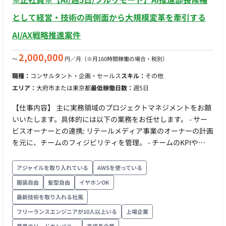
として経営・技術の両側面から大規模変革を牽引する
AI/AX戦略推進案件
2,000,000
〜
円／月
（※月160時間稼働の場合・税別）
職種：
コンサルタント・企画・セールス
スキル：
その他
エリア：
大府市または東京都
最低稼働日数：
週5日
【仕事内容】 主に実務領域のプロジェクトマネジメントをお願
いいたします。具体的には以下の業務をお任せします。 - サー
ビスオーナーとの連携: リテールメディア事業のオーナーの計画
を元に、チームのフィジビリティを管理。 - チームのKPIや
PDCA管理: チームメンバーの業務課題を見つけ、PDCAを回す
ための支援を行う。 - 各アカウントのKPI管理: 戦略/戦術から引
アジャイルを取り入れている
AWSを使っている
かれたKPIを達成するための阻害要因を解消し、施策を遂行す
服装自由
髪型自由
イヤホンOK
る。 - ステークホルダーマネジメント: メーカーや代理店、社内
最新技術を取り入れる社風
バイヤーとのコミュニケーションや要望の確認と対応。 - 契約/
配信フロー管理: 各案件ごとの契約／配信フローの管理。 - PMO
フリーランスエンジニアが10人以上いる
上場企業
支援: ステークホルダーとの定例／商談／レポート業務、及び社