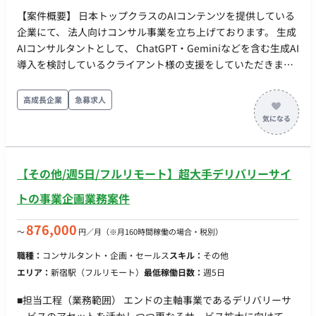
【案件概要】 日本トップクラスのAIコンテンツを提供している
企業にて、 法人向けコンサル事業を立ち上げております。 生成
AIコンサルタントとして、 ChatGPT・Geminiなどを含む生成AI
導入を検討しているクライアント様の支援をしていただきま
す。 クライアント窓口として以下業務をお願いいたします。 ・
クライアントの課題・ニーズのヒアリング ・生成AIを活用した
高成長企業
急募求人
課題解決の提案 ・生成AIツールの選定 ・生成AI活用に関する資
料作成 ・プロンプトの作成 ・研修 ・効果測定 など
【その他/週5日/フルリモート】超大手デリバリーサイ
トの事業企画業務案件
876,000
〜
円／月
（※月160時間稼働の場合・税別）
職種：
コンサルタント・企画・セールス
スキル：
その他
エリア：
新宿駅（フルリモート）
最低稼働日数：
週5日
■担当工程（業務範囲） エンドの主軸事業であるデリバリーサ