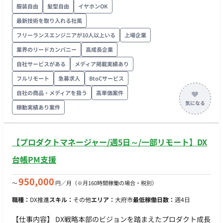
踏まえた戦略のフィジビリティを検証し全体進捗の管理を行
服装自由
髪型自由
イヤホンOK
う。必要に応じてストラテジストへ資源追加の提案を行う。 -
最新技術を取り入れる社風
サービス/プロジェクトオーナーへの実行支援: 各マーケティン
グ戦術の執行を行うメンバーの業務効果が最大化されるよう継
フリーランスエンジニアが10人以上いる
上場企業
続的に支援。 - 会員セグメントに基づいた育成シナリオの構想:
業界のリードカンパニー
高成長企業
当社の顧客セグメントを深く理解し、アプリ/SNSなどのチャネ
自社サービスがある
メディア掲載実績あり
ルを活用した育成シナリオを構成し具体的な戦術を策定する。 -
フルリモート
急募求人
BtoCサービス
必要な人材モデルの作成: 構想した顧客育成シナリオの実現に必
要なスキルを持つ人材像を定義し、採用・育成計画を含む人材
自社の商品・メディアを扱う
高単価案件
モデルを作成。 - ベンダー選定支援: 提案された内容を評価し、
稼動実績あり案件
最適なベンダー等の支援会社の選定を支援。 - ROI（投資対効
果）モデルの作成: 各戦術の費用対効果を定量的に評価するため
のROIモデルを作成し、経営層への説明・合意形成を行う。 - 経
【プロダクトマネージャー/週5日～/一部リモート】DX
営層への報告・提案支援: 検討状況や計画内容について、ストラ
台帳PM支援
テジストが定期的に経営層へ報告し、必要な承認を得るための
支援を行う。 - 関連部門との連携: デジタルマーケティング部以
950,000
〜
円／月
（※月160時間稼働の場合・税別）
外の関連部門と密に連携し、情報共有や意見交換を行いながら
計画を推進。
職種：
DX推進
スキル：
その他
エリア：
大府市
最低稼働日数：
週4日
【仕事内容】 DX戦略本部のビジョンを踏まえたプロダクト成長