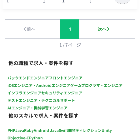
内向けの事業計画書作成 ・経営陣と連携した資金調達戦略の推
進 ■ 働き方 ・コアタイム：13:00~17:00 ・基本出社 ・フレック
ス稼働：可
前へ
1
次へ
1
/
7
ページ
他の職種で求人・案件を探す
バックエンドエンジニア
フロントエンジニア
iOSエンジニア・Androidエンジニア
ゲームプログラマ・エンジニア
インフラエンジニア
セキュリティエンジニア
テストエンジニア・テクニカルサポート
AIエンジニア・機械学習エンジニア
他のスキルで求人・案件を探す
PHP
Java
Ruby
Android Java
Swift
開発ディレクション
Unity
Objective-C
Python