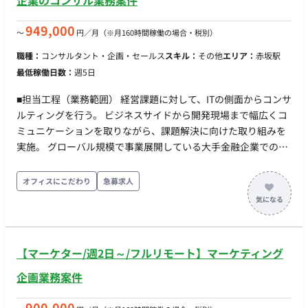
企業のコンサル業務案件
949,000
〜
円／月
（※月160時間稼働の場合・税別）
職種：
コンサルタント・企画・セールス
スキル：
その他
エリア：
赤坂駅
最低稼働日数：
週5日
■担当工程（業務範囲） 経営課題に対して、ITの側面からコンサ
ルティングを行う。 ビジネスサイドから開発現場まで幅広くコ
ミュニケーションを取りながら、課題解決に向けた取り組みを
実施。 グローバル規模で事業展開している大手金融企業での募
集案件。 ITコンサルとしてのスキルを上げたい方や、作業領域
を広げたい方に適した案件。 開発組織の約半数が外国籍の方
オフィスにこだわり
急募求人
（EU圏）で構成されており、公用語や議事録が英語であるた
め、英語を活かしたい方歓迎。 【リモートの可否】 出社 【出
社がある場合の作業場所】 勤務形態：常駐（週5日） 勤務地：
赤坂 就業時間 9：00〜18:00
【マーケター/週2日～/フルリモート】マーケティング
企画業務案件
900,000