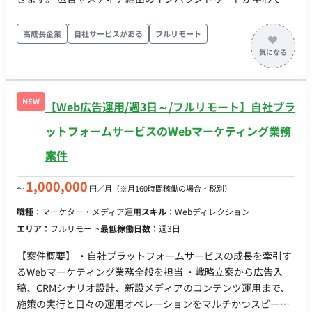
り、顧客の課題起点で契約から活用定着まで伴走するポジショ
ンです。 【作業内容】 ・広告、メディア掲載、ウェビナー経由
高成長企業
自社サービスがある
フルリモート
のインバウンドリードへの初回対応、商談設定 ・オンライン商
談での課題ヒアリング、デモ実施、見積提示、クロージング ・
導入後のオンボーディング支援、活用フォロー、定例コミュニ
ケーション ・有料契約からカスタム契約等へのアップセル、ク
NEW
【Web広告運用/週3日～/フルリモート】自社プラ
ロスセル提案 ・失注、解約理由の分析と、マーケティング／プ
ロダクト側へのフィードバック ・CRM、商談ログの整備および
ットフォームサービスのWebマーケティング業務
各営業KPI（商談化率、受注率、解約率等）のモニタリングと改
案件
善
1,000,000
〜
円／月
（※月160時間稼働の場合・税別）
職種：
マーケター・メディア運用
スキル：
Webディレクション
エリア：
フルリモート
最低稼働日数：
週3日
【案件概要】 ・自社プラットフォームサービスの成長を牽引す
るWebマーケティング業務全般を担当 ・戦略立案から広告入
稿、CRMシナリオ設計、新設メディアのコンテンツ運用まで、
施策の実行と日々の運用オペレーションをマルチかつスピード