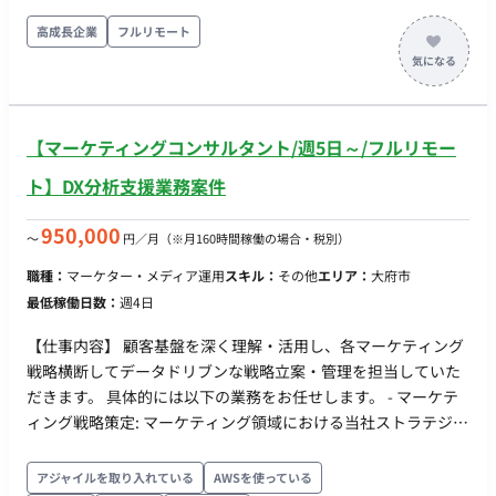
核 ・全体から配分される投資予算を、最も事業を伸ばす打ち手
に振り向ける 【作業内容】 ・マーケティング戦略の立案と、年
高成長企業
フルリモート
間／四半期単位の投資計画策定 ・配分された予算をもとにした
チャネルポートフォリオ設計（SEO・コンテンツ・有償広告・
SNS・PR・パートナーシップ等）と KPI 設定 ・検索意図起点で
の SEO 戦略立案とコンテンツ／LP 設計 ・AI を活用した記事・
【マーケティングコンサルタント/週5日～/フルリモー
LP・コピーの初稿量産と、編集・ジャッジ ・「月額固定費ゼロ
から始められる」という独自の強みを、競合比較・検索流入を
ト】DX分析支援業務案件
通じて伝える物語設計 ・有償チャネル（リスティング・ディス
プレイ・SNS 広告 等）の戦略立案・実行・運用最適化 ・ファネ
950,000
〜
円／月
（※月160時間稼働の場合・税別）
ル全体の KPI（流入、CVR、CAC、LTV）モニタリングと改善 ・
職種：
マーケター・メディア運用
スキル：
その他
エリア：
大府市
プロダクトチーム・デザイナーと連携した、LP とプロダクト体
最低稼働日数：
週4日
験の整合性確保
【仕事内容】 顧客基盤を深く理解・活用し、各マーケティング
戦略横断してデータドリブンな戦略立案・管理を担当していた
だきます。 具体的には以下の業務をお任せします。 - マーケテ
ィング戦略策定: マーケティング領域における当社ストラテジス
トのビジョンを理解し、ロイヤルカスタマー戦略や会員育成領
域のロードマップ描く。 - フィジビリティの検証: 社内の資源を
アジャイルを取り入れている
AWSを使っている