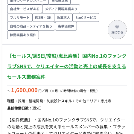
業界のリードカンパニー
高成長企業
内の会議体の設定とファシリテーション。 - 戦略層への成長戦
自社サービスがある
メディア掲載実績あり
略提案支援: オーナーが社内の戦略構築層へ説明・提案を行う際
フルリモート
週3日～OK
急募求人
BtoCサービス
の、資料や報告内容の整理。
自社の商品・メディアを扱う
高単価案件
稼動実績あり案件
【セールス/週5日/常駐/恵比寿駅】国内No.1のファンク
ラブSNSで、クリエイターの活動と売上の成長を支える
セールス業務案件
1,600,000
〜
円／月
（※月160時間稼働の場合・税別）
職種：
採用・組織開発・制度設計
スキル：
その他
エリア：
恵比寿
最低稼働日数：
週5日
【案件概要】 ・国内No.1のファンクラブSNSで、クリエイター
の活動と売上の成長を支えるセールスメンバーの募集 ・プラッ
トフォームの代表としてクリエイターと真摯に向き合い、Win-