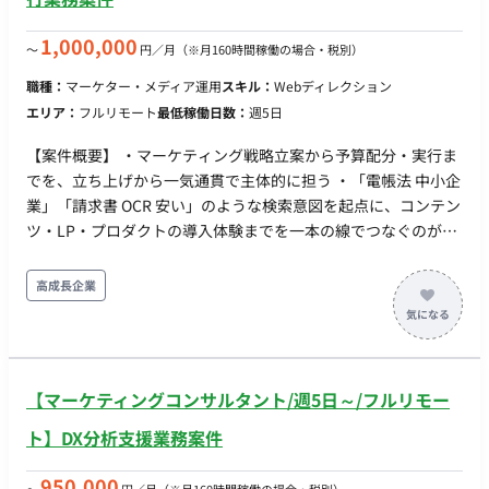
策の数値分析、日々のアクセス解析、レポート作成などの細か
い実務全般 【稼働日数】週20-25時間程度（月100時間以上）
1,000,000
〜
円／月
（※月160時間稼働の場合・税別）
【リモート日数】フルリモート 【場所】フルリモート（全国ど
こからでも可） 【勤務時間】柔軟に相談可能 【備考】 時給精
職種：
マーケター・メディア運用
スキル：
Webディレクション
算で問題ない方 アダルトに抵抗ない方 自己PCで問題ない方
エリア：
フルリモート
最低稼働日数：
週5日
【案件概要】 ・マーケティング戦略立案から予算配分・実行ま
でを、立ち上げから一気通貫で主体的に担う ・「電帳法 中小企
業」「請求書 OCR 安い」のような検索意図を起点に、コンテン
ツ・LP・プロダクトの導入体験までを一本の線でつなぐのが中
核 ・全体から配分される投資予算を、最も事業を伸ばす打ち手
に振り向ける 【作業内容】 ・マーケティング戦略の立案と、年
高成長企業
間／四半期単位の投資計画策定 ・配分された予算をもとにした
チャネルポートフォリオ設計（SEO・コンテンツ・有償広告・
SNS・PR・パートナーシップ等）と KPI 設定 ・検索意図起点で
の SEO 戦略立案とコンテンツ／LP 設計 ・AI を活用した記事・
【マーケティングコンサルタント/週5日～/フルリモー
LP・コピーの初稿量産と、編集・ジャッジ ・「月額固定費ゼロ
から始められる」という独自の強みを、競合比較・検索流入を
ト】DX分析支援業務案件
通じて伝える物語設計 ・有償チャネル（リスティング・ディス
プレイ・SNS 広告 等）の戦略立案・実行・運用最適化 ・ファネ
950,000