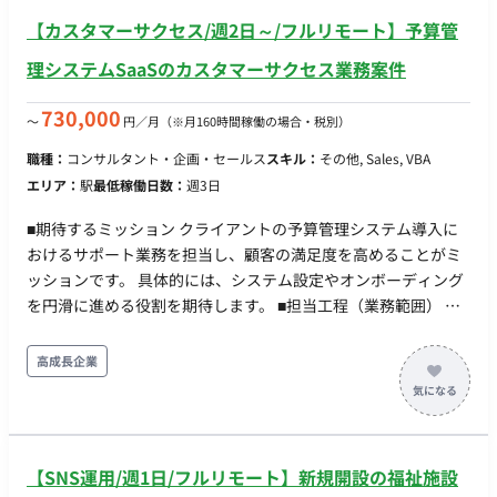
ト作成、テスト支援 【契約開始日】即日 【契約終了日】2025
【カスタマーサクセス/週2日～/フルリモート】予算管
年12月（予定） 【継続可能性】あり 【稼働率 (%)】100% 【募
集人数】2～3名
理システムSaaSのカスタマーサクセス業務案件
730,000
〜
円／月
（※月160時間稼働の場合・税別）
職種：
コンサルタント・企画・セールス
スキル：
その他, Sales, VBA
エリア：
駅
最低稼働日数：
週3日
■期待するミッション クライアントの予算管理システム導入に
おけるサポート業務を担当し、顧客の満足度を高めることがミ
ッションです。 具体的には、システム設定やオンボーディング
を円滑に進める役割を期待します。 ■担当工程（業務範囲） ク
ライアントとのキックオフミーティングへの参加 システム設定
に関する要件整理 オンボーディング業務の実施 その他、必要に
高成長企業
応じてマニュアル整備などをご相談させてください。 ■チーム
体制 既に1名カスタマーサクセスの方が、予算管理システムの
SaaSのカスタマーサクセス部門に参画しています。 追加で最大
5名の増員を行い体制を強化していきます。 ■開発フェーズと予
【SNS運用/週1日/フルリモート】新規開設の福祉施設
定 現在は新規クライアントのサポートフェーズに入っており、