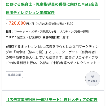
11月25日の週からの人員アサインが求められています。 ■案件
における保育士・児童指導員の獲得に向けたMeta広告
の魅力（会社について・サービスについて） クライアントとの
運用ディレクション業務案件
信頼関係を築きながら、カスタマーサクセスの専門性を高める
ことができます。また、急成長中の企業で働くことができるチ
720,000
〜
円／月
（※月160時間稼働の場合・税別）
ャンスです。 ■働き方について リモート稼働が可能ですが、 ク
ライアントとのやりとりが多いため、日中のミーティング実
職種：
マーケター・メディア運用
スキル：
リスティング設計/運用
施、即レスなど柔軟な働き方が求められます。 月100時間前後
エリア：
足立区（北綾瀬駅）
最低稼働日数：
週1日
の稼働で相談させてください。
■期待するミッション Meta広告を中心とした採用マーケティン
グの「司令塔（脳みそ役）」として、ターゲット（有資格者）
の獲得効率を最大化していただきます。広告クリエイティブや
LPの改善判断を行い、外部のLP制作者等へディレクションを行
いながら成果創出に貢献していただきます。 ■業務内容・担当
工程 【要件定義・設計・テスト・保守運用】 ・Meta広告マネ
高成長企業
ージャーを用いた、保育士・児童指導員に特化した詳細なセグ
メント・ターゲティング設計 ・広告運用全体の戦略立案および
数値改善に向けたレポーティング・分析 ・広告クリエイティ
ブ・LPの改善判断、および外部デザイナー（LP制作担当）への
【広告営業/週4日/一部リモート】自社メディアの広告
指示・ディレクション ・週次ミーティング（1回あたり1〜2時