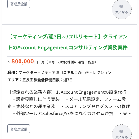
にタスクを依頼し、円滑なコミュニケーションを支える役割を
高成長企業
担っていただきます。 ■ 【業務内容・担当工程】 【進捗管理・
調整】 日々の業務進捗の把握、スケジュール管理、および自治
体担当者との定例調整 【ベンダー・関係各所との窓口】 システ
ム保守ベンダー等への依頼、問い合わせ対応、および連絡調整
【マーケティング/週3日～/フルリモート】クライアン
【ドキュメント管理】 会議資料の作成、業務フローの整理、報
告資料の取りまとめ ■ 【働き方】 ・契約形態：派遣契約 （週20
トのAccount Engagementコンサルティング業務案件
時間以上のため、社会保険加入必須） ・ 稼働量：週5日 稼働曜
日：月〜金 稼働時間：案件による（実働8時間程度） ・ 働き
800,000
〜
円／月
（※月160時間稼働の場合・税別）
方：一部リモート ※エリア：首都圏（案件先による） ※キャッ
職種：
マーケター・メディア運用
スキル：
Webディレクション
チアップ期間は出社、その後は週1回程度の出社を想定 ・交通
エリア：
五反田駅
最低稼働日数：
週3日
費：支給 ・時給：4,000円〜 ※スキル・経験によって考慮しま
す ・契約期間：長期 ・募集人数：複数名 ・その他 月末締め、
【想定される業務内容】 1. Account Engagementの設定代行
25日支払い
・設定見直しに伴う実装 ・メール配信設定、フォーム設
定・実装などの運用業務 ・スコアリングやセグメントの管理
・外部ツールとSalesforce/AEをつなぐカスタム連携 ・実装
計画やテスト計画などのドキュメンテーション 2.
Salesforce（SFDC）との連携支援 ・キャンペーン階層やリー
高成長企業
ドステータスの設計 ・データ連携のトラブルシュート ・サ