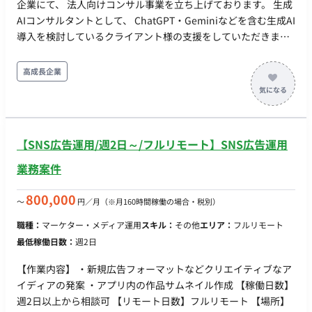
企業にて、 法人向けコンサル事業を立ち上げております。 生成
AIコンサルタントとして、 ChatGPT・Geminiなどを含む生成AI
導入を検討しているクライアント様の支援をしていただきま
す。 クライアント窓口として以下業務をお願いいたします。 ・
クライアントの課題・ニーズのヒアリング ・生成AIを活用した
高成長企業
課題解決の提案 ・生成AIツールの選定 ・生成AI活用に関する資
料作成 ・プロンプトの作成 ・研修 ・効果測定 など
【SNS広告運用/週2日～/フルリモート】SNS広告運用
業務案件
800,000
〜
円／月
（※月160時間稼働の場合・税別）
職種：
マーケター・メディア運用
スキル：
その他
エリア：
フルリモート
最低稼働日数：
週2日
【作業内容】 ・新規広告フォーマットなどクリエイティブなア
イディアの発案 ・アプリ内の作品サムネイル作成 【稼働日数】
週2日以上から相談可 【リモート日数】フルリモート 【場所】