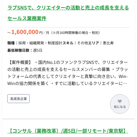
内の会議体の設定とファシリテーション。 - 戦略層への成長戦
ラブSNSで、クリエイターの活動と売上の成長を支える
略提案支援: オーナーが社内の戦略構築層へ説明・提案を行う際
セールス業務案件
の、資料や報告内容の整理。
1,600,000
〜
円／月
（※月160時間稼働の場合・税別）
職種：
採用・組織開発・制度設計
スキル：
その他
エリア：
恵比寿
最低稼働日数：
週5日
【案件概要】 ・国内No.1のファンクラブSNSで、クリエイター
の活動と売上の成長を支えるセールスメンバーの募集 ・プラッ
トフォームの代表としてクリエイターと真摯に向き合い、Win-
Winの協力関係を築く ・すでに活動しているクリエイターに
は、売上を伸ばす支援に限らず、収益構造の改善や活動継続の
支援を行う ・まだ始めていないクリエイターには、自ら面談を
高成長企業
獲得し、活動する価値を提案し、活動開始までを支援する ・経
験や適性に応じて、既存クリエイター支援か新規クリエイター
開拓のどちらかを中心に担当 ・日々のやりとり、面談、データ
分析、社内チームとの連携など手段を問わず、課題発見、解
【コンサル（業務改革）/週5日/一部リモート/東京駅】
決、結果検証、次の打ち手まで一連を回し続ける ・実行力とそ