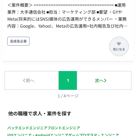
＜案件概要＞ ================================= ■運用
業界：大手通信会社 ■担当：マーケティング部 ■要望 ・GYや
Meta(将来的にはSNS)媒体の広告運用ができるメンバー ・業務
内容：Google、Yahoo!、Metaの広告運用+社内報告及び社内の
関連MTGへの出席など └広告運用のスキルと、広告運用に伴
う分析・改善施策等
高成長企業
前へ
1
次へ
1
/
4
ページ
他の職種で求人・案件を探す
バックエンドエンジニア
フロントエンジニア
iOSエンジニア・Androidエンジニア
ゲームプログラマ・エンジニア