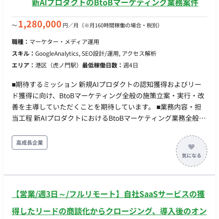
新AIプロダクトのBtoBマーケティング業務案件
部長（20%程度稼働） ・メンバー：上記会社のデータ活用支援
担当、UX支援担当がそれぞれ参画 出社/リモート ・先方希望は
1,280,000
〜
円／月
（※月160時間稼働の場合・税別）
100%常駐だが、週2-3日出社＋リモートの交渉も可能 ・出社
職種：
マーケター・メディア運用
先：東京駅エリア
スキル：
GoogleAnalytics, SEO設計/運用, アクセス解析
エリア：
港区（虎ノ門駅）
最低稼働日数：
週4日
■期待するミッション 新規AIプロダクトの認知獲得およびリー
ド獲得に向け、BtoBマーケティング全般の施策立案・実行・改
善を主導していただくことを期待しています。 ■業務内容・担
当工程 新AIプロダクトにおけるBtoBマーケティング業務全般を
担当していただきます。 デジタル広告運用、LP改善、アクセス
解析、コンテンツ企画・制作、オフライン施策など多岐にわた
高成長企業
るマーケティング施策の実行およびディレクションを行ってい
ただきます。 【担当工程】要件定義・設計・実装・テスト・保
守運用 ■働き方 ・ 稼働量：週4日〜（32H/週〜） ・ リモート稼
働：フルリモート ・ フレックス稼働：不可
【営業/週3日～/フルリモート】自社SaaSサービスの獲
得したリードの商談化からクロージング、導入後のオン