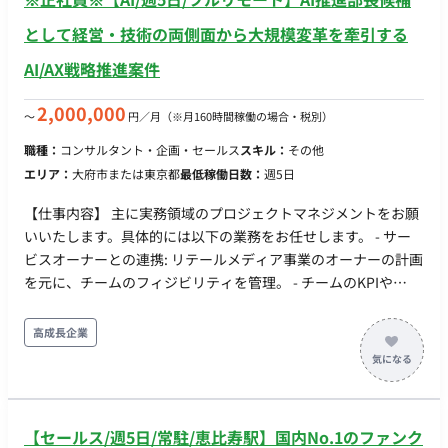
として経営・技術の両側面から大規模変革を牽引する
AI/AX戦略推進案件
2,000,000
〜
円／月
（※月160時間稼働の場合・税別）
職種：
コンサルタント・企画・セールス
スキル：
その他
エリア：
大府市または東京都
最低稼働日数：
週5日
【仕事内容】 主に実務領域のプロジェクトマネジメントをお願
いいたします。具体的には以下の業務をお任せします。 - サー
ビスオーナーとの連携: リテールメディア事業のオーナーの計画
を元に、チームのフィジビリティを管理。 - チームのKPIや
PDCA管理: チームメンバーの業務課題を見つけ、PDCAを回す
ための支援を行う。 - 各アカウントのKPI管理: 戦略/戦術から引
高成長企業
かれたKPIを達成するための阻害要因を解消し、施策を遂行す
る。 - ステークホルダーマネジメント: メーカーや代理店、社内
バイヤーとのコミュニケーションや要望の確認と対応。 - 契約/
配信フロー管理: 各案件ごとの契約／配信フローの管理。 - PMO
【セールス/週5日/常駐/恵比寿駅】国内No.1のファンク
支援: ステークホルダーとの定例／商談／レポート業務、及び社