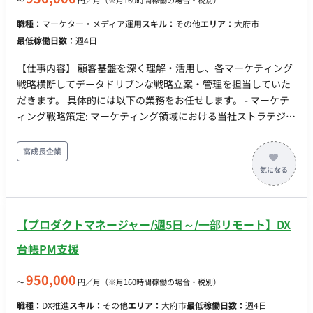
〜
円／月
（※月160時間稼働の場合・税別）
ル全体の KPI（流入、CVR、CAC、LTV）モニタリングと改善 ・
職種：
マーケター・メディア運用
スキル：
その他
エリア：
大府市
プロダクトチーム・デザイナーと連携した、LP とプロダクト体
最低稼働日数：
週4日
験の整合性確保
【仕事内容】 顧客基盤を深く理解・活用し、各マーケティング
戦略横断してデータドリブンな戦略立案・管理を担当していた
だきます。 具体的には以下の業務をお任せします。 - マーケテ
ィング戦略策定: マーケティング領域における当社ストラテジス
トのビジョンを理解し、ロイヤルカスタマー戦略や会員育成領
域のロードマップ描く。 - フィジビリティの検証: 社内の資源を
高成長企業
踏まえた戦略のフィジビリティを検証し全体進捗の管理を行
う。必要に応じてストラテジストへ資源追加の提案を行う。 -
サービス/プロジェクトオーナーへの実行支援: 各マーケティン
グ戦術の執行を行うメンバーの業務効果が最大化されるよう継
【プロダクトマネージャー/週5日～/一部リモート】DX
続的に支援。 - 会員セグメントに基づいた育成シナリオの構想:
当社の顧客セグメントを深く理解し、アプリ/SNSなどのチャネ
台帳PM支援
ルを活用した育成シナリオを構成し具体的な戦術を策定する。 -
必要な人材モデルの作成: 構想した顧客育成シナリオの実現に必
950,000
〜
円／月
（※月160時間稼働の場合・税別）
要なスキルを持つ人材像を定義し、採用・育成計画を含む人材
職種：
DX推進
スキル：
その他
エリア：
大府市
最低稼働日数：
週4日
モデルを作成。 - ベンダー選定支援: 提案された内容を評価し、