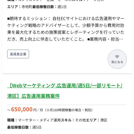
定あり ※本求人では3か月） 休日・休暇：完全週休二日制
エリア：
寺地町
最低稼働日数：
週1日
（土・日）、祝日、夏季休暇（3日）、年末年始休暇（12/30～
1/4）、有給休暇、慶弔休暇、産前産後・育児休業、介護休業
■期待するミッション： 自社ECサイトにおける広告運用やマー
※年間休日124日 リモートワーク：あり（在宅勤務制度あり）
ケティング戦略のアドバイザーとして、少額予算から費用対効
転籍・出向：なし 勤務地(雇入直後) 本社（東京都中央区日本
果を最大化するための施策提案とレポーティングを行っていた
橋箱崎町24-1） ※出張が発生する可能性がございます。 勤務地
だき、売上向上に伴走していただくこと。 ■業務内容・担当工
(変更の範囲)会社の定める場所 稼動時間：フレックスタイム制
程： 【要件定義・保守運用】 ・広告運用の方向性や媒体選定に
（コアタイムなし） 標準労働時間：9:00～17:30（休憩60分）
関するアドバイザリー業務 ・月1回（または週1回で月合計4時
高成長企業
※フレキシブルタイム 7:00～21:00 / 1日の最小就業時間 3時間
間程度）のミーティングを通じた戦略のすり合わせ ・依頼に応
45分 時間外労働：有（残業少なめの環境です） 年収： ■賃金形
じた分析業務およびレポート作成 ■チーム体制： ・EC担当者：
態：月給制（派遣期間時は時給制） ■派遣期間時時給：4,666円
1名 ■開発環境： ・プログラミング言語：特になし ・FW：特に
■月額：355,500円～ ■年収：550万円～900万円 ※キャリア・
なし ・DB：特になし ・インフラ：特になし ■働き方： ・稼働
スキル・希望を考慮の上決定 ※固定残業代：35時間分（80,300
【Webマーケティング,広告運用/週5日/一部リモート/
量：週1日程度（月30時間程度を想定） ・リモート稼働：可能
円～）を含む ※35時間超過分は別途支給 昇給：年1回（4月）
・フレックス稼働：可能
港区】広告運用業務案件
賞与：年3回（6月・12月・3月） 加入保険：社会保険完備（健
康保険、厚生年金、雇用保険、労災保険） 受動喫煙対策：あり
650,000
〜
円／月
（※月160時間稼働の場合・税別）
福利厚生・待遇 ・交通費全額支給 ・退職金制度、財形貯蓄、
持株会 ・在宅勤務制度、副業制度 ・資格取得奨励金制度 ・ビ
職種：
マーケター・メディア運用
スキル：
その他
エリア：
港区
ジネスカジュアル（通年） ・サークル活動、団体生命保険、慶
最低稼働日数：
週5日
弔見舞金 他