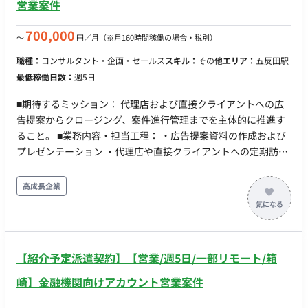
間程度想定）における戦略の擦り合わせ・進捗報告 ■チーム体
営業案件
制 ・マーケティング責任者 ・外部クリエイター/デザイナー
（LP・クリエイティブ実制作担当。連携先として想定） ■開発
700,000
〜
円／月
（※月160時間稼働の場合・税別）
環境 ・FW：Meta広告マネージャー ■働き方 ・稼働量：週1日
職種：
コンサルタント・企画・セールス
スキル：
その他
エリア：
五反田駅
（初月は月16時間、2ヶ月目以降は月8時間など状況に応じて縮
最低稼働日数：
週5日
小調整を想定） ・リモート稼働：フルリモート ・フレックス稼
働：可能（週次の定例打ち合わせ以外は、稼働時間を自主管理
■期待するミッション： 代理店および直接クライアントへの広
いただけます）
告提案からクロージング、案件進行管理までを主体的に推進す
ること。 ■業務内容・担当工程： ・広告提案資料の作成および
プレゼンテーション ・代理店や直接クライアントへの定期訪問
による新規開拓と既存顧客深耕 ・顧客課題のヒアリングに基づ
くカスタマイズ提案 ・契約締結から請求管理までの一連の案件
高成長企業
進行管理 ・社内関連チームとの連携およびデータに基づく能動
的な提案・関係構築 稼働時間について 月100時間以上 オンボー
ディング期間は出社となります。（以降はリモート稼働想定）
【紹介予定派遣契約】【営業/週5日/一部リモート/箱
崎】金融機関向けアカウント営業案件