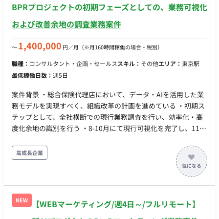
れを支える思考力を備えた方を求めている 【作業内容】 ・クリ
BPRプロジェクトの初期フェーズとしての、業務可視化
エイターとの関係構築: 面談や日々のコミュニケーションを通じ
および改善余地の調査業務案件
た課題の把握と信頼づくり ・新規クリエイターの開拓: まだ始
めていないクリエイターへの個別アプローチ、面談の獲得と活
1,400,000
〜
円／月
（※月160時間稼働の場合・税別）
動開始までの後押し ・売上・収益の改善支援: 投稿・販売設計
の改善提案、キャンペーンの活用など ・継続的な伴走: 進捗の
職種：
コンサルタント・企画・セールス
スキル：
その他
エリア：
東京駅
フォロー、施策の効果検証と次の打ち手への反映 ・社内連携:
最低稼働日数：
週5日
クリエイターから得た課題・要望を社内チームへつなぎ、サー
ビス改善を推進
案件背景 ・総合保険代理店において、データ・AIを活用した業
務モデルを実現すべく、組織改革の計画を進めている ・初期ス
テップとして、全社横断での現行業務調査を行い、効率化・高
度化余地の識別を行う ・8-10月にて現行可視化を完了し、11月
より次フェーズとして、具体的な効率化・高度化効果の創出計
画、人員配置の見直しを行う想定 支援内容 ・業務改革の調査・
高成長企業
分析担当として、1社先（保険DXベンダー）のDXコンサルティ
ング部長がリードするチームの実務メンバーとして参画、業務
ヒアリング、工数集計など実業務を担当 ・上記チームには、並
行してデータ活用、UX支援などのチームがあり、DXコンサルテ
NEW
【WEBマーケティング/週4日～/フルリモート】
ィング部長のリードのもと連携し業務にあたる 稼働率 ・100%
体制 ・PM：1社先（保険DXベンダー）のDXコンサルティング