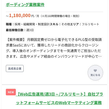
ボーディング業務案件
1,180,000
〜
円／月
（※月160時間稼働の場合・税別）
職種：
採用・組織開発・制度設計
スキル：
その他
エリア：
フルリモート
最低稼働日数：
週3日
【案件概要】 月額固定費ゼロから電子化できるPLG型の受取請
求書SaaSにおいて、獲得したリードの商談化からクロージン
グ、導入後のオンボーディングまでを一気通貫でご担当いただ
きます。 広告やメディア経由のインバウンドリードが中心であ
り、顧客の課題起点で契約から活用定着まで伴走するポジショ
ンです。 【作業内容】 ・広告、メディア掲載、ウェビナー経由
高成長企業
のインバウンドリードへの初回対応、商談設定 ・オンライン商
談での課題ヒアリング、デモ実施、見積提示、クロージング ・
導入後のオンボーディング支援、活用フォロー、定例コミュニ
ケーション ・有料契約からカスタム契約等へのアップセル、ク
NEW
【Web広告運用/週3日～/フルリモート】自社プラ
ロスセル提案 ・失注、解約理由の分析と、マーケティング／プ
ロダクト側へのフィードバック ・CRM、商談ログの整備および
ットフォームサービスのWebマーケティング業務
各営業KPI（商談化率、受注率、解約率等）のモニタリングと改