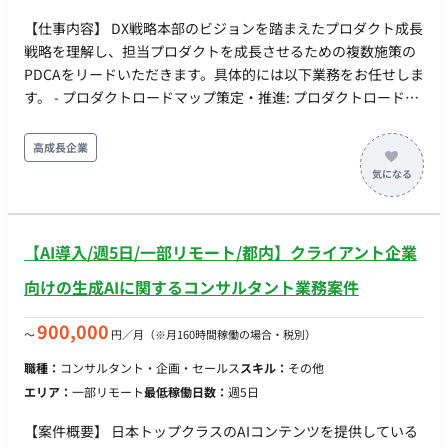
最適なベンダー等の支援会社の選定を支援。 - ROI（投資対効
【仕事内容】 DX戦略本部のビジョンを踏まえたプロダクト成長
果）モデルの作成: 各戦術の費用対効果を定量的に評価するため
戦略を理解し、担当プロダクトを成長させるための複数施策の
のROIモデルを作成し、経営層への説明・合意形成を行う。 - 経
PDCAをリードいただきます。具体的には以下業務をお任せしま
営層への報告・提案支援: 検討状況や計画内容について、ストラ
す。 - プロダクトロードマップ策定・推進: プロダクトロードマ
テジストが定期的に経営層へ報告し、必要な承認を得るための
ップの策定、優先順位付けとデリバリー推進を主導。 - KPIマネ
支援を行う。 - 関連部門との連携: デジタルマーケティング部以
ジメント: 各サービスや機能のKPIを設定・モニタリングし、目
高成長企業
外の関連部門と密に連携し、情報共有や意見交換を行いながら
標達成に向けたPDCAサイクルを確立。 - 継続的改善の主導:
計画を推進。
PDCAの中で顧客インサイトを深く理解し、必要な機能制限を
提案、関係者との合意形成を主導。 - ステークホルダーマネジ
メント: プロダクトに関わる社内外のステークホルダーマネジメ
【AI導入/週5日/一部リモート/都内】クライアント企業
ント。 - データドリブンなプロダクトマネジメント: データアナ
リティクスを担当するチームと連携し、ビジネス観点から仮説
向けの生成AIに関するコンサルタント業務案件
検証。 - ドメイン知識の収集とユースケース創出: プロダクトに
関わるドメイン知識を社内外から収集し、EX/CX向上に繋がる
900,000
〜
円／月
（※月160時間稼働の場合・税別）
ユースケースを創出する。
職種：
コンサルタント・企画・セールス
スキル：
その他
エリア：
一部リモート
最低稼働日数：
週5日
【案件概要】 日本トップクラスのAIコンテンツを提供している