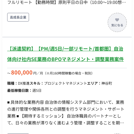
フルリモート 【勤務時間】原則平日の日中（10:00〜19:00想
定）※フレキシブルな時間帯でも相談可能 【備考】 ・アダルト
コンテンツに抵抗ない方 ・時給精算で問題ない方 ・契約は単月
高成長企業
になります。
【派遣契約】【PM/週5日/一部リモート/首都圏】自治
体向け社内SE業務のBPOマネジメント・調整業務案件
800,000
〜
円／月
（※月160時間稼働の場合・税別）
職種：
DX推進
スキル：
プロジェクトマネジメント
エリア：
神谷町
最低稼働日数：
週5日
■ 具体的な業務内容 自治体の情報システム部門において、業務
の進行管理や関係各所との調整を行うマネジメント・サポート
業務 ■ 【期待するミッション】 自治体職員のパートナーとし
て、日々の業務が滞りなく進むよう管理・調整することを期待
します。顧客の要望を正確に捉え、チーム内や協力会社へ適切