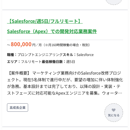
ンドボックス環境での開発、設定代行 ・実装計画やテスト計
画などのドキュメンテーション ・オブジェクト構造を踏まえ
たレポート・ダッシュボードの設計 3. B2BMAの実装 【求める
【Salesforce/週5日/フルリモート】
スキル】 ■必須スキル ・Salesforce運用設計・設定経験（キ
ャンペーン、リード、レポートなど） ・Account
Salesforce（Apex）での開発対応業務案件
Engagement（旧Pardot）の操作・実装経験 ■推奨スキル ・
ドキュメント作成・引き継ぎ資料の作成スキル ・JavaScript
800,000
〜
円／月
（※月160時間稼働の場合・税別）
/ Google Tag Manager / GA4の理解 ・データ連携・ID連携の
職種：
プロンプトエンジニアリング
スキル：
Salesforce
基本知識（特にWeb→MA→CRM） 【備考】 ・フルリモート ・
エリア：
フルリモート
最低稼働日数：
週5日
週3日以上
【案件概要】 マーケティング業務向けのSalesforce改修プロジ
ェクト。現在5名体制で進行中だが、要望の増加に伴い体制強化
が急務。基本設計までは完了しており、以降の設計・実装・テ
ストフェーズに対応可能なApexエンジニアを募集。ウォーター
フォール型で進行中のため、ドキュメント作成や実装設計のス
キルが求められる。 【プロジェクトスケジュール】 1〜2月：要
高成長企業
件定義 3〜4月：基本設計 5〜6月：詳細設計 7〜8月：開発 9〜
11月：テスト 12月：リリース準備 【作業内容】
Salesforce（Apex）での開発対応 詳細設計、実装、ドキュメン