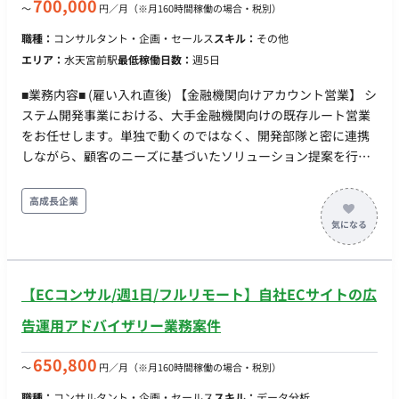
700,000
〜
円／月
（※月160時間稼働の場合・税別）
職種：
コンサルタント・企画・セールス
スキル：
その他
エリア：
水天宮前駅
最低稼働日数：
週5日
■業務内容■ (雇い入れ直後) 【金融機関向けアカウント営業】 シ
ステム開発事業における、大手金融機関向けの既存ルート営業
をお任せします。単独で動くのではなく、開発部隊と密に連携
しながら、顧客のニーズに基づいたソリューション提案を行
い、ビジネス価値の向上を目指すのがミッションです。 【具体
的な業務内容】 ・既存顧客とのリレーション構築・維持、契約
高成長企業
手続き（社内/顧客） ・開発チームと連携した、付加価値の高い
ソリューション提案 ・営業目標達成に向けた戦略策定と実行 ・
社内手続きおよび報告業務 【チーム・環境】 ・マーケティング
＆セールス部への配属となります。 ・長年の取引実績がある顧
【ECコンサル/週1日/フルリモート】自社ECサイトの広
客が中心のため、信頼関係を土台とした活動が可能です。 ・金
融未経験の方でも、入社後の引き継ぎやフォロー体制が整って
告運用アドバイザリー業務案件
います。 (変更の範囲) 「会社の定める業務」 ■条件面■ 雇用形
態：正社員 契約期間：3～6か月は派遣契約、以後正社員登用予
650,800
〜
円／月
（※月160時間稼働の場合・税別）
定 試用期間：紹介予定派遣のためなし（正社員登用後は別途規
職種：
コンサルタント・企画・セールス
スキル：
データ分析