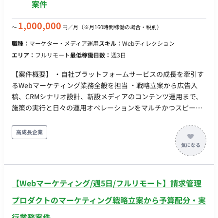
案件
善
1,000,000
〜
円／月
（※月160時間稼働の場合・税別）
職種：
マーケター・メディア運用
スキル：
Webディレクション
エリア：
フルリモート
最低稼働日数：
週3日
【案件概要】 ・自社プラットフォームサービスの成長を牽引す
るWebマーケティング業務全般を担当 ・戦略立案から広告入
稿、CRMシナリオ設計、新設メディアのコンテンツ運用まで、
施策の実行と日々の運用オペレーションをマルチかつスピード
感を持って担当 ・システム側の深い改修（テクニカルSEOな
ど）は社内メンバーが担当 【作業内容】 ・Web広告の運用・ク
高成長企業
リエイティブ管理 ・各種Web広告（SNS広告、リスティング
等）の入稿、数値モニタリング、改善 ・CRM施策（公式LINE・
メルマガ等）の運用 ・ユーザーの継続率やLTVを高めるため
の、配信企画、シナリオ設計、ライティング、配信設定 ・コン
【Webマーケティング/週5日/フルリモート】請求管理
テンツ・メディアの運用実務 ・新しく立ち上げるサブドメイン
内でのメディア運用、コンテンツ作成の進行管理（カニバリの
プロダクトのマーケティング戦略立案から予算配分・実
ないキーワード選定等） ・データ集計・レポーティング ・各施
行業務案件