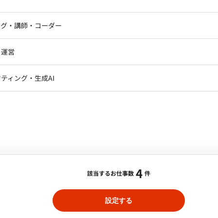
ニア・Androidエンジニア
ゲームプログラマ・エンジニ
当いただきます。 ・SalesForce/Pardotを活用
アートディレクター・クリエイ
el/スプレッドシート（VLOOKUP関数等）を用いた大量の
ナー・UI/UXデザイナー
ンジニア
セキュリティエンジニア
ング・講師・コーダー
ター
び営業効率化のための示唆出し ・リードナーチャリン
ジニア・テクニカルサポート
AIエンジニア・機械学習エン
ー
Webライター
クデザイナー・CGデザイナー・イ
企業のリサーチおよびアプローチリスト作成 担当工
・運営
ター
ト/週5日/常駐/本郷三丁目駅】法人顧客へ
訳・その他ライター
レクター・プロデューサー・プロジェ
70名以上の組織規模（2025年9月時点） --------
データアナリスト・データサ
ティング・生成AI
ジャー
■開発環境 ・プログラミング： ・FW：SalesForce, Pardot ※ご出
・メディア運用
DX推進
ンサルタント・ITコンサルタント
合・税別）
ント・企画・セールス
採用・組織開発・制度設計
その他
エリア：
本郷三丁目
最低稼働日数：
週5日
エンジニアリング
ただくことを期待しています。また、クライアントの課
行うことで、顧客満足度の向上と事業成長に貢献いただ
4
該当するお仕事数
件
設定する
説明会（オンライン・オフライン）の実施。 【モニ