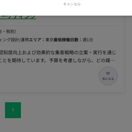
ティング/週1〜2日程度/フルリモート】
キャンセル
マーケティング
完全週休2日制 年間122日 その他（夏季、年末年始、
お子様の送り迎えなどご事情に合わせて所属長の判断に
合・税別）
す 転籍・出向：無 勤務地(雇入直後) 本社 勤務地
ィング設計/運用
エリア：
東京
最低稼働日数：
週1日
00-18:00 時間外労働：有 ■賃金形態：月給制(派遣期間
の認知度向上および効果的な集客戦略の立案・実行を通じ
程度 ■月額：23万円～40万円 ■年収：300万円～​​​​​​​​
ことを期待しています。予算を考慮しながら、どの媒体
希望を考慮の上決定 昇給：成果に応じて随時 賞与：無 加入
ロイチの戦略立案から、運用・効果検証までを一貫して
福利厚生・待遇： ・通勤手当（上限25,000円/月ま
ィットネスクラブ優待あり ・時短勤務制度あり ・副業可
号資産系メディア、各種SNS、リスティングなど）の選
補助あり ・水素水飲み放題 ・PC貸与有
果検証を行っていただきます。 【要件定義・設計・保守
1