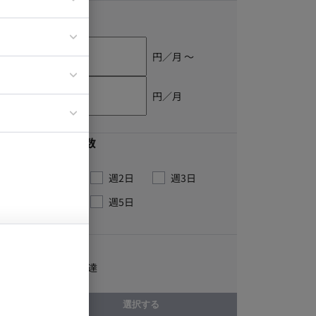
単価
ア
ティブディレク
円／月 〜
ジニア
円／月
イエンティスト
最低稼働日数
週1日
週2日
週3日
週4日
週5日
こだわり
直近で資金調達
選択する