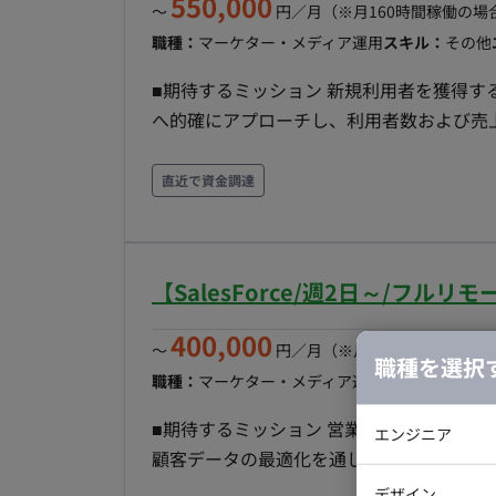
550,000
〜
円／月
（※月160時間稼働の場
職種：
マーケター・メディア運用
スキル：
その他
■期待するミッション 新規利用者を獲得
へ的確にアプローチし、利用者数および売上の
容・担当工程 リスティング広告（Google
レイ広告や動画広告の運用も担当いただきま
直近で資金調達
チーム体制 ・広告運用担当 ・マーケティン
ます） ■開発環境 ・プログラミング： ・FW：Google Analytics, Looker, Redash ・DB： ・インフ
ラ：Google Workspace, Slack, Notion, 各
【SalesForce/週2日～/フ
働量：週3日〜5日（1日6時間〜8時間）
な方優遇） ・フレックス稼働：可能（1日
400,000
〜
円／月
（※月160時間稼働の場
職種を選択
職種：
マーケター・メディア運用
スキル：
その他
■期待するミッション 営業チームがアプ
エンジニア
顧客データの最適化を通じて、マーケティ
バックエン
待しています。 --------------------------------------------- ■業務内容・担当工程 プロワン事業のマーケ
デザイン