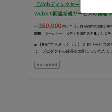
【Webディレクター・集客マーケ
タリング・改善提案】 稼働状況のモニタリングを行い、課題解決に向けたヒアリングや改善策の提
案。 ■条件面■ 雇用形態：正社員 契約期間：2か月程度は派遣契約、以後正社員登用予定 試用期
Web3.0関連新規サービスの集客
間：紹介予定派遣のためなし 休日・休暇：
350,000
慶弔、特別休暇） リモートワーク：無 ※
〜
円／月
（※月160時間稼働の場
より時短勤務やテレワーク、在宅勤務も可能で
職種：
マーケター・メディア運用
スキル：
リステ
(変更の範囲)会社の定める場所 稼動時間：9:
■ 【期待するミッション】 新規サービス
時は時給制) ■派遣期間時時給：1,500～2,000円
て、プロダクトの成長を牽引していただく
500万円(年俸制) ※キャリア・スキル・
でどのような広告を打つべきかといったゼ
保険：各種社会保険完備 受動喫煙対策：あり 
担っていただきます。 ■ 【業務内容・担当工程】 【マーケティング戦略の立案と運用・効果検証】
直近で資金調達
で） ・給料週払い制 ・前払い利用可 ・フ
ターゲット層の選定、適切な広告媒体（暗
・服装私服OK ・新入社員研修あり ・資格
定、および広告運用のディレクションや効
運用】