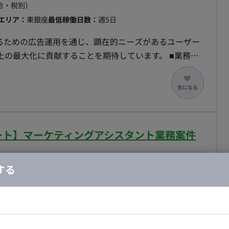
合・税別）
エリア：
東銀座
最低稼働日数：
週5日
するための広告運用を通じ、顕在的ニーズがあるユーザー
最大化に貢献することを期待しています。 ■業務内
/Yahoo等）の運用をメインに、ご経験に応じてディスプ
す。 【要件定義・設計・実装・テスト・保守運用】 ■
グマネージャー （従業員数270名以上の規模感となり
種広告媒体 (Google広告 / Yahoo広告など) ■働き方 ・稼
ルリモート】マーケティングアシスタント業務案件
 ・リモート稼働：フルリモート（打ち合わせ等で出社可能
6時間以上であれば時間帯は柔軟に対応可能）
合・税別）
する
エリア：
東銀座
最低稼働日数：
週3日
ローチするための「質の良い見込み客リスト」の作成や、
ング活動全体の効率化と最大化に貢献いただくことを期
ドエンジニア
フロントエンジニア