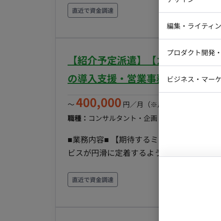
iOSエンジ
ティング領域におけるオペレーション業務全般を担
直近で資金調達
した顧客データ管理および運用支援 * Exc
Webデザイ
インフラエ
編集・ライティ
リスト突合・整理 ・獲得リードの分析およ
テストエン
Webコーダ
グラフィッ
グ（見込み客育成）の業務支援 ・ターゲット
プロダクト開発
ラストレー
【紹介予定派遣】【カスタマサポー
編集者・翻
程：【保守運用】 --------------------------------------------- ■チーム体制 ・マーケティング担当：複数
Webディ
名 ・リードジェネレーション担当：複数名 ・合計2
の導入支援・営業事務案件
ビジネス・マーケ
クトマネー
------------------------------------- 
マーケター
400,000
システムコ
社できる方優遇
〜
円／月
（※月160時間稼働の場
コンサルタ
職種：
コンサルタント・企画・セールス
スキル：
プロンプト
■業務内容■ 【期待するミッション】 法人顧客への導入支援（オンボーディング）を通じて、サー
ビスが円滑に定着するようサポートしてい
題をヒアリングし、サービスの改善提案を
く役割です。 ■ 【業務内容・担当工程】 法人顧客への導入オンボーディング、およびプロジェクト
直近で資金調達
の進捗管理業務。 【運用支援・データ管理】 クライアントごとの運用ルール策定や、インポート
用のデータ作成・支援業務。 【活用促進・企画】 サービスをより活用いただくためのキャンペー
ン企画・実行、および店舗や事業責任者向けの