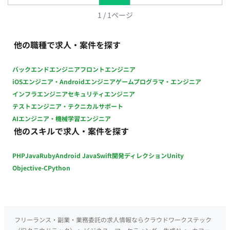
暇・育児休業 ▼介護休暇・介護休業 リモートワーク：不可 転
籍・出向：無 勤務地(雇入直後)：本社 勤務地(変更の範囲)：会
1
/
1
ページ
社の定める場所 稼動時間：10:00~19:00 時間外労働：有 ■賃金
形態：年俸制(派遣期間時は時給制) ■派遣期間時時給：1,750円
他の職種で求人・案件を探す
■月額：280,000円 ■年収：330万～ ※キャリア・スキル・希望
を考慮の上決定 昇給：確認中 賞与：年1回（業績変動制） 加入
バックエンドエンジニア
フロントエンジニア
保険：社会保険完備 受動喫煙対策：あり 福利厚生・待遇 ：
iOSエンジニア・Androidエンジニア
ゲームプログラマ・エンジニア
社会保険完備（健康保険・厚生年金・ 雇用保険・労災保険) 健
インフラエンジニア
セキュリティエンジニア
康診断 社員割引 部活動(テニス部、野球部、 写真部等) 各種社内
テストエンジニア・テクニカルサポート
イベント まかない有 制服貸与有
AIエンジニア・機械学習エンジニア
他のスキルで求人・案件を探す
PHP
Java
Ruby
Android Java
Swift
開発ディレクション
Unity
Objective-C
Python
フリーランス・副業・業務委託の求人情報ならクラウドワークステック