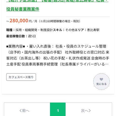
役員秘書業務案件
280,000
〜
円／月
（※月160時間稼働の場合・税別）
職種：
採用・組織開発・制度設計
スキル：
その他
エリア：
恵比寿駅
最低稼働日数：
週5日
■業務内容■ ・雇い入れ直後： 社長・役員のスケジュール管理
（店予約・国内海外の出張の手配） 社外取締役との窓口対応 来
客対応（お茶出し等） 祝い花の手配・礼状作成発送 会食時の手
土産手配 役員車両事務手続管理（社長専属ドライバーがいるの
でメンテナンスはドライバーが行います） ※基本は本社に常
駐。必要に応じて買い物などの外出もある ・(変更の範囲)：
カフェスペース有り
「会社の定める業務」 ■条件面■ 雇用形態：正社員 契約期
間：3～6か月は派遣契約、以後正社員(契約社員、アルバイト)
登用予定 試用期間：紹介予定派遣のためなし 休日・休暇： ▼
公休 ：9日/月 ▼時期休日 ：3日(12月から5月) ▼年間休日
：111日 ▼有給休暇(入社時から6ヶ月後10日付与、以降法定ど
前へ
1
次へ
おり） ▼慶弔休暇(有給：事由によって1〜5日） ▼産前産後休