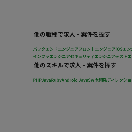
を直接もらえる、満足度の高い仕事です。 ・【
おり） ▼慶弔休暇(有給：事由によって1〜
35歳の営業部で、新しい提案や挑戦を歓
リモートワーク：不可 転籍・出向：無 勤務
サービス改善に繋がりやすい面白さがあります
場所 稼動時間：10:00~19:00 時間外労
や経験次第で高時給からのスタートが可能。
時時給：1,750円 ■月額：280,000円 
他の職種で求人・案件を探す
ながらスタートできます。
給：確認中 賞与：年1回（業績変動制） 
待遇 ： 社会保険完備（健康保険・厚生年金
バックエンドエンジニア
フロントエンジニア
iOSエン
ニス部、野球部、 写真部等) 各種社内イベ
インフラエンジニア
セキュリティエンジニア
テストエ
他のスキルで求人・案件を探す
PHP
Java
Ruby
Android Java
Swift
開発ディレクショ