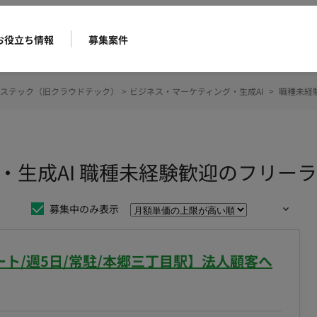
お役立ち情報
募集案件
ステック（旧クラウドテック）
>
ビジネス・マーケティング・生成AI
>
職種未経
・生成AI 職種未経験歓迎のフリー
募集中のみ表示
ト/週5日/常駐/本郷三丁目駅】法人顧客へ