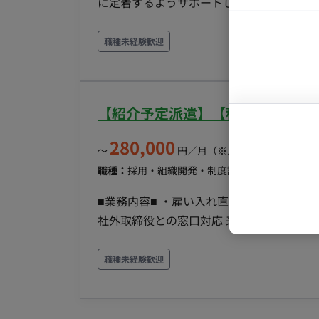
に定着するようサポートしていただくこと
500万円(年俸制) ※キャリア・スキル・
マーケター
ングし、サービスの改善提案を行うことで
システムコ
保険：各種社会保険完備 受動喫煙対策：あり 
す。 ■ 【業務内容】 法人顧客への導入オンボーディング、およびプロジェクトの進捗管理業務。
職種未経験歓迎
コンサルタ
で） ・給料週払い制 ・前払い利用可 ・フ
【運用支援・データ管理】 クライアント
・服装私服OK ・新入社員研修あり ・資格
プロンプト
援業務。 【活用促進・企画】 サービスをより活用いただくためのキャンペーン企画・実行、およ
び店舗や事業責任者向けの説明会（オンライン・オフライ
【紹介予定派遣】【秘書/週5日/
案】 稼働状況のモニタリングを行い、課題解決に向けたヒアリングや改善策の提案。 ■ 【チーム体
制】 営業部：5名（平均35歳） ■ 【働き方】 ・契約形態：派遣契約 （週20時間以上のため、社会
280,000
〜
円／月
（※月160時間稼働の場
保険加入必須） ・ 稼働量：週5日 ・稼働曜日：月曜〜金曜 ・稼働時間：9:00〜18:00（休憩
職種：
採用・組織開発・制度設計
スキル：
その他
13:00〜14:00） ・働き方：常駐 ・交通費：支給（上限月25,000円） ・時給：1,500～2,500円 ※ス
キルや経験によって変動 ・契約期間：長期（2ヶ月の派遣期間後、正社員登用予定） ・募集人数：
■業務内容■ ・雇い入れ直後： 社長・役
2名 ・その他 月末締め、25日支払い ■この案件のおすすめポイント！ ・【正社員登用が前提】2ヶ
社外取締役との窓口対応 来客対応（お茶出
月後には正社員へ！ まずは派遣で仕事との相性を確かめ、2ヶ月後には正社員として長期的に活躍
配 役員車両事務手続管理（社長専属ドラ
できます。安定したキャリアを築きたい方に
※基本は本社に常駐。必要に応じて買い物などの外出もある ・(変更
職種未経験歓迎
問！ IT・SaaS業界に興味があれば、実務経験は問いません。基本的なPC操作ができれば、最先端
務」 ■条件面■ 雇用形態：正社員 契約期間：3～6か月は派遣契約、以後正社員(契約社員、アル
のシステムに関わるスキルを身につけられ
バイト)登用予定 試用期間：紹介予定派遣の
単なる「問い合わせ対応」ではなく、顧客
日 ：3日(12月から5月) ▼年間休日 ：111日 ▼有給休暇(入社時から6ヶ月後10日付与、以降法定