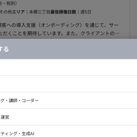
合・税別）
その他
エリア：
本郷三丁目
最低稼働日数：
週5日
ただくことを期待しています。また、クライアントの課
行うことで、顧客満足度の向上と事業成長に貢献いただ
する
説明会（オンライン・オフライン）の実施。 【モニ
/週5日/常駐/本郷三丁目】【未経験歓迎・
ドエンジニア
フロントエンジニア
ニア・Androidエンジニア
ゲームプログラマ・エンジニ
入支援・営業事務案件
アートディレクター・クリエイ
完全週休2日制 年間122日 その他（夏季、年末年始、
ナー・UI/UXデザイナー
ンジニア
セキュリティエンジニア
ング・講師・コーダー
ター
お子様の送り迎えなどご事情に合わせて所属長の判断に
合・税別）
ジニア・テクニカルサポート
AIエンジニア・機械学習エン
ー
Webライター
クデザイナー・CGデザイナー・イ
す 転籍・出向：無 勤務地(雇入直後) 本社 勤務地
その他
エリア：
本郷三丁目駅
最低稼働日数：
週5日
・運営
ター
訳・その他ライター
00-18:00 時間外労働：有 ■賃金形態：月給制(派遣期間
レクター・プロデューサー・プロジェ
程度 ■月額：23万円～40万円 ■年収：300万円～​​​​​​​​
データアナリスト・データサ
ティング・生成AI
ジャー