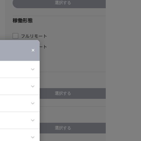
選択する
稼働形態
フルリモート
一部リモート
常駐
エリア
ア
選択する
ティブディレク
スキル
ジニア
選択する
イエンティスト