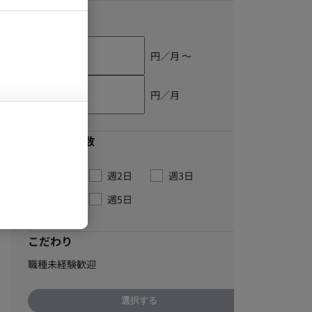
単価
円／月 〜
円／月
最低稼働日数
週1日
週2日
週3日
週4日
週5日
こだわり
職種未経験歓迎
選択する