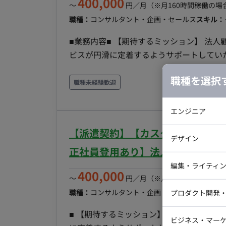
400,000
〜
円／月
（※月160時間稼働の場
職種：
コンサルタント・企画・セールス
スキル：
■業務内容■ 【期待するミッション】 法人顧客への導入支援（オンボーディング）を通じて、サー
ビスが円滑に定着するようサポートしてい
題をヒアリングし、サービスの改善提案を
職種を選択
く役割です。 ■ 【業務内容・担当工程】 法人顧客への導入オンボーディング、およびプロジェクト
職種未経験歓迎
の進捗管理業務。 【運用支援・データ管理】 クライアントごとの運用ルール策定や、インポート
用のデータ作成・支援業務。 【活用促進・企画】 サービスをより活用いただくためのキャンペー
エンジニア
ン企画・実行、および店舗や事業責任者向けの
【派遣契約】【カスタマーサポート
バックエン
タリング・改善提案】 稼働状況のモニタリングを行い、課題解決に向けたヒアリングや改善策の提
デザイン
iOSエンジ
案。 ■条件面■ 雇用形態：正社員 契約期間：2か月程度は派遣契約、以後正社員登用予定 試用期
正社員登用あり】法人顧客への導
間：紹介予定派遣のためなし 休日・休暇：
Webデザイ
インフラエ
編集・ライティ
400,000
慶弔、特別休暇） リモートワーク：無 ※
〜
円／月
（※月160時間稼働の場
テストエン
Webコーダ
グラフィッ
より時短勤務やテレワーク、在宅勤務も可能で
職種：
コンサルタント・企画・セールス
スキル：
プロダクト開発
ラストレー
編集者・翻
(変更の範囲)会社の定める場所 稼動時間：9:
Webディ
■ 【期待するミッション】 法人顧客への導入支援（オンボーディング）を通じて、サービスが円滑
時は時給制) ■派遣期間時時給：1,500～2,000円
ビジネス・マーケ
クトマネー