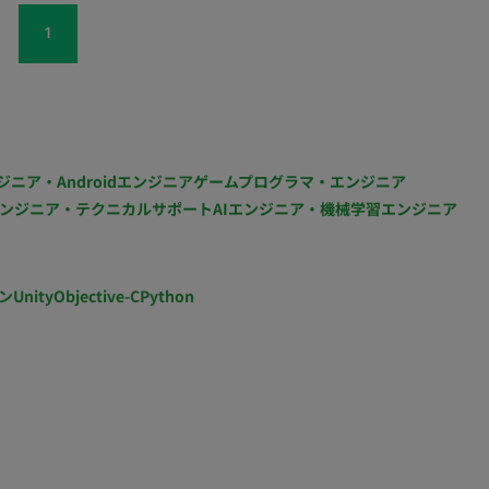
自由で活気ある社風】30代中心のチーム 平均年齢
5日） ▼産前産後休暇・育児休業 ▼介護休暇・介護休業
1
迎する環境です。少人数チームだからこそ、自分の意見が
地(雇入直後)：本社 勤務地(変更の範囲)：会社の定める
。 ・【高時給の可能性】最大時給2,500円！ スキル
働：有 ■賃金形態：年俸制(派遣期間時は時給制) ■派遣期間
未経験でも時給1,500円〜と、最初からしっかり稼ぎ
■年収：330万～ ※キャリア・スキル・希望を考慮の上決定 昇
加入保険：社会保険完備 受動喫煙対策：あり 福利厚生・
・ 雇用保険・労災保険) 健康診断 社員割引 部活動(テ
ジニア・Androidエンジニア
ゲームプログラマ・エンジニア
ント まかない有 制服貸与有
ンジニア・テクニカルサポート
AIエンジニア・機械学習エンジニア
ン
Unity
Objective-C
Python