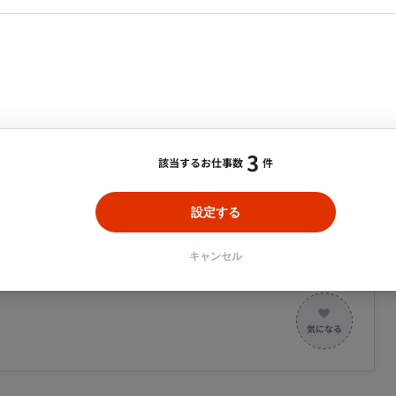
を期待しています。 また、クライアントの課題をヒアリ
希望を考慮の上決定 昇給：成果に応じて随時 賞与：無 加入
・メディア運用
DX推進
、顧客満足度の向上と事業成長に貢献いただく役割で
ンサルタント・ITコンサルタント
福利厚生・待遇： ・通勤手当（上限25,000円/月ま
ント・企画・セールス
採用・組織開発・制度設計
ィットネスクラブ優待あり ・時短勤務制度あり ・副業可
ごとの運用ルール策定や、インポート用のデータ作成・支
補助あり ・水素水飲み放題 ・PC貸与有
エンジニアリング
ン）の実施。 【モニタリング・改善提
常駐/恵比寿駅】社長・役員秘書業務案件
3
該当するお仕事数
件
合・税別）
エリア：
恵比寿駅
最低稼働日数：
週5日
設定する
員のスケジュール管理（店予約・国内海外の出張の手配）
キャンセル
し等） 祝い花の手配・礼状作成発送 会食時の手土産手
イバーがいるのでメンテナンスはドライバーが行います）
最適です。 ・【未経験からSaaS業界へ】専門知識は不
の範囲)：「会社の定める業
ます。 ・【伴走のやりがい】導入支援のプロを目指せる
ためなし 休日・休暇： ▼公休 ：9日/月 ▼時期休
の成功を支える「オンボーディング」業務。感謝の言葉
ど