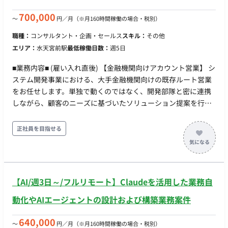
時間以上のため、社会保険加入必須） ・ 稼働量：週5日 稼働曜
日：月〜金 稼働時間：案件による（実働8時間程度） ・ 働き
700,000
〜
円／月
（※月160時間稼働の場合・税別）
方：一部リモート ※エリア：首都圏（案件先による） ※キャッ
職種：
コンサルタント・企画・セールス
スキル：
その他
チアップ期間は出社、その後は週1回程度の出社を想定 ・交通
エリア：
水天宮前駅
最低稼働日数：
週5日
費：支給 ・時給：4,000円〜 ※スキル・経験によって考慮しま
す ・契約期間：長期 ・募集人数：複数名 ・その他 月末締め、
■業務内容■ (雇い入れ直後) 【金融機関向けアカウント営業】 シ
25日支払い
ステム開発事業における、大手金融機関向けの既存ルート営業
をお任せします。単独で動くのではなく、開発部隊と密に連携
しながら、顧客のニーズに基づいたソリューション提案を行
い、ビジネス価値の向上を目指すのがミッションです。 【具体
的な業務内容】 ・既存顧客とのリレーション構築・維持、契約
正社員を目指せる
手続き（社内/顧客） ・開発チームと連携した、付加価値の高い
ソリューション提案 ・営業目標達成に向けた戦略策定と実行 ・
社内手続きおよび報告業務 【チーム・環境】 ・マーケティング
＆セールス部への配属となります。 ・長年の取引実績がある顧
【AI/週3日～/フルリモート】Claudeを活用した業務自
客が中心のため、信頼関係を土台とした活動が可能です。 ・金
融未経験の方でも、入社後の引き継ぎやフォロー体制が整って
動化やAIエージェントの設計および構築業務案件
います。 (変更の範囲) 「会社の定める業務」 ■条件面■ 雇用形
態：正社員 契約期間：3～6か月は派遣契約、以後正社員登用予
640,000
〜
円／月
（※月160時間稼働の場合・税別）