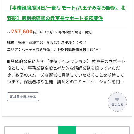
方】 契約形態：派遣契約 （週20時間以上のため、社会保険加入
【事務経験/週4日/一部リモート/八王子みなみ野駅、北
必須） 稼働量：週5日 稼働曜日：月～金 稼働時間：09:00～
17:30（実働7時間30分、休憩1時間） 働き方：常駐（東京都大
野駅】個別指導塾の教室長サポート業務案件
田区鵜の木3-20-14） 交通費：支給 時給：1,700円 契約期間：
長期 その他 月末締め、25日支払い
257,600
〜
円／月
（※月160時間稼働の場合・税別）
職種：
採用・組織開発・制度設計
スキル：
その他
エリア：
八王子みなみ野駅、北野駅
最低稼働日数：
週4日
■ 具体的な業務内容 【期待するミッション】 教室長のサポート
役として、事務業務全般と補助的な講師業務を担っていただ
き、教室のスムーズな運営に貢献していただくことを期待して
います。保護者様や生徒、講師とのコミュニケーションを円滑
に進める重要なポジションです。 【業務内容・担当工程】 【事
務業務】 一般的なオフィス管理: 書類の整理、データ入力、フ
正社員を目指せる
ァイリング、電話応対、メール対応 生徒情報の管理: 生徒の出
席状況、成績記録、学習進捗の追跡 スケジュール管理: 講師の
スケジュール調整、授業計画の支援、会議やイベントの計画 会
計業務: 請求書の発行、入金確認、経費管理 コミュニケーショ
ン: 保護者との連絡、情報の提供、面談のスケジュール管理