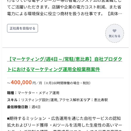
行なっている電子ブレーカー等の省電力システムの営業職とし
てご活躍いただきます。店舗や企業の電力コスト削減、また省
電力による環境保全に役立つ商材を扱うお仕事です。 【具体的
な業務内容】 ・既存の販売代理店へのルート営業（自社製品の
説明、新製品のプレゼンテーション、営業同行などの支援） ・
正社員を目指せる
反響営業（新規のお客様への製品説明、省エネ設備のヒアリン
グやコンサルティングを行い、最適な省エネ設備の提案） ※訪
問件数は1日2〜3件程度です。企業の電気インフラを支える仕
事なのでスキルアップにも繋がります。 ☆(変更の範囲) 会社の
【マーケティング/週4日～/常駐/恵比寿】自社プロダク
定める業務 ■条件面■ 雇用形態：紹介予定派遣 契約期間：派遣
期間は最長半年 雇用期間の定めなし 試用期間： あり（3ヶ月）
トにおけるマーケティング運用全般業務案件
※試用期間中の労働条件は同条件 休日・休暇： ・完全週休二日
制（土日祝日） ・夏季休暇 ・年末年始休暇 ・年次有給休暇（6
400,000
〜
円／月
（※月160時間稼働の場合・税別）
ヶ月経過後10日） ※年間休日125日 リモートワーク：出社とな
職種：
マーケター・メディア運用
ります。（※求人票に特記事項なし）転籍・出向：なし（※求
スキル：
リスティング設計/運用, アクセス解析
エリア：
恵比寿駅
人票に特記事項なし）勤務地(雇入直後)： 本社 ※最寄駅：都営
最低稼働日数：
週4日
新宿線・有楽町線 市ヶ谷駅から徒歩4分、JR市ヶ谷駅から徒歩7
分） ☆勤務地(変更の範囲)：会社の定める場所（※標準的な記
■期待するミッション ・広告運用を通じた自社サービスの認知
載）稼動時間： 9:00～18:00（休憩60分） 時間外労働： 有（月
拡大およびリード獲得 ・AIツールを活用した生産性の高いマー
平均20時間） ※休日指定の顧客対応、大規模なクレーム・トラ