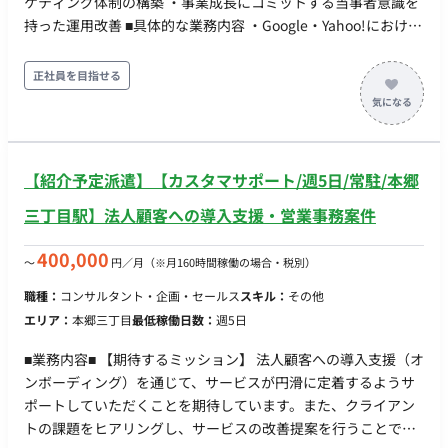
ケティング体制の構築 ・事業成長にコミットする当事者意識を
ブル対応時などにおいて、36協定における特別条項あり。 ■賃
持った運用改善 ■具体的な業務内容 ・Google・Yahoo!における
金形態：月給制 ■月額：25万5,000円～35万5,000円 （内訳：基
リスティング広告の運用 ・Meta（FB/IG）広告を中心とした
本給190,000円〜250,000円＋物価手当15,000円＋固定残業代
SNS広告の管理 ・各種広告数値の分析および改善施策の立案 ・
正社員を目指せる
50,000円〜90,000円） ※時間外手当は、時間外労働の有無にか
生成AIを活用したレポーティング業務の効率化
かわらず、固定残業代（営業手当）として支給し、30時間を超
える時間外労働分は追加で支給されます。 ※試用期間3か月経
過後、希望者には歩合制の給与体系もあります（固定賃金＋粗
利実績に応じる）。 昇給： あり（1月あたり4,000円〜15,000
【紹介予定派遣】【カスタマサポート/週5日/常駐/本郷
円 ※前年度実績） 賞与： あり（年2回、賞与月数計5.00ヶ月分
三丁目駅】法人顧客への導入支援・営業事務案件
※前年度実績） 加入保険： 社会保険完備（雇用・労災・健康・
厚生年金） 受動喫煙対策： あり（屋内禁煙） 福利厚生・待
400,000
〜
円／月
（※月160時間稼働の場合・税別）
遇： ・通勤手当（実費支給・上限月額150,000円） ・扶養手当
（配偶者10,000円、子1人につき3,000円） ・休日出勤手当
職種：
コンサルタント・企画・セールス
スキル：
その他
（4,500円） ・精勤手当（0〜6,000円） ・退職金制度（勤続5
エリア：
本郷三丁目
最低稼働日数：
週5日
年以上） ・定年制（一律60歳）、再雇用・勤務延長制度あり
（上限65歳まで） ・社用携帯電話貸与、営業車有り ・遠方の場
■業務内容■ 【期待するミッション】 法人顧客への導入支援（オ
合、社宅相談可 ・研修、マニュアル完備
ンボーディング）を通じて、サービスが円滑に定着するようサ
ポートしていただくことを期待しています。また、クライアン
トの課題をヒアリングし、サービスの改善提案を行うことで、