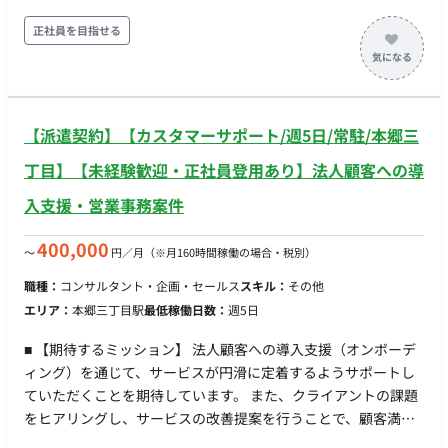
顧客満足度の向上と事業成長に貢献いただく役割です。 ■ 【業
務内容・担当工程】 法人顧客への導入オンボーディング、およ
正社員を目指せる
びプロジェクトの進捗管理業務。 【運用支援・データ管理】 ク
ライアントごとの運用ルール策定や、インポート用のデータ作
成・支援業務。 【活用促進・企画】 サービスをより活用いただ
くためのキャンペーン企画・実行、および店舗や事業責任者向
【派遣契約】【カスタマーサポート/週5日/常駐/本郷三
けの説明会（オンライン・オフライン）の実施。 【モニタリン
グ・改善提案】 稼働状況のモニタリングを行い、課題解決に向
丁目】【未経験歓迎・正社員登用あり】法人顧客への導
けたヒアリングや改善策の提案。 ■条件面■ 雇用形態：正社員
入支援・営業事務案件
契約期間：2か月程度は派遣契約、以後正社員登用予定 試用期
間：紹介予定派遣のためなし 休日・休暇：完全週休2日制 年
400,000
〜
円／月
（※月160時間稼働の場合・税別）
間122日 その他（夏季、年末年始、慶弔、特別休暇） リモート
ワーク：無 ※お子様の送り迎えなどご事情に合わせて所属長の
職種：
コンサルタント・企画・セールス
スキル：
その他
判断により時短勤務やテレワーク、在宅勤務も可能です 転籍・
エリア：
本郷三丁目駅
最低稼働日数：
週5日
出向：無 勤務地(雇入直後) 本社 勤務地(変更の範囲)会社の定
める場所 稼動時間：9:00-18:00 時間外労働：有 ■賃金形態：月
■ 【期待するミッション】 法人顧客への導入支援（オンボーデ
給制(派遣期間時は時給制) ■派遣期間時時給：1,500～2,000円
ィング）を通じて、サービスが円滑に定着するようサポートし
程度 ■月額：23万円～40万円 ■年収：300万円～​​​​​​​​500万円(年俸
ていただくことを期待しています。 また、クライアントの課題
制) ※キャリア・スキル・希望を考慮の上決定 昇給：成果に応
をヒアリングし、サービスの改善提案を行うことで、顧客満足
じて随時 賞与：無 加入保険：各種社会保険完備 受動喫煙対
度の向上と事業成長に貢献いただく役割です。 ■ 【業務内容】