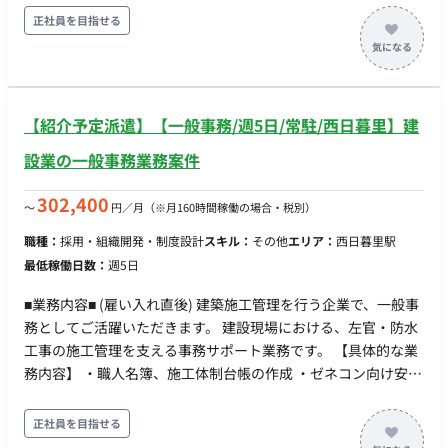
策：あり 福利厚生・待遇： ・通勤手当（上限25,000円/月ま
法人顧客への導入オンボーディング、およびプロジェクトの進
正社員を目指せる
で） ・給料週払い制 ・前払い利用可 ・フィットネスクラブ優
捗管理業務。 【運用支援・データ管理】 クライアントごとの運
待あり ・時短勤務制度あり ・副業可 ・服装私服OK ・新入社員
用ルール策定や、インポート用のデータ作成・支援業務。 【活
研修あり ・資格補助あり ・水素水飲み放題 ・PC貸与有
用促進・企画】 サービスをより活用いただくためのキャンペー
ン企画・実行、および店舗や事業責任者向けの説明会（オンラ
【紹介予定派遣】【一般事務/週5日/常駐/西日暮里】建
イン・オフライン）の実施。 【モニタリング・改善提案】 稼働
状況のモニタリングを行い、課題解決に向けたヒアリングや改
設業の一般事務業務案件
善策の提案。 ■ 【チーム体制】 営業部：5名（平均35歳） ■
【働き方】 ・契約形態：派遣契約 （週20時間以上のため、社会
302,400
〜
円／月
（※月160時間稼働の場合・税別）
保険加入必須） ・ 稼働量：週5日 ・稼働曜日：月曜〜金曜 ・稼
職種：
採用・組織開発・制度設計
スキル：
その他
エリア：
西日暮里駅
働時間：9:00〜18:00（休憩 13:00〜14:00） ・働き方：常駐 ・
最低稼働日数：
週5日
交通費：支給（上限月25,000円） ・時給：1,500～2,500円 ※
スキルや経験によって変動 ・契約期間：長期（2ヶ月の派遣期
■業務内容■ (雇い入れ直後) 建築施工管理を行う企業で、一般事
間後、正社員登用予定） ・募集人数：2名 ・その他 月末締め、
務としてご活躍いただきます。 建設現場における、左官・防水
25日支払い ■この案件のおすすめポイント！ ・【正社員登用が
工事の施工管理を支える事務サポート業務です。 【具体的な業
前提】2ヶ月後には正社員へ！ まずは派遣で仕事との相性を確
務内容】 ・職人名簿、施工体制台帳の作成 ・ゼネコン向け安全
かめ、2ヶ月後には正社員として長期的に活躍できます。安定し
書類の作成・入力 ・グリーンサイトシステム、キャリアアップ
たキャリアを築きたい方に最適です。 ・【未経験からSaaS業界
システムの操作 ・請求書の処理、帳票のまとめ ・インターネッ
正社員を目指せる
へ】専門知識は不問！ IT・SaaS業界に興味があれば、実務経験
トバンキングを利用した支払い業務 【チーム体制】 事務スタッ