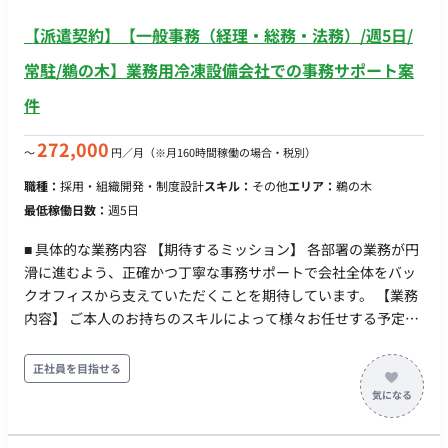
保険（健康・年金・雇用）
公休 ：9日/月 ▼時期休日 ：3日(12月から5月) ▼年間休日
【派遣契約】【一般事務（経理・総務・法務）/週5日/
：111日 ▼有給休暇(入社時から6ヶ月後10日付与、以降法定ど
おり） ▼慶弔休暇(有給：事由によって1〜5日） ▼産前産後休
常駐/鵜の木】業務用冷凍設備会社での事務サポート案
暇・育児休業 ▼介護休暇・介護休業 リモートワーク：不可 転
件
籍・出向：無 勤務地(雇入直後)：本社 勤務地(変更の範囲)：会
社の定める場所 稼動時間：10:00~19:00 時間外労働：有 ■賃金
272,000
〜
円／月
（※月160時間稼働の場合・税別）
形態：年俸制(派遣期間時は時給制) ■派遣期間時時給：1,750円
■月額：280,000円 ■年収：330万～ ※キャリア・スキル・希望
職種：
採用・組織開発・制度設計
スキル：
その他
エリア：
鵜の木
を考慮の上決定 昇給：確認中 賞与：年1回（業績変動制） 加入
最低稼働日数：
週5日
保険：社会保険完備 受動喫煙対策：あり 福利厚生・待遇 ：
社会保険完備（健康保険・厚生年金・ 雇用保険・労災保険) 健
■ 具体的な業務内容 【期待するミッション】 各部署の業務が円
康診断 社員割引 部活動(テニス部、野球部、 写真部等) 各種社内
滑に進むよう、正確かつ丁寧な事務サポートで会社全体をバッ
イベント まかない有 制服貸与有
クオフィスから支えていただくことを期待しています。 【業務
内容】 ご本人のお持ちのスキルによって様々お任せする予定で
す。 【業務事務】 電話・来客応対、データ入力、書類作成・管
理など 【備品管理】 社内備品の発注、在庫管理など 【その
正社員を目指せる
他】 部署内のサポート業務全般 ※ご経験や適性に応じて、その
他の専門的な業務へ携わるチャンスもあります。 【チーム体
制】 配属部署：管理部 チーム構成：男性2名、女性3名 ■ 【働き