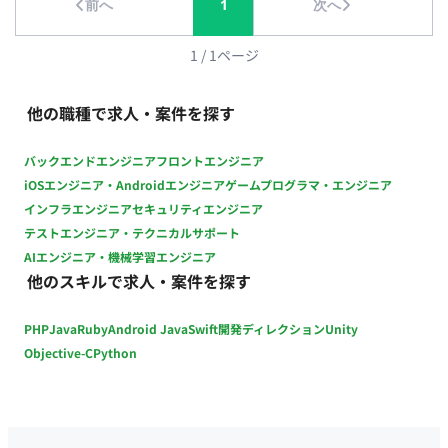
前へ
1
次へ
【講師業務（補助）】 個別指導サポート: 生徒の学習ニーズに
合わせた指導、質問対応 学習計画のアシスト: 教科やトピック
に応じたプランの立案支援 評価とフィードバック: 生徒の作業
1
/
1
ページ
やテスト評価、適切なフィードバックの提供 教材準備: 授業資
料の準備、教材の管理 ■ 【働き方】 契約形態：業務委託契約 稼
他の職種で求人・案件を探す
働量：週4日 稼働曜日：火曜〜土曜 稼働時間：13:00〜18:00 ま
たは 13:00〜19:00（1日5〜6時間） 働き方：一部リモート（週
バックエンドエンジニア
フロントエンジニア
2日出社、週2日リモート） 最寄り駅：八王子みなみ野駅（徒歩
iOSエンジニア・Androidエンジニア
ゲームプログラマ・エンジニア
3分）、北野駅（徒歩5分） 交通費：支給 契約期間：長期 募集
インフラエンジニア
セキュリティエンジニア
人数：1名 その他：月末締め、25日支払い
テストエンジニア・テクニカルサポート
AIエンジニア・機械学習エンジニア
他のスキルで求人・案件を探す
PHP
Java
Ruby
Android Java
Swift
開発ディレクション
Unity
Objective-C
Python