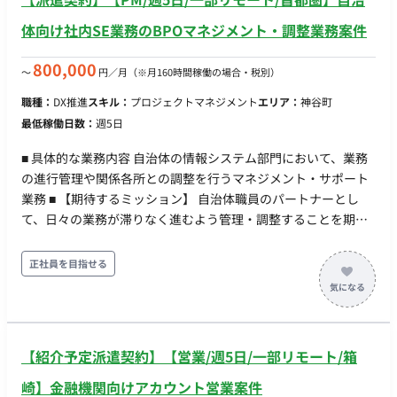
体向け社内SE業務のBPOマネジメント・調整業務案件
800,000
〜
円／月
（※月160時間稼働の場合・税別）
職種：
DX推進
スキル：
プロジェクトマネジメント
エリア：
神谷町
最低稼働日数：
週5日
■ 具体的な業務内容 自治体の情報システム部門において、業務
の進行管理や関係各所との調整を行うマネジメント・サポート
業務 ■ 【期待するミッション】 自治体職員のパートナーとし
て、日々の業務が滞りなく進むよう管理・調整することを期待
します。顧客の要望を正確に捉え、チーム内や協力会社へ適切
にタスクを依頼し、円滑なコミュニケーションを支える役割を
正社員を目指せる
担っていただきます。 ■ 【業務内容・担当工程】 【進捗管理・
調整】 日々の業務進捗の把握、スケジュール管理、および自治
体担当者との定例調整 【ベンダー・関係各所との窓口】 システ
ム保守ベンダー等への依頼、問い合わせ対応、および連絡調整
【紹介予定派遣契約】【営業/週5日/一部リモート/箱
【ドキュメント管理】 会議資料の作成、業務フローの整理、報
告資料の取りまとめ ■ 【働き方】 ・契約形態：派遣契約 （週20
崎】金融機関向けアカウント営業案件