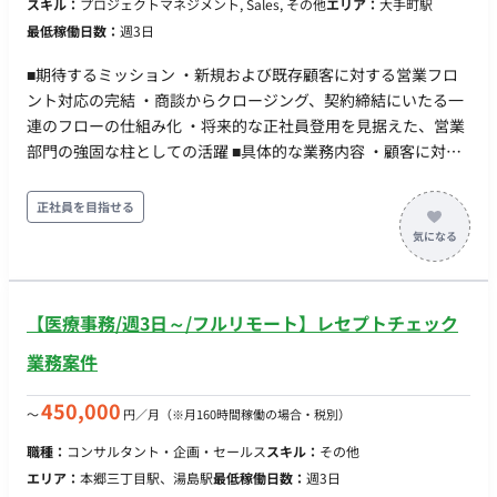
スキル：
プロジェクトマネジメント, Sales, その他
エリア：
大手町駅
弔見舞金 他
最低稼働日数：
週3日
■期待するミッション ・新規および既存顧客に対する営業フロ
ント対応の完結 ・商談からクロージング、契約締結にいたる一
連のフローの仕組み化 ・将来的な正社員登用を見据えた、営業
部門の強固な柱としての活躍 ■具体的な業務内容 ・顧客に対す
る自社製品（SaaS）のサービス提案および商談 ・契約締結に向
けた条件交渉およびリーガルチェックを含む契約書作成 ・販売
正社員を目指せる
代理店との連携およびルート拡大に向けた営業アプローチ ■リ
モートについて フルリモートになります
【医療事務/週3日～/フルリモート】レセプトチェック
業務案件
450,000
〜
円／月
（※月160時間稼働の場合・税別）
職種：
コンサルタント・企画・セールス
スキル：
その他
エリア：
本郷三丁目駅、湯島駅
最低稼働日数：
週3日