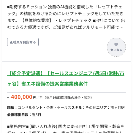
■期待するミッション 独自のAI機能と搭載した「レセプトチェ
ック」の精度をあげるためにレセプトチェックをしていただき
ます。 【具体的な業務】 ・レセプトチェック ■出社について 出
社できる方優遇ですが、ご知見があればフルリモート可能で
す！
正社員を目指せる
【紹介予定派遣】【セールスエンジニア/週5日/常駐/市
ヶ谷】省エネ設備の提案営業業務案件
400,000
〜
円／月
（※月160時間稼働の場合・税別）
職種：
コンサルタント・企画・セールス
スキル：
その他
エリア：
市ヶ谷駅
最低稼働日数：
週5日
■業務内容■ (雇い入れ直後) 国内にある自社工場で開発・製造を