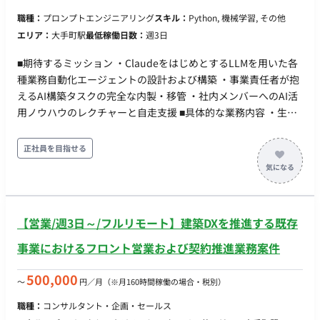
定 試用期間：紹介予定派遣のためなし（正社員登用後は別途規
職種：
プロンプトエンジニアリング
スキル：
Python, 機械学習, その他
定あり ※本求人では3か月） 休日・休暇：完全週休二日制
エリア：
大手町駅
最低稼働日数：
週3日
（土・日）、祝日、夏季休暇（3日）、年末年始休暇（12/30～
1/4）、有給休暇、慶弔休暇、産前産後・育児休業、介護休業
■期待するミッション ・ClaudeをはじめとするLLMを用いた各
※年間休日124日 リモートワーク：あり（在宅勤務制度あり）
種業務自動化エージェントの設計および構築 ・事業責任者が抱
転籍・出向：なし 勤務地(雇入直後) 本社（東京都中央区日本
えるAI構築タスクの完全な内製・移管 ・社内メンバーへのAI活
橋箱崎町24-1） ※出張が発生する可能性がございます。 勤務地
用ノウハウのレクチャーと自走支援 ■具体的な業務内容 ・生成
(変更の範囲)会社の定める場所 稼動時間：フレックスタイム制
AI（LLM）を活用した業務効率化エージェントの構築 ・自動化
（コアタイムなし） 標準労働時間：9:00～17:30（休憩60分）
プロンプトの調整およびイレギュラー対応用の仕組みづくり ・
正社員を目指せる
※フレキシブルタイム 7:00～21:00 / 1日の最小就業時間 3時間
既存メンバーに向けたAIツールの利用マニュアル作成および講
45分 時間外労働：有（残業少なめの環境です） 年収： ■賃金形
習の実施 ■リモートについて フルリモートになります
態：月給制（派遣期間時は時給制） ■派遣期間時時給：4,666円
■月額：355,500円～ ■年収：550万円～900万円 ※キャリア・
スキル・希望を考慮の上決定 ※固定残業代：35時間分（80,300
【営業/週3日～/フルリモート】建築DXを推進する既存
円～）を含む ※35時間超過分は別途支給 昇給：年1回（4月）
事業におけるフロント営業および契約推進業務案件
賞与：年3回（6月・12月・3月） 加入保険：社会保険完備（健
康保険、厚生年金、雇用保険、労災保険） 受動喫煙対策：あり
500,000
〜
円／月
（※月160時間稼働の場合・税別）
福利厚生・待遇 ・交通費全額支給 ・退職金制度、財形貯蓄、
持株会 ・在宅勤務制度、副業制度 ・資格取得奨励金制度 ・ビ
職種：
コンサルタント・企画・セールス
ジネスカジュアル（通年） ・サークル活動、団体生命保険、慶