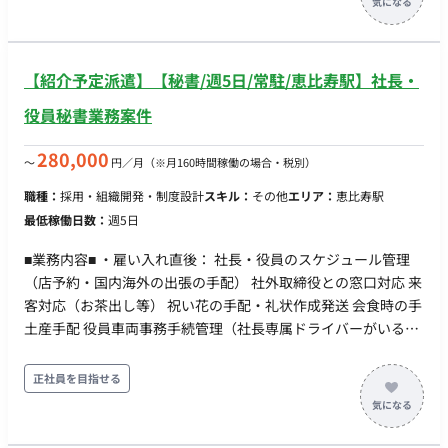
は問いません。基本的なPC操作ができれば、最先端のシステム
フ：1名 少数精鋭の環境のため、ご自身の裁量を持って主体的
に関わるスキルを身につけられます。 ・【伴走のやりがい】導
に業務を進めていただける環境です。 【募集背景】 正社員の退
入支援のプロを目指せる 単なる「問い合わせ対応」ではなく、
職に伴う欠員補充のための募集です。最長6ヶ月の派遣期間を経
顧客の成功を支える「オンボーディング」業務。感謝の言葉を
【紹介予定派遣】【秘書/週5日/常駐/恵比寿駅】社長・
て、将来的には正社員として組織を支えてくださることを期待
直接もらえる、満足度の高い仕事です。 ・【自由で活気ある社
しています。 ☆(変更の範囲) 会社の定める業務 ■条件面■ 雇用
役員秘書業務案件
風】30代中心のチーム 平均年齢35歳の営業部で、新しい提案や
形態： 正社員 契約期間： 3～6か月は派遣契約、以後正社員登
挑戦を歓迎する環境です。少人数チームだからこそ、自分の意
用予定 試用期間： 紹介予定派遣のためなし 休日・休暇： ・完
280,000
〜
円／月
（※月160時間稼働の場合・税別）
見がサービス改善に繋がりやすい面白さがあります。 ・【高時
全週休二日制（土日祝） ・夏季休暇 ・年末年始休暇 ・年次有
給の可能性】最大時給2,500円！ スキルや経験次第で高時給か
職種：
採用・組織開発・制度設計
スキル：
その他
エリア：
恵比寿駅
給休暇 ・慶弔休暇 リモートワーク： 出社となります。 転籍・
らのスタートが可能。未経験でも時給1,500円〜と、最初からし
最低稼働日数：
週5日
出向： なし 勤務地(雇入直後)： 本社（東京都文京区千駄木 ※最
っかり稼ぎながらスタートできます。
寄駅：西日暮里駅か千駄木駅で徒歩5分～7分ほど） ☆勤務地
■業務内容■ ・雇い入れ直後： 社長・役員のスケジュール管理
(変更の範囲)： 会社の定める場所 稼動時間： 9:00～17:00（実
（店予約・国内海外の出張の手配） 社外取締役との窓口対応 来
働7時間） 時間外労働： 有（月平均5時間程度） 年収： ■賃金形
客対応（お茶出し等） 祝い花の手配・礼状作成発送 会食時の手
態：月給制 (派遣期間時は時給制) ■派遣期間時時給：1,750～
土産手配 役員車両事務手続管理（社長専属ドライバーがいるの
1,890円 ■月額：24万円～26万円 ■年収：320万円～370万円 ※
でメンテナンスはドライバーが行います） ※基本は本社に常
キャリア・スキル・希望を考慮の上決定 ※固定残業代なし 昇
駐。必要に応じて買い物などの外出もある ・(変更の範囲)：
正社員を目指せる
給： 年1回（会社業績、個人評価により） 賞与： あり（年2
「会社の定める業務」 ■条件面■ 雇用形態：正社員 契約期
回） 加入保険： 社会保険完備 受動喫煙対策： あり（屋内禁
間：3～6か月は派遣契約、以後正社員(契約社員、アルバイト)
煙） 福利厚生・待遇： ・交通費支給（上限なし） ・各種社会
登用予定 試用期間：紹介予定派遣のためなし 休日・休暇： ▼