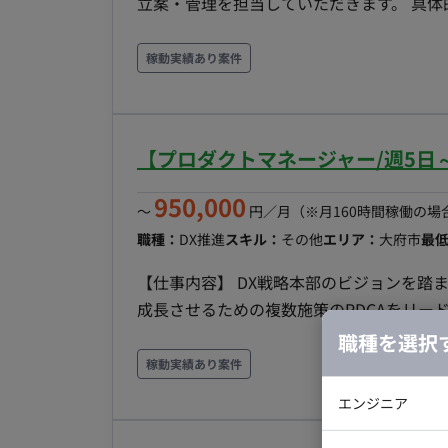
立案・管理を担当していただきます。 具体的には以下
略策定: マーケティング領域における当社
ー戦略や会員育成領域のロードマップ描く。 
稼動実績あり案件
フィジビリティを検証し全体進捗の管理を
行う。 - サービス/プロジェクトオーナー
ーの業務効果が最大化されるよう継続的に支
【プロダクトマネージャー/週5日～
当社の顧客セグメントを深く理解し、アプリ
具体的な戦術を策定する。 - 必要な人材モ
950,000
〜
円／月
（※月160時間稼働の場
キルを持つ人材像を定義し、採用・育成計画を
職種：
DX推進
スキル：
その他
エリア：
大府市
最
れた内容を評価し、最適なベンダー等の支援
成: 各戦術の費用対効果を定量的に評価す
【仕事内容】 DX戦略本部のビジョンを踏
を行う。 - 経営層への報告・提案支援: 
成長させるための複数施策のPDCAをリー
営層へ報告し、必要な承認を得るための支援を
プロダクトロードマップ策定・推進: プロ
職種を選択
部以外の関連部門と密に連携し、情報共有
推進を主導。 - KPIマネジメント: 各サ
稼動実績あり案件
けたPDCAサイクルを確立。 - 継続的改善
エンジニア
な機能制限を提案、関係者との合意形成を主導
バックエン
わる社内外のステークホルダーマネジメント。