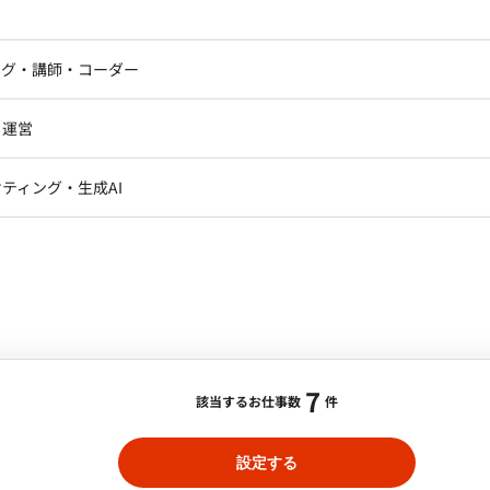
】自社メディアの広告営業案件
ビジネス観点から仮説検証。 - ドメイン知識の収集と
ニア・Androidエンジニア
ゲームプログラマ・エンジニ
アートディレクター・クリエイ
イン知識を社内外から収集し、EX/CX向上に繋がるユー
ナー・UI/UXデザイナー
ンジニア
セキュリティエンジニア
ング・講師・コーダー
合・税別）
ター
ジニア・テクニカルサポート
AIエンジニア・機械学習エン
その他
エリア：
五反田駅
最低稼働日数：
週5日
ー
Webライター
クデザイナー・CGデザイナー・イ
・運営
ター
訳・その他ライター
接クライアントへの広告提案からクロージング、案件進行
レクター・プロデューサー・プロジェ
データアナリスト・データサ
ティング・生成AI
ジャー
の定期訪問による新規開拓と既存顧客深耕 ・顧客課題
・メディア運用
DX推進
ンサルタント・ITコンサルタント
契約締結から請求管理までの一連の案件進行管理 ・社
ント・企画・セールス
採用・組織開発・制度設計
構築 稼働時間について 月100時間
ます。（以降はリモート稼働想定）
エンジニアリング
ト】ハイスキル採用戦略・運用コンサルタント
7
該当するお仕事数
件
合・税別）
設定する
事
エリア：
赤坂/溜池山王駅
最低稼働日数：
週2日