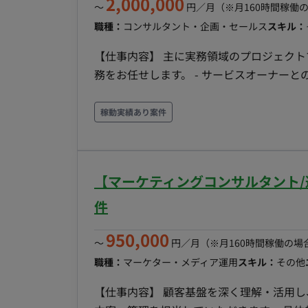
2,000,000
〜
円／月
（※月160時間稼働
職種：
コンサルタント・企画・セールス
スキル：
【仕事内容】 主に実務領域のプロジェク
務をお任せします。 - サービスオーナーとの連携: リテールメディア事業のオーナーの計画を元に、
チームのフィジビリティを管理。 - チームの
け、PDCAを回すための支援を行う。 - 各ア
稼動実績あり案件
るための阻害要因を解消し、施策を遂行する。
店、社内バイヤーとのコミュニケーションや要
との契約／配信フローの管理。 - PMO支
【マーケティングコンサルタント/
び社内の会議体の設定とファシリテーション。
略構築層へ説明・提案を行う際の、資料や
件
950,000
〜
円／月
（※月160時間稼働の場
職種：
マーケター・メディア運用
スキル：
その他
【仕事内容】 顧客基盤を深く理解・活用