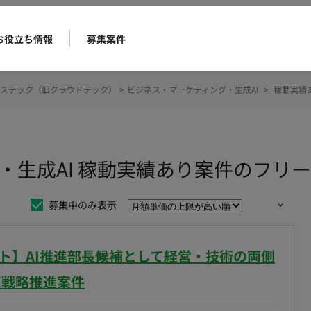
お役立ち情報
募集案件
ステック（旧クラウドテック）
>
ビジネス・マーケティング・生成AI
>
稼動実績
・生成AI 稼動実績あり案件のフリ
募集中のみ表示
ート】AI推進部長候補として経営・技術の両側
X戦略推進案件