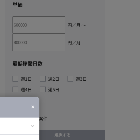
単価
円／月 〜
円／月
最低稼働日数
週1日
週2日
週3日
週4日
週5日
こだわり
稼動実績あり案件
選択する