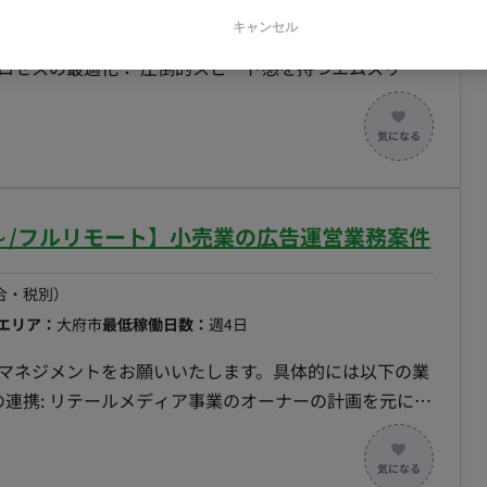
キャンセル
エンジニア、PM、経営層クラスの採用を戦略設計から実
ロセスの最適化： 圧倒的スピード感を持つエムスリー
験（CX）の向上を実現 ・エージェント・チャネルマ
し、質の高い母集団形成 ■担当工程（業務範
定 ・採用チャネル（エージェント、ダイレクトリクル
・カジュアル面談の実施、および面接官のトレーニング・
クロージング施策立案・実行 ・採用数値（KPI）の管
～/フルリモート】小売業の広告運営業務案件
を見つけて解決する自走型の組織。 ■稼働につい
合・税別）
エリア：
大府市
最低稼働日数：
週4日
トマネジメントをお願いいたします。具体的には以下の業
KPIやPDCA管理: チームメンバーの業務課題を見つ
カウントのKPI管理: 戦略/戦術から引かれたKPIを達成す