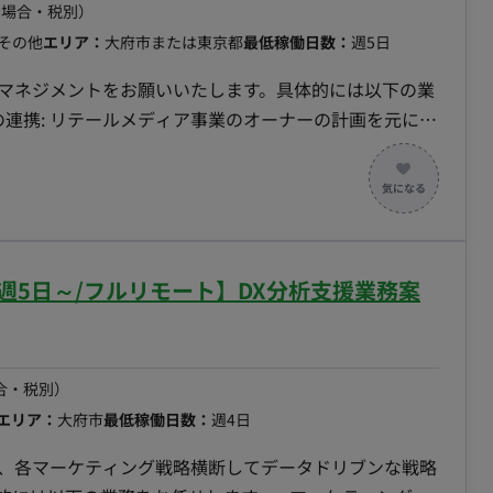
の場合・税別）
その他
エリア：
大府市または東京都
最低稼働日数：
週5日
トマネジメントをお願いいたします。具体的には以下の業
KPIやPDCA管理: チームメンバーの業務課題を見つ
カウントのKPI管理: 戦略/戦術から引かれたKPIを達成す
 - ステークホルダーマネジメント: メーカーや代理
望の確認と対応。 - 契約/配信フロー管理: 各案件ご
援: ステークホルダーとの定例／商談／レポート業務、及
週5日～/フルリモート】DX分析支援業務案
 - 戦略層への成長戦略提案支援: オーナーが社内の戦
報告内容の整理。
合・税別）
エリア：
大府市
最低稼働日数：
週4日
し、各マーケティング戦略横断してデータドリブンな戦略