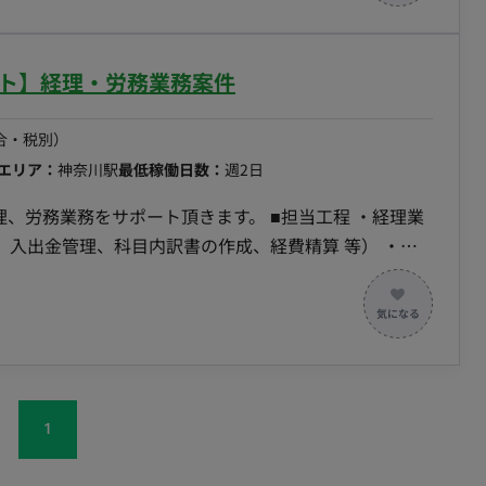
 - ステークホルダーマネジメント: メーカーや代理
望の確認と対応。 - 契約/配信フロー管理: 各案件ご
援: ステークホルダーとの定例／商談／レポート業務、及
ート】経理・労務業務案件
 - 戦略層への成長戦略提案支援: オーナーが社内の戦
報告内容の整理。
合・税別）
エリア：
神奈川駅
最低稼働日数：
週2日
をサポート頂きます。 ■担当工程 ・経理業
入出金管理、科目内訳書の作成、経費精算 等） ・労
保険の手続き、年末調整補助 等） ■案件の魅力
業務に携わることが可能 ・クライアントの課題、ステー
ack
1