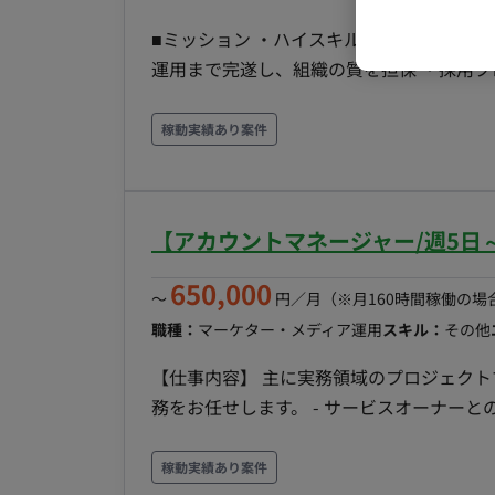
■ミッション ・ハイスキル人材の獲得： 
運用まで完遂し、組織の質を担保 ・採用プ
の文化に合わせ、歩留まりの改善と候補者体
ネジメント： 各エージェントとのリレーションを強化
稼動実績あり案件
囲） ・採用ターゲットの定義・ペルソナ策
ーティング、リファラル）の選定・運用 
アトラクト支援 ・内定承諾率向上のための
【アカウントマネージャー/週5日
理・分析と改善提案 ■チーム体制 部門長および事業責任者と直結した、意思決定スピードの速い体
制。 少数精鋭。指示を待つのではなく、自ら課題
650,000
〜
円／月
（※月160時間稼働の場
て ・フルリモート可
職種：
マーケター・メディア運用
スキル：
その他
【仕事内容】 主に実務領域のプロジェク
務をお任せします。 - サービスオーナーとの連携: リテールメディア事業のオーナーの計画を元に、
チームのフィジビリティを管理。 - チームの
け、PDCAを回すための支援を行う。 - 各ア
稼動実績あり案件