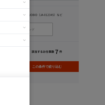
ア
キーワード
ティブディレク
スキル、職種、JOBID（JA-012345）など
ジニア
イエンティスト
7
該当するお仕事数
件
この条件で絞り込む