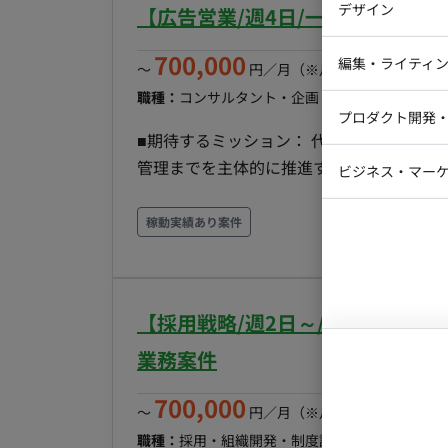
デザイン
【広告営業/週4日/一部リモート
アナリティクスを担当するチームと連携し、
iOSエンジ
ユースケース創出: プロダクトに関わるドメ
700,000
Webデザイ
インフラエ
編集・ライティ
〜
円／月
（※月160時間稼働の場
スケースを創出する。
テストエン
職種：
コンサルタント・企画・セールス
スキル：
Webコーダ
グラフィッ
プロダクト開発
ラストレー
編集者・翻
■期待するミッション： 代理店および直
Webディ
管理までを主体的に推進すること。 ■業務内容・担当工程： ・広告提案資料の作成およびプレゼン
ビジネス・マーケ
クトマネー
テーション ・代理店や直接クライアントへ
マーケター
システムコ
のヒアリングに基づくカスタマイズ提案 ・
稼動実績あり案件
コンサルタ
内関連チームとの連携およびデータに基づく能動的な提案・関係
以上 オンボーディング期間は出社となり
プロンプト
【採用戦略/週2日～/フルリモー
業務案件
700,000
〜
円／月
（※月160時間稼働の場
職種：
採用・組織開発・制度設計
スキル：
採用人