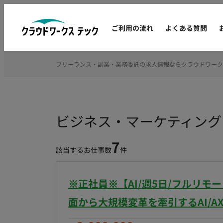
ご利用の流れ
よくある質問
フリーランス・副業・業務委託の求人情報ならクラウドワーク
ビジネス・マーケティング
7
該当するお仕事数
件
※正社員※【AI/週5日/フルリモ
面から大規模変革を牽引するAI/A