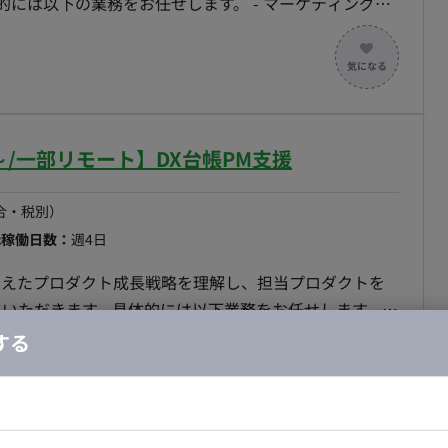
の業務をお任せします。 - マーケティング戦
ストラテジストのビジョンを理解し、ロイヤルカスタマ
- フィジビリティの検証: 社内の資源を踏まえた戦略の
行う。必要に応じてストラテジストへ資源追加の提案を
への実行支援: 各マーケティング戦術の執行を行うメンバ
援。 - 会員セグメントに基づいた育成シナリオの構想:
/一部リモート】DX台帳PM支援
/SNSなどのチャネルを活用した育成シナリオを構成し
デルの作成: 構想した顧客育成シナリオの実現に必要なス
合・税別）
含む人材モデルを作成。 - ベンダー選定支援: 提案さ
低稼働日数：
週4日
会社の選定を支援。 - ROI（投資対効果）モデルの作
るためのROIモデルを作成し、経営層への説明・合意形成
まえたプロダクト成長戦略を理解し、担当プロダクトを
検討状況や計画内容について、ストラテジストが定期的に経
ドいただきます。具体的には以下業務をお任せします。 -
行う。 - 関連部門との連携: デジタルマーケティング
ダクトロードマップの策定、優先順位付けとデリバリー
する
や意見交換を行いながら計画を推進。
ービスや機能のKPIを設定・モニタリングし、目標達成に向
の主導: PDCAの中で顧客インサイトを深く理解し、必要
。 - ステークホルダーマネジメント: プロダクトに関
ドエンジニア
フロントエンジニア
 - データドリブンなプロダクトマネジメント: データ