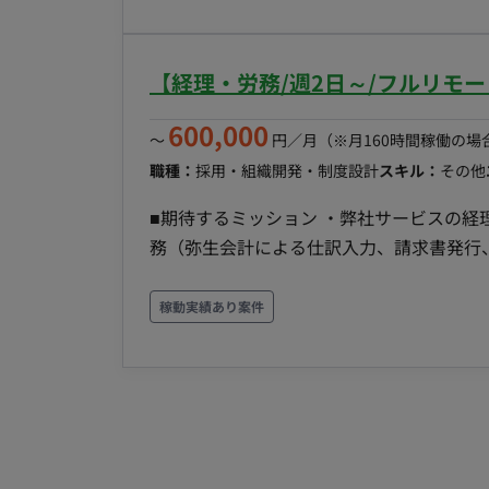
るための阻害要因を解消し、施策を遂行する。
店、社内バイヤーとのコミュニケーションや要
との契約／配信フローの管理。 - PMO支
【経理・労務/週2日～/フルリモ
び社内の会議体の設定とファシリテーション。
略構築層へ説明・提案を行う際の、資料や
600,000
〜
円／月
（※月160時間稼働の場
職種：
採用・組織開発・制度設計
スキル：
その他
■期待するミッション ・弊社サービスの経理、労務業務
務（弥生会計による仕訳入力、請求書発行、
務業務（勤怠管理、給与明細作成、社会保険・雇用
・スタートアップに特化したクライアント
稼動実績あり案件
ジに応じた業務内容を経験に応じて対応可能 ■働き方 ・リモートOK ・コミュニケーション：Sl
・オンラインツール：Googlemeet