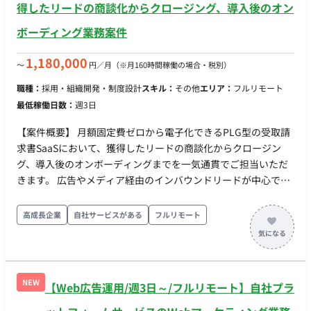
得したリードの商談化からクロージング、導入後のオン
・稼働量：週4〜5日（月140時間以上） ・リモート稼働：フル
ボーディング業務案件
リモート ・フレックス稼働：可能
1,180,000
〜
円／月
（※月160時間稼働の場合・税別）
職種：
採用・組織開発・制度設計
スキル：
その他
エリア：
フルリモート
最低稼働日数：
週3日
【案件概要】 月額固定費ゼロから電子化できるPLG型の受取請
求書SaaSにおいて、獲得したリードの商談化からクロージン
グ、導入後のオンボーディングまでを一気通貫でご担当いただ
きます。 広告やメディア経由のインバウンドリードが中心であ
り、顧客の課題起点で契約から活用定着まで伴走するポジショ
ンです。 【作業内容】 ・広告、メディア掲載、ウェビナー経由
高成長企業
自社サービスがある
フルリモート
のインバウンドリードへの初回対応、商談設定 ・オンライン商
談での課題ヒアリング、デモ実施、見積提示、クロージング ・
導入後のオンボーディング支援、活用フォロー、定例コミュニ
ケーション ・有料契約からカスタム契約等へのアップセル、ク
NEW
【Web広告運用/週3日～/フルリモート】自社プラ
ロスセル提案 ・失注、解約理由の分析と、マーケティング／プ
ロダクト側へのフィードバック ・CRM、商談ログの整備および