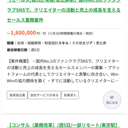
ラブSNSで、クリエイターの活動と売上の成長を支える
セールス業務案件
1,600,000
〜
円／月
（※月160時間稼働の場合・税別）
職種：
採用・組織開発・制度設計
スキル：
その他
エリア：
恵比寿
最低稼働日数：
週5日
【案件概要】 ・国内No.1のファンクラブSNSで、クリエイター
の活動と売上の成長を支えるセールスメンバーの募集 ・プラッ
トフォームの代表としてクリエイターと真摯に向き合い、Win-
Winの協力関係を築く ・すでに活動しているクリエイターに
は、売上を伸ばす支援に限らず、収益構造の改善や活動継続の
支援を行う ・まだ始めていないクリエイターには、自ら面談を
高成長企業
自社サービスがある
急募求人
獲得し、活動する価値を提案し、活動開始までを支援する ・経
験や適性に応じて、既存クリエイター支援か新規クリエイター
開拓のどちらかを中心に担当 ・日々のやりとり、面談、データ
分析、社内チームとの連携など手段を問わず、課題発見、解
【コンサル（業務改革）/週5日/一部リモート/東京駅】
決、結果検証、次の打ち手まで一連を回し続ける ・実行力とそ