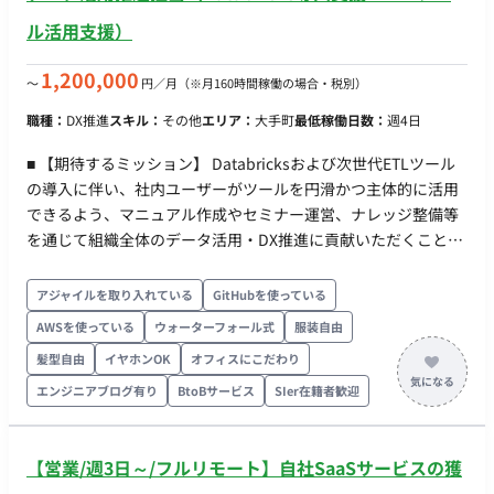
ル活用支援）
1,200,000
〜
円／月
（※月160時間稼働の場合・税別）
職種：
DX推進
スキル：
その他
エリア：
大手町
最低稼働日数：
週4日
■ 【期待するミッション】 Databricksおよび次世代ETLツール
の導入に伴い、社内ユーザーがツールを円滑かつ主体的に活用
できるよう、マニュアル作成やセミナー運営、ナレッジ整備等
を通じて組織全体のデータ活用・DX推進に貢献いただくことが
期待されています。 ■ 【業務内容・担当工程】 社内DX推進活動
の支援業務を担当いただきます。 【運用マニュアル作成・セミ
アジャイルを取り入れている
GitHubを使っている
ナー企画/運営・問い合わせ対応支援】 ・Databricksおよび新
AWSを使っている
ウォーターフォール式
服装自由
ETLツール（Alteryx Designer/KNIME等）の活用支援 ・利用手
髪型自由
イヤホンOK
オフィスにこだわり
順書・運用マニュアルの作成 ・FAQ・ナレッジの整備 ・セミナ
ー資料・ハンズオンコンテンツの作成 ・セミナーおよび利用者
エンジニアブログ有り
BtoBサービス
SIer在籍者歓迎
向け説明会の企画・運営サポート ・活用促進施策の企画サポー
ト ・問い合わせ内容の整理および改善提案 ■ 【チーム体制】 ・
【営業/週3日～/フルリモート】自社SaaSサービスの獲
詳細確認中 ■ 【開発環境】 ・プログラミング： ・FW：
Databricks, Alteryx, KNIME ・DB： ・インフラ： ■ 【働き方】