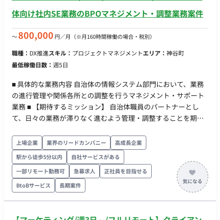
実施 7月〜9月：1on1面談の実施（月に1回程度、30分/回。2日
体向け社内SE業務のBPOマネジメント・調整業務案件
に1名ペース）＋ 毎月の面談報告書提出 9月下旬〜末：面談終了
後の総括報告 ■開発環境 言語：なし FW：なし DB：なし インフ
800,000
〜
円／月
（※月160時間稼働の場合・税別）
ラ：なし ツール：Web面談ツール（ZoomやTeamsなど、詳細
職種：
DX推進
スキル：
プロジェクトマネジメント
エリア：
神谷町
は確認中）、報告書作成ツール（Office系等、詳細は確認中） ■
最低稼働日数：
週5日
開発フェーズと予定 契約・稼働期間：2026年6月末（事前
MTG）〜2026年9月末（総括報告完了まで） メイン面談期間：
■ 具体的な業務内容 自治体の情報システム部門において、業務
2026年7月・8月・9月の3ヶ月間 ■案件の魅力（会社について・
の進行管理や関係各所との調整を行うマネジメント・サポート
サービスについて） 大手IT企業の幹部層（部課長以上）に対す
業務 ■ 【期待するミッション】 自治体職員のパートナーとし
るシニアキャリアコンサルティングという、非常に市場価値・
て、日々の業務が滞りなく進むよう管理・調整することを期待
社会的意義の高い案件に携わることができます。 ■リモート稼
します。顧客の要望を正確に捉え、チーム内や協力会社へ適切
働について 稼働実績有無：確認中（面談自体はリモート想定）
にタスクを依頼し、円滑なコミュニケーションを支える役割を
上場企業
業界のリードカンパニー
高成長企業
リモート稼働可能頻度（週に●回）：フルリモート想定
担っていただきます。 ■ 【業務内容・担当工程】 【進捗管理・
（100%） 移行可能時期：初月からフルリモート想定 ■働き方
駅から徒歩5分以内
自社サービスがある
調整】 日々の業務進捗の把握、スケジュール管理、および自治
時短やフレックス可否：可（月10時間程度の極小稼働、面談ス
一部リモート勤務可
急募求人
正社員を目指せる
体担当者との定例調整 【ベンダー・関係各所との窓口】 システ
ケジュールに合わせて柔軟に調整可能） 土日稼働可否・夜間稼
ム保守ベンダー等への依頼、問い合わせ対応、および連絡調整
BtoBサービス
長期案件
働可否：確認中（対象者が部課長クラスのため、平日の日中が
【ドキュメント管理】 会議資料の作成、業務フローの整理、報
メインと推測されますが、調整可能か要確認） 週4以下稼働可
告資料の取りまとめ ■ 【働き方】 ・契約形態：派遣契約 （週20
否：可（週1日未満、月10時間程度）
【マーケティング/週3日～/フルリモート】クライアン
時間以上のため、社会保険加入必須） ・ 稼働量：週5日 稼働曜