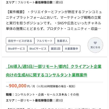
ルフレックス稼働可能 ・月110時間以上の稼働目安
エリア：
フルリモート
最低稼働日数：
週5日
【案件概要】 ・クリエイターとファンが熱狂するファンコミュ
ニティプラットフォームにおいて、マーケティング戦略の立案
と実行を担うポジションです。 ・SNSや広告といったチャネル
単体の施策にとどまらず、プロダクト・コミュニティ・収益構
造までを視野に入れた横断的なグロース戦略を設計・推進しま
す。 ・事業として「同人系プラットフォーム領域での圧倒的
自社サービスがある
フルリモート
急募求人
No.1」を目指しています。 ・データドリブンかつ仮説主導型の
BtoBサービス
BtoCサービス
面談1回
大量募集中
マーケティング体制を築くことが求められます。 【作業内容】
・登録〜投稿〜収益化のファネルに基づくKPI設計・分析・再定
義 ・成長ドライバーの特定と、中期的なマーケティング戦略の
【AI導入/週5日/一部リモート/都内】クライアント企業
策定 ・SNS／PR／LP／クリエイター獲得／UGC施策の企画・
実行・改善 ・Redash／内部DBを用いた指標モニタリングと施
向けの生成AIに関するコンサルタント業務案件
策仮説の立案 ・開発・デザイン・CS・コミュニティなど他部署
との横断連携 ・経営／現場それぞれに最適化された週次・月次
900,000
〜
円／月
（※月160時間稼働の場合・税別）
レポート設計と運用
職種：
コンサルタント・企画・セールス
スキル：
その他
エリア：
一部リモート
最低稼働日数：
週5日