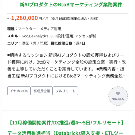
体制 ・PM：1社先（保険DXベンダー）のDXコンサルティング
新AIプロダクトのBtoBマーケティング業務案件
部長（20%程度稼働） ・メンバー：上記会社のデータ活用支援
担当、UX支援担当がそれぞれ参画 出社/リモート ・先方希望は
1,280,000
〜
円／月
（※月160時間稼働の場合・税別）
100%常駐だが、週2-3日出社＋リモートの交渉も可能 ・出社
職種：
マーケター・メディア運用
先：東京駅エリア
スキル：
GoogleAnalytics, SEO設計/運用, アクセス解析
エリア：
港区（虎ノ門駅）
最低稼働日数：
週4日
■期待するミッション 新規AIプロダクトの認知獲得およびリー
ド獲得に向け、BtoBマーケティング全般の施策立案・実行・改
善を主導していただくことを期待しています。 ■業務内容・担
当工程 新AIプロダクトにおけるBtoBマーケティング業務全般を
担当していただきます。 デジタル広告運用、LP改善、アクセス
解析、コンテンツ企画・制作、オフライン施策など多岐にわた
イヤホンOK
高成長企業
フルリモート
るマーケティング施策の実行およびディレクションを行ってい
ただきます。 【担当工程】要件定義・設計・実装・テスト・保
守運用 ■働き方 ・ 稼働量：週4日〜（32H/週〜） ・ リモート稼
働：フルリモート ・ フレックス稼働：不可
【11月稼働開始案件/DX推進/週4〜5日/フルリモート】
データ活用推進担当（Databricks導入支援・ETLツー