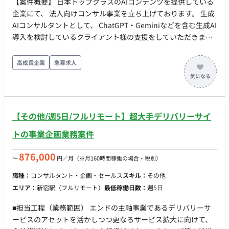
【案件概要】 日本トップクラスのAIコンテンツを提供している
企業にて、 法人向けコンサル事業を立ち上げております。 生成
AIコンサルタントとして、 ChatGPT・Geminiなどを含む生成AI
導入を検討しているクライアント様の支援をしていただきま
す。 クライアント窓口として以下業務をお願いいたします。 ・
クライアントの課題・ニーズのヒアリング ・生成AIを活用した
高成長企業
急募求人
課題解決の提案 ・生成AIツールの選定 ・生成AI活用に関する資
料作成 ・プロンプトの作成 ・研修 ・効果測定 など
【その他/週5日/フルリモート】超大手デリバリーサイ
トの事業企画業務案件
876,000
〜
円／月
（※月160時間稼働の場合・税別）
職種：
コンサルタント・企画・セールス
スキル：
その他
エリア：
新宿駅（フルリモート）
最低稼働日数：
週5日
■担当工程（業務範囲） エンドの主軸事業であるデリバリーサ
ービスのアセットを活かしつつ更なるサービス拡大に向けて、