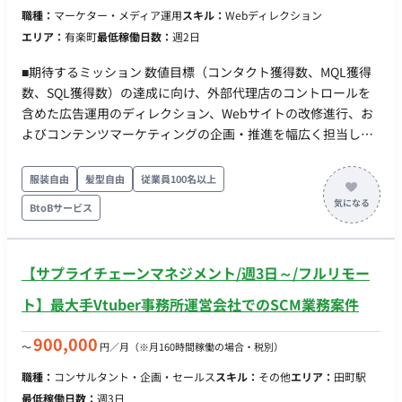
職種：
マーケター・メディア運用
スキル：
Webディレクション
エリア：
有楽町
最低稼働日数：
週2日
■期待するミッション 数値目標（コンタクト獲得数、MQL獲得
数、SQL獲得数）の達成に向け、外部代理店のコントロールを
含めた広告運用のディレクション、Webサイトの改修進行、お
よびコンテンツマーケティングの企画・推進を幅広く担当し、
マーケティング施策の最適化に貢献していただきます。 ■業務
内容・担当工程 外部広告代理店のハンドリング・ディレクショ
服装自由
髪型自由
従業員100名以上
ン、Webサイト改修およびデータ計測環境の整備、コンテン
BtoBサービス
ツ・施策の企画・推進をご担当いただきます。
【サプライチェーンマネジメント/週3日～/フルリモー
ト】最大手Vtuber事務所運営会社でのSCM業務案件
900,000
〜
円／月
（※月160時間稼働の場合・税別）
職種：
コンサルタント・企画・セールス
スキル：
その他
エリア：
田町駅
最低稼働日数：
週3日