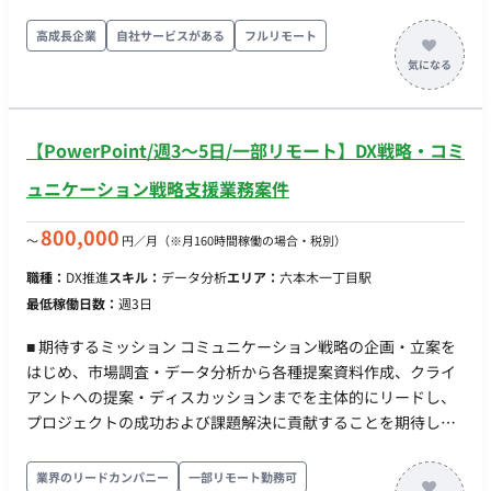
定）※フレキシブルな時間帯でも相談可能 【備考】 ・アダルト
コンテンツに抵抗ない方 ・時給精算で問題ない方 ・契約は単月
高成長企業
自社サービスがある
フルリモート
になります。
【PowerPoint/週3〜5日/一部リモート】DX戦略・コミ
ュニケーション戦略支援業務案件
800,000
〜
円／月
（※月160時間稼働の場合・税別）
職種：
DX推進
スキル：
データ分析
エリア：
六本木一丁目駅
最低稼働日数：
週3日
■ 期待するミッション コミュニケーション戦略の企画・立案を
はじめ、市場調査・データ分析から各種提案資料作成、クライ
アントへの提案・ディスカッションまでを主体的にリードし、
プロジェクトの成功および課題解決に貢献することを期待して
います。 ■ 業務内容・担当工程 【コミュニケーション戦略の企
画・立案】 ・クライアント課題に対する戦略全体の企画および
業界のリードカンパニー
一部リモート勤務可