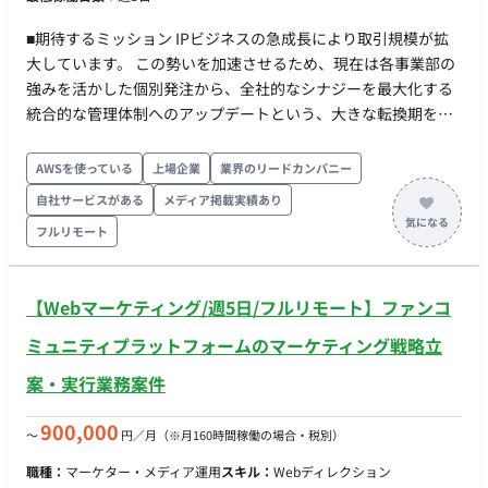
■期待するミッション IPビジネスの急成長により取引規模が拡
大しています。 この勢いを加速させるため、現在は各事業部の
強みを活かした個別発注から、全社的なシナジーを最大化する
統合的な管理体制へのアップデートという、大きな転換期を迎
えています。 そこで今回、SCM部内に「商品発注」機能を集約
するチームを新設します。 この「ゼロからの仕組みづくり」か
AWSを使っている
上場企業
業界のリードカンパニー
ら組織を率いていただけるリーダー候補を募集します。 ■担当
自社サービスがある
メディア掲載実績あり
工程（業務範囲） 強い発注機能を支える正確かつ迅速な購買オ
フルリモート
ペレーション体制を確立・運用していただきます。 ・商品発注
センターの構築・運用管理 ：全社の商品購買機能を集約し、可
視化体制を確立する ・発注権の適正な運用 ：正当な取引である
【Webマーケティング/週5日/フルリモート】ファンコ
かを見極め、発注ルールの整備と徹底を行う ・オペレーション
設計 ：発注書発行から検収、請求照合に至る「三点一致」の業
ミュニティプラットフォームのマーケティング戦略立
務プロセスを構築・監督する ・チームマネジメント ：メンバー
案・実行業務案件
の指導・管理 ・ステークホルダー交渉 ：各事業部との「知識・
目標優先度のギャップ」を埋め、全社的なルール遵守を推進す
900,000
〜
円／月
（※月160時間稼働の場合・税別）
る ■働き方・コミュニケーション方法 ・完全リモート可能 ・
Slackベースで会話、必要に応じてWebMTG実施 ・PC貸与 ・フ
職種：
マーケター・メディア運用
スキル：
Webディレクション