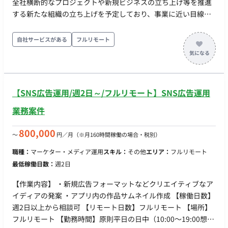
全社横断的なプロジェクトや新規ビジネスの立ち上げ等を推進
する新たな組織の立ち上げを予定しており、事業に近い目線で
中長期の持続的成長を牽引していただけるメンバーを募集しま
す。 ■業務内容 ・経営陣から各セクションの現場レイヤーまで
自社サービスがある
フルリモート
幅広く接点を持ち、 事業・サービスの課題解決を推進するハ
ブとして、全社横断的な プロジェクトの組成・推進 ・既存の
枠組みを超えたサービス拡大のための新規ビジネスの企画立
案・立上げ ■働き方 フルリモート
【SNS広告運用/週2日～/フルリモート】SNS広告運用
業務案件
800,000
〜
円／月
（※月160時間稼働の場合・税別）
職種：
マーケター・メディア運用
スキル：
その他
エリア：
フルリモート
最低稼働日数：
週2日
【作業内容】 ・新規広告フォーマットなどクリエイティブなア
イディアの発案 ・アプリ内の作品サムネイル作成 【稼働日数】
週2日以上から相談可 【リモート日数】フルリモート 【場所】
フルリモート 【勤務時間】原則平日の日中（10:00〜19:00想