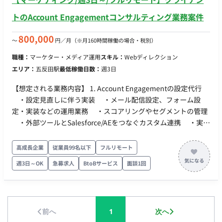
日：月〜金 稼働時間：案件による（実働8時間程度） ・ 働き
トのAccount Engagementコンサルティング業務案件
方：一部リモート ※エリア：首都圏（案件先による） ※キャッ
チアップ期間は出社、その後は週1回程度の出社を想定 ・交通
800,000
〜
円／月
（※月160時間稼働の場合・税別）
費：支給 ・時給：4,000円〜 ※スキル・経験によって考慮しま
す ・契約期間：長期 ・募集人数：複数名 ・その他 月末締め、
職種：
マーケター・メディア運用
スキル：
Webディレクション
25日支払い
エリア：
五反田駅
最低稼働日数：
週3日
【想定される業務内容】 1. Account Engagementの設定代行
・設定見直しに伴う実装 ・メール配信設定、フォーム設
定・実装などの運用業務 ・スコアリングやセグメントの管理
・外部ツールとSalesforce/AEをつなぐカスタム連携 ・実装
計画やテスト計画などのドキュメンテーション 2.
Salesforce（SFDC）との連携支援 ・キャンペーン階層やリー
高成長企業
従業員99名以下
フルリモート
ドステータスの設計 ・データ連携のトラブルシュート ・サ
週3日～OK
急募求人
BtoBサービス
面談1回
ンドボックス環境での開発、設定代行 ・実装計画やテスト計
画などのドキュメンテーション ・オブジェクト構造を踏まえ
たレポート・ダッシュボードの設計 3. B2BMAの実装 【求める
スキル】 ■必須スキル ・Salesforce運用設計・設定経験（キ
前へ
1
次へ
ャンペーン、リード、レポートなど） ・Account