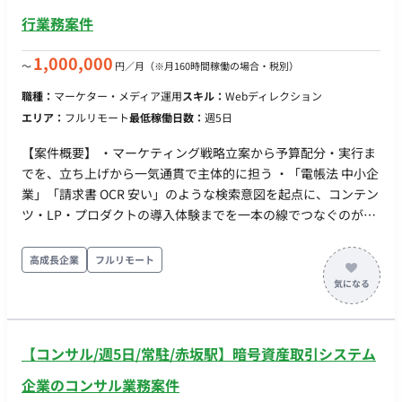
ないキーワード選定等） ・データ集計・レポーティング ・各施
行業務案件
策の数値分析、日々のアクセス解析、レポート作成などの細か
い実務全般 【稼働日数】週20-25時間程度（月100時間以上）
1,000,000
〜
円／月
（※月160時間稼働の場合・税別）
【リモート日数】フルリモート 【場所】フルリモート（全国ど
こからでも可） 【勤務時間】柔軟に相談可能 【備考】 時給精
職種：
マーケター・メディア運用
スキル：
Webディレクション
算で問題ない方 アダルトに抵抗ない方 自己PCで問題ない方
エリア：
フルリモート
最低稼働日数：
週5日
【案件概要】 ・マーケティング戦略立案から予算配分・実行ま
でを、立ち上げから一気通貫で主体的に担う ・「電帳法 中小企
業」「請求書 OCR 安い」のような検索意図を起点に、コンテン
ツ・LP・プロダクトの導入体験までを一本の線でつなぐのが中
核 ・全体から配分される投資予算を、最も事業を伸ばす打ち手
に振り向ける 【作業内容】 ・マーケティング戦略の立案と、年
高成長企業
フルリモート
間／四半期単位の投資計画策定 ・配分された予算をもとにした
チャネルポートフォリオ設計（SEO・コンテンツ・有償広告・
SNS・PR・パートナーシップ等）と KPI 設定 ・検索意図起点で
の SEO 戦略立案とコンテンツ／LP 設計 ・AI を活用した記事・
【コンサル/週5日/常駐/赤坂駅】暗号資産取引システム
LP・コピーの初稿量産と、編集・ジャッジ ・「月額固定費ゼロ
から始められる」という独自の強みを、競合比較・検索流入を
企業のコンサル業務案件
通じて伝える物語設計 ・有償チャネル（リスティング・ディス