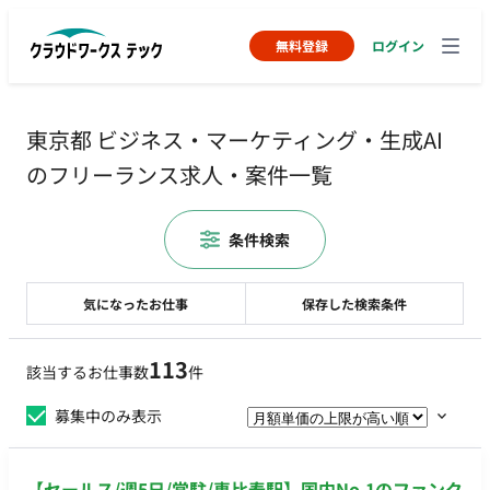
無料登録
ログイン
東京都 ビジネス・マーケティング・生成AI
のフリーランス求人・案件一覧
条件検索
気になったお仕事
保存した検索条件
113
該当するお仕事数
件
募集中のみ表示
【セールス/週5日/常駐/恵比寿駅】国内No.1のファンク