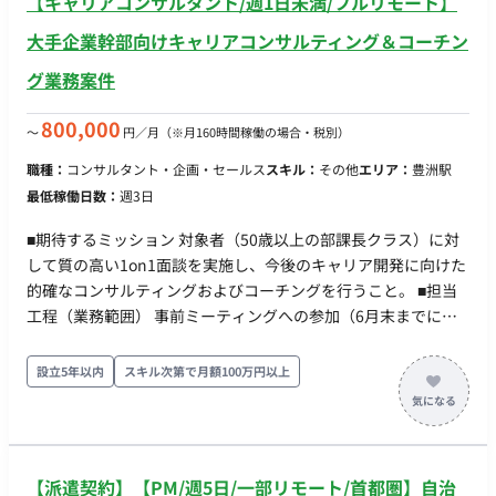
【キャリアコンサルタント/週1日未満/フルリモート】
大手企業幹部向けキャリアコンサルティング＆コーチン
グ業務案件
800,000
〜
円／月
（※月160時間稼働の場合・税別）
職種：
コンサルタント・企画・セールス
スキル：
その他
エリア：
豊洲駅
最低稼働日数：
週3日
■期待するミッション 対象者（50歳以上の部課長クラス）に対
して質の高い1on1面談を実施し、今後のキャリア開発に向けた
的確なコンサルティングおよびコーチングを行うこと。 ■担当
工程（業務範囲） 事前ミーティングへの参加（6月末までに実
施、グループ型） 対象者への1on1面談の実施（1人あたり10〜
12名程度を担当、3ヶ月間で計2〜3回の面談を実施） 毎月の面
設立5年以内
スキル次第で月額100万円以上
談実施後の「面談報告書」の作成・提出 9月の面談終了後の
「総括報告」の対応 ■チーム体制 全体で5〜6名程度のキャリア
コンサルタントによる稼働を想定（※スキルや対応可能案件数
によっては、2〜3名で回す体制への変更も視野）。 ■業務の流
【派遣契約】【PM/週5日/一部リモート/首都圏】自治
れ 6月末まで：事前ミーティング（内容説明・グループ型）の