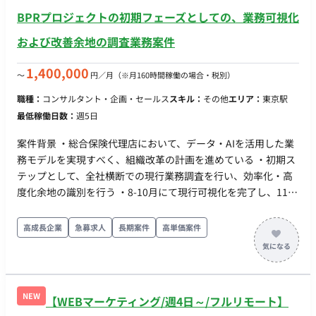
れを支える思考力を備えた方を求めている 【作業内容】 ・クリ
BPRプロジェクトの初期フェーズとしての、業務可視化
エイターとの関係構築: 面談や日々のコミュニケーションを通じ
および改善余地の調査業務案件
た課題の把握と信頼づくり ・新規クリエイターの開拓: まだ始
めていないクリエイターへの個別アプローチ、面談の獲得と活
1,400,000
〜
円／月
（※月160時間稼働の場合・税別）
動開始までの後押し ・売上・収益の改善支援: 投稿・販売設計
の改善提案、キャンペーンの活用など ・継続的な伴走: 進捗の
職種：
コンサルタント・企画・セールス
スキル：
その他
エリア：
東京駅
フォロー、施策の効果検証と次の打ち手への反映 ・社内連携:
最低稼働日数：
週5日
クリエイターから得た課題・要望を社内チームへつなぎ、サー
ビス改善を推進
案件背景 ・総合保険代理店において、データ・AIを活用した業
務モデルを実現すべく、組織改革の計画を進めている ・初期ス
テップとして、全社横断での現行業務調査を行い、効率化・高
度化余地の識別を行う ・8-10月にて現行可視化を完了し、11月
より次フェーズとして、具体的な効率化・高度化効果の創出計
画、人員配置の見直しを行う想定 支援内容 ・業務改革の調査・
高成長企業
急募求人
長期案件
高単価案件
分析担当として、1社先（保険DXベンダー）のDXコンサルティ
ング部長がリードするチームの実務メンバーとして参画、業務
ヒアリング、工数集計など実業務を担当 ・上記チームには、並
行してデータ活用、UX支援などのチームがあり、DXコンサルテ
NEW
【WEBマーケティング/週4日～/フルリモート】
ィング部長のリードのもと連携し業務にあたる 稼働率 ・100%