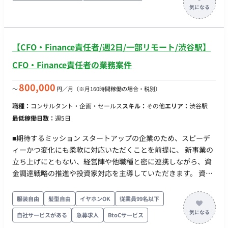
立案 【市場調査・データ分析および改善提案】 ・デスクリサー
チ、定性・定量調査、ソーシャルリスニング等を活用した各種
データ分析および改善提案の策定 【提案資料・レポート作成お
よびクライアント提案】 ・PowerPointを用いた提案資料・レ
【CFO・Finance責任者/週2日/一部リモート/渋谷駅】
ポート作成 ・クライアントに対する提案・報告およびディスカ
ッション、ファシリテーションの実施 ■ 働き方 ・ 稼働量：週
CFO・Finance責任者の業務案件
3〜5日 ・ リモート稼働：一部リモート（基本リモート／月0〜
2回程度クライアント先訪問の可能性あり）
800,000
〜
円／月
（※月160時間稼働の場合・税別）
職種：
コンサルタント・企画・セールス
スキル：
その他
エリア：
渋谷駅
最低稼働日数：
週5日
■期待するミッション スタートアップの企業のため、スピーデ
ィーかつ変化にも柔軟に対応いただくことを前提に、 新事業の
立ち上げにともない、経営陣や他職種と密に連携しながら、資
金調達戦略の推進や投資家対応を主導していただきます。 資本
政策や財務戦略の設計・実行を通じて、企業の成長を財務面か
ら牽引する役割を期待しています。 ■業務内容 ・資金調達、投
服装自由
髪型自由
イヤホンOK
従業員99名以下
資家対応 ・資本政策、財務戦略の設計、実行 ・銀行、VC、社
自社サービスがある
急募求人
BtoCサービス
内向けの事業計画書作成 ・経営陣と連携した資金調達戦略の推