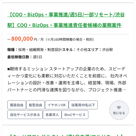
進 ■ 働き方 ・コアタイム：13:00~17:00 ・基本出社 ・フレック
ス稼働：可
【COO・BizOps・事業推進/週5日/一部リモート/渋谷
駅】COO・BizOps・事業推進責任者候補の業務案件
800,000
〜
円／月
（※月160時間稼働の場合・税別）
職種：
採用・組織開発・制度設計
スキル：
その他
エリア：
渋谷駅
最低稼働日数：
週5日
■期待するミッション スタートアップの企業のため、スピーデ
ィーかつ変化にも柔軟に対応いただくことを前提に、 社内オペ
レーションの設計・改善・運用を主導し、経営陣、現場、外部
パートナーとの円滑な連携を図りながら、プロジェクト推進と
組織拡大に貢献していただくことを期待しています。 ■業務内
容 ・社内オペレーションの設計、改善、運用 ・経営陣、現場、
服装自由
髪型自由
イヤホンOK
従業員99名以下
外部パートナー間の調整、交渉 ・組織内の摩擦吸収、プロジェ
自社サービスがある
急募求人
BtoCサービス
クト推進 ・採用、制度設計、組織マネジメントの補助 ■ 働き方
・コアタイム：13:00~17:00 ・基本出社 ・フレックス稼働：可