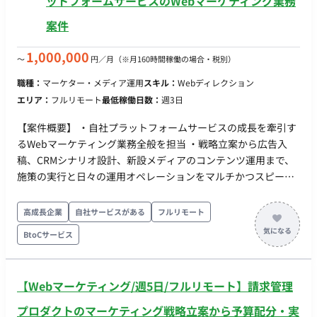
ットフォームサービスのWebマーケティング業務
各営業KPI（商談化率、受注率、解約率等）のモニタリングと改
案件
善
1,000,000
〜
円／月
（※月160時間稼働の場合・税別）
職種：
マーケター・メディア運用
スキル：
Webディレクション
エリア：
フルリモート
最低稼働日数：
週3日
【案件概要】 ・自社プラットフォームサービスの成長を牽引す
るWebマーケティング業務全般を担当 ・戦略立案から広告入
稿、CRMシナリオ設計、新設メディアのコンテンツ運用まで、
施策の実行と日々の運用オペレーションをマルチかつスピード
感を持って担当 ・システム側の深い改修（テクニカルSEOな
ど）は社内メンバーが担当 【作業内容】 ・Web広告の運用・ク
高成長企業
自社サービスがある
フルリモート
リエイティブ管理 ・各種Web広告（SNS広告、リスティング
BtoCサービス
等）の入稿、数値モニタリング、改善 ・CRM施策（公式LINE・
メルマガ等）の運用 ・ユーザーの継続率やLTVを高めるため
の、配信企画、シナリオ設計、ライティング、配信設定 ・コン
【Webマーケティング/週5日/フルリモート】請求管理
テンツ・メディアの運用実務 ・新しく立ち上げるサブドメイン
内でのメディア運用、コンテンツ作成の進行管理（カニバリの
プロダクトのマーケティング戦略立案から予算配分・実