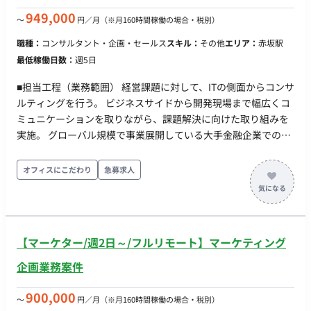
プレイ・SNS 広告 等）の戦略立案・実行・運用最適化 ・ファネ
949,000
〜
円／月
（※月160時間稼働の場合・税別）
ル全体の KPI（流入、CVR、CAC、LTV）モニタリングと改善 ・
職種：
コンサルタント・企画・セールス
スキル：
その他
エリア：
赤坂駅
プロダクトチーム・デザイナーと連携した、LP とプロダクト体
最低稼働日数：
週5日
験の整合性確保
■担当工程（業務範囲） 経営課題に対して、ITの側面からコンサ
ルティングを行う。 ビジネスサイドから開発現場まで幅広くコ
ミュニケーションを取りながら、課題解決に向けた取り組みを
実施。 グローバル規模で事業展開している大手金融企業での募
集案件。 ITコンサルとしてのスキルを上げたい方や、作業領域
を広げたい方に適した案件。 開発組織の約半数が外国籍の方
オフィスにこだわり
急募求人
（EU圏）で構成されており、公用語や議事録が英語であるた
め、英語を活かしたい方歓迎。 【リモートの可否】 出社 【出
社がある場合の作業場所】 勤務形態：常駐（週5日） 勤務地：
赤坂 就業時間 9：00〜18:00
【マーケター/週2日～/フルリモート】マーケティング
企画業務案件
900,000
〜
円／月
（※月160時間稼働の場合・税別）