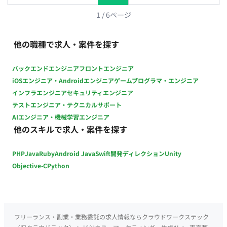
Engagement（旧Pardot）の操作・実装経験 ■推奨スキル ・
ドキュメント作成・引き継ぎ資料の作成スキル ・JavaScript
1
/
6
ページ
/ Google Tag Manager / GA4の理解 ・データ連携・ID連携の
基本知識（特にWeb→MA→CRM） 【備考】 ・フルリモート ・
他の職種で求人・案件を探す
週3日以上
バックエンドエンジニア
フロントエンジニア
iOSエンジニア・Androidエンジニア
ゲームプログラマ・エンジニア
インフラエンジニア
セキュリティエンジニア
テストエンジニア・テクニカルサポート
AIエンジニア・機械学習エンジニア
他のスキルで求人・案件を探す
PHP
Java
Ruby
Android Java
Swift
開発ディレクション
Unity
Objective-C
Python
フリーランス・副業・業務委託の求人情報ならクラウドワークステック