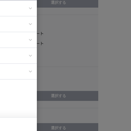
選択する
稼働形態
ア
フルリモート
ティブディレク
一部リモート
ジニア
常駐
エリア
イエンティスト
山口県
選択する
スキル
選択する