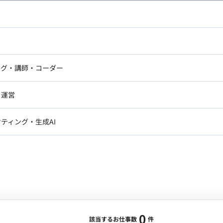
し広い条件設定で検索してみてください。
ドエンジニア
フロントエンジニア
ニア・Androidエンジニア
ゲームプログラマ・エンジニ
アートディレクター・クリエイ
ナー・UI/UXデザイナー
ンジニア
セキュリティエンジニア
ング・講師・コーダー
ター
ジニア・テクニカルサポート
AIエンジニア・機械学習エン
ー
Webライター
クデザイナー・CGデザイナー・イ
ジニア・Androidエンジニア
ゲームプログラマ・エンジニア
・運営
ター
ンジニア・テクニカルサポート
AIエンジニア・機械学習エンジニア
訳・その他ライター
レクター・プロデューサー・プロジェ
データアナリスト・データサ
ティング・生成AI
ジャー
・メディア運用
DX推進
ン
Unity
Objective-C
Python
ンサルタント・ITコンサルタント
ント・企画・セールス
採用・組織開発・制度設計
エンジニアリング
0
該当するお仕事数
件