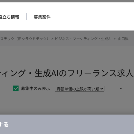
役立ち情報
募集案件
ステック（旧クラウドテック）
>
ビジネス・マーケティング・生成AI
>
山口県
ティング・生成AIのフリーランス求
募集中のみ表示
仕事は見つかりませんでした。
する