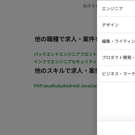
条件を変更するか、もう少
エンジニア
バックエン
デザイン
iOSエンジ
他の職種で求人・案件を探す
Webデザイ
インフラエ
編集・ライティ
テストエン
Webコーダ
グラフィッ
バックエンドエンジニア
フロントエンジニア
iOSエン
プロダクト開発
ラストレー
インフラエンジニア
セキュリティエンジニア
テストエ
編集者・翻
他のスキルで求人・案件を探す
Webディ
ビジネス・マーケ
クトマネー
マーケター
PHP
Java
Ruby
Android Java
Swift
開発ディレクショ
システムコ
コンサルタ
プロンプト