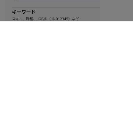
キーワード
スキル、職種、JOBID（JA-012345）など
0
該当するお仕事数
件
この条件で絞り込む
ル
利用規約
個人情報保護方針
サイトマップ