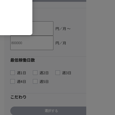
単価
円／月 〜
円／月
最低稼働日数
週1日
週2日
週3日
週4日
週5日
こだわり
選択する