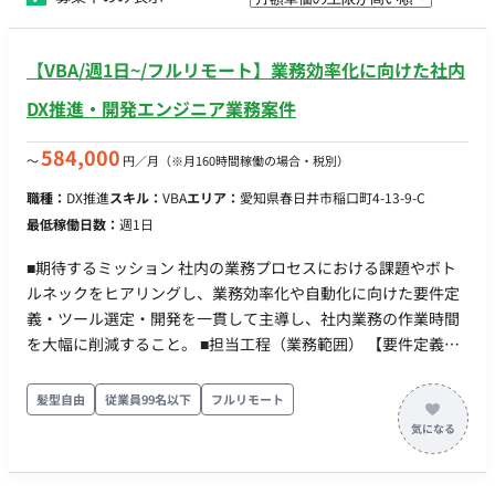
【VBA/週1日~/フルリモート】業務効率化に向けた社内
DX推進・開発エンジニア業務案件
584,000
〜
円／月
（※月160時間稼働の場合・税別）
職種：
DX推進
スキル：
VBA
エリア：
愛知県春日井市稲口町4-13-9-C
最低稼働日数：
週1日
■期待するミッション 社内の業務プロセスにおける課題やボト
ルネックをヒアリングし、業務効率化や自動化に向けた要件定
義・ツール選定・開発を一貫して主導し、社内業務の作業時間
を大幅に削減すること。 ■担当工程（業務範囲） 【要件定義・
設計・実装・テスト・保守運用】 ・社内業務（帳票作成や顧客
管理等）の課題ヒアリングおよび要件定義 ・業務効率化に向け
髪型自由
従業員99名以下
フルリモート
たツール選定および雛形・システムの設計 ・VBA、RPA、
kintone等を活用した自動化ツールの開発および実装 ・導入後
のテストおよび運用・保守 ■金額 ・ 稼働量：週1日〜5日（月10