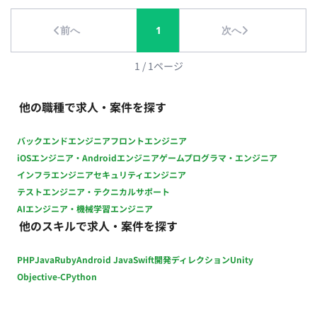
時間程度のミニマムスタートから調整可能） ・ リモート稼働：
フルリモート ・ フレックス稼働：可能
前へ
1
次へ
1
/
1
ページ
他の職種で求人・案件を探す
バックエンドエンジニア
フロントエンジニア
iOSエンジニア・Androidエンジニア
ゲームプログラマ・エンジニア
インフラエンジニア
セキュリティエンジニア
テストエンジニア・テクニカルサポート
AIエンジニア・機械学習エンジニア
他のスキルで求人・案件を探す
PHP
Java
Ruby
Android Java
Swift
開発ディレクション
Unity
Objective-C
Python