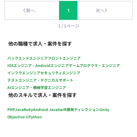
議論 ◎効果分析とフォローアップ ・カスタマーサクセスチーム
前へ
1
次へ
と協力し、クライアントへのサービス導入後の効果分析 ・効果
の最大化と継続的なサポートのためのフォローアップ活動 ◎パ
ートナー企業とのコミュニケーション業務 ・広告代理店等のパ
1
/
1
ページ
ートナー企業との折衝業務（新規開拓・関係構築・案件創出・
一部進行ディレクションなど） ・パートナー企業との定期的な
他の職種で求人・案件を探す
会議や連絡を行い、案件の進捗状況や課題について協議 ・問題
や課題が発生した場合には、迅速に対処し解決策を模索・提示
バックエンドエンジニア
フロントエンジニア
■役割 ・法人営業および、広告事業を拡大するための販売チャ
iOSエンジニア・Androidエンジニア
ゲームプログラマ・エンジニア
ネル強化・外部パートナーとの提携・代理店網の構築 ・世界観
インフラエンジニア
セキュリティエンジニア
と調和しつつ、広告主にとっても価値のある広告商材の企画・
テストエンジニア・テクニカルサポート
検討・実現 ■組織体制】※今後の想定される体制 営業担当：5-6
AIエンジニア・機械学習エンジニア
名 営業アシスタント：2～3名 カスタマーサクセス：1-2名 ■使
他のスキルで求人・案件を探す
用ツール コミュニケ―ション：Slack ドキュメント関連：
Google Workspace、Notion プロジェクト管理：Jira その他：
PHP
Java
Ruby
Android Java
Swift
開発ディレクション
Unity
HubSpot、Google Ad Manager ■働き方 ・開始日：最短8月1日
・週5日×1日8時間 ・一部リモート(週2日渋谷オフィス出社)
Objective-C
Python