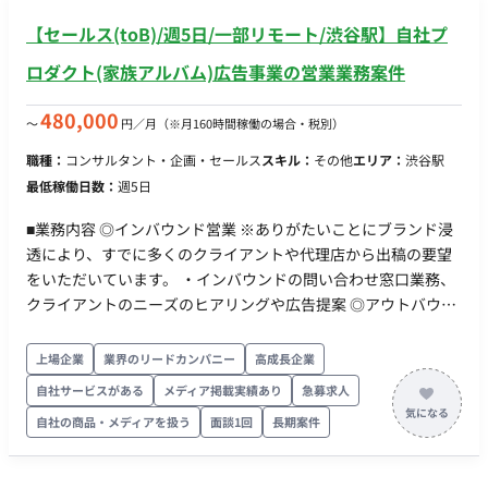
【セールス(toB)/週5日/一部リモート/渋谷駅】自社プ
ロダクト(家族アルバム)広告事業の営業業務案件
480,000
〜
円／月
（※月160時間稼働の場合・税別）
職種：
コンサルタント・企画・セールス
スキル：
その他
エリア：
渋谷駅
最低稼働日数：
週5日
■業務内容 ◎インバウンド営業 ※ありがたいことにブランド浸
透により、すでに多くのクライアントや代理店から出稿の要望
をいただいています。 ・インバウンドの問い合わせ窓口業務、
クライアントのニーズのヒアリングや広告提案 ◎アウトバウン
ド営業：アタックリストの作成 ・ユーザー像、家族像から告知
に適した業界をイメージし、獲得に向けたクライアントをピッ
上場企業
業界のリードカンパニー
高成長企業
クアップ・アプローチ ◎クライアント候補へのアプローチと提
自社サービスがある
メディア掲載実績あり
急募求人
案 ・クライアントの事業形態に合わせた企画と提案 ・クライア
自社の商品・メディアを扱う
面談1回
長期案件
ントの課題に対するソリューション提案 ・クライアントニーズ
を収集し、PdMやエンジニアなどで構成されるプロジェクトチ
ームメンバーに共有、解決のための施策や機能の開発について