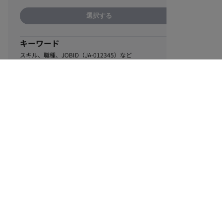
選択する
キーワード
スキル、職種、JOBID（JA-012345）など
0
該当するお仕事数
件
この条件で絞り込む