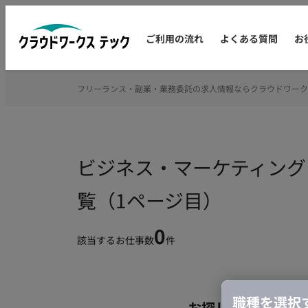
ご利用の流れ
よくある質問
お
フリーランス・副業・業務委託の求人情報ならクラウドワーク
ビジネス・マーケティング
覧（1ページ目）
0
該当するお仕事数
件
職種を選択
お探しの条件のお