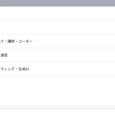
し広い条件設定で検索してみてください。
ドエンジニア
フロントエンジニア
ニア・Androidエンジニア
ゲームプログラマ・エンジニ
アートディレクター・クリエイ
ナー・UI/UXデザイナー
ンジニア
セキュリティエンジニア
ング・講師・コーダー
ター
ジニア・テクニカルサポート
AIエンジニア・機械学習エン
ー
Webライター
クデザイナー・CGデザイナー・イ
・運営
ター
ジニア・Androidエンジニア
ゲームプログラマ・エンジニア
訳・その他ライター
ンジニア・テクニカルサポート
AIエンジニア・機械学習エンジニア
レクター・プロデューサー・プロジェ
データアナリスト・データサ
ティング・生成AI
ジャー
・メディア運用
DX推進
ンサルタント・ITコンサルタント
ン
Unity
Objective-C
Python
ント・企画・セールス
採用・組織開発・制度設計
エンジニアリング