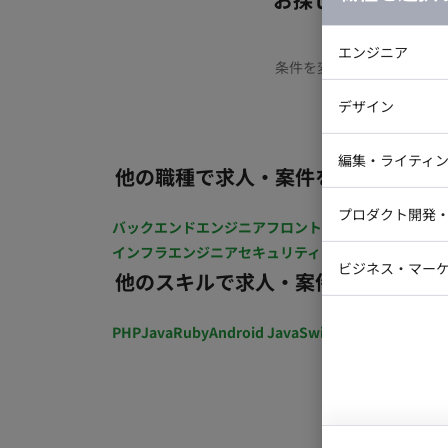
エンジニア
条件を変更するか、もう少
バックエン
デザイン
iOSエンジ
Webデザイ
インフラエ
編集・ライティ
他の職種で求人・案件を探す
テストエン
Webコーダ
グラフィッ
プロダクト開発
ラストレー
バックエンドエンジニア
フロントエンジニア
iOSエン
編集者・翻
インフラエンジニア
セキュリティエンジニア
テストエ
Webディ
ビジネス・マーケ
他のスキルで求人・案件を探す
クトマネー
マーケター
システムコ
PHP
Java
Ruby
Android Java
Swift
開発ディレクショ
コンサルタ
プロンプト