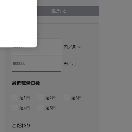
選択する
単価
円／月 〜
円／月
最低稼働日数
週1日
週2日
週3日
週4日
週5日
こだわり