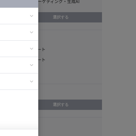
ビジネス・マーケティング・生成AI
選択する
稼働形態
ア
ティブディレク
フルリモート
ジニア
一部リモート
常駐
イエンティスト
エリア
選択する
スキル
3Dデザイン