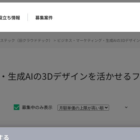
役立ち情報
募集案件
ステック（旧クラウドテック）
>
ビジネス・マーケティング・生成AIの3Dデザイ
・生成AIの3Dデザインを活かせる
募集中のみ表示
する
仕事は見つかりませんでした。