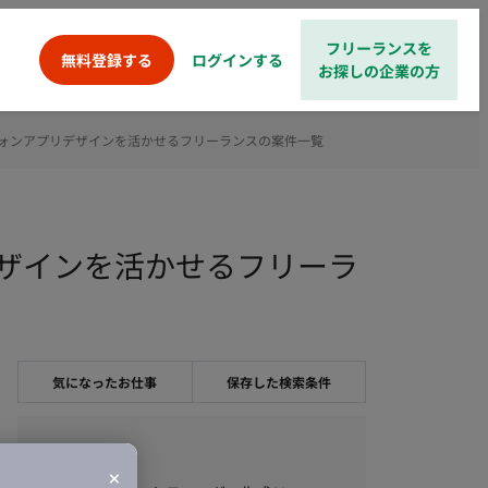
フリーランスを
ログインする
無料登録する
お探しの企業の方
フォンアプリデザインを活かせるフリーランスの案件一覧
デザインを活かせるフリーラ
気になったお仕事
保存した検索条件
職種