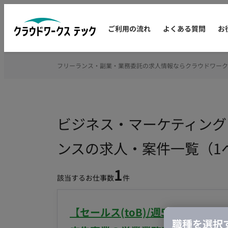
ご利用の流れ
よくある質問
お
フリーランス・副業・業務委託の求人情報ならクラウドワーク
ビジネス・マーケティング
ンスの求人・案件一覧（1
1
該当するお仕事数
件
【セールス(toB)/週5日/一部リ
職種を選択