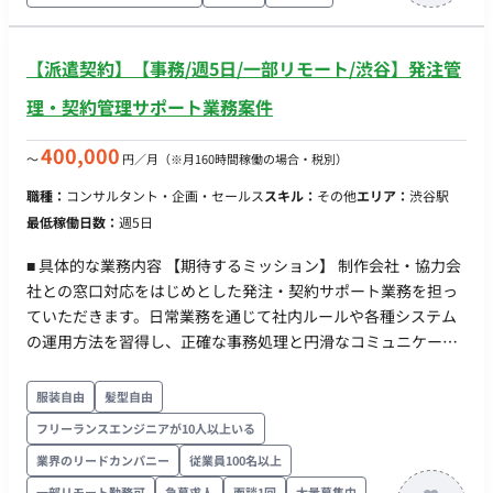
て主体的に動いていただきます。 ■開発環境（言語、FW、DB、
インフラ、ツール） コミュニケーションツール：Slack等 ドキ
【派遣契約】【事務/週5日/一部リモート/渋谷】発注管
ュメント作成：Office関連ソフト（Excel、PowerPoint等） そ
の他：社内専用管理システム ■開発フェーズと予定 継続的なコ
理・契約管理サポート業務案件
ンテンツ拡充フェーズにあり、長期的な参画を期待していま
す。 ■案件の魅力 大手メディアグループのプラットフォームに
400,000
〜
円／月
（※月160時間稼働の場合・税別）
携わることができ、自身の目利きがサービス成長に直結するや
りがいがあります。 急成長中の縦型ショートドラマ市場の最前
職種：
コンサルタント・企画・セールス
スキル：
その他
エリア：
渋谷駅
線で経験を積むことが可能です。 ■リモート稼働について 本案
最低稼働日数：
週5日
件は「常駐」での勤務を想定しております。 ■働き方（時短・
■ 具体的な業務内容 【期待するミッション】 制作会社・協力会
フレックス・土日夜間可否） 就業時間：10:00～19:00（休憩1
社との窓口対応をはじめとした発注・契約サポート業務を担っ
時間） 休日：土日祝日 原則として上記時間帯での稼働をお願い
ていただきます。日常業務を通じて社内ルールや各種システム
しております。
の運用方法を習得し、正確な事務処理と円滑なコミュニケーシ
ョンによってバックオフィスから事業を支えていただくことを
期待しています。 【業務内容・担当工程】 【発注管理サポー
服装自由
髪型自由
ト】 発注に伴う社内稟議の作成・申請サポート、制作会社や協
フリーランスエンジニアが10人以上いる
力会社との窓口対応（メール、チャット等）、見積書・請求書
業界のリードカンパニー
従業員100名以上
の確認および社内処理手続き、発注書作成および関連手続きを
一部リモート勤務可
急募求人
面談1回
大量募集中