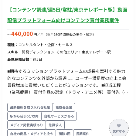
【コンテンツ調達/週5日/常駐/東京テレポート駅】動画
配信プラットフォーム向けコンテンツ買付業務案件
440,000
〜
円／月
（※月160時間稼働の場合・税別）
職種：
コンサルタント・企画・セールス
スキル：
開発ディレクション, その他
エリア：
東京テレポート駅
最低稼働日数：
週5日
■期待するミッション プラットフォームの成長を牽引する魅力
的なコンテンツを外部から調達し、ユーザー満足度の向上と会
員数増加に貢献いただくことがミッションです。 ■担当工程
（業務範囲） 買付作品の選定（ドラマ・アニメ等） 買付先（制
作会社・権利元等）との交渉および営業 最新の市場調査・トレ
ンド分析 契約書の作成・締結支援および権利管理業務 ■チーム
最新技術を取り入れる社風
高成長企業
体制 配属部署のメンバーと連携しながら業務を進めていただき
駅から徒歩5分以内
自社サービスがある
ます。詳細は面談時にお伝えいたします。 ■業務の流れ 市場ト
メディア掲載実績あり
急募求人
レンドに基づいた作品のピックアップから、権利元へのアプロ
ーチ、条件交渉、契約締結まで、プロジェクトの進捗に合わせ
自社の商品・メディアを扱う
面談1回
長期案件