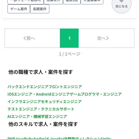
行います。 【契約管理サポート】 協力会社との契約手続きの窓
口対応、契約締結に伴う社内承認手続き、契約書管理および関
ゲーム案件
長期案件
連資料の整理を行います。 【その他事務業務】 業務マニュアル
の作成・更新、各種ドキュメントや社内向け報告資料の作成、
業務フローの改善および運用サポートを行います。 【チーム体
制】 ・ 平均年齢38歳で、30代を中心としつつ20代～50代まで
前へ
1
次へ
幅広い年齢層が在籍 ・ 定期的にチームミーティングを実施し、
意見を発信・相談しやすい環境 【働き方】 ・契約形態：派遣契
1
/
1
ページ
約（週20時間以上のため、社会保険加入必須） ・稼働量：週5
日 ・稼働曜日：月～金 ・稼働時間：10:00～19:00（所定労働時
他の職種で求人・案件を探す
間8H、休憩1H）※上長承認のもと、8:00～11:00始業の時差出
勤可 ・働き方：一部リモート※週2日程度リモート可。ただし
業務に慣れるまではフル出社 ・交通費：支給 ・時給：1,750円
バックエンドエンジニア
フロントエンジニア
～2,500円 ※スキル・経験によって変動 ・その他：月末締め、
iOSエンジニア・Androidエンジニア
ゲームプログラマ・エンジニア
25日支払い
インフラエンジニア
セキュリティエンジニア
テストエンジニア・テクニカルサポート
AIエンジニア・機械学習エンジニア
他のスキルで求人・案件を探す
PHP
Java
Ruby
Android Java
Swift
開発ディレクション
Unity