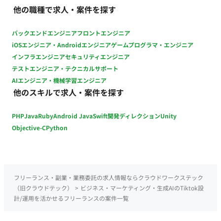
他の職種で求人・案件を探す
バックエンドエンジニア
フロントエンジニア
iOSエンジニア・Androidエンジニア
ゲームプログラマ・エンジニア
インフラエンジニア
セキュリティエンジニア
テストエンジニア・テクニカルサポート
AIエンジニア・機械学習エンジニア
他のスキルで求人・案件を探す
PHP
Java
Ruby
Android Java
Swift
開発ディレクション
Unity
Objective-C
Python
フリーランス・副業・業務委託の求人情報ならクラウドワークステック
（旧クラウドテック）
>
ビジネス・マーケティング・生成AIのTiktok設
計/運用を活かせるフリーランスの案件一覧