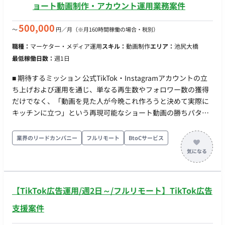
善】 AIツール等を活用したマーケティング業務の改善。 ■ 働き
ョート動画制作・アカウント運用業務案件
方 ・ 稼働量：週5日 ・ リモート稼働：一部リモート（週に1度
出社想定）
500,000
〜
円／月
（※月160時間稼働の場合・税別）
職種：
マーケター・メディア運用
スキル：
動画制作
エリア：
池尻大橋
最低稼働日数：
週1日
■ 期待するミッション 公式TikTok・Instagramアカウントの立
ち上げおよび運用を通じ、単なる再生数やフォロワー数の獲得
だけでなく、「動画を見た人が今晩これ作ろうと決めて実際に
キッチンに立つ」という再現可能なショート動画の勝ちパター
ン（型）を発見・言語化し、投稿・検証のプロセスを自律的に
推進していただくことを期待しています。 ■ 業務内容 ・ショー
業界のリードカンパニー
フルリモート
BtoCサービス
ト動画（TikTok・Instagramリール）の企画・撮影 ・編集・投
稿までを一気通貫で実行（月8本〜） ・TikTokおよびInstagram
リールの両面に最適化した二次配信調整（音源、キャプショ
ン、冒頭の作り方等の変更） ・判定基準を設定した週次での検
【TikTok広告運用/週2日～/フルリモート】TikTok広告
証運用および振りかえり ・成功事例の言語化および再現可能な
企画テンプレートへの落とし込み ■ 働き方 ・ 稼働量：週1～3日
支援案件
（作業スピード・質に応じて要相談） ・ リモート稼働：フルリ