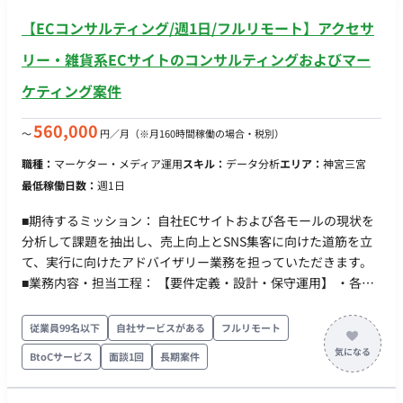
【ECコンサルティング/週1日/フルリモート】アクセサ
リー・雑貨系ECサイトのコンサルティングおよびマー
ケティング案件
560,000
〜
円／月
（※月160時間稼働の場合・税別）
職種：
マーケター・メディア運用
スキル：
データ分析
エリア：
神宮三宮
最低稼働日数：
週1日
■期待するミッション： 自社ECサイトおよび各モールの現状を
分析して課題を抽出し、売上向上とSNS集客に向けた道筋を立
て、実行に向けたアドバイザリー業務を担っていただきます。
■業務内容・担当工程： 【要件定義・設計・保守運用】 ・各種
ECサイト・モールの現状分析および改善課題の洗い出し ・売上
向上を目的としたマーケティング戦略の立案および提案 ・
従業員99名以下
自社サービスがある
フルリモート
SNS（Instagram、TikTokなど）を活用した集客戦略の策定 ・
BtoCサービス
面談1回
長期案件
各種施策の実行に向けた、社内スタッフへのディレクション ・
定期的なミーティングを通じた戦略コンサルティングおよびア