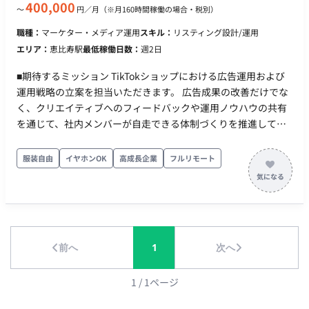
モート ・ フレックス稼働：可能 ■エントリー時の記載事項（必
400,000
〜
円／月
（※月160時間稼働の場合・税別）
須） ・動画編集8本＋アカウント運用16本の作業工数（週〇時
職種：
マーケター・メディア運用
スキル：
リスティング設計/運用
間/月〇時間など） ・実際の調理動画や画像、アカウント運用実
エリア：
恵比寿駅
最低稼働日数：
週2日
績など記載のポートフォリオの添付
■期待するミッション TikTokショップにおける広告運用および
運用戦略の立案を担当いただきます。 広告成果の改善だけでな
く、クリエイティブへのフィードバックや運用ノウハウの共有
を通じて、社内メンバーが自走できる体制づくりを推進してい
ただくことを期待しています。 ■業務内容・担当工程 【TikTok
広告運用】 ・広告配信設計 ・広告運用および効果分析 ・CPA、
服装自由
イヤホンOK
高成長企業
フルリモート
CVRなどの数値改善施策立案 【クリエイティブ改善提案】 ・広
告クリエイティブの分析 ・制作メンバーへの改善指示 ・訴求や
構成の提案 【TikTokショップ運用支援】 ・TikTokショップ運営
に関するアドバイス ・媒体特性を踏まえた運用改善提案 ・社内
メンバーへのノウハウ共有 【定例ミーティング】 ・運用状況の
前へ
1
次へ
報告 ・改善施策の提案 ・チームとのコミュニケーション ■働き
方 ・稼働量：月60〜80時間／月想定 ・リモート稼働：可能
（フルリモート） ・フレックス稼働：応相談
1
/
1
ページ