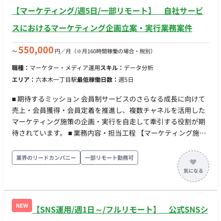
ドバイザリー業務 ■チーム体制： ・記載なし（※主にクライア
【マーケティング/週5日/一部リモート】 自社サービ
ント側の代表者様、および現場スタッフ様と連携していただき
ます） ■働き方： ・稼働量：週1日（月32時間程度を想定） ・
スにおけるマーケティング企画立案・実行業務案件
リモート稼働：フルリモート可能 ・フレックス稼働：可能
550,000
〜
円／月
（※月160時間稼働の場合・税別）
職種：
マーケター・メディア運用
スキル：
データ分析
エリア：
六本木一丁目駅
最低稼働日数：
週5日
■ 期待するミッション 会員制サービスのさらなる成長に向けて
売上・会員獲得・会員定着を推進し、複数チャネルを活用した
マーケティング施策の企画・実行を自走して牽引する役割が期
待されています。 ■ 業務内容・担当工程 【マーケティング施策
の企画・推進】 売上目標・KPIを踏まえたマーケティング施策
の企画・推進、および会員獲得から定着までを見据えたマーケ
業界のリードカンパニー
一部リモート勤務可
ティング施策の企画・実行。 【集客施策の企画・改善・分析】
動画コンテンツおよびSNSを活用した集客施策の企画・改善、
ならびにSNSデータ、会員データ等を活用した分析および改善
施策の実行。 【イベント・コミュニティの運営】 セミナー、イ
NEW
【SNS運用/週1日～/フルリモート】 公式SNSシ
ベント、会員向けコミュニティ施策の企画・運営。 【業務改